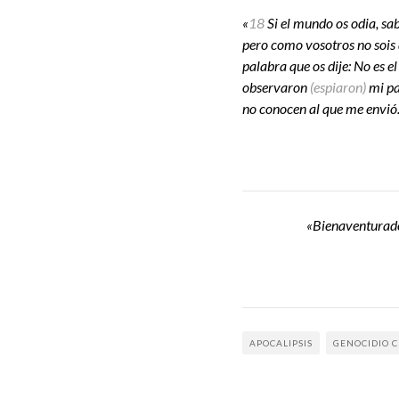
«
18
Si el mundo os odia, sa
pero como vosotros no sois
palabra que os dije: No es e
observaron
(espiaron)
mi pa
no conocen al que me envió.
«Bienaventurados 
APOCALIPSIS
GENOCIDIO C