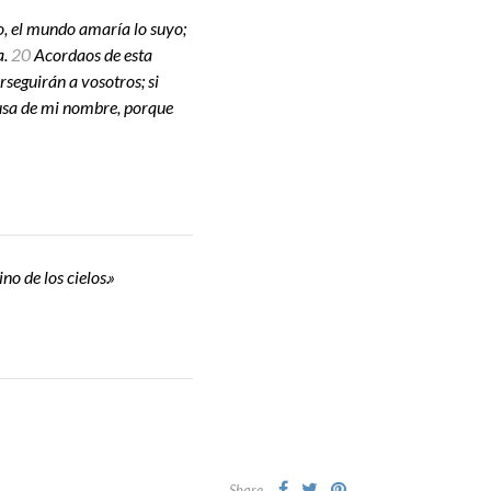
o, el mundo amaría lo suyo;
a.
20
Acordaos de esta
rseguirán a vosotros; si
usa de mi nombre, porque
no de los cielos.»
Share