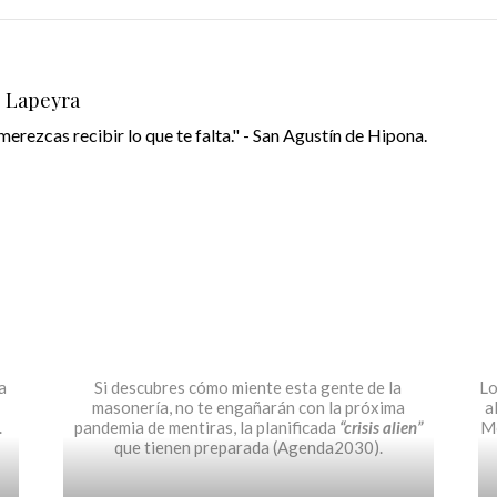
o Lapeyra
merezcas recibir lo que te falta." - San Agustín de Hipona.
a
Si descubres cómo miente esta gente de la
Lo
masonería, no te engañarán con la próxima
a
.
pandemia de mentiras, la planificada
“crisis alien”
Mo
que tienen preparada (Agenda2030).