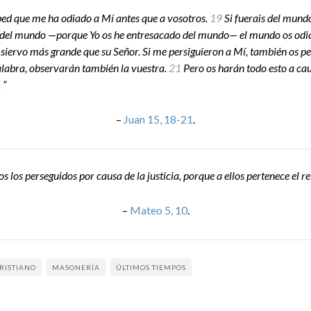
bed que me ha odiado a Mí antes que a vosotros.
19
Si fuerais del mund
 del mundo —porque Yo os he entresacado del mundo— el mundo os odi
l siervo más grande que su Señor. Si me persiguieron a Mí, también os pe
labra, observarán también la vuestra.
21
Pero os harán todo esto a ca
 ”
–
Juan 15, 18-21
.
los perseguidos por causa de la justicia, porque a ellos pertenece el rei
–
Mateo 5, 10
.
RISTIANO
MASONERÍA
ÚLTIMOS TIEMPOS