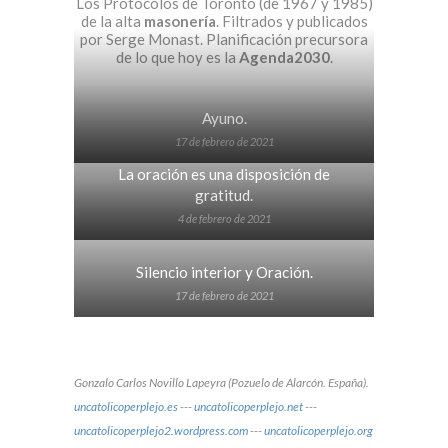
Los Protocolos de Toronto (de 1967 y 1985)
de la alta
masonería
. Filtrados y publicados
por Serge Monast. Planificación precursora
de lo que hoy es la
Agenda2030
.
Ayuno.
17 de febrero de 2021
La oración es una disposición de
gratitud.
4 de febrero de 2021
Silencio interior y Oración.
17 de febrero de 2021
Gonzalo Carlos Novillo Lapeyra (Pozuelo de Alarcón. España).
uncatolicoperplejo.es
---
uncatolicoperplejo.net
---
uncatolicoperplejo2.wordpress.com
---
uncatolicoperplejo.org