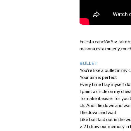
En esta canción Siv Jakob
masona esta mujer y, mucha
BULLET
You’re like a bullet in my 
Your aim is perfect
Every time I lay myself d
I paint a circle on my ches
To make it easier for you t
ch: And I lie down and wai
I lie down and wait
Like bait laid out in the 
v. 2 I draw our memory in