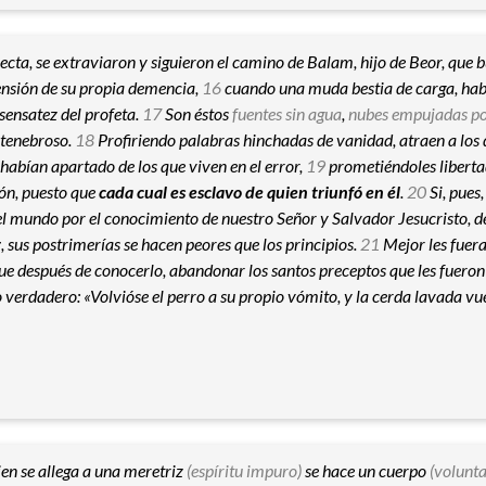
cta, se extraviaron y siguieron el camino de Balam, hijo de Beor, que b
rensión de su propia demencia,
16
cuando una muda bestia de carga, ha
sensatez del profeta.
17
Son éstos
fuentes sin agua
,
nubes empujadas po
 tenebroso.
18
Profiriendo palabras hinchadas de vanidad, atraen a los 
habían apartado de los que viven en el error,
19
prometiéndoles liberta
ón, puesto que
cada cual es esclavo de quien triunfó en él
.
20
Si, pues
l mundo por el conocimiento de nuestro Señor y Salvador Jesucristo, d
r
, sus postrimerías se hacen peores que los principios.
21
Mejor les fuera
que después de conocerlo, abandonar los santos preceptos que les fuero
 verdadero: «Volvióse el perro a su propio vómito, y la cerda lavada vue
en se allega a una meretriz
(espíritu impuro)
se hace un cuerpo
(volunta