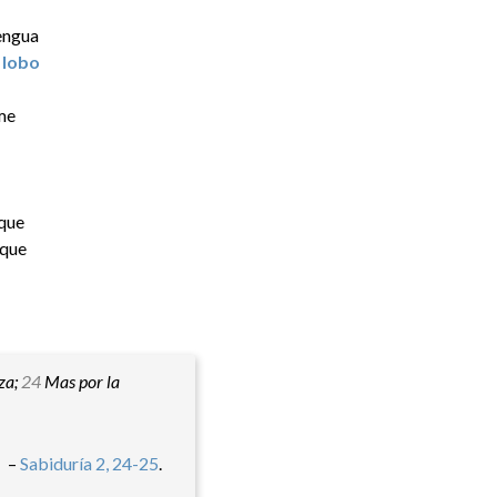
lengua
n
lobo
me
sque
sque
za;
24
Mas por la
–
Sabiduría 2, 24-25
.