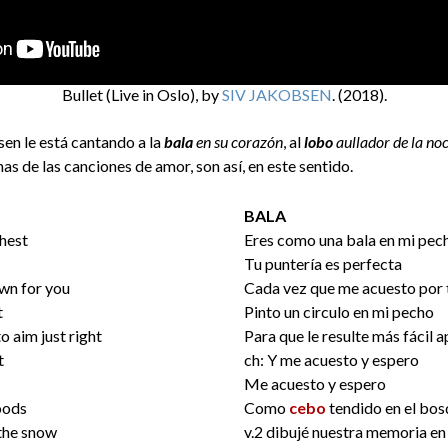
Bullet (Live in Oslo), by
SIV JAKOBSEN
. (2018).
sen le está cantando a la
bala
en su corazón
, al
lobo
aullador de la no
s de las canciones de amor, son así, en este sentido.
BALA
chest
Eres como una bala en mi pec
Tu puntería es perfecta
own for you
Cada vez que me acuesto por 
t
Pinto un circulo en mi pecho
o aim just right
Para que le resulte más fácil
t
ch: Y me acuesto y espero
Me acuesto y espero
woods
Como
cebo
tendido en el bo
 the snow
v.2 dibujé nuestra memoria en 