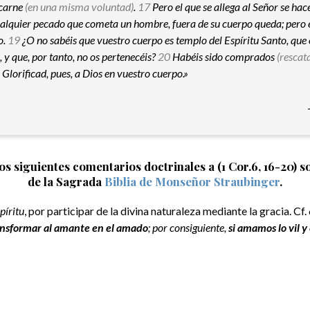
 carne
(en una misma voluntad)
.
17
Pero el que se allega al Señor se hace
ualquier pecado que cometa un hombre, fuera de su cuerpo queda; pero e
o.
19
¿O no sabéis que vuestro cuerpo es templo del Espíritu Santo, que 
, y que, por tanto, no os pertenecéis?
20
Habéis sido comprados
(rescat
. Glorificad, pues, a Dios en vuestro cuerpo.»
os siguientes comentarios doctrinales a (1 Cor.6, 16-20) s
de la Sagrada
Biblia de Monseñor Straubinger
.
píritu
, por participar de la divina naturaleza mediante la gracia. Cf. 6
ansformar al amante en el amado
; por consiguiente,
si amamos lo vil 