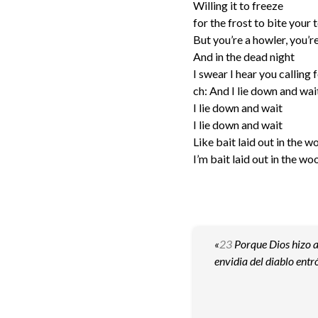
Willing it to freeze
for the frost to bite your
But you’re a howler, you’r
And in the dead night
I swear I hear you calling 
ch: And I lie down and wai
I lie down and wait
I lie down and wait
Like bait laid out in the 
I’m bait laid out in the wo
«
23
Porque Dios hizo a
envidia del diablo ent