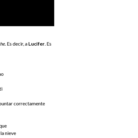
che
. Es decir, a
Lucifer
. Es
ho
ti
 apuntar correctamente
sque
la nieve