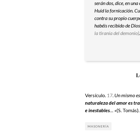
serán dos, dice, en una
Huid la fornicación. C
contra su propio cuerp
habéis recibido de Dios
la tiranía del demonio)
L
Versículo.
17
.
Un mismo es
naturaleza del amor es tr
e inestables
… «
(S. Tomás).
MASONERÍA