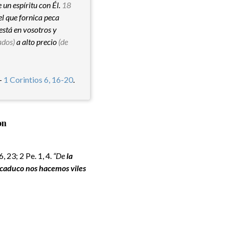
 un espíritu con Él.
18
l que fornica peca
está en vosotros y
ados)
a alto precio
(de
–
1 Corintios 6, 16-20
.
on
, 23; 2 Pe. 1, 4.
“De
la
y caduco nos hacemos viles