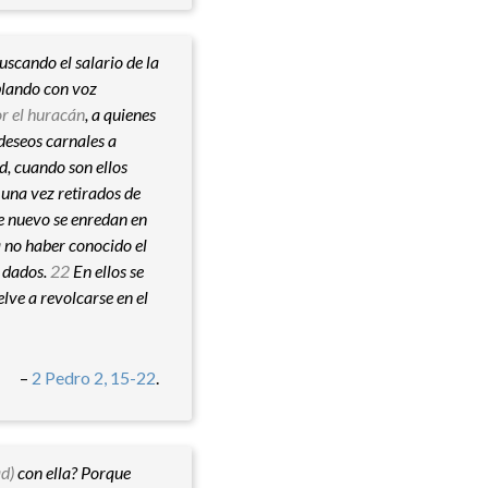
uscando el salario de la
blando con voz
r el huracán
, a quienes
deseos carnales a
d, cuando son ellos
, una vez retirados de
e nuevo se enredan en
 no haber conocido el
n dados.
22
En ellos se
lve a revolcarse en el
–
2 Pedro 2, 15-22
.
d)
con ella? Porque