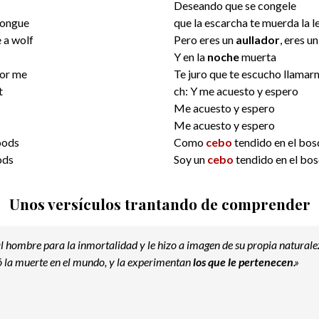
Deseando que se congele
 tongue
que la escarcha te muerda la 
e a wolf
Pero eres un
aullador
, eres u
Y en la
noche
muerta
for me
Te juro que te escucho llamar
t
ch: Y me acuesto y espero
Me acuesto y espero
Me acuesto y espero
woods
Como
cebo
tendido en el bo
ods
Soy un
cebo
tendido en el bo
Unos versículos trantando de comprender
l hombre para la inmortalidad y le hizo a imagen de su propia naturale
ró la muerte en el mundo, y la experimentan
los que le pertenecen
.»