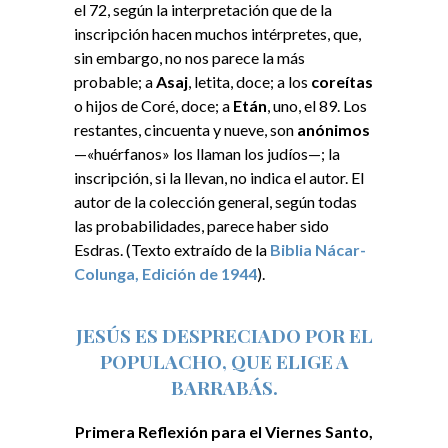
el 72, según la interpretación que de la
inscripción hacen muchos intérpretes, que,
sin embargo, no nos parece la más
probable; a
Asaj
, letita, doce; a los
coreítas
o hijos de Coré, doce; a
Etán
, uno, el 89. Los
restantes, cincuenta y nueve, son
anónimos
—«huérfanos» los llaman los judíos—; la
inscripción, si la llevan, no indica el autor. El
autor de la colección general, según todas
las probabilidades, parece haber sido
Esdras. (Texto extraído de l
a
Biblia Nácar-
Colunga, Edición de 1944
).
JESÚS ES DESPRECIADO POR EL
POPULACHO, QUE ELIGE A
BARRABÁS.
Primera Reflexión para el Viernes Santo,