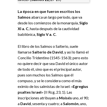
La época en que fueron escritos los
Salmos
abarca un largo período, que va
desde los comienzos de la monarquía,
Siglo
XI a. C
, hasta después de la cautividad
babilónica,
Siglo V a. C
.
El libro de los Salmos o Salterio, suele
llamarse
Salterio de David
, y así lo llamó el
Concilio Tridentino (1545-1563); pero esto
no quiere decir que sea David el único autor
de todo él, sino que es el principal autor,
pues son muchos los Salmos que él
compuso, y se le considera como el más
eximio de los salmistas de Israel: «
Egregius
psaltes Israel
» (II Rcg, 23, 1). Las
inscripciones atribuyen a
Moisés
uno, el 90;
a
David
, sesenta y cuatro; a
Salomón
, uno,