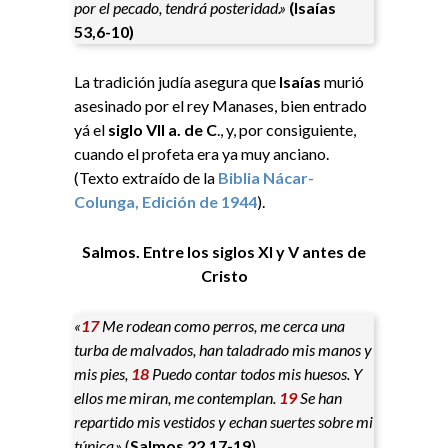
por el pecado, tendrá posteridad.»
(Isaías
53,6-10)
La tradición judía asegura que
Isaías
murió
asesinado por el rey Manases, bien entrado
yá el
siglo VII a. de C
., y, por consiguiente,
cuando el profeta era ya muy anciano.
(Texto extraído de l
a
Biblia Nácar-
Colunga, Edición de 1944
).
Salmos. Entre los siglos XI y V antes de
Cristo
«
17
Me rodean como perros, me cerca una
turba de malvados, han taladrado mis manos y
mis pies,
18
Puedo contar todos mis huesos. Y
ellos me miran, me contemplan.
19
Se han
repartido mis vestidos y echan suertes sobre mi
túnica.»
(
Salmos 22,17-19
)