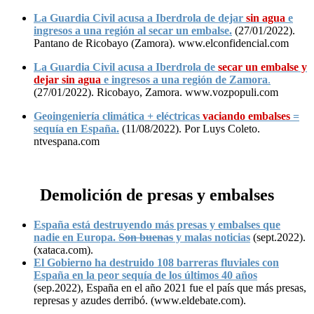
La Guardia Civil acusa a Iberdrola de dejar
sin agua
e
ingresos a una región al secar un embalse.
(27/01/2022).
Pantano de Ricobayo (Zamora). www.elconfidencial.com
La Guardia Civil acusa a Iberdrola de
secar un embalse y
dejar sin agua
e ingresos a una región de Zamora
.
(27/01/2022). Ricobayo, Zamora. www.vozpopuli.com
Geoingeniería climática + eléctricas
vaciando embalses
=
sequía en España.
(11/08/2022). Por Luys Coleto.
ntvespana.com
Demolición de presas y embalses
España está destruyendo más presas y embalses que
nadie en Europa.
Son buenas
y malas noticias
(sept.2022).
(xataca.com).
El Gobierno ha destruido 108 barreras fluviales con
España en la peor sequía de los últimos 40 años
(sep.2022), España en el año 2021 fue el país que más presas,
represas y azudes derribó. (www.eldebate.com).