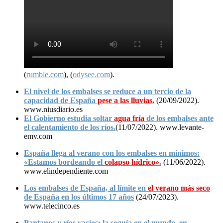
(
rumble.com
), (
odysee.com
).
El nivel de los embalses se reduce a un tercio de la
capacidad de España
pese a las lluvias.
(
20/09/2022
).
www.niusdiario.es
El Gobierno estudia soltar
agua fría
de los embalses ante
el calentamiento de los ríos.
(11/07/2022). www.levante-
emv.com
España llega al verano con los embalses en mínimos:
«Estamos bordeando el
colapso hídrico»
.
(11/06/2022).
www.elindependiente.com
Los embalses de España, al límite en
el verano más seco
de España en los últimos 17 años
(24/07/2023).
www.telecinco.es
Pantanos y ríos vacíos: la sequía en el mundo, en