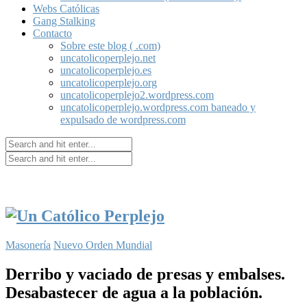
Webs Católicas
Gang Stalking
Contacto
Sobre este blog ( .com)
uncatolicoperplejo.net
uncatolicoperplejo.es
uncatolicoperplejo.org
uncatolicoperplejo2.wordpress.com
uncatolicoperplejo.wordpress.com baneado y
expulsado de wordpress.com
Masonería
Nuevo Orden Mundial
Derribo y vaciado de presas y embalses.
Desabastecer de agua a la población.