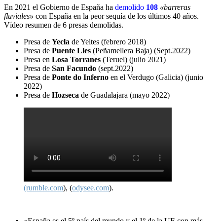
En 2021 el Gobierno de España ha
demolido
108
«barreras
fluviales»
con España en la peor sequía de los últimos 40 años.
Vídeo resumen de 6 presas demolidas.
Presa de
Yecla
de Yeltes (febrero 2018)
Presa de
Puente Lles
(Peñamellera Baja) (Sept.2022)
Presa en
Losa Torranes
(Teruel) (julio 2021)
Presa de
San Facundo
(sept.2022)
Presa de
Ponte do Inferno
en el Verdugo (Galicia) (junio
2022)
Presa de
Hozseca
de Guadalajara (mayo 2022)
(rumble.com
), (
odysee.com
).
«España es el 5º país del mundo y el 1º de la UE con más