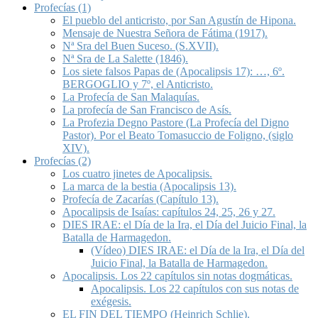
Profecías (1)
El pueblo del anticristo, por San Agustín de Hipona.
Mensaje de Nuestra Señora de Fátima (1917).
Nª Sra del Buen Suceso. (S.XVII).
Nª Sra de La Salette (1846).
Los siete falsos Papas de (Apocalipsis 17): …, 6º.
BERGOGLIO y 7º, el Anticristo.
La Profecía de San Malaquías.
La profecía de San Francisco de Asís.
La Profezia Degno Pastore (La Profecía del Digno
Pastor). Por el Beato Tomasuccio de Foligno, (siglo
XIV).
Profecías (2)
Los cuatro jinetes de Apocalipsis.
La marca de la bestia (Apocalipsis 13).
Profecía de Zacarías (Capítulo 13).
Apocalipsis de Isaías: capítulos 24, 25, 26 y 27.
DIES IRAE: el Día de la Ira, el Día del Juicio Final, la
Batalla de Harmagedon.
(Vídeo) DIES IRAE: el Día de la Ira, el Día del
Juicio Final, la Batalla de Harmagedon.
Apocalipsis. Los 22 capítulos sin notas dogmáticas.
Apocalipsis. Los 22 capítulos con sus notas de
exégesis.
EL FIN DEL TIEMPO (Heinrich Schlie).