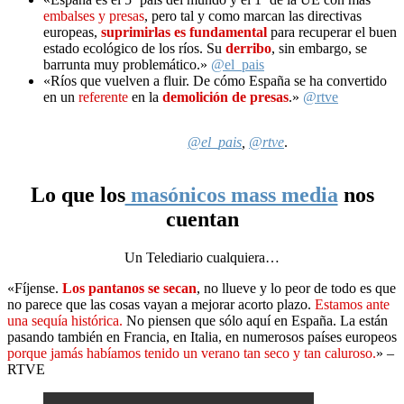
embalses y presas
, pero tal y como marcan las directivas
europeas,
suprimirlas es fundamental
para recuperar el buen
estado ecológico de los ríos. Su
derribo
, sin embargo, se
barrunta muy problemático.»
@el_pais
«Ríos que vuelven a fluir. De cómo España se ha convertido
en un
referente
en la
demolición de presas
.»
@rtve
@el_pais
,
@rtve
.
Lo que los
masónicos mass media
nos
cuentan
Un Telediario cualquiera…
«Fíjense.
Los pantanos se secan
, no llueve y lo peor de todo es que
no parece que las cosas vayan a mejorar acorto plazo.
Estamos ante
una sequía histórica.
No piensen que sólo aquí en España. La están
pasando también en Francia, en Italia, en numerosos países europeos
porque jamás habíamos tenido un verano tan seco y tan caluroso.
» –
RTVE