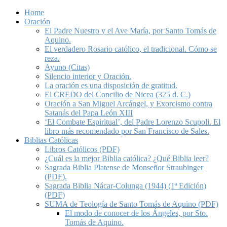
Home
Oración
El Padre Nuestro y el Ave María, por Santo Tomás de
Aquino.
El verdadero Rosario católico, el tradicional. Cómo se
reza.
Ayuno (Citas)
Silencio interior y Oración.
La oración es una disposición de gratitud.
El CREDO del Concilio de Nicea (325 d. C.)
Oración a San Miguel Arcángel, y Exorcismo contra
Satanás del Papa León XIII
‘El Combate Espiritual’, del Padre Lorenzo Scupoli. El
libro más recomendado por San Francisco de Sales.
Biblias Católicas
Libros Católicos (PDF)
¿Cuál es la mejor Biblia católica? ¿Qué Biblia leer?
Sagrada Biblia Platense de Monseñor Straubinger
(PDF).
Sagrada Biblia Nácar-Colunga (1944) (1ª Edición)
(PDF)
SUMA de Teología de Santo Tomás de Aquino (PDF)
El modo de conocer de los Ángeles, por Sto.
Tomás de Aquino.