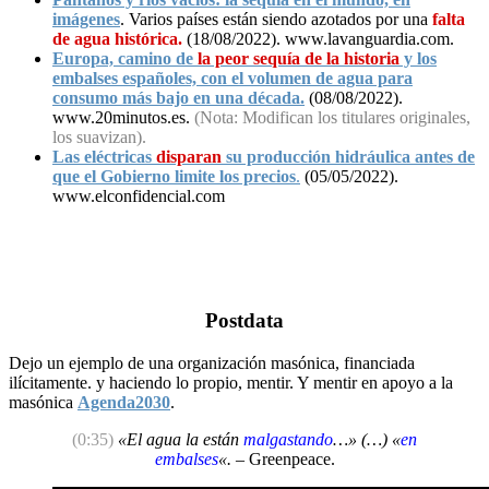
imágenes
.
Varios países están siendo azotados por una
falta
de agua histórica.
(18/08/2022). www.lavanguardia.com.
Europa, camino de
la peor sequía de la historia
y los
embalses españoles, con el volumen de agua para
consumo más bajo en una década.
(08/08/2022).
www.20minutos.es.
(Nota: Modifican los titulares originales,
los suavizan).
Las eléctricas
disparan
su producción hidráulica antes de
que el Gobierno limite los precios
.
(05/05/2022).
www.elconfidencial.com
Postdata
Dejo un ejemplo de una organización masónica, financiada
ilícitamente. y haciendo lo propio, mentir. Y mentir en apoyo a la
masónica
Agenda2030
.
(0:35)
«El agua la están
malgastando
…» (…) «
en
embalses
«.
– Greenpeace.