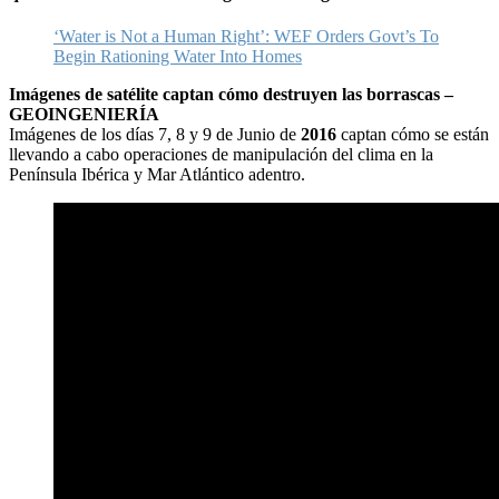
‘Water is Not a Human Right’: WEF Orders Govt’s To
Begin Rationing Water Into Homes
Imágenes de satélite captan cómo destruyen las borrascas –
GEOINGENIERÍA
Imágenes de los días 7, 8 y 9 de Junio de
2016
captan cómo se están
llevando a cabo operaciones de manipulación del clima en la
Península Ibérica y Mar Atlántico adentro.