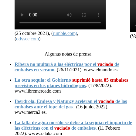
(25 octubre 2021), (
rumble.com)
,
(Ve
(
odysee.com
).
Algunas notas de prensa
Ribera no multará a las eléctricas por el
vaciado
de
embalses en verano.
(26/11/2021). www.elmundo.es
La otra sequía: el Gobierno
suprimió hasta 85 embalses
previstos en los planes hidrológicos
. (17/8/2022).
www.libremercado.com
Iberdrola, Endesa y Naturgy aceleran el
vaciado
de los
embalses ante el tope del gas
.
(16 junio, 2022).
www.merca2.es.
La falta de agua no sólo se debe a la sequía: el impacto de
las eléctricas con el
vaciado
de embalses.
(11 Febrero
2022). www.xataka.com