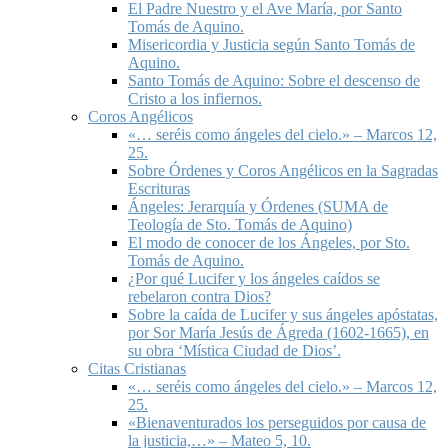
El Padre Nuestro y el Ave María, por Santo
Tomás de Aquino.
Misericordia y Justicia según Santo Tomás de
Aquino.
Santo Tomás de Aquino: Sobre el descenso de
Cristo a los infiernos.
Coros Angélicos
«… seréis como ángeles del cielo.» – Marcos 12,
25.
Sobre Órdenes y Coros Angélicos en la Sagradas
Escrituras
Ángeles: Jerarquía y Órdenes (SUMA de
Teología de Sto. Tomás de Aquino)
El modo de conocer de los Ángeles, por Sto.
Tomás de Aquino.
¿Por qué Lucifer y los ángeles caídos se
rebelaron contra Dios?
Sobre la caída de Lucifer y sus ángeles apóstatas,
por Sor María Jesús de Ágreda (1602-1665), en
su obra ‘Mística Ciudad de Dios’.
Citas Cristianas
«… seréis como ángeles del cielo.» – Marcos 12,
25.
«Bienaventurados los perseguidos por causa de
la justicia,…» – Mateo 5, 10.