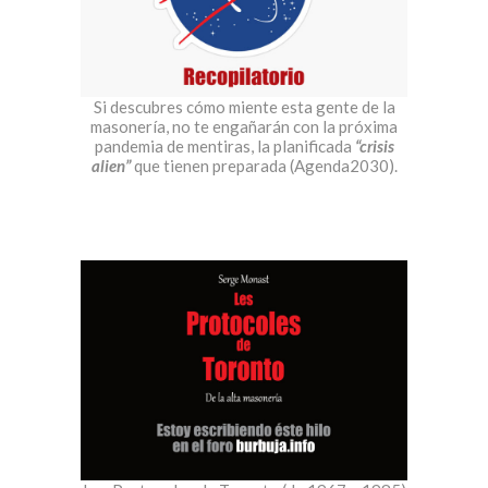
Si descubres cómo miente esta gente de la
masonería, no te engañarán con la próxima
pandemia de mentiras, la planificada
“crisis
alien”
que tienen preparada (Agenda2030).