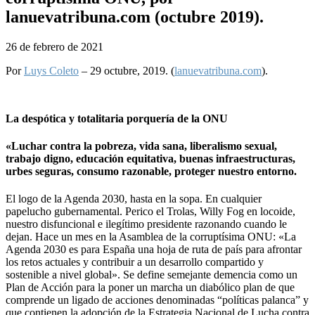
lanuevatribuna.com (octubre 2019).
26 de febrero de 2021
Por
Luys Coleto
–
29 octubre, 2019. (
lanuevatribuna.com
)
.
La despótica y totalitaria porquería de la ONU
«Luchar contra la pobreza, vida sana, liberalismo sexual,
trabajo digno, educación equitativa, buenas infraestructuras,
urbes seguras, consumo razonable, proteger nuestro entorno.
El logo de la Agenda 2030, hasta en la sopa. En cualquier
papelucho gubernamental. Perico el Trolas, Willy Fog en locoide,
nuestro disfuncional e ilegítimo presidente razonando cuando le
dejan. Hace un mes en la Asamblea de la corruptísima ONU: «La
Agenda 2030 es para España una hoja de ruta de país para afrontar
los retos actuales y contribuir a un desarrollo compartido y
sostenible a nivel global». Se define semejante demencia como un
Plan de Acción para la poner un marcha un diabólico plan de que
comprende un ligado de acciones denominadas “políticas palanca” y
que contienen la adopción de la Estrategia Nacional de Lucha contra