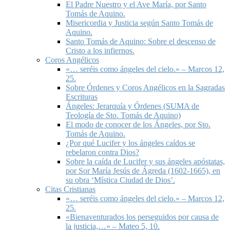
El Padre Nuestro y el Ave María, por Santo
Tomás de Aquino.
Misericordia y Justicia según Santo Tomás de
Aquino.
Santo Tomás de Aquino: Sobre el descenso de
Cristo a los infiernos.
Coros Angélicos
«… seréis como ángeles del cielo.» – Marcos 12,
25.
Sobre Órdenes y Coros Angélicos en la Sagradas
Escrituras
Ángeles: Jerarquía y Órdenes (SUMA de
Teología de Sto. Tomás de Aquino)
El modo de conocer de los Ángeles, por Sto.
Tomás de Aquino.
¿Por qué Lucifer y los ángeles caídos se
rebelaron contra Dios?
Sobre la caída de Lucifer y sus ángeles apóstatas,
por Sor María Jesús de Ágreda (1602-1665), en
su obra ‘Mística Ciudad de Dios’.
Citas Cristianas
«… seréis como ángeles del cielo.» – Marcos 12,
25.
«Bienaventurados los perseguidos por causa de
la justicia,…» – Mateo 5, 10.