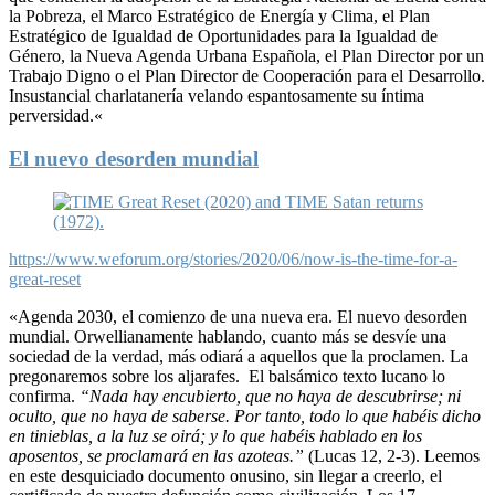
la Pobreza, el Marco Estratégico de Energía y Clima, el Plan
Estratégico de Igualdad de Oportunidades para la Igualdad de
Género, la Nueva Agenda Urbana Española, el Plan Director por un
Trabajo Digno o el Plan Director de Cooperación para el Desarrollo.
Insustancial charlatanería velando espantosamente su íntima
perversidad.
«
El nuevo desorden mundial
https://www.weforum.org/stories/2020/06/now-is-the-time-for-a-
great-reset
«
Agenda 2030, el comienzo de una nueva era. El nuevo desorden
mundial. Orwellianamente hablando, cuanto más se desvíe una
sociedad de la verdad, más odiará a aquellos que la proclamen. La
pregonaremos sobre los aljarafes. El balsámico texto lucano lo
confirma.
“Nada hay encubierto, que no haya de descubrirse; ni
oculto, que no haya de saberse. Por tanto, todo lo que habéis dicho
en tinieblas, a la luz se oirá; y lo que habéis hablado en los
aposentos, se proclamará en las azoteas.”
(Lucas 12, 2-3). Leemos
en este desquiciado documento onusino, sin llegar a creerlo, el