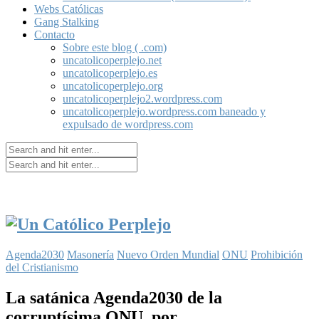
Webs Católicas
Gang Stalking
Contacto
Sobre este blog ( .com)
uncatolicoperplejo.net
uncatolicoperplejo.es
uncatolicoperplejo.org
uncatolicoperplejo2.wordpress.com
uncatolicoperplejo.wordpress.com baneado y
expulsado de wordpress.com
Agenda2030
Masonería
Nuevo Orden Mundial
ONU
Prohibición
del Cristianismo
La satánica Agenda2030 de la
corruptísima ONU, por