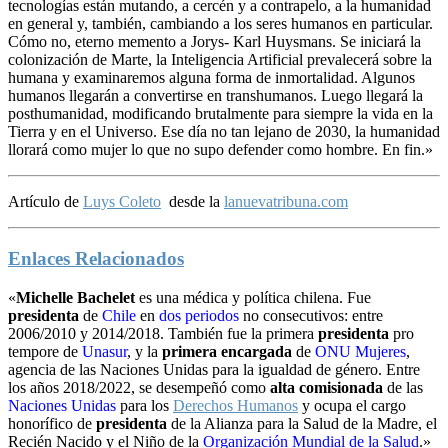
tecnologías están mutando, a cercén y a contrapelo, a la humanidad
en general y, también, cambiando a los seres humanos en particular.
Cómo no, eterno memento a Jorys- Karl Huysmans. Se iniciará la
colonización de Marte, la Inteligencia Artificial prevalecerá sobre la
humana y examinaremos alguna forma de inmortalidad. Algunos
humanos llegarán a convertirse en transhumanos. Luego llegará la
posthumanidad, modificando brutalmente para siempre la vida en la
Tierra y en el Universo. Ese día no tan lejano de 2030, la humanidad
llorará como mujer lo que no supo defender como hombre. En fin.»
Artículo de
Luys Coleto
desde la
lanuevatribuna.com
Enlaces Relacionados
«
Michelle Bachelet
es una médica y política chilena. Fue
presidenta
de
Chile
en
dos
periodos
no consecutivos: entre
2006/2010 y 2014/2018. También fue la primera
presidenta
pro
tempore de
Unasur
, y la
primera encargada
de
ONU
Mujeres
,
agencia de las Naciones Unidas para la igualdad de género. Entre
los años 2018/2022, se desempeñó como
alta comisionada
de las
Naciones Unidas
para los
Derechos Humanos
y ocupa el cargo
honorífico de
presidenta
de la Alianza para la Salud de la Madre, el
Recién Nacido y el Niño de la
Organización Mundial de la Salud
.»