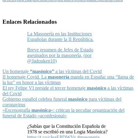
Enlaces Relacionados
La Masonería en las Instituciones
Españolas durante la II República.
Breve resumen de Jefes de Estado
asesinados por la masonería, (por
@Jadouken10)
Un homenaje
“masónico”
a las víctimas del Covid
II homenaje Covid. La
masonería
manda en España: una “llama de
la luz” en honor a las víctimas
El rey Felipe VI preside el tercer homenaje
masónico
a las víctimas
del Covid
Gobierno español celebra funeral
masónico
para víctimas del
coronavirus
«Escenografía
masónica
»: critican la peculiar organización del
funeral de Estado «aconfesional»
¿Sabías que la Constitución Española de
1978 se escribió en una Logia Masónica?
https://t.co/cIeaEPDWVy
#masoneria