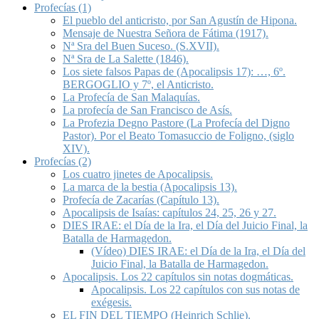
Profecías (1)
El pueblo del anticristo, por San Agustín de Hipona.
Mensaje de Nuestra Señora de Fátima (1917).
Nª Sra del Buen Suceso. (S.XVII).
Nª Sra de La Salette (1846).
Los siete falsos Papas de (Apocalipsis 17): …, 6º.
BERGOGLIO y 7º, el Anticristo.
La Profecía de San Malaquías.
La profecía de San Francisco de Asís.
La Profezia Degno Pastore (La Profecía del Digno
Pastor). Por el Beato Tomasuccio de Foligno, (siglo
XIV).
Profecías (2)
Los cuatro jinetes de Apocalipsis.
La marca de la bestia (Apocalipsis 13).
Profecía de Zacarías (Capítulo 13).
Apocalipsis de Isaías: capítulos 24, 25, 26 y 27.
DIES IRAE: el Día de la Ira, el Día del Juicio Final, la
Batalla de Harmagedon.
(Vídeo) DIES IRAE: el Día de la Ira, el Día del
Juicio Final, la Batalla de Harmagedon.
Apocalipsis. Los 22 capítulos sin notas dogmáticas.
Apocalipsis. Los 22 capítulos con sus notas de
exégesis.
EL FIN DEL TIEMPO (Heinrich Schlie).