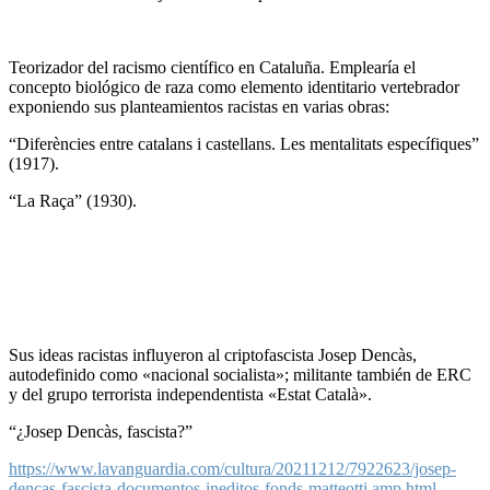
Teorizador del racismo científico en Cataluña. Emplearía el
concepto biológico de raza como elemento identitario vertebrador
exponiendo sus planteamientos racistas en varias obras:
“Diferències entre catalans i castellans. Les mentalitats específiques”
(1917).
“La Raça” (1930).
Sus ideas racistas influyeron al criptofascista Josep Dencàs,
autodefinido como «nacional socialista»; militante también de ERC
y del grupo terrorista independentista «Estat Català».
“¿Josep Dencàs, fascista?”
https://www.lavanguardia.com/cultura/20211212/7922623/josep-
dencas-fascista-documentos-ineditos-fonds-matteotti.amp.html