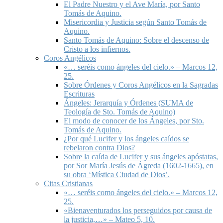
El Padre Nuestro y el Ave María, por Santo
Tomás de Aquino.
Misericordia y Justicia según Santo Tomás de
Aquino.
Santo Tomás de Aquino: Sobre el descenso de
Cristo a los infiernos.
Coros Angélicos
«… seréis como ángeles del cielo.» – Marcos 12,
25.
Sobre Órdenes y Coros Angélicos en la Sagradas
Escrituras
Ángeles: Jerarquía y Órdenes (SUMA de
Teología de Sto. Tomás de Aquino)
El modo de conocer de los Ángeles, por Sto.
Tomás de Aquino.
¿Por qué Lucifer y los ángeles caídos se
rebelaron contra Dios?
Sobre la caída de Lucifer y sus ángeles apóstatas,
por Sor María Jesús de Ágreda (1602-1665), en
su obra ‘Mística Ciudad de Dios’.
Citas Cristianas
«… seréis como ángeles del cielo.» – Marcos 12,
25.
«Bienaventurados los perseguidos por causa de
la justicia,…» – Mateo 5, 10.