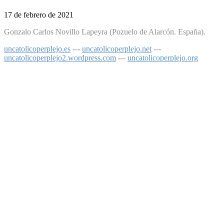
17 de febrero de 2021
Gonzalo Carlos Novillo Lapeyra (Pozuelo de Alarcón. España).
uncatolicoperplejo.es
---
uncatolicoperplejo.net
---
uncatolicoperplejo2.wordpress.com
---
uncatolicoperplejo.org