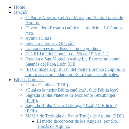
Home
Oración
El Padre Nuestro y el Ave María, por Santo Tomás de
Aquino.
El verdadero Rosario católico, el tradicional. Cómo se
reza.
Ayuno (Citas)
Silencio interior y Oración.
La oración es una disposición de gratitud.
El CREDO del Concilio de Nicea (325 d. C.)
Oración a San Miguel Arcángel, y Exorcismo contra
Satanás del Papa León XIII
‘El Combate Espiritual’, del Padre Lorenzo Scupoli. El
libro más recomendado por San Francisco de Sales.
Biblias Católicas
Libros Católicos (PDF)
¿Cuál es la mejor Biblia católica? ¿Qué Biblia leer?
Sagrada Biblia Platense de Monseñor Straubinger
(PDF).
Sagrada Biblia Nácar-Colunga (1944) (1ª Edición)
(PDF)
SUMA de Teología de Santo Tomás de Aquino (PDF)
El modo de conocer de los Ángeles, por Sto.
Tomás de Aquino.