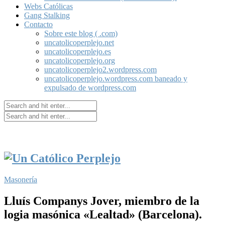
Webs Católicas
Gang Stalking
Contacto
Sobre este blog ( .com)
uncatolicoperplejo.net
uncatolicoperplejo.es
uncatolicoperplejo.org
uncatolicoperplejo2.wordpress.com
uncatolicoperplejo.wordpress.com baneado y
expulsado de wordpress.com
Masonería
Lluís Companys Jover, miembro de la
logia masónica «Lealtad» (Barcelona).