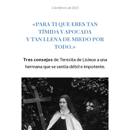
2 de febrero de 2021
«PARA TI QUE ERES TAN
TÍMIDA Y APOCADA
Y TAN LLENA DE MIEDO POR
TODO.»
Tres consejos
de Teresita de Lisieux a una
hermana que se sentía débil e impotente.