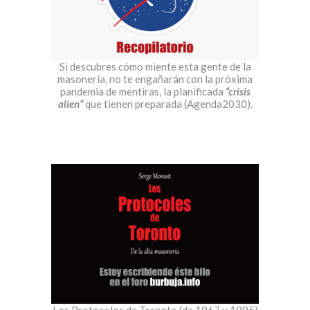
Si descubres cómo miente esta gente de la
masonería, no te engañarán con la próxima
pandemia de mentiras, la planificada
“crisis
alien”
que tienen preparada (Agenda2030).