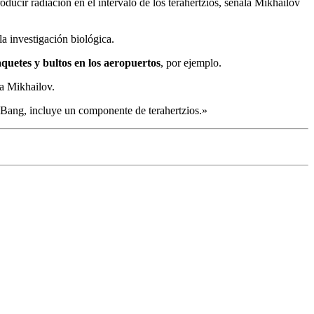
oducir radiación en el intervalo de los terahertzios, señala Mikhailov
la investigación biológica.
aquetes y bultos en los aeropuertos
, por ejemplo.
a Mikhailov.
 Bang, incluye un componente de terahertzios.»