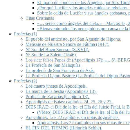
El modo de conocer de los Ángeles, por Sto. Tom
¿Por qué Lucifer y los ángeles caídos se rebelaron
Sobre la caída de Lucifer y sus ángeles apóstatas,
Citas Cristianas
«… seréis como ángeles del cielo.» – Marcos 12, 2
«Bienaventurados los perseguidos por causa de la 
Profecías (1)
El pueblo del anticristo, por San Agustín de Hipona.
Mensaje de Nuestra Señora de Fátima (1917).
Nª Sra del Buen Suceso. (S.XVII).
Nª Sra de La Salette (1846).
Los siete falsos Papas de (Apocalipsis 17): …, 6º. BERG
La Profecía de San Malaquías.
La profecía de San Francisco de Asís.
La Profezia Degno Pastore (La Profecía del Digno Pastor
Profecías (2)
Los cuatro jinetes de Apocalipsis.
La marca de la bestia (Apocalipsis 13).
Profecía de Zacarías (Capítulo 13).
Apocalipsis de Isaías: capítulos 24, 25, 26 y 27.
DIES IRAE: el Día de la Ira, el Día del Juicio Final, la
(Vídeo) DIES IRAE: el Día de la Ira, el Día del Ju
Apocalipsis. Los 22 capítulos sin notas dogmáticas.
Apocalipsis. Los 22 capítulos con sus notas de exé
EL FIN DEL TIEMPO (Heinrich Schlie).