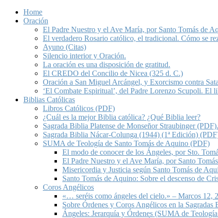
Home
Oración
El Padre Nuestro y el Ave María, por Santo Tomás de A
El verdadero Rosario católico, el tradicional. Cómo se re
Ayuno (Citas)
Silencio interior y Oración.
La oración es una disposición de gratitud.
El CREDO del Concilio de Nicea (325 d. C.)
Oración a San Miguel Arcángel, y Exorcismo contra Sat
‘El Combate Espiritual’, del Padre Lorenzo Scupoli. El 
Biblias Católicas
Libros Católicos (PDF)
¿Cuál es la mejor Biblia católica? ¿Qué Biblia leer?
Sagrada Biblia Platense de Monseñor Straubinger (PDF)
Sagrada Biblia Nácar-Colunga (1944) (1ª Edición) (PDF
SUMA de Teología de Santo Tomás de Aquino (PDF)
El modo de conocer de los Ángeles, por Sto. Tom
El Padre Nuestro y el Ave María, por Santo Tomá
Misericordia y Justicia según Santo Tomás de Aqu
Santo Tomás de Aquino: Sobre el descenso de Crist
Coros Angélicos
«… seréis como ángeles del cielo.» – Marcos 12, 2
Sobre Órdenes y Coros Angélicos en la Sagradas E
Ángeles: Jerarquía y Órdenes (SUMA de Teología