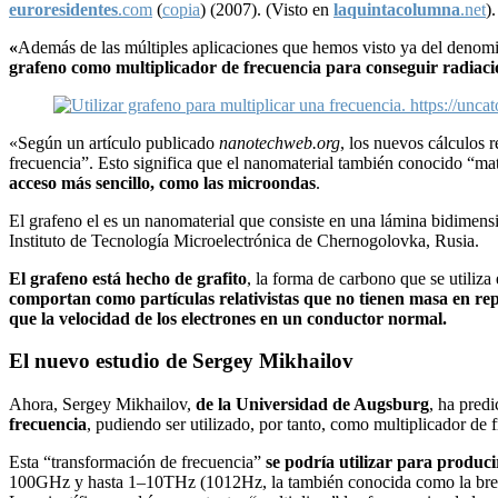
euroresidentes
.com
(
copia
) (2007). (Visto en
laquintacolumna
.net
)
.
«
Además de las múltiples aplicaciones que hemos visto ya del denomin
grafeno como multiplicador de frecuencia para conseguir radiacio
«Según un artículo publicado
nanotechweb.org
, los nuevos cálculos 
frecuencia”. Esto significa que el nanomaterial también conocido “mater
acceso más sencillo, como las microondas
.
El grafeno el es un nanomaterial que consiste en una lámina bidimen
Instituto de Tecnología Microelectrónica de Chernogolovka, Rusia.
El grafeno está hecho de grafito
, la forma de carbono que se utiliza
comportan como partículas relativistas que no tienen masa en re
que la velocidad de los electrones en un conductor normal.
El nuevo estudio de Sergey Mikhailov
Ahora, Sergey Mikhailov,
de la Universidad de Augsburg
, ha pred
frecuencia
, pudiendo ser utilizado, por tanto, como multiplicador de fr
Esta “transformación de frecuencia”
se podría utilizar para produci
100GHz y hasta 1–10THz (1012Hz, la también conocida como la brecha 