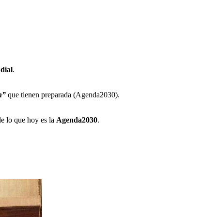
dial
.
n”
que tienen preparada (Agenda2030).
de lo que hoy es la
Agenda2030
.