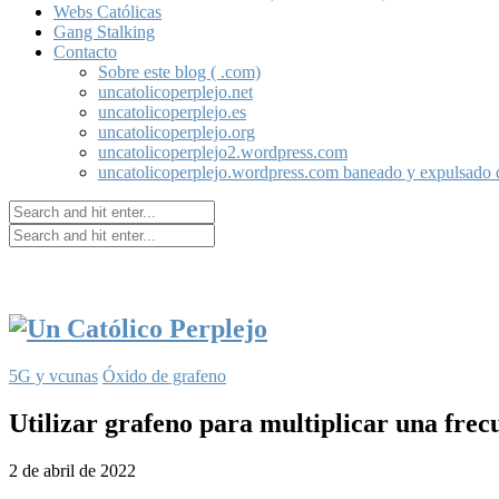
Webs Católicas
Gang Stalking
Contacto
Sobre este blog ( .com)
uncatolicoperplejo.net
uncatolicoperplejo.es
uncatolicoperplejo.org
uncatolicoperplejo2.wordpress.com
uncatolicoperplejo.wordpress.com baneado y expulsado
5G y vcunas
Óxido de grafeno
Utilizar grafeno para multiplicar una frecu
2 de abril de 2022