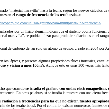
ado “material maravilla” hasta la fecha, según los nuevos cálculos de
nes en el rango de frecuencia de los teraherzios
.»
realizados por un físico alemán indican que el grafeno podría funcionar 
ial maravilla”, se podría utilizar para producir radiaciones en el rango
sional de carbono de tan solo un átomo de grosor, creado en 2004 por 
 en los lápices, y presenta algunas propiedades físicas inusuales, entre 
poso y viajan a unos 106m/s
. Aunque esto es unas 300 veces más lento 
icho que
cuando se irradia el grafeno con ondas electromagnéticas,
ecuencia. En otras palabras, si se irradia la muestra con una cierta frecu
r radiación a frecuencias para las que no existen fuentes apropiad
de los terahertzios). Por el contrario, existen numerosas fuentes de