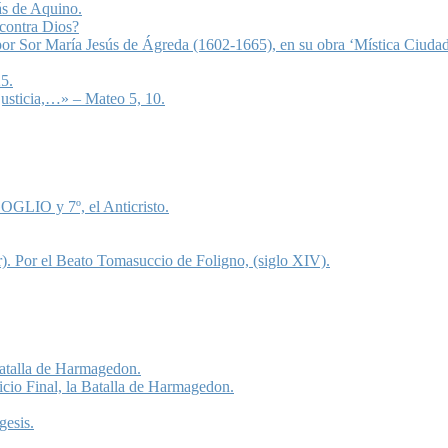
ás de Aquino.
 contra Dios?
 por Sor María Jesús de Ágreda (1602-1665), en su obra ‘Mística Ciudad
5.
justicia,…» – Mateo 5, 10.
OGLIO y 7º, el Anticristo.
). Por el Beato Tomasuccio de Foligno, (siglo XIV).
 Batalla de Harmagedon.
icio Final, la Batalla de Harmagedon.
gesis.