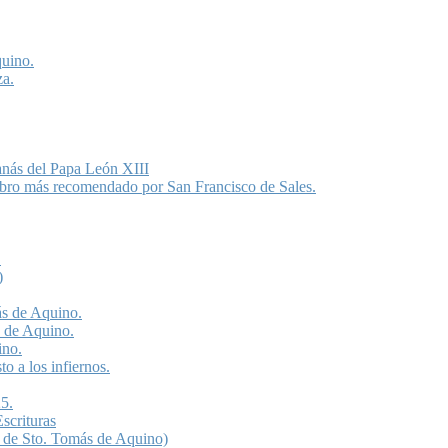
quino.
za.
anás del Papa León XIII
libro más recomendado por San Francisco de Sales.
.
)
ás de Aquino.
s de Aquino.
ino.
o a los infiernos.
5.
scrituras
 de Sto. Tomás de Aquino)