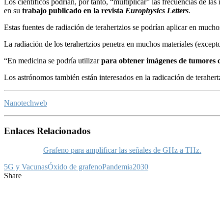
Los científicos podrían, por tanto, “multiplicar” las frecuencias de la
en su
trabajo publicado en la revista
Europhysics Letters
.
Estas fuentes de radiación de terahertzios se podrían aplicar en mucho
La radiación de los terahertzios penetra en muchos materiales (excepto
“En medicina se podría utilizar
para obtener imágenes de tumores c
Los astrónomos también están interesados en la radicación de teraher
Nanotechweb
Enlaces Relacionados
Grafeno para amplificar las señales de GHz a THz.
5G y Vacunas
Óxido de grafeno
Pandemia2030
Share