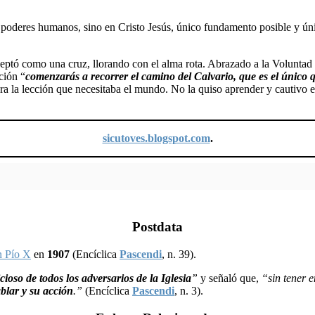
 o poderes humanos, sino en Cristo Jesús, único fundamento posible y ú
eptó como una cruz, llorando con el alma rota. Abrazado a la Voluntad 
ción “
comenzarás a recorrer el camino del Calvario, que es el único 
Era la lección que necesitaba el mundo. No la quiso aprender y cautivo 
sicutoves.blogspot.com
.
Postdata
n Pío X
en
1907
(Encíclica
Pascendi
, n. 39).
cioso de todos los adversarios de la Iglesia
”
y señaló que,
“sin tener e
ablar y su acción
.”
(Encíclica
Pascendi
, n. 3).