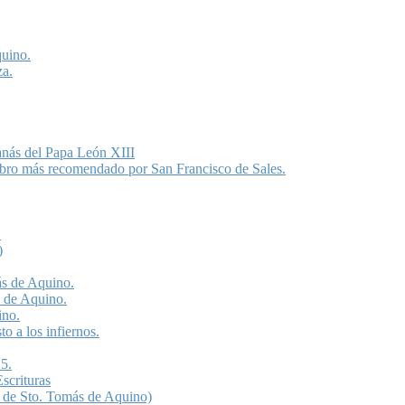
quino.
za.
anás del Papa León XIII
libro más recomendado por San Francisco de Sales.
.
)
ás de Aquino.
s de Aquino.
ino.
o a los infiernos.
5.
scrituras
 de Sto. Tomás de Aquino)