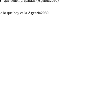
n”
que tienen preparada (Agenda2030).
de lo que hoy es la
Agenda2030
.