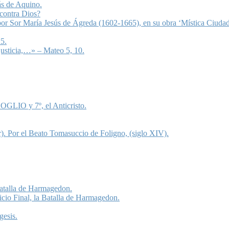
ás de Aquino.
 contra Dios?
 por Sor María Jesús de Ágreda (1602-1665), en su obra ‘Mística Ciudad
5.
justicia,…» – Mateo 5, 10.
OGLIO y 7º, el Anticristo.
). Por el Beato Tomasuccio de Foligno, (siglo XIV).
 Batalla de Harmagedon.
icio Final, la Batalla de Harmagedon.
gesis.