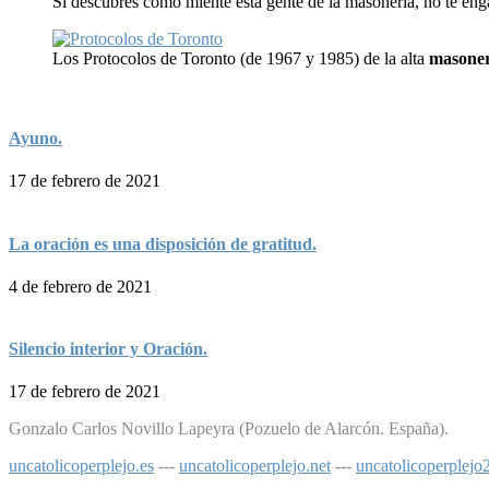
Si descubres cómo miente esta gente de la masonería, no te en
Los Protocolos de Toronto (de 1967 y 1985) de la alta
masoner
Ayuno.
17 de febrero de 2021
La oración es una disposición de gratitud.
4 de febrero de 2021
Silencio interior y Oración.
17 de febrero de 2021
Gonzalo Carlos Novillo Lapeyra (Pozuelo de Alarcón. España).
uncatolicoperplejo.es
---
uncatolicoperplejo.net
---
uncatolicoperplej