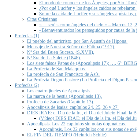
El modo de conocer de los Ángeles, por Sto. Tom
¿Por qué Lucifer y los ángeles caídos se rebelaron
Sobre la caída de Lucifer y sus ángeles apóstatas,
Citas Cristianas
«… seréis como ángeles del cielo.» – Marcos 12, 2
«Bienaventurados los perseguidos por causa de la 
Profecías (1)
El pueblo del anticristo, por San Agustín de Hipona.
Mensaje de Nuestra Señora de Fátima (1917).
Nª Sra del Buen Suceso. (S.XVII).
Nª Sra de La Salette (1846).
Los siete falsos Papas de (Apocalipsis 17): …, 6º. BERG
La Profecía de San Malaquías.
La profecía de San Francisco de Asís.
La Profezia Degno Pastore (La Profecía del Digno Pastor
Profecías (2)
Los cuatro jinetes de Apocalipsis.
La marca de la bestia (Apocalipsis 13).
Profecía de Zacarías (Capítulo 13).
Apocalipsis de Isaías: capítulos 24, 25, 26 y 27.
DIES IRAE: el Día de la Ira, el Día del Juicio Final, la
(Vídeo) DIES IRAE: el Día de la Ira, el Día del Ju
Apocalipsis. Los 22 capítulos sin notas dogmáticas.
Apocalipsis. Los 22 capítulos con sus notas de exé
EL FIN DEL TIEMPO (Heinrich Schlie).