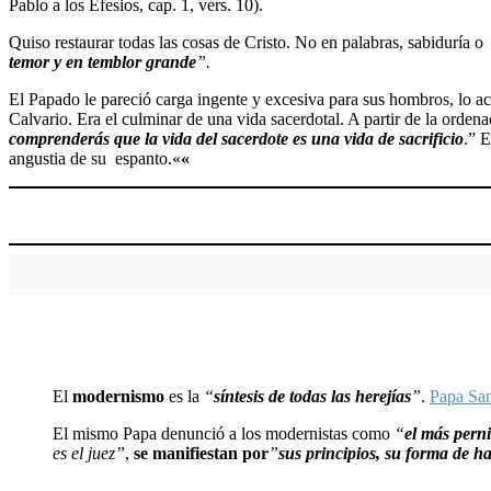
Pablo a los Efesios, cap. 1, vers. 10).
Quiso restaurar todas las cosas de Cristo. No en palabras, sabiduría
temor y en temblor grande
”.
El Papado le pareció carga ingente y excesiva para sus hombros, lo ac
Calvario. Era el culminar de una vida sacerdotal. A partir de la ordena
comprenderás que la vida del sacerdote es una vida de sacrificio
.” 
angustia de su espanto.
«
«
El
modernismo
es la
“
síntesis de todas las herejías
”
.
Papa Sa
El mismo Papa denunció a los modernistas como
“
el más perni
es el juez”
,
se manifiestan por
”
sus principios, su forma de h