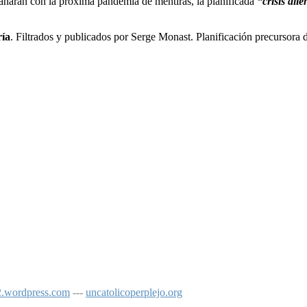
gañarán con la próxima pandemia de mentiras, la planificada
“crisis alie
ía
. Filtrados y publicados por Serge Monast. Planificación precursora 
o2.wordpress.com
---
uncatolicoperplejo.org