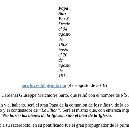
Papa
San
Pío X
.
Desde
el 04
agosto
de
1903
hasta
el 20
de
agosto
de
1914.
sicutoves.blogspot.com
(9 de agosto de 2019)
l Cardenal Giuseppe Melchiorre Sarto, que reinó con el nombre de Pío 
ín y el italiano, será el gran Papa de la comunión de los niños y de la c
mo y el condenador de
“Le Sillon”
. Será el mismo que, con entereza inqu
“
No busco los bienes de la Iglesia, sino el bien de la Iglesia
.”
o a su sacerdocio, en su pontificado fue el gran propugnador de la pri