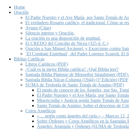
Home
Oración
El Padre Nuestro y el Ave María, por Santo Tomás de A
El verdadero Rosario católico, el tradicional. Cómo se re
Ayuno (Citas)
Silencio interior y Oración.
La oración es una disposición de gratitud.
El CREDO del Concilio de Nicea (325 d. C.)
Oración a San Miguel Arcángel, y Exorcismo contra Sat
‘El Combate Espiritual’, del Padre Lorenzo Scupoli. El 
Biblias Católicas
Libros Católicos (PDF)
¿Cuál es la mejor Biblia católica? ¿Qué Biblia leer?
Sagrada Biblia Platense de Monseñor Straubinger (PDF)
Sagrada Biblia Nácar-Colunga (1944) (1ª Edición) (PDF
SUMA de Teología de Santo Tomás de Aquino (PDF)
El modo de conocer de los Ángeles, por Sto. Tom
El Padre Nuestro y el Ave María, por Santo Tomá
Misericordia y Justicia según Santo Tomás de Aqu
Santo Tomás de Aquino: Sobre el descenso de Crist
Coros Angélicos
«… seréis como ángeles del cielo.» – Marcos 12, 2
Sobre Órdenes y Coros Angélicos en la Sagradas E
Ángeles: Jerarquía y Órdenes (SUMA de Teología