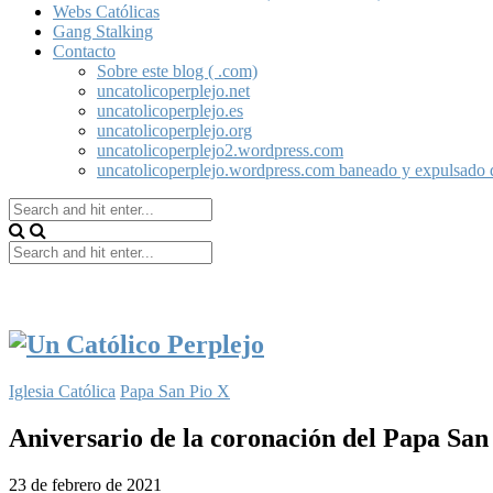
Webs Católicas
Gang Stalking
Contacto
Sobre este blog ( .com)
uncatolicoperplejo.net
uncatolicoperplejo.es
uncatolicoperplejo.org
uncatolicoperplejo2.wordpress.com
uncatolicoperplejo.wordpress.com baneado y expulsado
Iglesia Católica
Papa San Pio X
Aniversario de la coronación del Papa San
23 de febrero de 2021