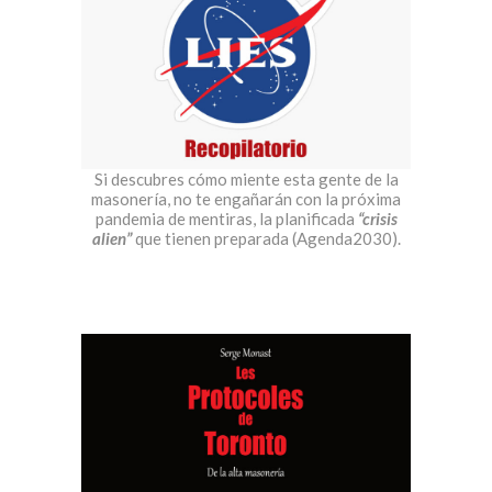
Si descubres cómo miente esta gente de la
masonería, no te engañarán con la próxima
pandemia de mentiras, la planificada
“crisis
alien”
que tienen preparada (Agenda2030).