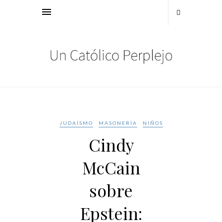
JUDAÍSMO
MASONERÍA
NIÑOS
Cindy
McCain
sobre
Epstein: