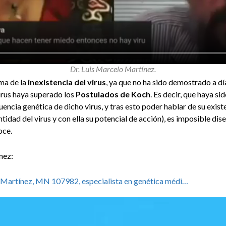
Dr. Luis Marcelo Martínez.
ma de la
inexistencia del virus
, ya que no ha sido demostrado a dí
virus haya superado los
Postulados de Koch
. Es decir, que haya si
encia genética de dicho virus, y tras esto poder hablar de su existen
ntidad del virus y con ella su potencial de acción), es imposible dis
oce.
nez:
o Martínez, MN 107982, especialista en genética médi…