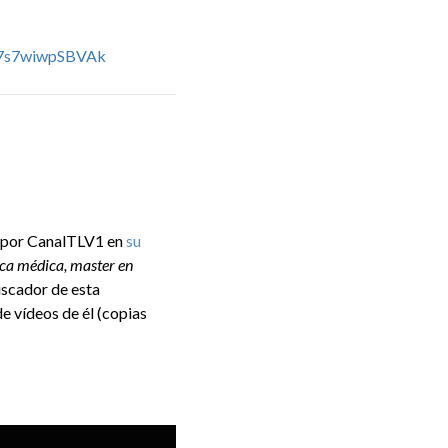
227s7wiwpSBVAk
por CanalTLV1 en
su
ica médica, master en
uscador de esta
de vídeos de él (copias