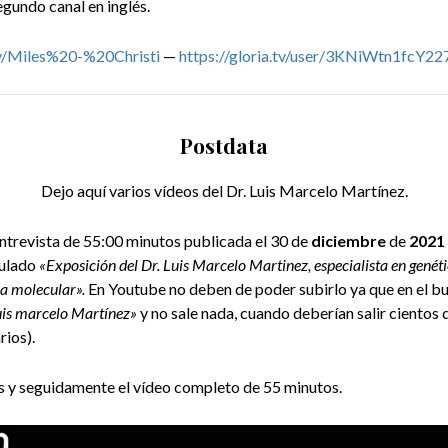
segundo canal en inglés.
.tv/Miles%20-%20Christi
—
https://gloria.tv/user/3KNiWtn1fcY
Postdata
Dejo aquí varios vídeos del Dr. Luis Marcelo Martínez.
entrevista de 55:00 minutos publicada el 30 de
diciembre
de
2021
itulado
«Exposición del Dr. Luis Marcelo Martinez, especialista en genét
ia molecular».
En Youtube no deben de poder subirlo ya que en el b
is marcelo Martínez»
y no sale nada, cuando deberían salir cientos 
rios).
s y seguidamente el vídeo completo de 55 minutos.