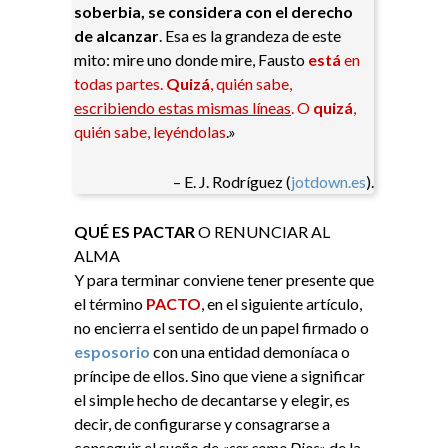
soberbia, se considera con el derecho
de alcanzar
. Esa es la grandeza de este
mito: mire uno donde mire, Fausto
está
en
todas partes.
Quizá
, quién sabe,
escribiendo estas mismas líneas
. O
quizá
,
quién sabe, leyéndolas
.»
– E. J. Rodríguez (
jotdown.es
)​.
QUÉ ES PACTAR
O RENUNCIAR AL
ALMA
Y para terminar conviene tener presente que
el término
PACTO
, en el siguiente artículo,
no encierra el sentido de un papel firmado o
esposorio
con una entidad demoníaca o
príncipe de ellos. Sino que viene a significar
el simple hecho de decantarse y elegir, es
decir, de configurarse y consagrarse a
conseguir el sueño de
«ser como Dios»
de la