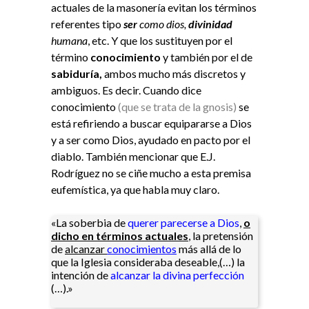
actuales de la masonería evitan los términos
referentes tipo
ser
como dios,
divinidad
humana
, etc. Y que los sustituyen por el
término
conocimiento
y también por el de
sabiduría,
ambos mucho más discretos y
ambiguos. Es decir. Cuando dice
conocimiento
(que se trata de la gnosis)
se
está refiriendo a buscar equipararse a Dios
y a ser como Dios, ayudado en pacto por el
diablo. También mencionar que E.J.
Rodríguez no se ciñe mucho a esta premisa
eufemística, ya que habla muy claro.
«La soberbia de
querer parecerse a Dios
,
o
dicho en términos actuales
, la pretensión
de
alcanzar
conocimientos
más allá de lo
que la Iglesia consideraba deseable,(…) la
intención de
alcanzar la divina perfección
(…).»​