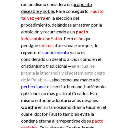
racionalismo considera un
propósito
deseable y noble
. Para conseguirlo,
Fausto
tal vez yerra
en la elección del
procedimiento, dejándose arrastrar por la
ambición y recurriendo a un
pacto
indeseable con Satán
. Pero
el fin
que
persigue
redime
al personaje porque, de
repente, el
conocimiento
ya no es
considerado un desafío a Dios como en el
cristianismo tradicional —
en el cual se
premia la ignorancia y el acatamiento ciego
de la Palabra
—, sino como una manera de
perfeccionar
el espíritu humano, haciéndolo
quizá incluso más grato al Creador. Este
mismo enfoque adoptaría años después
Goethe
en su famosísimo drama
Faust
, en el
cual el doctor Fausto también
evita la
condena eterna al arrepentirse de su
pacto
satánico
. En la obra de Goethe, la más