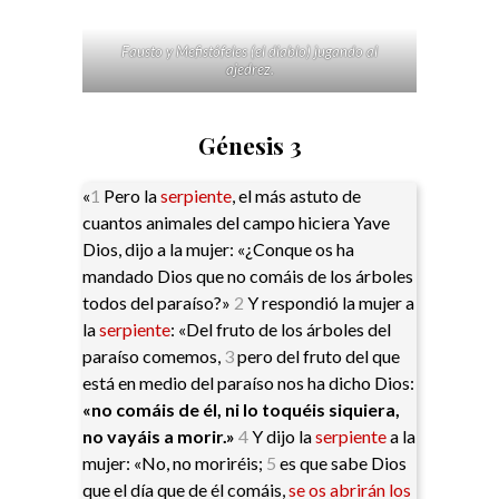
Fausto y Mefistófeles (el diablo) jugando al
ajedrez.
Génesis 3
«
1
Pero la
serpiente
, el más astuto de
cuantos animales del campo hiciera Yave
Dios, dijo a la mujer: «¿Conque os ha
mandado Dios que no comáis de los árboles
todos del paraíso?»
2
Y respondió la mujer a
la
serpiente
: «Del fruto de los árboles del
paraíso comemos,
3
pero del fruto del que
está en medio del paraíso nos ha dicho Dios:
«no comáis de él, ni lo toquéis siquiera,
no vayáis a morir.»
4
Y dijo la
serpiente
a la
mujer: «No, no moriréis;
5
es que sabe Dios
que el día que de él comáis,
se os abrirán los