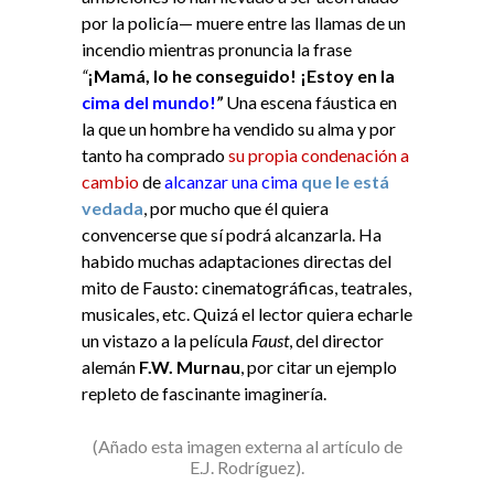
por la policía— muere entre las llamas de un
incendio mientras pronuncia la frase
“
¡Mamá, lo he conseguido! ¡Estoy en la
cima del mundo!
”
Una escena fáustica en
la que un hombre ha vendido su alma y por
tanto ha comprado
su propia condenación a
cambio
de
alcanzar una cima
que le está
vedada
, por mucho que él quiera
convencerse que sí podrá alcanzarla. Ha
habido muchas adaptaciones directas del
mito de Fausto: cinematográficas, teatrales,
musicales, etc. Quizá el lector quiera echarle
un vistazo a la película
Faust
, del director
alemán
F.W. Murnau
, por citar un ejemplo
repleto de fascinante imaginería.
(Añado esta imagen externa al artículo de
E.J. Rodríguez).