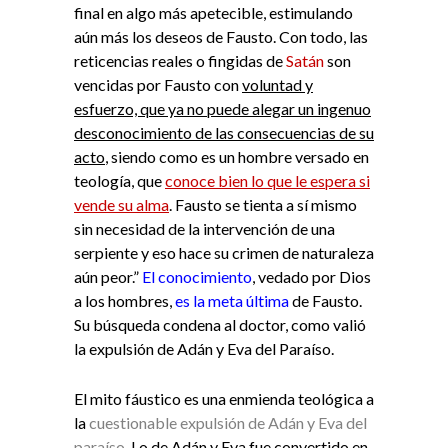
final en algo más apetecible, estimulando
aún más los deseos de Fausto. Con todo, las
reticencias reales o fingidas de
Satán
son
vencidas por Fausto con
voluntad y
esfuerzo, que ya no puede alegar un ingenuo
desconocimiento de las consecuencias de su
acto
, siendo como es un hombre versado en
teología, que
conoce bien lo que le espera si
vende su alma
. Fausto se tienta a sí mismo
sin necesidad de la intervención de una
serpiente y eso hace su crimen de naturaleza
aún peor.”
El conocimiento
, vedado por Dios
a los hombres,
es la meta última
de Fausto.
Su búsqueda condena al doctor, como valió
la expulsión de Adán y Eva del Paraíso.
El mito fáustico es una enmienda teológica a
la
cuestionable expulsión de Adán y Eva del
paraíso
. Lo de Adán y Eva fue convertido en