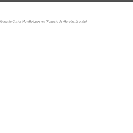
Gonzalo Carlos Novillo Lapeyra (Pozuelo de Alarcón. España).