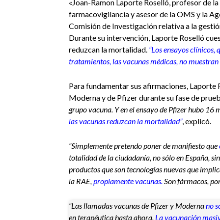
«Joan-Ramon Laporte Roselló, profesor de la
farmacovigilancia y asesor de la OMS y la Ag
Comisión de Investigación relativa a la gestió
Durante su intervención, Laporte Roselló cues
reduzcan la mortalidad.
“Los ensayos clínicos, 
tratamientos, las vacunas médicas, no muestran
Para fundamentar sus afirmaciones, Laporte R
Moderna y de Pfizer durante su fase de prueb
grupo vacuna. Y en el ensayo de Pfizer hubo 16 m
las vacunas reduzcan la mortalidad”
, explicó.
“Simplemente pretendo poner de manifiesto que
totalidad de la ciudadanía, no sólo en España, si
productos que son tecnologías nuevas que implica
la RAE,
propiamente vacunas.
Son fármacos, porq
“Las llamadas vacunas de Pfizer y Moderna
no s
en terapéutica hasta ahora.
La vacunación masiva