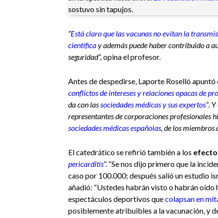
sostuvo sin tapujos.
“
Está claro que las vacunas no evitan la transmi
científica
y además puede haber contribuido a au
seguridad”,
opina el profesor.
Antes de despedirse, Laporte Roselló apuntó
conflictos de intereses y relaciones opacas de p
da con las
sociedades médicas y sus expertos
”
. 
representantes de corporaciones profesionales h
sociedades médicas españolas
, de los miembros d
El catedrático se refirió también a los
efecto
pericarditis
”. “Se nos dijo primero que la inci
caso por 100.000; después salió un estudio isr
añadió: “Ustedes habrán visto o habrán oído 
espectáculos deportivos que
colapsan en mit
posiblemente atribuibles a la vacunación, y de