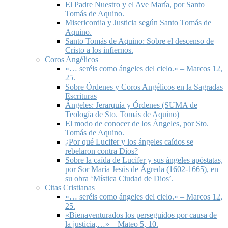
El Padre Nuestro y el Ave María, por Santo
Tomás de Aquino.
Misericordia y Justicia según Santo Tomás de
Aquino.
Santo Tomás de Aquino: Sobre el descenso de
Cristo a los infiernos.
Coros Angélicos
«… seréis como ángeles del cielo.» – Marcos 12,
25.
Sobre Órdenes y Coros Angélicos en la Sagradas
Escrituras
Ángeles: Jerarquía y Órdenes (SUMA de
Teología de Sto. Tomás de Aquino)
El modo de conocer de los Ángeles, por Sto.
Tomás de Aquino.
¿Por qué Lucifer y los ángeles caídos se
rebelaron contra Dios?
Sobre la caída de Lucifer y sus ángeles apóstatas,
por Sor María Jesús de Ágreda (1602-1665), en
su obra ‘Mística Ciudad de Dios’.
Citas Cristianas
«… seréis como ángeles del cielo.» – Marcos 12,
25.
«Bienaventurados los perseguidos por causa de
la justicia,…» – Mateo 5, 10.