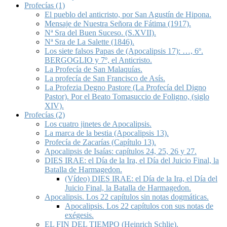
Profecías (1)
El pueblo del anticristo, por San Agustín de Hipona.
Mensaje de Nuestra Señora de Fátima (1917).
Nª Sra del Buen Suceso. (S.XVII).
Nª Sra de La Salette (1846).
Los siete falsos Papas de (Apocalipsis 17): …, 6º.
BERGOGLIO y 7º, el Anticristo.
La Profecía de San Malaquías.
La profecía de San Francisco de Asís.
La Profezia Degno Pastore (La Profecía del Digno
Pastor). Por el Beato Tomasuccio de Foligno, (siglo
XIV).
Profecías (2)
Los cuatro jinetes de Apocalipsis.
La marca de la bestia (Apocalipsis 13).
Profecía de Zacarías (Capítulo 13).
Apocalipsis de Isaías: capítulos 24, 25, 26 y 27.
DIES IRAE: el Día de la Ira, el Día del Juicio Final, la
Batalla de Harmagedon.
(Vídeo) DIES IRAE: el Día de la Ira, el Día del
Juicio Final, la Batalla de Harmagedon.
Apocalipsis. Los 22 capítulos sin notas dogmáticas.
Apocalipsis. Los 22 capítulos con sus notas de
exégesis.
EL FIN DEL TIEMPO (Heinrich Schlie).