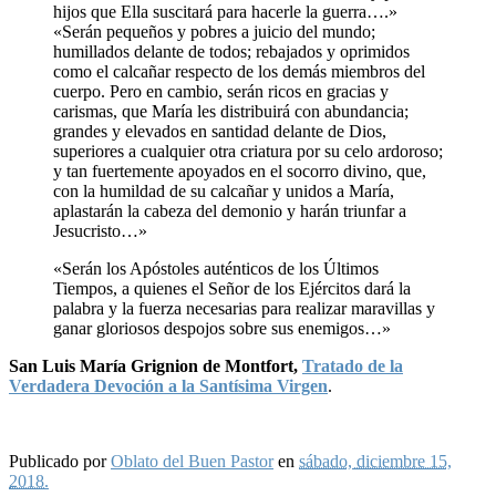
hijos que Ella suscitará para hacerle la guerra….»
«Serán pequeños y pobres a juicio del mundo;
humillados delante de todos; rebajados y oprimidos
como el calcañar respecto de los demás miembros del
cuerpo. Pero en cambio, serán ricos en gracias y
carismas, que María les distribuirá con abundancia;
grandes y elevados en santidad delante de Dios,
superiores a cualquier otra criatura por su celo ardoroso;
y tan fuertemente apoyados en el socorro divino, que,
con la humildad de su calcañar y unidos a María,
aplastarán la cabeza del demonio y harán triunfar a
Jesucristo…»
«Serán los Apóstoles auténticos de los Últimos
Tiempos, a quienes el Señor de los Ejércitos dará la
palabra y la fuerza necesarias para realizar maravillas y
ganar gloriosos despojos sobre sus enemigos…»
San Luis María Grignion de Montfort
,
Tratado de la
Verdadera Devoción a la Santísima Virgen
.
Publicado por
Oblato del Buen Pastor
en
sábado, diciembre 15,
2018.