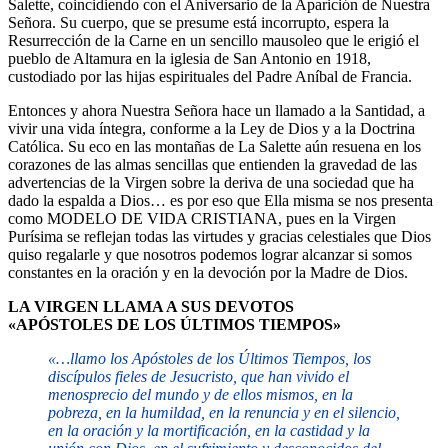
Salette, coincidiendo con el Aniversario de la Aparición de Nuestra
Señora. Su cuerpo, que se presume está incorrupto, espera la
Resurrección de la Carne en un sencillo mausoleo que le erigió el
pueblo de Altamura en la iglesia de San Antonio en 1918,
custodiado por las hijas espirituales del Padre Aníbal de Francia.
Entonces y ahora Nuestra Señora hace un llamado a la Santidad, a
vivir una vida íntegra, conforme a la Ley de Dios y a la Doctrina
Católica. Su eco en las montañas de La Salette aún resuena en los
corazones de las almas sencillas que entienden la gravedad de las
advertencias de la Virgen sobre la deriva de una sociedad que ha
dado la espalda a Dios… es por eso que Ella misma se nos presenta
como MODELO DE VIDA CRISTIANA, pues en la Virgen
Purísima se reflejan todas las virtudes y gracias celestiales que Dios
quiso regalarle y que nosotros podemos lograr alcanzar si somos
constantes en la oración y en la devoción por la Madre de Dios.
LA VIRGEN LLAMA A SUS DEVOTOS
«APÓSTOLES DE LOS ÚLTIMOS TIEMPOS»
«…llamo los Apóstoles de los Últimos Tiempos, los
discípulos fieles de Jesucristo, que han vivido el
menosprecio del mundo y de ellos mismos, en la
pobreza, en la humildad, en la renuncia y en el silencio,
en la oración y la mortificación, en la castidad y la