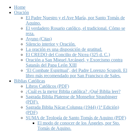
Home
Oración
El Padre Nuestro y el Ave María, por Santo Tomás de
Aquino.
El verdadero Rosario católico, el tradicional. Cómo se
reza.
Ayuno (Citas)
Silencio interior y Oración.
La oración es una disposición de gratitud.
El CREDO del Concilio de Nicea (325 d. C.)
Oración a San Miguel Arcángel, y Exorcismo contra
Satanás del Papa León XIII
‘El Combate Espiritual’, del Padre Lorenzo Scupoli. El
libro más recomendado por San Francisco de Sales.
Biblias Católicas
Libros Católicos (PDF)
¿Cuál es la mejor Biblia católica? ¿Qué Biblia leer?
Sagrada Biblia Platense de Monseñor Straubinger
(PDF).
Sagrada Biblia Nácar-Colunga (1944) (1ª Edición)
(PDF)
SUMA de Teología de Santo Tomás de Aquino (PDF)
El modo de conocer de los Ángeles, por Sto.
Tomás de Aquino.