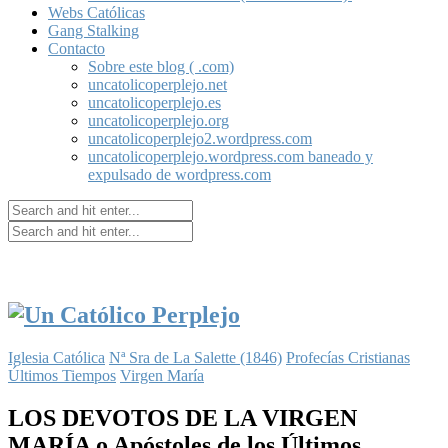
Webs Católicas
Gang Stalking
Contacto
Sobre este blog ( .com)
uncatolicoperplejo.net
uncatolicoperplejo.es
uncatolicoperplejo.org
uncatolicoperplejo2.wordpress.com
uncatolicoperplejo.wordpress.com baneado y
expulsado de wordpress.com
Iglesia Católica
Nª Sra de La Salette (1846)
Profecías Cristianas
Últimos Tiempos
Virgen María
LOS DEVOTOS DE LA VIRGEN
MARÍA o Apóstoles de los Últimos