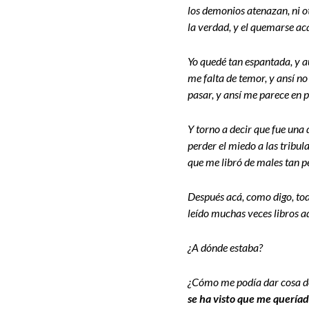
los demonios atenazan, ni o
la verdad, y el quemarse ac
Yo quedé tan espantada, y aú
me falta de temor, y ansí n
pasar, y ansí me parece en 
Y torno a decir que fue un
perder el miedo a las tribu
que me libró de males tan pe
Después acá, como digo, to
leído muchas veces libros ad
¿A dónde estaba?
¿Cómo me podía dar cosa de
se ha visto que me quería