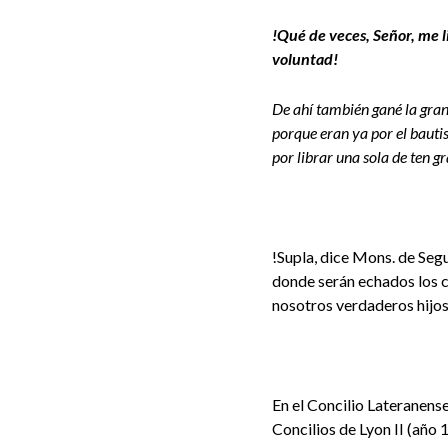
!Qué de veces, Señor, me l
voluntad!
De ahí también gané la gra
porque eran ya por el bauti
por librar una sola de ten
!Supla, dice Mons. de Segur
donde serán echados los c
nosotros verdaderos hijos 
En el Concilio Lateranense
Concilios de Lyon II (año