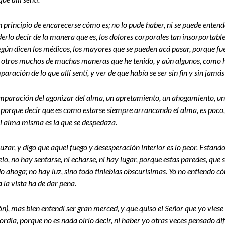
principio de encarecerse cómo es; no lo pude haber, ni se puede entende
rlo decir de la manera que es, los dolores corporales tan insorportabl
según dicen los médicos, los mayores que se pueden acá pasar, porque f
in otros muchos de muchas maneras que he tenido, y aún algunos, como h
ración de lo que allí sentí, y ver de que había se ser sin fin y sin jamás
omparación del agonizar del alma, un apretamiento, un ahogamiento, una
 porque decir que es como estarse siempre arrancando el alma, es poco,
el alma misma es la que se despedaza.
r, y digo que aquel fuego y desesperación interior es lo peor. Estando 
lo, no hay sentarse, ni echarse, ni hay lugar, porque estas paredes, que s
o ahoga; no hay luz, sino todo tinieblas obscurísimas. Yo no entiendo c
a la vista ha de dar pena.
ión), mas bien entendí ser gran merced, y que quiso el Señor que yo viese
rdia, porque no es nada oírlo decir, ni haber yo otras veces pensado di