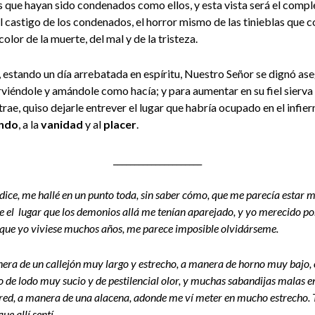
los que hayan sido condenados como ellos, y esta vista será el comp
l castigo de los condenados, el horror mismo de las tinieblas que
 color de la muerte, del mal y de la tristeza.
, estando un día arrebatada en espíritu, Nuestro Señor se dignó ase
rviéndole y amándole como hacía; y para aumentar en su fiel sierva
 trae, quiso dejarle entrever el lugar que habría ocupado en el infie
ndo
, a la
vanidad
y al
placer
.
_____________________
dice, me hallé en un punto toda, sin saber cómo, que me parecía estar me
se el lugar que los demonios allá me tenían aparejado, y yo merecido po
que yo viviese muchos años, me parece imposible olvidárseme.
ra de un callejón muy largo y estrecho, a manera de horno muy bajo, o
de lodo muy sucio y de pestilencial olor, y muchas sabandijas malas en
ed, a manera de una alacena, adonde me ví meter en mucho estrecho. To
ue allí sentí.