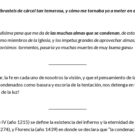
ibrasteis de cárcel tan temerosa, y cómo me tornaba yo a meter en e
ndísima pena que me da de
las muchas almas que se condenan
, de est
smo miembros de la Iglesia, y los ímpetus grandes de aprovechar almas
 gravísimos tormentos, pasaría yo muchas muertes de muy buena gana.»
_____________________
, la fe en cada uno de nosotros la visión, y que el pensamiento de la
ondenados como basura y escoria de la tentación, nos detenga en 
de la luz!
_____________________
 IV (año 1215) se define la existencia del infierno y la eternidad de
 1274), y Florencia (año 1439) en donde se declara que “la condena