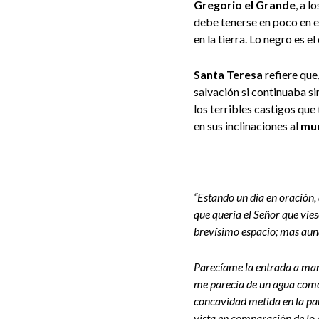
Gregorio el Grande
, a 
debe tenerse en poco en e
en la tierra. Lo negro es el
Santa Teresa
refiere que
salvación si continuaba si
los terribles castigos que
en sus inclinaciones al
mu
“Estando un día en oración, 
que quería el Señor que vie
brevísimo espacio; mas aun
Parecíame la entrada a mane
me parecía de un agua como 
concavidad metida en la par
vista en comparación de lo q