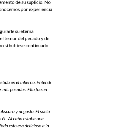
lemento de su suplicio. No
 conocemos por experiencia
gurarle su eterna
 el temor del pecado y de
rno si hubiese continuado
tida en el infierno. Entendí
r mis pecados. Ello fue en
bscuro y angosto. El suelo
 él. Al cabo estaba una
do esto era delicioso a la