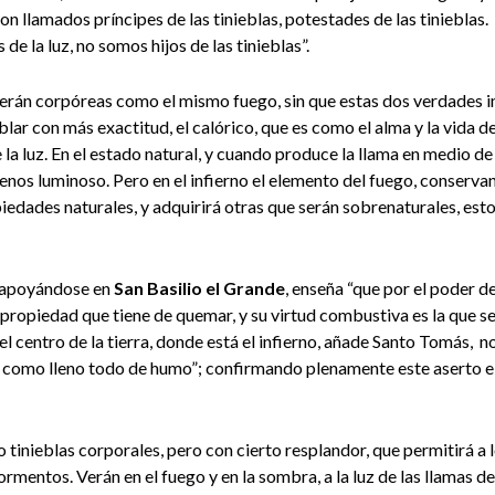
n llamados príncipes de las tinieblas, potestades de las tinieblas.
s de la luz, no somos hijos de las tinieblas”.
o serán corpóreas como el mismo fuego, sin que estas dos verdades 
ablar con más exactitud, el calórico, que es como el alma y la vida d
la luz. En el estado natural, y cuando produce la llama en medio de l
nos luminoso. Pero en el infierno el elemento del fuego, conservan
edades naturales, y adquirirá otras que serán sobrenaturales, esto 
 apoyándose en
San Basilio el Grande
, enseña “que por el poder de
 propiedad que tiene de quemar, y su virtud combustiva es la que se
l centro de la tierra, donde está el infierno, añade Santo Tomás, n
como lleno todo de humo”; confirmando plenamente este aserto el
no tinieblas corporales, pero con cierto resplandor, que permitirá a
rmentos. Verán en el fuego y en la sombra, a la luz de las llamas del