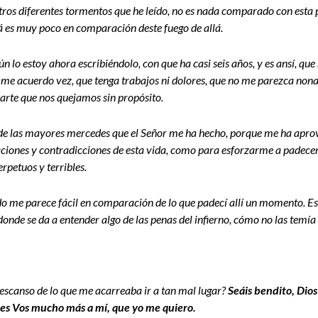
tros diferentes tormentos que he leído, no es nada comparado con esta 
á es muy poco en comparación deste fuego de allá.
n lo estoy ahora escribiéndolo, con que ha casi seis años, y es ansí, que
o me acuerdo vez, que tenga trabajos ni dolores, que no me parezca non
parte que nos quejamos sin propósito.
a de las mayores mercedes que el Señor me ha hecho, porque me ha apr
laciones y contradicciones de esta vida, como para esforzarme a padecerl
rpetuos y terribles.
do me parece fácil en comparación de lo que padecí allí un momento.
onde se da a entender algo de las penas del infierno, cómo no las temía n
scanso de lo que me acarreaba ir a tan mal lugar?
Seáis bendito, Dios
des Vos mucho más a mí, que yo me quiero.