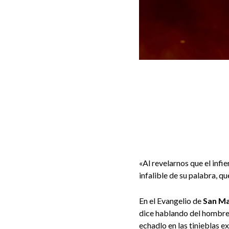
«
Al revelarnos que el infi
infalible de su palabra, que
En el Evangelio de
San M
dice hablando del hombre q
echadlo en las tinieblas ex