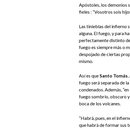
Apóstoles, los demonios so
fieles : “Vosotros sois hijo
Las tinieblas del infiern
alguna. El fuego, y para h
perfectamente distinto de 
fuego es siempre más o me
despojado de ciertas propi
mismo.
Así es que
Santo Tomás
,
fuego será separada de la
condenados. Además, “en e
fuego sombrío, obscuro y 
boca de los volcanes.
“Habrá, pues, en el infier
que habrá de formar sus to