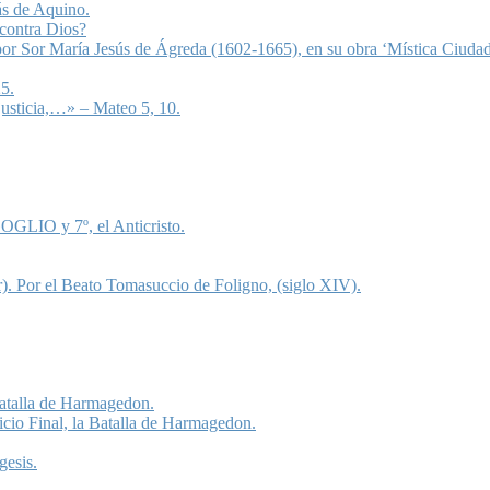
ás de Aquino.
 contra Dios?
 por Sor María Jesús de Ágreda (1602-1665), en su obra ‘Mística Ciudad
5.
justicia,…» – Mateo 5, 10.
OGLIO y 7º, el Anticristo.
). Por el Beato Tomasuccio de Foligno, (siglo XIV).
 Batalla de Harmagedon.
icio Final, la Batalla de Harmagedon.
gesis.