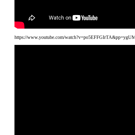
https://www.youtube.com/watch?v=po5EFFGIrTA&pp=ygU