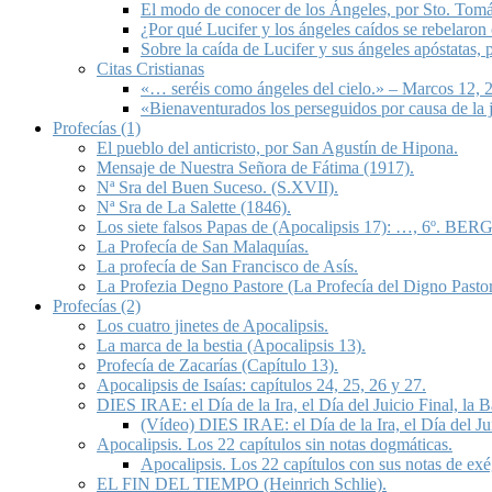
El modo de conocer de los Ángeles, por Sto. Tom
¿Por qué Lucifer y los ángeles caídos se rebelaron
Sobre la caída de Lucifer y sus ángeles apóstatas,
Citas Cristianas
«… seréis como ángeles del cielo.» – Marcos 12, 2
«Bienaventurados los perseguidos por causa de la 
Profecías (1)
El pueblo del anticristo, por San Agustín de Hipona.
Mensaje de Nuestra Señora de Fátima (1917).
Nª Sra del Buen Suceso. (S.XVII).
Nª Sra de La Salette (1846).
Los siete falsos Papas de (Apocalipsis 17): …, 6º. BERG
La Profecía de San Malaquías.
La profecía de San Francisco de Asís.
La Profezia Degno Pastore (La Profecía del Digno Pastor
Profecías (2)
Los cuatro jinetes de Apocalipsis.
La marca de la bestia (Apocalipsis 13).
Profecía de Zacarías (Capítulo 13).
Apocalipsis de Isaías: capítulos 24, 25, 26 y 27.
DIES IRAE: el Día de la Ira, el Día del Juicio Final, la
(Vídeo) DIES IRAE: el Día de la Ira, el Día del Ju
Apocalipsis. Los 22 capítulos sin notas dogmáticas.
Apocalipsis. Los 22 capítulos con sus notas de exé
EL FIN DEL TIEMPO (Heinrich Schlie).