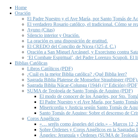
Home
Oración
El Padre Nuestro y el Ave María, por Santo Tomás de A
El verdadero Rosario católico, el tradicional. Cómo se re
Ayuno (Citas)
Silencio interior y Oración.
La oración es una disposición de gratitud.
El CREDO del Concilio de Nicea (325 d. C.)
Oración a San Miguel Arcángel, y Exorcismo contra Sat
‘El Combate Espiritual’, del Padre Lorenzo Scupoli. El 
Biblias Católicas
Libros Católicos (PDF)
¿Cuál es la mejor Biblia católica? ¿Qué Biblia leer?
Sagrada Biblia Platense de Monseñor Straubinger (PDF)
Sagrada Biblia Nácar-Colunga (1944) (1ª Edición) (PDF
SUMA de Teología de Santo Tomás de Aquino (PDF)
El modo de conocer de los Ángeles, por Sto. Tom
El Padre Nuestro y el Ave María, por Santo Tomá
Misericordia y Justicia según Santo Tomás de Aqu
Santo Tomás de Aquino: Sobre el descenso de Crist
Coros Angélicos
«… seréis como ángeles del cielo.» – Marcos 12, 2
Sobre Órdenes y Coros Angélicos en la Sagradas E
Ángeles: Jerarquía y Órdenes (SUMA de Teología