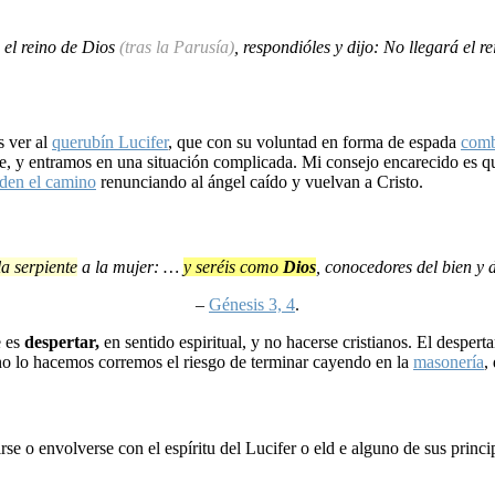
 el reino de Dios
(tras la Parusía)
, respondióles y dijo: No llegará el 
s ver al
querubín
Lucifer
, que con su voluntad en forma de espada
comb
nte, y entramos en una situación complicada. Mi consejo encarecido es qu
den el camino
renunciando al ángel caído y vuelvan a Cristo.
la serpiente
a la mujer: …
y seréis como
Dios
, conocedores del bien y 
–
Génesis 3, 4
.
 es
despertar,
en sentido espiritual, y no hacerse cristianos. El despe
i no lo hacemos corremos el riesgo de terminar cayendo en la
masonería
,
irse o envolverse con el espíritu del Lucifer o eld e alguno de sus princi