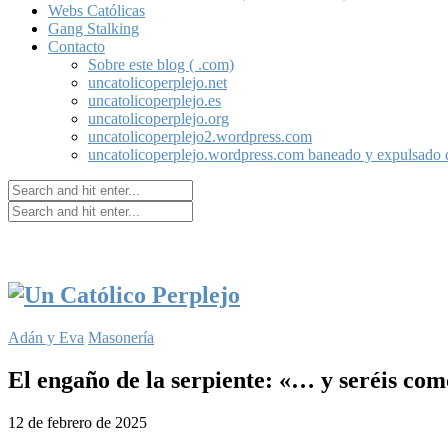
Webs Católicas
Gang Stalking
Contacto
Sobre este blog ( .com)
uncatolicoperplejo.net
uncatolicoperplejo.es
uncatolicoperplejo.org
uncatolicoperplejo2.wordpress.com
uncatolicoperplejo.wordpress.com baneado y expulsado
Adán y Eva
Masonería
El engaño de la serpiente: «… y seréis com
12 de febrero de 2025