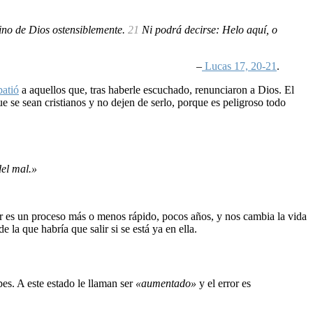
reino de Dios ostensiblemente.
21
Ni podrá decirse: Helo aquí, o
–
Lucas 17, 20-21
.
atió
a aquellos que, tras haberle escuchado, renunciaron a Dios. El
e se sean cristianos y no dejen de serlo, porque es peligroso todo
del mal.»
rtar es un proceso más o menos rápido, pocos años, y nos cambia la vida
 de la que habría que salir si se está ya en ella.
pes. A este estado le llaman ser
«aumentado»
y el error es