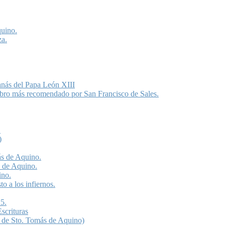
quino.
za.
anás del Papa León XIII
libro más recomendado por San Francisco de Sales.
.
)
ás de Aquino.
s de Aquino.
ino.
o a los infiernos.
5.
scrituras
 de Sto. Tomás de Aquino)