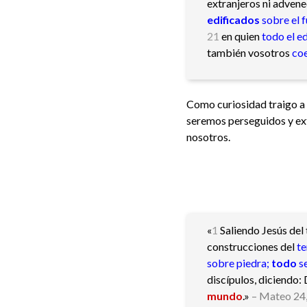
extranjeros ni advene
edificados
sobre el 
21
en quien
todo el ed
también vosotros
co
Como curiosidad traigo a 
seremos perseguidos y ext
nosotros.
«
1
Saliendo Jesús del
construcciones del
t
sobre piedra;
todo
s
discípulos, diciendo: 
mundo
.»
– Mateo 24,