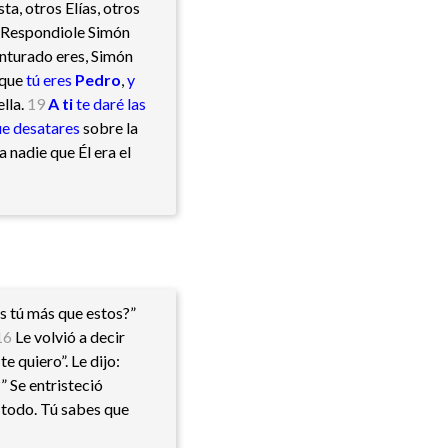
a, otros Elías, otros
Respondiole Simón
enturado eres, Simón
 que
tú eres
Pedro
,
y
ella.
19
A ti
te daré las
ue desatares
sobre la
 nadie que Él era el
s tú más que estos?”
16
Le volvió a decir
e quiero”. Le dijo:
” Se entristeció
s todo. Tú sabes que