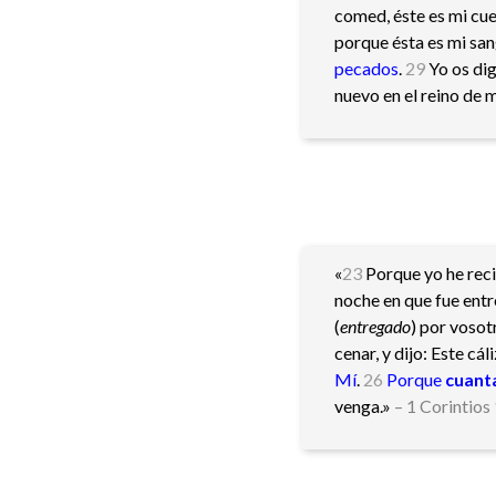
comed, éste es mi cu
porque ésta es mi sa
pecados
.
29
Yo os dig
nuevo en el reino de 
«
23
Porque yo he reci
noche en que fue ent
(
entregado
) por vosot
cenar, y dijo: Este cá
Mí
.
26
Porque
cuant
venga.»
– 1 Corintios