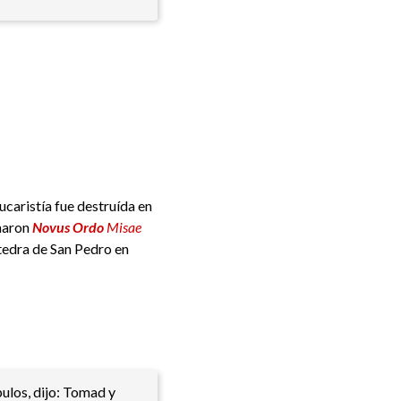
ucaristía fue destruída en
amaron
Novus Ordo
Misae
átedra de San Pedro en
pulos, dijo: Tomad y