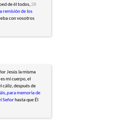
bed de él todos,
28
a remisión de los
 beba con vosotros
ñor Jesús la misma
 es mi cuerpo, el
el cáliz, después de
áis
,
para memoria de
l Señor
hasta que Él