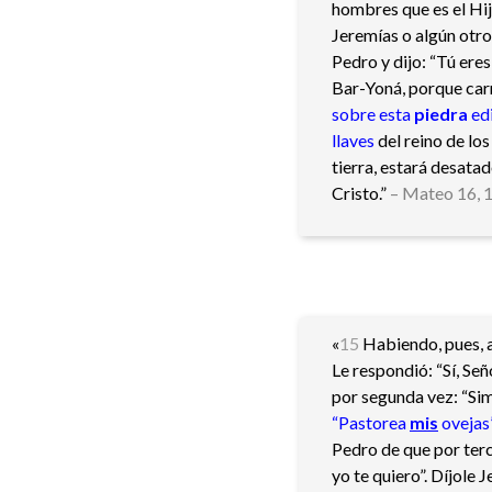
hombres que es el Hi
Jeremías o algún otro
Pedro y dijo: “Tú eres 
Bar-Yoná, porque carne
sobre esta
piedra
edi
llaves
del reino de los
tierra, estará desatad
Cristo.”
– Mateo 16, 
«
15
Habiendo, pues, a
Le respondió: “Sí, Seño
por segunda vez: “Simó
“Pastorea
mis
ovejas
Pedro de que por terce
yo te quiero”. Díjole 