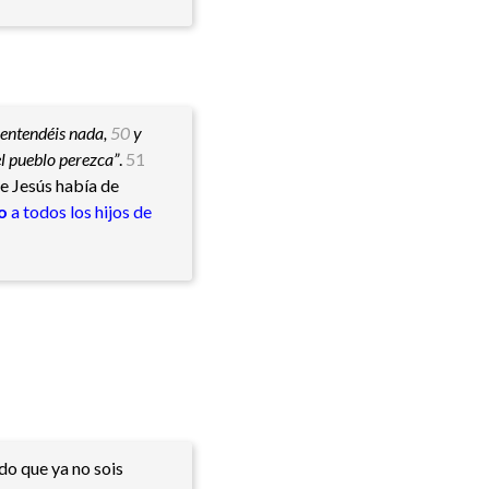
 entendéis nada,
50
y
el pueblo perezca”
.
51
ue Jesús había de
o
a todos los hijos de
o que ya no sois