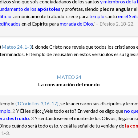
dizos sino que sois conciudadanos de los santos
y miembros de la 
fundamento de los
apóstoles
y profetas, siendo
piedra angular
e
ificio
, armónicamente trabado, crece para
templo
santo
en
el Señ
edificados
en el Espíritu para
morada de Dios
.”
– Efesios 2, 18-22.
(
Mateo 24, 1-3
), donde Cristo nos revela que todos los cristianos
erminados. El templo de Jesusalén en estos versículos es su Igles
MATEO 24
La consumación del mundo
 templo
(1Corintios 3,16-17)
, se le acercaron sus discípulos y le m
emplo
.
2
Y Él les dijo: ¿Veis todo esto? En verdad os digo que
no
que
erá
destruido
.
3
Y sentándose en el monte de los Olivos, llegáronse
Dinos cuándo será todo esto, y cuál la señal de tu venida y de
la co
 1-3.