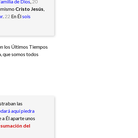
familia de Dios
,
20
l mismo
Cristo Jesús
,
or
.
22
En Él
sois
 en los Últimos Tiempos
ia, que somos todos
ostraban las
dará aquí piedra
 a Él aparte unos
nsumación del