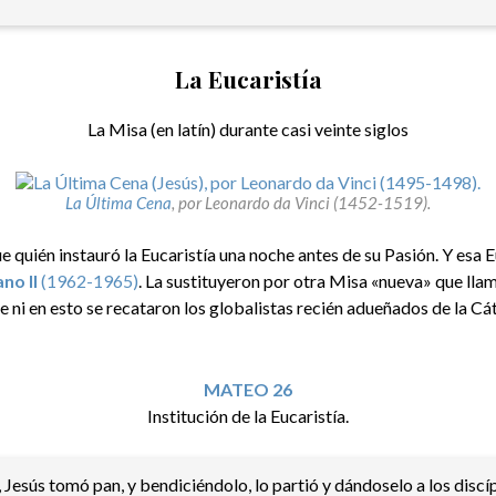
La Eucaristía
La Misa (en latín) durante casi veinte siglos
La Última Cena
, por Leonardo da Vinci (1452-1519).
e quién instauró la Eucaristía una noche antes de su Pasión. Y esa E
ano II
(1962-1965)
. La sustituyeron por otra Misa «nueva» que ll
ue ni en esto se recataron los globalistas recién adueñados de la C
MATEO 26
Institución de la Eucaristía.​
Jesús tomó pan, y bendiciéndolo, lo partió y dándoselo a los discí