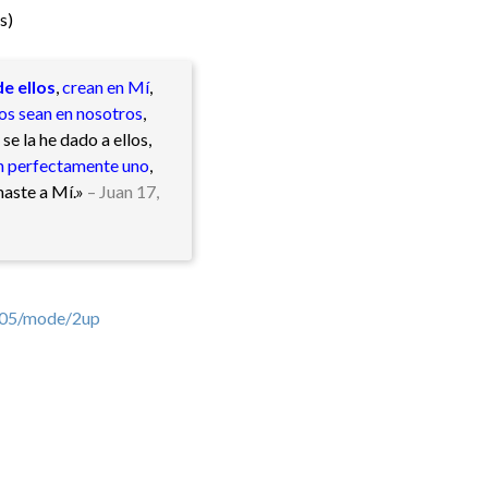
s)
e ellos
,
crean en Mí
,
los sean en nosotros
,
se la he dado a ellos,
n perfectamente uno
,
maste a Mí.»
– Juan 17,