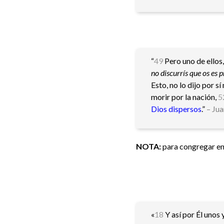
“
49
Pero uno de ellos,
no discurrís que os es 
Esto, no lo dijo por 
morir por la nación,
5
Dios dispersos
.”
– Jua
NOTA:
para congregar en 
«
18
Y así por Él unos 