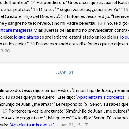
jo del hombre?”
14
Respondieron: “Unos dicen que es Juan el Bautist
 de los profetas”
15
Díjoles: “Y según vosotros, ¿quién soy Yo?”
16
el Cristo, el Hijo del Dios vivo”.
17
Entonces Jesús le dijo: “Bienav
 y sangre no te lo reveló, sino mi Padre celestial.
18
Y Yo, te digo
ficaré
mi Iglesia
, y las puertas del abismo no prevalecerán contra 
 cielos:
lo que atares
sobre la tierra, estará atado en los cielos,
lo q
o en los cielos”.
20
Entonces mandó a sus discípulos que no dijesen a
13-20.
JUAN 21
lmorzado, Jesús dijo a Simón Pedro: “Simón, hijo de Juan, ¿me ama
r, Tú sabes que yo te quiero”. Él le dijo:
“Apacienta
mis
corderos”
.
n, hijo de Juan, ¿me amas?” Le respondió: “Sí, Señor, Tú sabes que t
”
.
17
Por tercera vez le preguntó: “Simón, hijo de Juan, ¿me quieres?
ra vez le preguntase: “¿Me quieres?”, y le dijo: “Señor, Tú lo sabe
Jesús:
“Apacienta
mis
ovejas”
.
– Juan 21, 15-17.