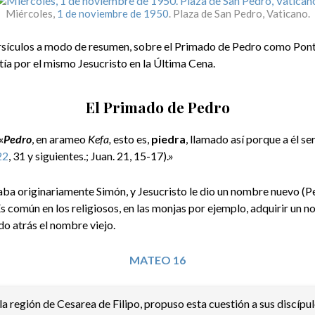
Miércoles,
1 de noviembre de 1950
. Plaza de San Pedro, Vaticano.
rsículos a modo de resumen, sobre el Primado de Pedro como Pontíf
stía por el mismo Jesucristo en la Última Cena.
El Primado de Pedro
«
Pedro
, en arameo
Kefa,
esto es,
piedra
, llamado así porque a él s
22
, 31 y siguientes.; Juan. 21, 15-17).»
ba originariamente Simón, y Jesucristo le dio un nombre nuevo (Ped
s común en los religiosos, en las monjas por ejemplo, adquirir un 
do atrás el nombre viejo.
MATEO 16
la región de Cesarea de Filipo, propuso esta cuestión a sus discípul