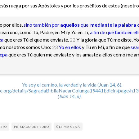
esús ruega por sus Apóstoles
y por los prosélitos de estos
(nosotro
 por ellos,
sino también por
aquellos
que
,
mediante la palabra d
 sean uno, como Tú, Padre, en Mí y Yo en Ti,
a fin de que también el
ea
que eres Tú el que me enviaste.
22
Y la gloria que Tú me diste, Yo 
o nosotros somos Uno:
23
Yo en ellos
y Tú en Mí, a fin de que
sea
sepa
que eres Tú quien me enviaste y los amaste a ellos como me a
(Juan 14, 6)
.
ISTO
PRIMADO DE PEDRO
ÚLTIMA CENA