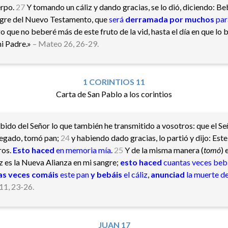
erpo.
27
Y tomando un cáliz y dando gracias, se lo dió, diciendo: Be
ngre del Nuevo Testamento, que
será
derramada por muchos
par
o que no beberé más de este fruto de la vid, hasta el día en que lo
mi Padre.»
– Mateo 26, 26-29.
1 CORINTIOS 11
Carta de San Pablo a los corintios​
bido del Señor lo que también he transmitido a vosotros: que el Se
regado, tomó pan;
24
y habiendo dado gracias, lo partió y dijo: Este
ros.
Esto haced
en memoria mía
.
25
Y de la misma manera (
tomó
) 
liz es la Nueva Alianza en mi sangre;
esto haced
cuantas veces beb
as veces comáis
este pan
y bebáis
el cáliz
,
anunciad
la muerte de
 11, 23-26.
JUAN 17