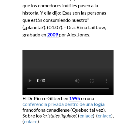
que los comedores inútiles pasen a la
historia. Y ella dijo: Esas son las personas
que están consumiendo nuestro"
(¿planeta?). (04:07). - Dra. Rima LaiIbow,
grabado en
2009
por Alex Jones.
El Dr Pierre Gilbert en
1995
en una
conferencia privada dentro de una
logia
francófona canadiense (Quebec tal vez).
Sobre los
'cristales líquidos'.
(
enlace
), (
enlace
),
(
enlace
).