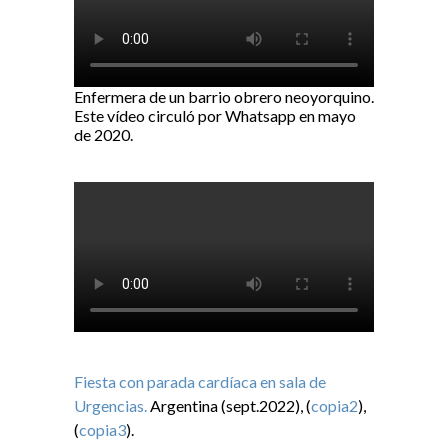
Enfermera de un barrio obrero neoyorquino.
Este vídeo circuló por Whatsapp en mayo
de 2020.
Fiesta con parada cardíaca en sala de
Urgencias.
Argentina (sept.2022), (
copia2
),
(
copia3
).