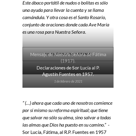
Este ábaco portátil de nudos o bolitas es sólo
una ayuda para llevar la cuenta y se llama
camándula. Y otra cosa es el Santo Rosario,
conjunto de oraciones donde cada Ave María
es una rosa para Nuestra Señora
.
Mensaje de Nuestra Señora de Fátima
Nª SEÑORA DE FÁTIMA
(1917).
Declaraciones de Sor Lucía al P.
2 de febrero de 2021
Agustín Fuentes en 1957.
1 de febrero de 2021
” (…) ahora que cada uno de nosotros comience
por sí mismo su reforma espiritual; que tiene
que salvar no sólo su alma, sino salvar a todas
las almas que Dios ha puesto en su camino.”
-
Sor Lucía, Fátima, al R.P. Fuentes en 1957