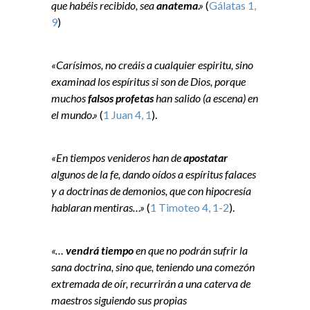
que habéis recibido, sea
anatema
.»
(
Gálatas 1,
9
)
«Carísimos, no creáis a cualquier espiritu, sino
examinad los espíritus si son de Dios, porque
muchos
falsos profetas
han salido (a escena) en
el mundo.»
(
1 Juan 4, 1
).
«En tiempos venideros han de
apostatar
algunos de la fe, dando oídos a espíritus falaces
y a doctrinas de demonios, que con hipocresía
hablaran mentiras…»
(
1 Timoteo 4, 1-2
).
«…
vendrá tiempo
en que no podrán sufrir la
sana doctrina, sino que, teniendo una comezón
extremada de oír, recurrirán a una caterva de
maestros siguiendo sus propias