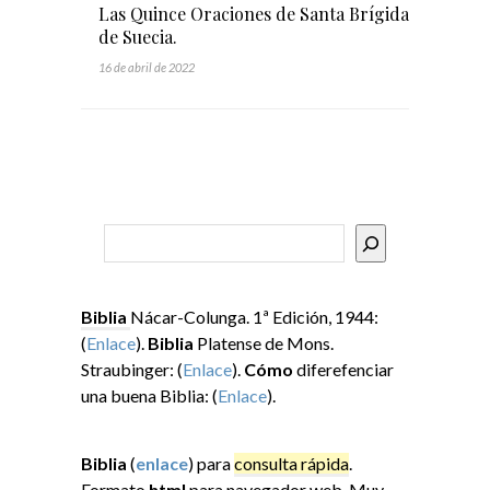
Las Quince Oraciones de Santa Brígida
de Suecia.
16 de abril de 2022
Buscar
Biblia
Nácar-Colunga. 1ª Edición, 1944:
(
Enlace
).
Biblia
Platense de Mons.
Straubinger: (
Enlace
).
Cómo
diferefenciar
una buena Biblia: (
Enlace
).
Biblia
(
enlace
) para
consulta rápida
.
Formato
html
para navegador web. Muy