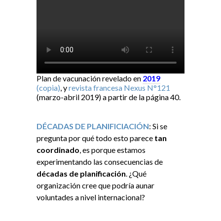
Plan de vacunación revelado en
2019
(copia)
, y
revista francesa Nexus N°121
(marzo-abril 2019) a partir de la página 40.
DÉCADAS DE PLANIFICIACIÓN
: Si se
pregunta por qué todo esto parece
tan
coordinado
, es porque estamos
experimentando las consecuencias de
décadas de planificación
. ¿Qué
organización cree que podría aunar
voluntades a nivel internacional?