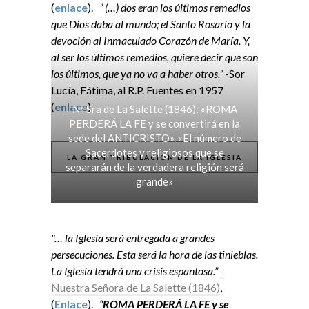
(
enlace
).
” (…) dos eran los últimos remedios
que Dios daba al mundo; el Santo Rosario y la
devoción al Inmaculado Corazón de María. Y,
al ser los últimos remedios, quiere decir que son
los últimos, que ya no va a haber otros.”
-Sor
Lucía, Fátima, al R.P. Fuentes en 1957
(
enlace
).
Nª Sra de La Salette (1846): «ROMA
PERDERÁ LA FE y se convertirá en la
sede del ANTICRISTO». «El número de
Sacerdotes y religiosos que se
LA GRAN TRIBULACIÓN DE LA IGLESIA
separarán de la verdadera religión será
grande»
"… la Iglesia será entregada a grandes
persecuciones. Esta será la hora de las tinieblas.
La Iglesia tendrá una crisis espantosa.”
-
Nuestra Señora de La Salette (1846)
,
(
Enlace
).
“
ROMA PERDERÁ LA FE y se