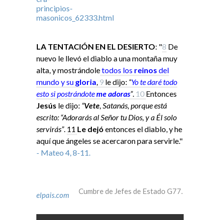
LA TENTACIÓN EN EL DESIERTO
: "
8
De
nuevo le llevó el diablo a una montaña muy
alta, y mostrándole
todos los
reinos
del
mundo y su
gloria
,
9
le dijo:
“
Yo
te daré todo
esto si
postrándote
me adoras
”
.
10
Entonces
Jesús
le dijo:
“
Vete
, Satanás, porque está
escrito: “Adorarás al Señor tu Dios, y a Él solo
servirás”
.
11
Le dejó
entonces el diablo, y he
aquí que ángeles se acercaron para servirle."
- Mateo 4, 8-11.
Cumbre de Jefes de Estado G77.
elpais.com