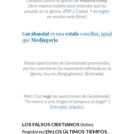
Complot contra la Iglesia, de
Maurice Pinay
.
Obra imprescindible para entender qué ha
pasado en la Iglesia. (
PDF
y
Copia
). Y
en inglés
en versión web (html).
Garabandal
es una
estafa
conciliar, igual
que
Medjugorje
.
Falsas apariciones de Garabandal promovidas
por los conciliares (la masonería infiltrada en la
Iglesia, hoy los Bergoglianos).
(
Entrada
).
Mari Cruz
negó
las apariciones de Garabandal:
“Yo nunca vi a la Virgen ni tampoco al ángel”
. (
Entrada
), (
elpais
).
LOS FALSOS CRISTIANOS
(lobos
fingidores)
EN LOS ÚLTIMOS TIEMPOS.