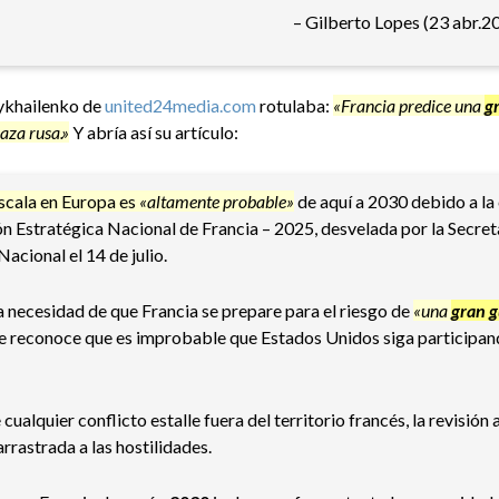
– Gilberto Lopes (23 abr.20
Mykhailenko de
united24media.com
rotulaba:
«Francia predice una
g
aza rusa.»
Y abría así su artículo:
scala en Europa es
«altamente probable»
de aquí a 2030 debido a la
ión Estratégica Nacional de Francia – 2025, desvelada por la Secret
acional el 14 de julio.
a necesidad de que Francia se prepare para el riesgo de
«una
gran 
ue reconoce que es improbable que Estados Unidos siga participan
ualquier conflicto estalle fuera del territorio francés, la revisión
rrastrada a las hostilidades.