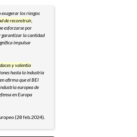
n exagerar los riesgos
d de reconstruir
,
e esforzarse por
 garantizar la cantidad
ignifica impulsar
udaces
y valentía
ciones hasta la industria
ien afirma que el BEI
 industria europea de
defensa en Europa
uropeo (28 feb.2024).