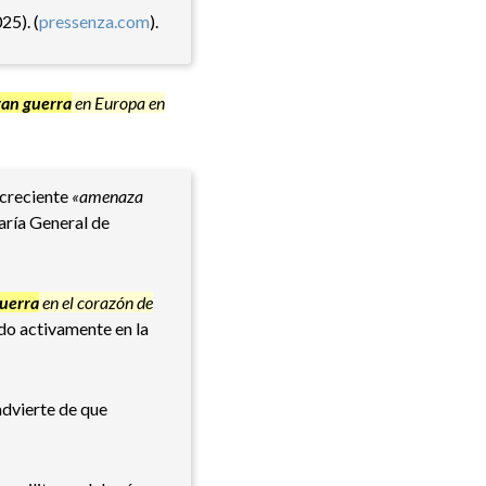
25). (
pressenza.com
).
ran guerra
en Europa en
 creciente
«amenaza
aría General de
guerra
en el corazón de
do activamente en la
 advierte de que