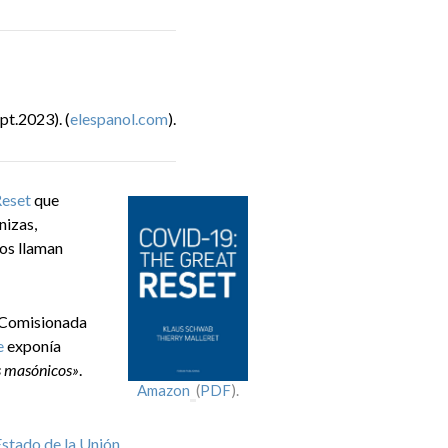
pt.2023). (
elespanol.com
).
Reset
que
nizas,
mos llaman
a Comisionada
e
exponía
s masónicos»
.
Amazon
_
(
PDF
).
Estado de la Unión