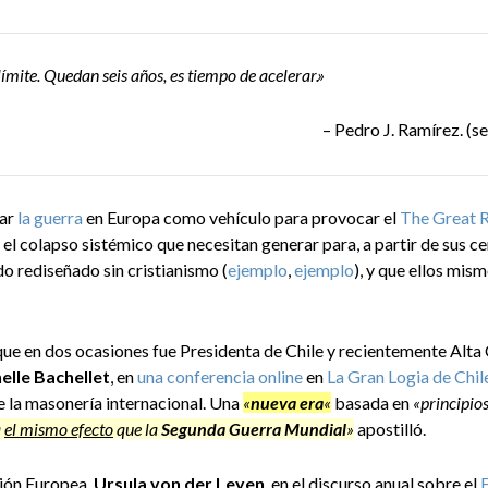
límite. Quedan seis años, es tiempo de acelerar.»
– Pedro J. Ramírez. (se
zar
la guerra
en Europa como vehículo para provocar el
The Great 
, el colapso sistémico que necesitan generar para, a partir de sus ce
o rediseñado sin cristianismo (
ejemplo
,
ejemplo
), y que ellos mis
que en dos ocasiones fue Presidenta de Chile y recientemente Alt
elle Bachellet
, en
una conferencia online
en
La Gran Logia de Chil
 la masonería internacional. Una
«
nueva era
«
basada en
«principio
a
el mismo efecto
que la
Segunda Guerra Mundial
»
apostilló.
sión Europea,
Ursula von der Leyen
, en el discurso anual sobre el