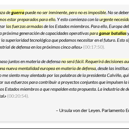
aza de
guerra
puede no ser inminente, pero no es imposible
. No se debe
mos estar
preparados para ello
. Y esto comienza con la
urgente necesida
izar
las fuerzas armadas
de los Estados miembros. Para ello, Europa deb
 la próxima generación de capacidades operativas
para
ganar batallas
y
y la superioridad tecnológica que podamos necesitar en el futuro. Esto s
strial de defensa en los próximos cinco años.»
(00:17:50).
paso juntos en materia de defensa
no será fácil. Requerirá
decisiones a
una nueva mentalidad europea en materia de defensa
, desde las institu
so me siento muy alentado por las palabras de la presidenta Calviño, qu
ar sus esfuerzos para contribuir a proyectos conjuntos que impulsen la
 los Estados miembros a que respalden esta propuesta. La industria de 
al.»
(00:20:54).
– Ursula von der Leyen. Parlamento E