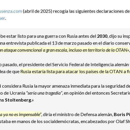
ssenza.com
(abril de 2025) recogía las siguientes declaraciones del
uer
.
ebe estar listo para una guerra con Rusia antes del
2030
, dijo su in
 una entrevista publicada el 13 de marzo pasado en el diario conse
un ataque convencional a gran escala, incluso en territorio de la OTAN»
o pasado, el presidente del Servicio Federal de Inteligencia alemá
idea de que
Rusia estaría lista para atacar los países de la OTAN a f
considera Rusia la mayor amenaza inmediata para la seguridad de
cto de Ucrania
“sería una tragedia”
, en opinión del entonces Secretari
ns Stoltenberg
.»
a ya no es impensable”
, diría el ministro de Defensa alemán,
Boris P
estaba en manos de los socialdemócratas, encabezados por Olaf Sh