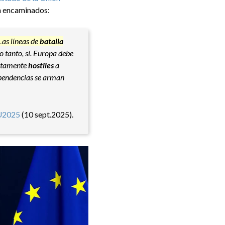
n encaminados:
Las líneas de
batalla
lo tanto, sí. Europa debe
ertamente
hostiles
a
ependencias se arman
U2025
(10 sept.2025).