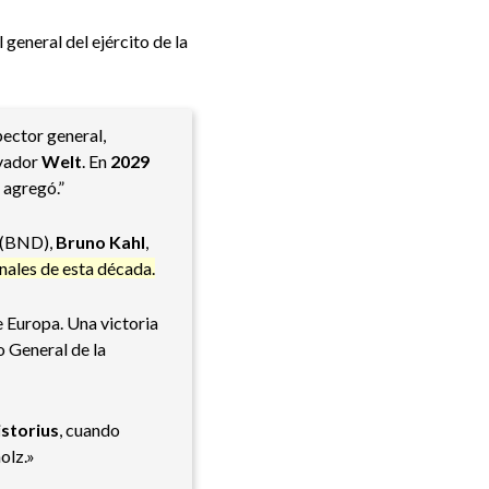
 general del ejército de la
spector general,
rvador
Welt
. En
2029
, agregó.”
n (BND),
Bruno Kahl
,
inales de esta década.
 Europa. Una victoria
o General de la
istorius
, cuando
olz.»