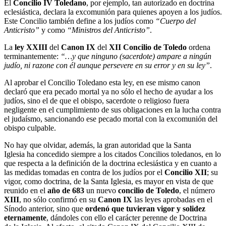
El
Concilio IV Toledano
, por ejemplo, tan autorizado en doctrina
eclesiástica, declara la excomunión para quienes apoyen a los judíos.
Este Concilio también define a los judíos como
“Cuerpo del
Anticristo”
y como
“Ministros del Anticristo”
.
La
ley XXIII
del
Canon IX
del
XII Concilio de Toledo
ordena
terminantemente:
“…y que ninguno (sacerdote) ampare a ningún
judío, ni razone con él aunque persevere en su error y en su ley”
.
Al aprobar el Concilio Toledano esta ley, en ese mismo canon
declaró que era pecado mortal ya no sólo el hecho de ayudar a los
judíos, sino el de que el obispo, sacerdote o religioso fuera
negligente en el cumplimiento de sus obligaciones en la lucha contra
el judaísmo, sancionando ese pecado mortal con la excomunión del
obispo culpable.
No hay que olvidar, además, la gran autoridad que la Santa
Iglesia ha concedido siempre a los citados Concilios toledanos, en lo
que respecta a la definición de la doctrina eclesiástica y en cuanto a
las medidas tomadas en contra de los judíos por el
Concilio XII
; su
vigor, como doctrina, de la Santa Iglesia, es mayor en vista de que
reunido en el
año de 683
un nuevo
concilio de Toledo
, el número
XIII
, no sólo confirmó en su
Canon IX
las leyes aprobadas en el
Sínodo anterior, sino que
ordenó que tuvieran vigor y solidez
eternamente
, dándoles con ello el carácter perenne de Doctrina