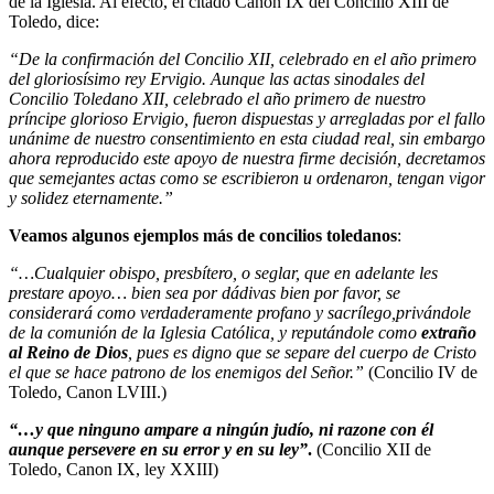
de la Iglesia. Al efecto, el citado Canon IX del Concilio XIII de
Toledo, dice:
“De la confirmación del Concilio XII, celebrado en el año primero
del gloriosísimo rey Ervigio. Aunque las actas sinodales del
Concilio Toledano XII, celebrado el año primero de nuestro
príncipe glorioso Ervigio, fueron dispuestas y arregladas por el fallo
unánime de nuestro consentimiento en esta ciudad real, sin embargo
ahora reproducido este apoyo de nuestra firme decisión, decretamos
que semejantes actas como se escribieron u ordenaron, tengan vigor
y solidez eternamente.”
Veamos algunos ejemplos más de concilios toledanos
:
“…Cualquier obispo, presbítero, o seglar, que en adelante les
prestare apoyo… bien sea por dádivas bien por favor, se
considerará como verdaderamente profano y sacrílego,privándole
de la comunión de la Iglesia Católica, y reputándole como
extraño
al Reino de Dios
, pues es digno que se separe del cuerpo de Cristo
el que se hace patrono de los enemigos del Señor.”
(Concilio IV de
Toledo, Canon LVIII.)
“…y que ninguno ampare a ningún judío, ni razone con él
aunque persevere en su error y en su ley”
.
(Concilio XII de
Toledo, Canon IX, ley XXIII)