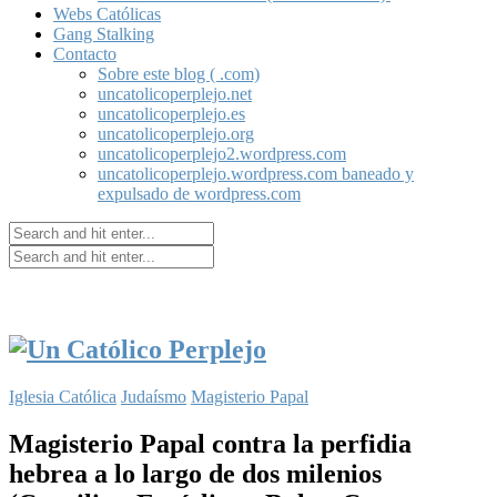
Webs Católicas
Gang Stalking
Contacto
Sobre este blog ( .com)
uncatolicoperplejo.net
uncatolicoperplejo.es
uncatolicoperplejo.org
uncatolicoperplejo2.wordpress.com
uncatolicoperplejo.wordpress.com baneado y
expulsado de wordpress.com
Iglesia Católica
Judaísmo
Magisterio Papal
Magisterio Papal contra la perfidia
hebrea a lo largo de dos milenios