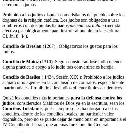
ceremonias judías.
Prohibido a los judíos disputar con cristianos del pueblo sobre los
dogmas de la religión católica. Los judíos son obligados a usar
sombreros con dos puntas llamados
pileteum
cornutum
(medida
efectiva psicológicamente para instruir al pueblo en la escritura.
Cf. Jn. 8, 44).
Concilio de Breslau
(1267) : Obligatorios los guetos para los
judíos.
Concilio de Mainz
(1310): Seguir considerándose judío o tener
alguna práctica o apego a lo judío tras convertirse es herejía.
Concilio de Basilea
( 1434. Sesión XIX ): Prohibido a los judíos
actuar como agentes en la conclusión de contratos, especialmente
matrimoniales.
Prohibido a los judíos obtener títulos académicos.
Quizá los concilios más importantes
para la defensa contra los
judíos
, considerados Malditos de Dios ya en la escritura, sean los
Concilios Toledanos
, pues siempre se les ha otorgado a estos
concilios, dentro de los concilios locales, un particular valor
dogmático, pero no se puede dejar de mencionar en importancia el
IV Concilio de Letrán, que además fue Concilio General.