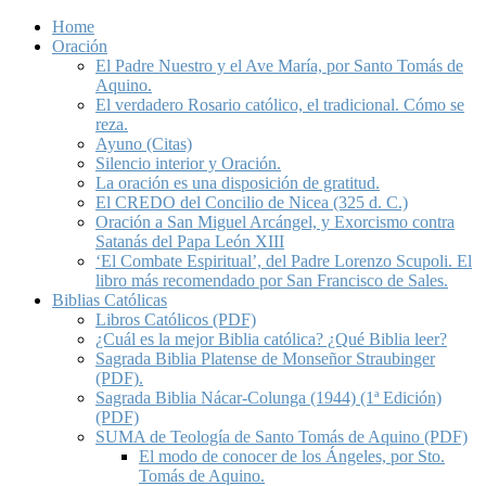
Home
Oración
El Padre Nuestro y el Ave María, por Santo Tomás de
Aquino.
El verdadero Rosario católico, el tradicional. Cómo se
reza.
Ayuno (Citas)
Silencio interior y Oración.
La oración es una disposición de gratitud.
El CREDO del Concilio de Nicea (325 d. C.)
Oración a San Miguel Arcángel, y Exorcismo contra
Satanás del Papa León XIII
‘El Combate Espiritual’, del Padre Lorenzo Scupoli. El
libro más recomendado por San Francisco de Sales.
Biblias Católicas
Libros Católicos (PDF)
¿Cuál es la mejor Biblia católica? ¿Qué Biblia leer?
Sagrada Biblia Platense de Monseñor Straubinger
(PDF).
Sagrada Biblia Nácar-Colunga (1944) (1ª Edición)
(PDF)
SUMA de Teología de Santo Tomás de Aquino (PDF)
El modo de conocer de los Ángeles, por Sto.
Tomás de Aquino.