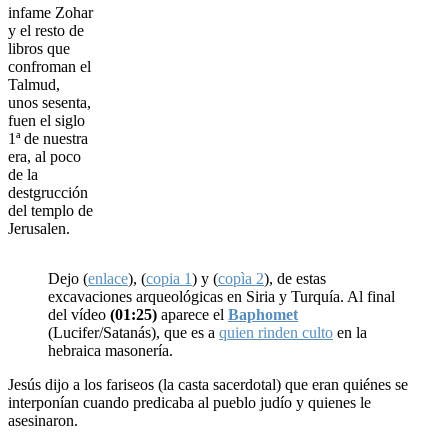
infame Zohar
y el resto de
libros que
confroman el
Talmud,
unos sesenta,
fuen el siglo
1ª de nuestra
era, al poco
de la
destgrucción
del templo de
Jerusalen.
Dejo (
enlace
), (
copia 1
) y (
copìa 2
), de estas
excavaciones arqueológicas en Siria y Turquía. Al final
del vídeo
(01:25)
aparece el
Baphomet
(Lucifer/Satanás), que es a
quien rinden culto
en la
hebraica masonería.
Jesús dijo a los fariseos (la casta sacerdotal) que eran quiénes se
interponían cuando predicaba al pueblo judío y quienes le
asesinaron.