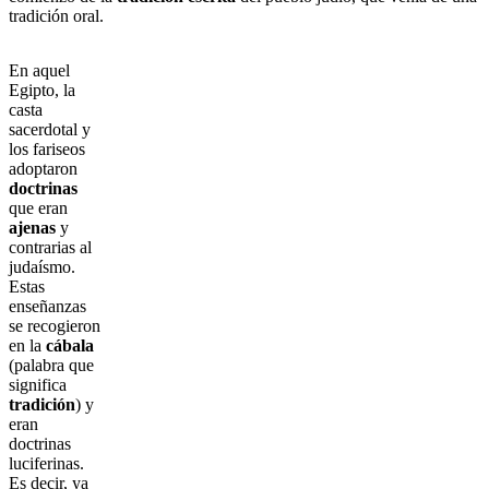
tradición oral.
En aquel
Egipto, la
casta
sacerdotal y
los fariseos
adoptaron
doctrinas
que eran
ajenas
y
contrarias al
judaísmo.
Estas
enseñanzas
se recogieron
en la
cábala
(palabra que
significa
tradición
) y
eran
doctrinas
luciferinas.
Es decir, ya