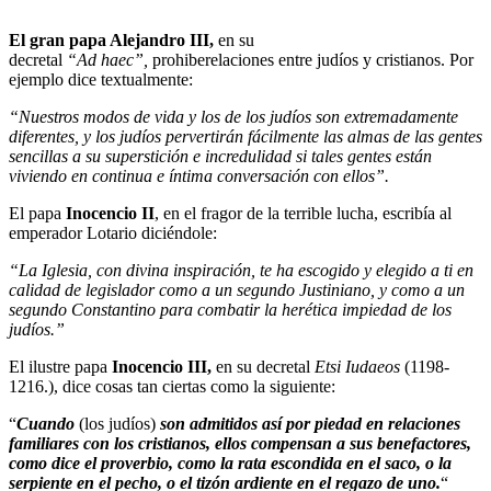
El gran papa Alejandro III,
en su
decretal
“Ad haec”,
prohiberelaciones entre judíos y cristianos. Por
ejemplo dice textualmente:
“Nuestros modos de vida y los de los judíos son extremadamente
diferentes, y los judíos pervertirán fácilmente las almas de las gentes
sencillas a su superstición e incredulidad si tales gentes están
viviendo en continua e íntima conversación con ellos”.
El papa
Inocencio II
, en el fragor de la terrible lucha, escribía al
emperador Lotario diciéndole:
“La Iglesia, con divina inspiración, te ha escogido y elegido a ti en
calidad de legislador como a un segundo Justiniano, y como a un
segundo Constantino para combatir la herética impiedad de los
judíos.”
El ilustre papa
Inocencio
III,
en su decretal
Etsi
Iudaeos
(1198-
1216.), dice cosas tan ciertas como la siguiente:
“
Cuando
(los judíos)
son admitidos así por piedad en relaciones
familiares con los cristianos, ellos compensan a sus benefactores,
como dice el proverbio, como la rata escondida en el saco, o la
serpiente en el pecho, o el tizón ardiente en el regazo de uno.
“