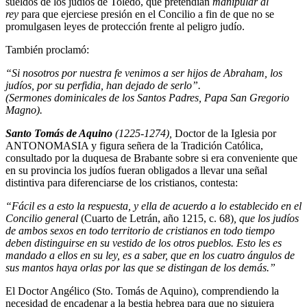
sueldos de los judíos de Toledo, que pretendían
manipular al
rey
para que ejerciese presión en el Concilio a fin de que no se
promulgasen leyes de protección frente al peligro judío.
También proclamó:
“Si nosotros por nuestra fe venimos a ser hijos de Abraham, los
judíos, por su perfidia, han dejado de serlo”.
(Sermones dominicales de los Santos Padres, Papa San Gregorio
Magno).
Santo Tomás de Aquino
(1225-1274),
Doctor de la Iglesia por
ANTONOMASIA y figura señera de la Tradición Católica,
consultado por la duquesa de Brabante sobre si era conveniente que
en su provincia los judíos fueran obligados a llevar una señal
distintiva para diferenciarse de los cristianos, contesta:
“Fácil es a esto la respuesta, y ella de acuerdo a lo establecido en el
Concilio general
(Cuarto de Letrán, año 1215, c. 68)
, que los judíos
de ambos sexos en todo territorio de cristianos en todo tiempo
deben distinguirse en su vestido de los otros pueblos. Esto les es
mandado a ellos en su ley, es a saber, que en los cuatro ángulos de
sus mantos haya orlas por las que se distingan de los demás.”
El Doctor Angélico (Sto. Tomás de Aquino), comprendiendo la
necesidad de encadenar a la bestia hebrea para que no siguiera