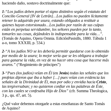
haciendo daño, sostuvo doctrinalmente que:
1
-“Los judíos deben portar el signo distintivo según el estatuto del
Concilio General [IV de Letrán]…Los judíos no pueden lícitamente
retener lo adquirido por usura, estando obligados a restituir a
quienes hayan extorsionado…Los judíos por razón de sus culpas
están en perpetua servidumbre, los señores pueden por lo tanto,
tomarles sus cosas, dejándoles lo indispensable para la vida…”.
(Tomás de Aquino, Opera Omnia. EdiciónPasisills, 1880. Tábula 1
a-o, tomo XXXIII, p. 534.)
2
-“A los judíos NO se les debería permitir quedarse con lo obtenido
por medio de la usura; lo mejor sería que se les obligara a trabajar
para ganarse la vida, en vez de no hacer otra cosa que hacerse más
avaros.”
(“Regimiento de príncipes”)
3
-“Pues (los judíos) veían en Él
(en
Jesús
)
todas las señales que los
profetas dijeron que iba a haber […] pues veían con evidencia las
señales de la Divinidad de Él, mas por odio y envidia hacia
Cristo
,
las tergiversaban; y no quisieron confiar en las palabras de Éste,
con las cuales se confesaba Hijo de Dios”
(cfr. Summa Theologica,
3 p., qu. 47, art. 5).
¿Qué valor debemos otorgarle a estas enseñanzas de Santo Tomás
de Aquino?