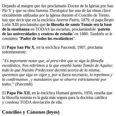
Dejando al margen que fue proclamado Doctor de la Iglesia por San
Pío V y que su obra
Summa
Theologica
fue una de las obras clave
oficialmente utilizadas por la Iglesia durante el Concilio de Trento,
hay que decir que en la encíclica
Aeterni
Patris
, 1879, el papa Beato
León XIII proclamaba que
la filosofía de santo Tomás sea la base
de la enseñanza
en TODAS las escuelas, proclamándole ‘
patrón
de las universidades y centros de estudio
’ en 1880. También se le
considera “
Padre de todos los escolásticos
”.
El
Papa San Pío X
, en la encíclica Pascendi, 1907, proclama
solemnemente:
“Es importante notar que, al prescribir que se siga la filosofía
escolástica, Nos referimos a la que enseñó Santo Tomás de Aquino:
todo lo que Nuestro Predecesor decretó acerca de la misma,
queremos que siga en vigor y, por si fuera necesario, lo repetimos y
lo confirmamos , y mandamos que se observe estrictamente por
todos.“
(Pascendi)
El
Papa Pío XII
, en la encíclica Humani generis, 1950, enseña que
la filosofía tomista es la guía más segura para la doctrina católica
y condena TODA desviación de ella.
Concilios y Cánones
(leyes)