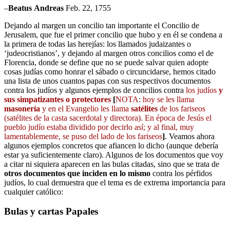
–
Beatus
Andreas
Feb. 22, 1755
Dejando al margen un concilio tan importante el Concilio de
Jerusalem, que fue el primer concilio que hubo y en él se condena a
la primera de todas las herejías: los llamados judaizantes o
‘judeocristianos’, y dejando al margen otros concilios como el de
Florencia, donde se define que no se puede salvar quien adopte
cosas judías como honrar el sábado o circuncidarse, hemos citado
una lista de unos cuantos papas con sus respectivos documentos
contra los judíos y algunos ejemplos de concilios contra
los judíos
y
sus simpatizantes o protectores
[
NOTA
:
hoy se les llama
masonería
y en el Evangelio les llama
satélites
de los fariseos
(satélites de la casta sacerdotal y directora). En época de Jesús el
pueblo judío estaba dividido por decirlo así; y al final, muy
lamentablemente, se puso del lado de los fariseos
]
. Veamos ahora
algunos ejemplos concretos que afiancen lo dicho (aunque debería
estar ya suficientemente claro). Algunos de los documentos que voy
a citar ni siquiera aparecen en las bulas citadas, sino que se trata de
otros documentos que inciden en lo mismo
contra los pérfidos
judíos, lo cual demuestra que el tema es de extrema importancia para
cualquier católico:
Bulas y cartas Papales