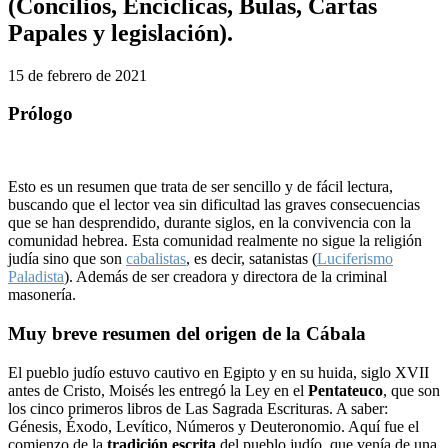
(Concilios, Encíclicas, Bulas, Cartas
Papales y legislación).
15 de febrero de 2021
Prólogo
Esto es un resumen que trata de ser sencillo y de fácil lectura,
buscando que el lector vea sin dificultad las graves consecuencias
que se han desprendido, durante siglos, en la convivencia con la
comunidad hebrea. Esta comunidad realmente no sigue la religión
judía sino que son
cabalistas
, es decir, satanistas (
Luciferismo
Paladista
). Además de ser creadora y directora de la criminal
masonería.
Muy breve resumen del origen de la Cábala
El pueblo judío estuvo cautivo en Egipto y en su huida, siglo XVII
antes de Cristo, Moisés les entregó la Ley en el
Pentateuco
, que son
los cinco primeros libros de Las Sagrada Escrituras. A saber:
Génesis, Éxodo, Levítico, Números y Deuteronomio. Aquí fue el
comienzo de la
tradición escrita
del pueblo judío, que venía de una