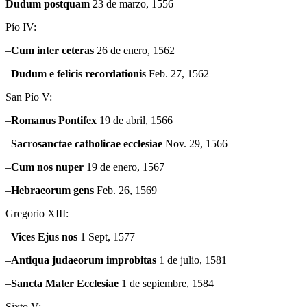
Dudum
postquam
23 de marzo, 1556
Pío IV:
–
Cum
inter ceteras
26 de enero, 1562
–
Dudum
e felicis recordationis
Feb. 27, 1562
San Pío V:
–
Romanus
Pontifex
19 de abril, 1566
–
Sacrosanctae
catholicae ecclesiae
Nov. 29, 1566
–
Cum
nos nuper
19 de enero, 1567
–
Hebraeorum
gens
Feb. 26, 1569
Gregorio XIII:
–
Vices
Ejus nos
1 Sept, 1577
–
Antiqua
judaeorum improbitas
1 de julio, 1581
–
Sancta Mater Ecclesiae
1 de sepiembre, 1584
Sixto V: