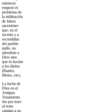
entonces
empezó el
problema de
la infiltración
de falsos
sacerdotes
que, en el
secreto y a
escondidas
del pueblo
judío, no
adoraban a
Dios sino
que lo hacían
a los ídolos
(Baales,
Moloc, etc).
La lucha de
Dios en el
Antiguo
Testamento
fue por traer
al resto
camino a su