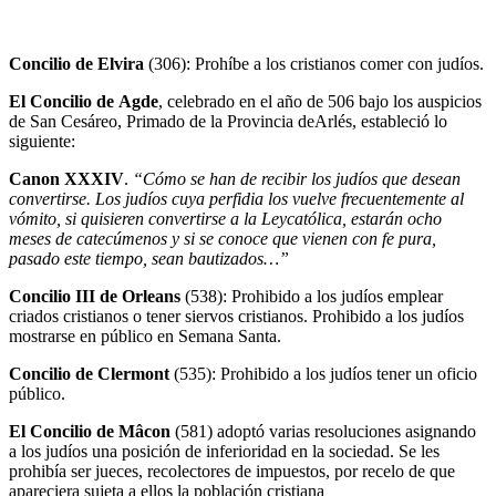
Concilio de Elvira
(306): Prohíbe a los cristianos comer con judíos.
El Concilio de Agde
, celebrado en el año de 506 bajo los auspicios
de San Cesáreo, Primado de la Provincia deArlés, estableció lo
siguiente:
Canon XXXIV
.
“Cómo se han de recibir los judíos que desean
convertirse. Los judíos cuya perfidia los vuelve frecuentemente al
vómito, si quisieren convertirse a la Leycatólica, estarán ocho
meses de catecúmenos y si se conoce que vienen con fe pura,
pasado este tiempo, sean bautizados…”
Concilio III de Orleans
(538): Prohibido a los judíos emplear
criados cristianos o tener siervos cristianos. Prohibido a los judíos
mostrarse en público en Semana Santa.
Concilio de Clermont
(535): Prohibido a los judíos tener un oficio
público.
El Concilio de Mâcon
(581) adoptó varias resoluciones asignando
a los judíos una posición de inferioridad en la sociedad. Se les
prohibía ser jueces, recolectores de impuestos, por recelo de que
apareciera sujeta a ellos la población cristiana