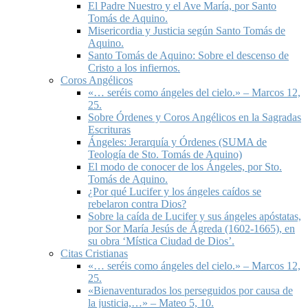
El Padre Nuestro y el Ave María, por Santo
Tomás de Aquino.
Misericordia y Justicia según Santo Tomás de
Aquino.
Santo Tomás de Aquino: Sobre el descenso de
Cristo a los infiernos.
Coros Angélicos
«… seréis como ángeles del cielo.» – Marcos 12,
25.
Sobre Órdenes y Coros Angélicos en la Sagradas
Escrituras
Ángeles: Jerarquía y Órdenes (SUMA de
Teología de Sto. Tomás de Aquino)
El modo de conocer de los Ángeles, por Sto.
Tomás de Aquino.
¿Por qué Lucifer y los ángeles caídos se
rebelaron contra Dios?
Sobre la caída de Lucifer y sus ángeles apóstatas,
por Sor María Jesús de Ágreda (1602-1665), en
su obra ‘Mística Ciudad de Dios’.
Citas Cristianas
«… seréis como ángeles del cielo.» – Marcos 12,
25.
«Bienaventurados los perseguidos por causa de
la justicia,…» – Mateo 5, 10.