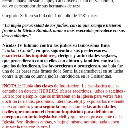
recomendaba prestar su apoyo al converso Juan de Valladolid,
activo perseguidor de sus hermanos de raza.
Gregorio XIII en su bula del 1 de julio de 1581 dice:
“La impía perversidad de los judíos, con la que siempre hicieron
frente a la Divina Bondad, tanto o más execrable prevalece en sus
descendientes.”
Nicolás IV fulminó contra los judíos su famosísima Bula
“
Turbato
Corde
“, en que, siguiendo a sus predecesores,
enardecía
a los inquisidores
, clérigos y autoridades seglares,
que
procedieran contra ellos con ahínco y también contra los
que los defendieran, los favorecieran o protegieran
.
sta bula fue
una de las bases más firmes de la Santa Iglesiamedieval en su lucha
contra la quinta columna judías introducida en la Cristiandad.
[NOTA 1
: Había
dos clases
de Inquisición. La escolástica que se
centraba en detectar HEREJES (falsos sacerdotes, judíos o satélites -
Lutero por ejemplo- que se infiltraban en la Iglesia para verter falsa
doctrina (arrianos, jacobinos, luteranos, etc)) y expulsarlos mediante
la excomunión;
y una segunda
Inquisición de las
autoridades
civiles que tomaron el término Inquisición para definir un
cuerpo o conjunto legislativo civil
y que no era proveniente de la
Iglesia. Son distintas ambas, y bajo el mismo nombre nada tienen
que ver la una con la otra.
]