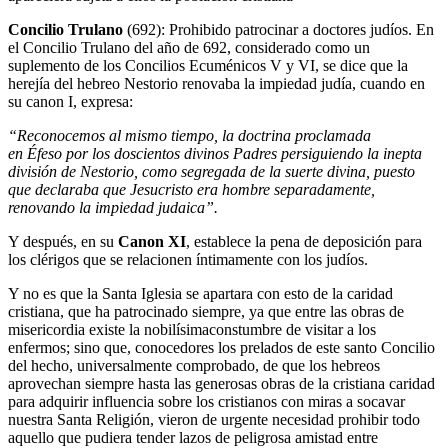
Concilio Trulano
(692): Prohibido patrocinar a doctores judíos. En
el Concilio Trulano del año de 692, considerado como un
suplemento de los Concilios Ecuménicos V y VI, se dice que la
herejía del hebreo Nestorio renovaba la impiedad judía, cuando en
su canon I, expresa:
“Reconocemos al mismo tiempo, la doctrina proclamada
en Éfeso por los doscientos divinos Padres persiguiendo la inepta
división de Nestorio, como segregada de la suerte divina, puesto
que declaraba que Jesucristo era hombre separadamente,
renovando la impiedad judaica”.
Y después, en su
Canon XI
, establece la pena de deposición para
los clérigos que se relacionen íntimamente con los judíos.
Y no es que la Santa Iglesia se apartara con esto de la caridad
cristiana, que ha patrocinado siempre, ya que entre las obras de
misericordia existe la nobilísimaconstumbre de visitar a los
enfermos; sino que, conocedores los prelados de este santo Concilio
del hecho, universalmente comprobado, de que los hebreos
aprovechan siempre hasta las generosas obras de la cristiana caridad
para adquirir influencia sobre los cristianos con miras a socavar
nuestra Santa Religión, vieron de urgente necesidad prohibir todo
aquello que pudiera tender lazos de peligrosa amistad entre