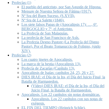
Profecías (1)
El pueblo del anticristo, por San Agustín de Hipona.
Mensaje de Nuestra Señora de Fátima (1917).
Nª Sra del Buen Suceso. (S.XVII).
Nª Sra de La Salette (1846).
Los siete falsos Papas de (Apocalipsis 17): …, 6º.
BERGOGLIO y 7º, el Anticristo.
La Profecía de San Malaquías.
La profecía de San Francisco de Asís.
La Profezia Degno Pastore (La Profecía del Digno
Pastor). Por el Beato Tomasuccio de Foligno, (siglo
XIV).
Profecías (2)
Los cuatro jinetes de Apocalipsis.
La marca de la bestia (Apocalipsis 13).
Profecía de Zacarías (Capítulo 13).
Apocalipsis de Isaías: capítulos 24, 25, 26 y 27.
DIES IRAE: el Día de la Ira, el Día del Juicio Final, la
Batalla de Harmagedon.
(Vídeo) DIES IRAE: el Día de la Ira, el Día del
Juicio Final, la Batalla de Harmagedon.
Apocalipsis. Los 22 capítulos sin notas dogmáticas.
Apocalipsis. Los 22 capítulos con sus notas de
exégesis.
EL FIN DEL TIEMPO (Heinrich Schlie).