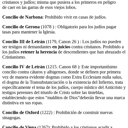
cristianos y judíos; misma que pusiera a los primeros en peligro
de caer en las garras de esos viejos lobos.
Concilio de Narbona
: Prohibido vivir en casas de judíos.
Concilio de Gerona
(1078 ) : Obligatorio para los judíos pagar
tasas para mantener la Iglesia.
Concilio III
de Letrán
(1179, Canon 26 ) : Los judíos no pueden
ser testigos ni demandantes
en juicios
contra cristianos. Prohibido a
los judíos
retener la herencia
de descendientes que han abrazado el
Cristianismo.
Concilio IV de Letrán
(1215. Canon 68 ): Este importantísimo
concilio contra cátaros y albigenses, donde se definen por primera
vez de manera evidente dogmas como Extra Ecclesiam nulla salus,
el dogma de la Transubstanciación o la existencia del Infierno, trata
específicamente el tema de los judíos, cuerpo místico del Anticristo y
testigos perennes del triunfo de Cristo sobre las tinieblas,
estableciendo que estos “malditos de Dios”deberán llevar una marca
distintiva en sus ropas.
Concilio de Oxford
(1222) : Prohibición de construir nuevas
sinagogas.
Concilio de Viena
(1267): Prohibido a los cristianos acudir a