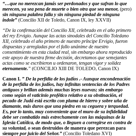
“…que no merezcan jamás ser perdonados y que sufran lo que
merecen, ya sea pena de muerte o bien otra que sea menor,
(pero)
sin ninguna palabra falla y sin ninguna piedad de ninguna
índole”
(Concilio XII de Toledo, Canon IX, ley XXVII)
“De la confirmación del Concilio XII, celebrado en el año primero
del rey Ervigio. Aunque las actas sinodales del Concilio Toledano
XII, celebrado el año primero de nuestro príncipe Ervigio, fueron
dispuestas y arregladas por el fallo unánime de nuestro
consentimiento en esta ciudad real, sin embargo ahora reproducido
este apoyo de nuestra firme decisión, decretamos que semejantes
actas como se escribieron u ordenaron, tengan vigor y solidez
eternamente.
”
(CONCILIO XIII DE TOLEDO, Canon IX)
Canon I.
” De la perfidia de los judíos .- Aunque encondenación
de la perfidia de los judíos, hay
infinitas sentencias de los Padres
antiguos
y brillan además muchas leyes nuevas; sin embargo
como según el vaticinio profético relativo a su obstinación, el
pecado de Judá está escrito con pluma de hierro y sobre uña de
diamante, más duros que una piedra en su ceguera y terquedad.
Es, por lo tanto, muy conveniente que el muro de su infidelidad
debe ser
combatido más estrechamente con las máquinas de la
Iglesia Católica
, de modo que, o lleguen a corregirse en contra de
su voluntad, o
sean destruidos de manera que perezcan para
siempre
por juicio del Señor.”
(Concilio Toledano XVI
)