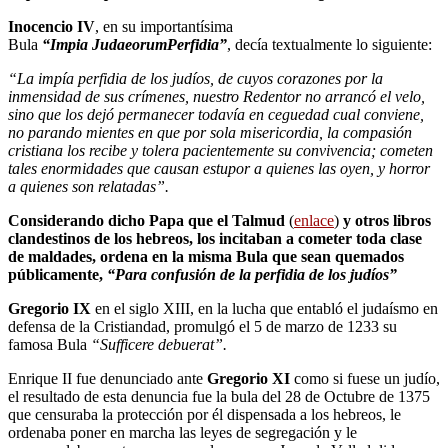
Inocencio IV
, en su importantísima
Bula
“Impia JudaeorumPerfidia”
, decía textualmente lo siguiente:
“La impía perfidia de los judíos, de cuyos corazones por la
inmensidad de sus crímenes, nuestro Redentor no arrancó el velo,
sino que los dejó permanecer todavía en ceguedad cual conviene,
no parando mientes en que por sola misericordia, la compasión
cristiana los recibe y tolera pacientemente su convivencia; cometen
tales enormidades que causan estupor a quienes las oyen, y horror
a quienes son relatadas”.
Considerando dicho Papa que el Talmud
(
enlace
)
y otros libros
clandestinos de los hebreos, los incitaban a cometer toda clase
de maldades, ordena en la misma Bula que sean quemados
públicamente,
“Para confusión de la perfidia de los judíos”
Gregorio IX
en el siglo XIII, en la lucha que entabló el judaísmo en
defensa de la Cristiandad, promulgó el 5 de marzo de 1233 su
famosa Bula
“Sufficere debuerat”.
Enrique II fue denunciado ante
Gregorio XI
como si fuese un judío,
el resultado de esta denuncia fue la bula del 28 de Octubre de 1375
que censuraba la protección por él dispensada a los hebreos, le
ordenaba poner en marcha las leyes de segregación y le