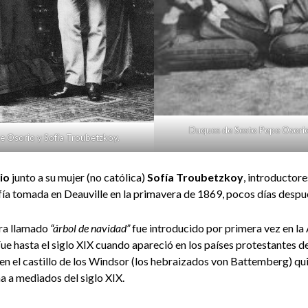
Duques de Sesto Pepe Osorio
 Osorio y Sofía Troubetzkoy.
io
junto a su mujer (no católica)
Sofía Troubetzkoy
, introductore
fía tomada en Deauville en la primavera de 1869, pocos días despu
ra llamado
“árbol de navidad”
fue introducido por primera vez en la
 Fue hasta el siglo XIX cuando apareció en los países protestantes de
en el castillo de los Windsor (los hebraizados von Battemberg) qui
 a mediados del siglo XIX.