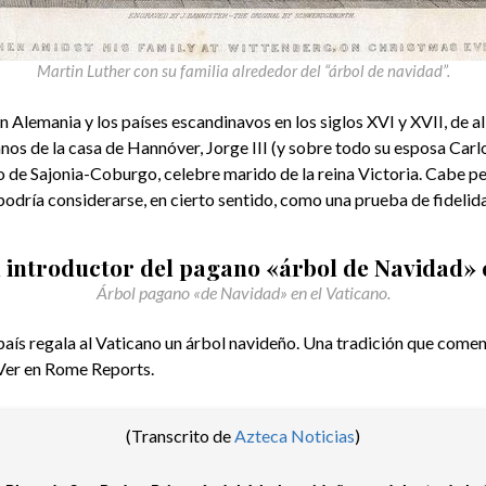
Martin Luther con su familia alrededor del “árbol de navidad”.
 Alemania y los países escandinavos en los siglos XVI y XVII, de all
os de la casa de Hannóver, Jorge III (y sobre todo su esposa Carlo
 de Sajonia-Coburgo, celebre marido de la reina Victoria. Cabe pe
podría considerarse, en cierto sentido, como una prueba de fideli
l introductor del pagano «árbol de Navidad» 
Árbol pagano «de Navidad» en el Vaticano.
aís regala al Vaticano un árbol navideño. Una tradición que comen
 Ver en Rome Reports.
(Transcrito de
Azteca Noticias
)