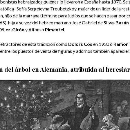
bonistas hebraizados quienes lo llevaron a España hasta 1870. Se 
atólica- Sofía Sergeïevna Troubetzkoy, mujer de un líder de la res
n, hijo de la marrana (término para judíos que se hacen pasar por c
5), hija a su vez del hebreo marrano José Gabriel de
Silva-Bazán
Téllez-Girón
y Alfonso
Pimentel
.
etractores de esta tradición como
Dolors Cos
en 1930 o
Ramón 
ntre los puestos de venta de figuras y adornos también aparecier
n del árbol en Alemania,
atribuida al heresia