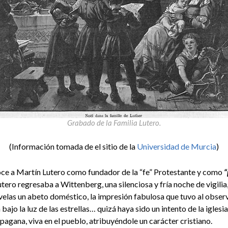
Grabado de la Familia Lutero.
(Información tomada de el sitio de la
Universidad de Murcia
)
oce a Martín Lutero como fundador de la “fe” Protestante y como
“
utero regresaba a Wittenberg, una silenciosa y fría noche de vigilia,
las un abeto doméstico, la impresión fabulosa que tuvo al observ
ajo la luz de las estrellas… quizá haya sido un intento de la igle
agana, viva en el pueblo, atribuyéndole un carácter cristiano.