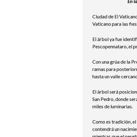
En l
Ciudad de El Vaticano
Vaticano para las fies
El árbol ya fue ident
Pescopennataro, el p
Con una grúa de la Pro
ramas para posteriorm
hasta un valle cercano
El árbol será posicio
San Pedro, donde ser
miles de luminarias.
Como es tradición, el 
contendrá un nacimien
mientras que el peseb