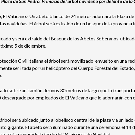
a Plaza de San Pedro: Primacía del árbol navideño por delante de la C
, El Vaticano.- Un abeto blanco de 24 metros adornará la Plaza de
tas navideñas. El árbol será extraído de un bosque de la provincia it
ificado y será extraído del Bosque de los Abetos Soberanos, ubicado
róximo 5 de diciembre.
tección Civil italiana el árbol será movilizado, envuelto en una re
ente ser izada por un helicóptero del Cuerpo Forestal del Estado, 
.
nado sobre un camión de unos 30 metros de largo que lo transporta
á descargado por empleados de El Vaticano que lo adornarán con c
árbol será ubicado junto al obelisco central de la plaza y a un lado
to gigante. El abeto será iluminado durante una ceremonia el 14 d
re será inaugurado la tarde del 24, víspera de Navidad.