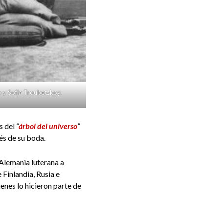
 y Sofía Troubetzkoy.
s del
“
árbol del universo
”
és de su boda.
 Alemania luterana a
 Finlandia, Rusia e
enes lo hicieron parte de