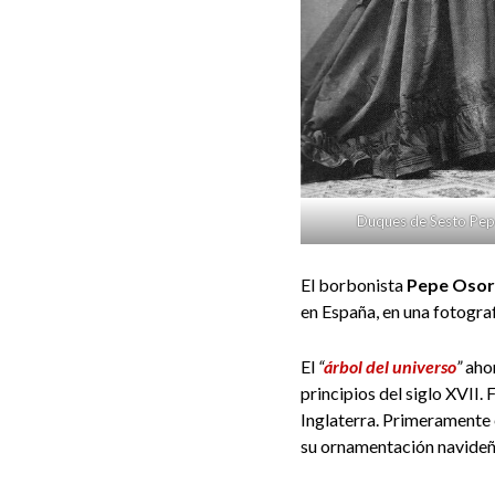
Duques de Sesto Pepe
El borbonista
Pepe Osor
en España, en una fotogra
El
“
árbol del universo
”
aho
principios del siglo XVII.
Inglaterra. Primeramente 
su ornamentación navideña