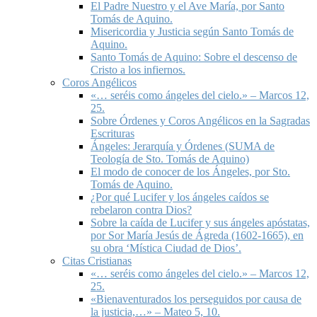
El Padre Nuestro y el Ave María, por Santo
Tomás de Aquino.
Misericordia y Justicia según Santo Tomás de
Aquino.
Santo Tomás de Aquino: Sobre el descenso de
Cristo a los infiernos.
Coros Angélicos
«… seréis como ángeles del cielo.» – Marcos 12,
25.
Sobre Órdenes y Coros Angélicos en la Sagradas
Escrituras
Ángeles: Jerarquía y Órdenes (SUMA de
Teología de Sto. Tomás de Aquino)
El modo de conocer de los Ángeles, por Sto.
Tomás de Aquino.
¿Por qué Lucifer y los ángeles caídos se
rebelaron contra Dios?
Sobre la caída de Lucifer y sus ángeles apóstatas,
por Sor María Jesús de Ágreda (1602-1665), en
su obra ‘Mística Ciudad de Dios’.
Citas Cristianas
«… seréis como ángeles del cielo.» – Marcos 12,
25.
«Bienaventurados los perseguidos por causa de
la justicia,…» – Mateo 5, 10.