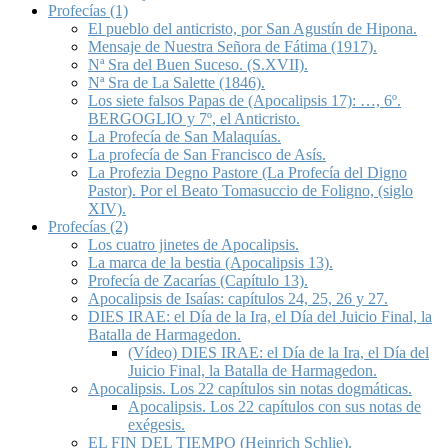
Profecías (1)
El pueblo del anticristo, por San Agustín de Hipona.
Mensaje de Nuestra Señora de Fátima (1917).
Nª Sra del Buen Suceso. (S.XVII).
Nª Sra de La Salette (1846).
Los siete falsos Papas de (Apocalipsis 17): …, 6º.
BERGOGLIO y 7º, el Anticristo.
La Profecía de San Malaquías.
La profecía de San Francisco de Asís.
La Profezia Degno Pastore (La Profecía del Digno
Pastor). Por el Beato Tomasuccio de Foligno, (siglo
XIV).
Profecías (2)
Los cuatro jinetes de Apocalipsis.
La marca de la bestia (Apocalipsis 13).
Profecía de Zacarías (Capítulo 13).
Apocalipsis de Isaías: capítulos 24, 25, 26 y 27.
DIES IRAE: el Día de la Ira, el Día del Juicio Final, la
Batalla de Harmagedon.
(Vídeo) DIES IRAE: el Día de la Ira, el Día del
Juicio Final, la Batalla de Harmagedon.
Apocalipsis. Los 22 capítulos sin notas dogmáticas.
Apocalipsis. Los 22 capítulos con sus notas de
exégesis.
EL FIN DEL TIEMPO (Heinrich Schlie).