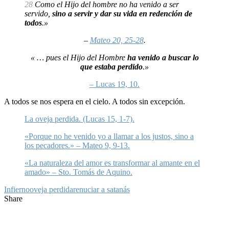
28
Como el Hijo del hombre no ha venido a ser
servido,
sino a servir y dar su vida en redención de
todos
.»
–
Mateo 20, 25-28
.
«
… pues el Hijo del Hombre
ha venido a buscar lo
que estaba perdido
.»
– Lucas 19, 10.
A todos se nos espera en el cielo. A todos sin excepción.
La oveja perdida. (Lucas 15, 1-7).
«Porque no he venido yo a llamar a los justos, sino a
los pecadores.» – Mateo 9, 9-13.
«La naturaleza del amor es transformar al amante en el
amado» – Sto. Tomás de Aquino.
Infierno
oveja perdida
renuciar a satanás
Share