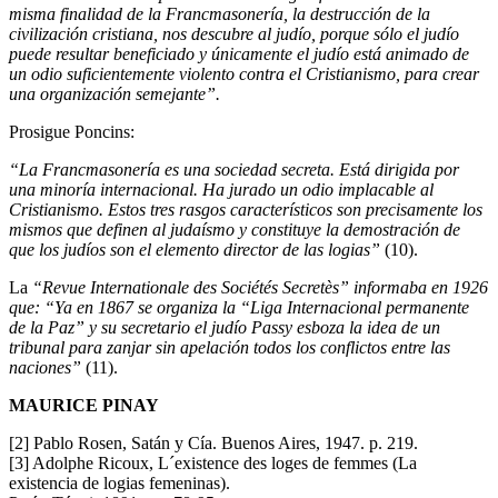
misma finalidad de la Francmasonería, la destrucción de la
civilización cristiana, nos descubre al judío, porque sólo el judío
puede resultar beneficiado y únicamente el judío está animado de
un odio suficientemente violento contra el Cristianismo, para crear
una organización semejante”.
Prosigue Poncins:
“La Francmasonería es una sociedad secreta. Está dirigida por
una minoría internacional. Ha jurado un odio implacable al
Cristianismo. Estos tres rasgos característicos son precisamente los
mismos que definen al judaísmo y constituye la demostración de
que los judíos son el elemento director de las logias”
(10).
La
“Revue Internationale des Sociétés Secretès” informaba en 1926
que: “Ya en 1867 se organiza la “Liga Internacional permanente
de la Paz” y su secretario el judío Passy esboza la idea de un
tribunal para zanjar sin apelación todos los conflictos entre las
naciones”
(11).
MAURICE PINAY
[2] Pablo Rosen, Satán y Cía. Buenos Aires, 1947. p. 219.
[3] Adolphe Ricoux, L´existence des loges de femmes (La
existencia de logias femeninas).