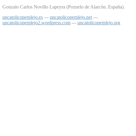
Gonzalo Carlos Novillo Lapeyra (Pozuelo de Alarcón. España).
uncatolicoperplejo.es
---
uncatolicoperplejo.net
---
uncatolicoperplejo2.wordpress.com
---
uncatolicoperplejo.org