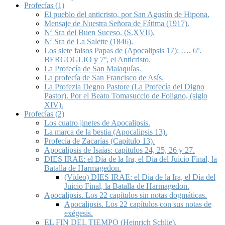
Profecías (1)
El pueblo del anticristo, por San Agustín de Hipona.
Mensaje de Nuestra Señora de Fátima (1917).
Nª Sra del Buen Suceso. (S.XVII).
Nª Sra de La Salette (1846).
Los siete falsos Papas de (Apocalipsis 17): …, 6º.
BERGOGLIO y 7º, el Anticristo.
La Profecía de San Malaquías.
La profecía de San Francisco de Asís.
La Profezia Degno Pastore (La Profecía del Digno
Pastor). Por el Beato Tomasuccio de Foligno, (siglo
XIV).
Profecías (2)
Los cuatro jinetes de Apocalipsis.
La marca de la bestia (Apocalipsis 13).
Profecía de Zacarías (Capítulo 13).
Apocalipsis de Isaías: capítulos 24, 25, 26 y 27.
DIES IRAE: el Día de la Ira, el Día del Juicio Final, la
Batalla de Harmagedon.
(Vídeo) DIES IRAE: el Día de la Ira, el Día del
Juicio Final, la Batalla de Harmagedon.
Apocalipsis. Los 22 capítulos sin notas dogmáticas.
Apocalipsis. Los 22 capítulos con sus notas de
exégesis.
EL FIN DEL TIEMPO (Heinrich Schlie).