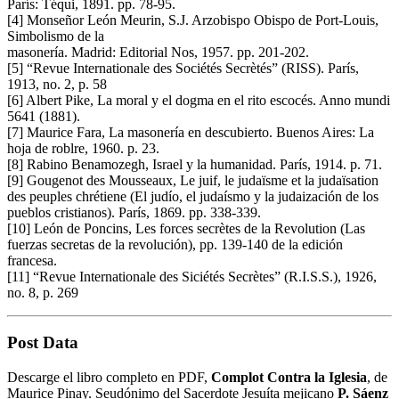
París: Téqui, 1891. pp. 78-95.
[4] Monseñor León Meurin, S.J. Arzobispo Obispo de Port-Louis,
Simbolismo de la
masonería. Madrid: Editorial Nos, 1957. pp. 201-202.
[5] “Revue Internationale des Sociétés Secrètés” (RISS). París,
1913, no. 2, p. 58
[6] Albert Pike, La moral y el dogma en el rito escocés. Anno mundi
5641 (1881).
[7] Maurice Fara, La masonería en descubierto. Buenos Aires: La
hoja de roblre, 1960. p. 23.
[8] Rabino Benamozegh, Israel y la humanidad. París, 1914. p. 71.
[9] Gougenot des Mousseaux, Le juif, le judaïsme et la judaïsation
des peuples chrétiene (El judío, el judaísmo y la judaización de los
pueblos cristianos). París, 1869. pp. 338-339.
[10] León de Poncins, Les forces secrètes de la Revolution (Las
fuerzas secretas de la revolución), pp. 139-140 de la edición
francesa.
[11] “Revue Internationale des Siciétés Secrètes” (R.I.S.S.), 1926,
no. 8, p. 269
Post Data
Descarge el libro completo en PDF,
Complot Contra la Iglesia
, de
Maurice Pinay. Seudónimo del Sacerdote Jesuíta mejicano
P. Sáenz