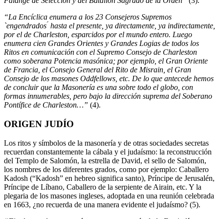
Falange de Selección y del Batallón Sagrado de la Orden”
(3).
“La Encíclica enumera a los 23 Consejeros Supremos
`engendrados ́ hasta el presente, ya directamente, ya indirectamente,
por el de Charleston, esparcidos por el mundo entero. Luego
enumera cien Grandes Orientes y Grandes Logias de todos los
Ritos en comunicación con el Supremo Consejo de Charleston
como soberana Potencia masónica; por ejemplo, el Gran Oriente
de Francia, el Consejo General del Rito de Misrain, el Gran
Consejo de los masones Oddfellows, etc. De lo que antecede hemos
de concluir que la Masonería es una sobre todo el globo, con
formas innumerables, pero bajo la dirección suprema del Soberano
Pontífice de Charleston…”
(4).
ORIGEN JUDÍO
Los ritos y símbolos de la masonería y de otras sociedades secretas
recuerdan constantemente la cábala y el judaísmo: la reconstrucción
del Templo de Salomón, la estrella de David, el sello de Salomón,
los nombres de los diferentes grados, como por ejemplo: Caballero
Kadosh (“Kadosh” en hebreo significa santo), Príncipe de Jerusalén,
Príncipe de Líbano, Caballero de la serpiente de Airain, etc. Y la
plegaria de los masones ingleses, adoptada en una reunión celebrada
en 1663, ¿no recuerda de una manera evidente el judaísmo? (5).