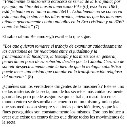
“Finalmente la masonería escocesa se servía de la Era judía; por
ejemplo, un libro del masón americano Pike (6), escrito en 1881,
está fechado en el `anno mundi 5641 ́. Actualmente no se conserva
esta cronología sino en los altos grados, mientras que los masones
añaden generalmente cuatro mil años en la Era cristiana y no 3760
como los judíos”
(7).
El sabio rabino Benamozegh escribe lo que sigue:
“Los que quieran tomarse el trabajo de examinar cuidadosamente
las cuestiones de las relaciones entre el judaísmo y la
francmasonería filosófica, la teosofía y los misterios en general,
perderán un poco de su soberbio desdén por la Cábala. Cesarán de
sonreir despectivamente ante la idea de que la teología cabalística
puede tener una misión que cumplir en la transformación religiosa
del porvenir”
(8).
¿Quiénes son los verdaderos dirigentes de la masonería? Este es uno
de los misterios de la secta, uno de los secretos más cuidadosamente
guardados; pero puede asegurarse que el trabajo masónico en el
mundo entero se desarrolla de acuerdo con un mismo y único plan,
que sus medios son siempre y en todas partes idénticos, y que los
fines perseguidos son constantemente los mismos. Esto nos induce a
creer que existe un centro único que dirige todos los movimientos de
la secta.