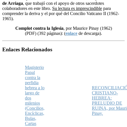
de Arriaga
, que trabajó con el apoyo de otros sacerdotes
colaboradores en este libro.
Su lectura es imprescindible
para
comprender la deriva y el por qué del Concilio Vaticano II (1962-
1965).
Complot contra la Iglesia
, por Maurice Pinay (1962)
(PDF) (392 páginas): (
enlace
de descarga).
Enlaces Relacionados
Magisterio
Papal
contra la
perfidia
hebrea a lo
RECONCILIACI
largo de
CRISTIANO-
dos
HEBREA:
milenios
PRELUDIO DE
(Concilios,
RUINA, por Mauri
Encíclicas,
Pinay.
Bulas,
Cartas