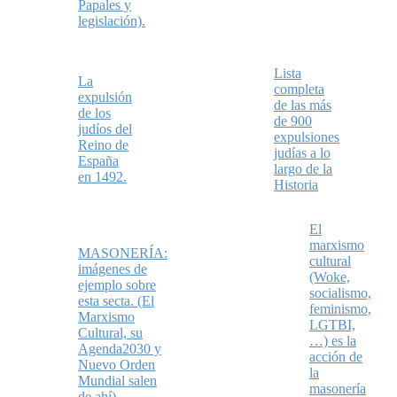
Papales y
legislación).
Lista
La
completa
expulsión
de las más
de los
de 900
judíos del
expulsiones
Reino de
judías a lo
España
largo de la
en 1492.
Historia
El
marxismo
MASONERÍA:
cultural
imágenes de
(Woke,
ejemplo sobre
socialismo,
esta secta. (El
feminismo,
Marxismo
LGTBI,
Cultural, su
…) es la
Agenda2030 y
acción de
Nuevo Orden
la
Mundial salen
masonería
de ahí).