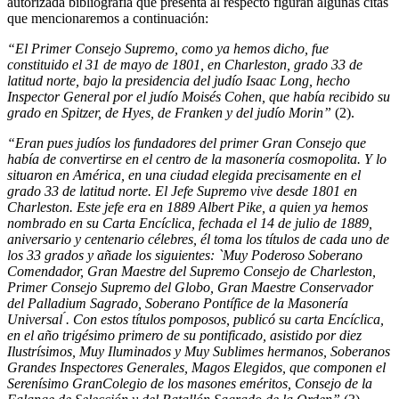
autorizada bibliografía que presenta al respecto figuran algunas citas
que mencionaremos a continuación:
“El Primer Consejo Supremo, como ya hemos dicho, fue
constituido el 31 de mayo de 1801, en Charleston, grado 33 de
latitud norte, bajo la presidencia del judío Isaac Long, hecho
Inspector General por el judío Moisés Cohen, que había recibido su
grado en Spitzer, de Hyes, de Franken y del judío Morin”
(2).
“Eran pues judíos los fundadores del primer Gran Consejo que
había de convertirse en el centro de la masonería cosmopolita. Y lo
situaron en América, en una ciudad elegida precisamente en el
grado 33 de latitud norte. El Jefe Supremo vive desde 1801 en
Charleston. Este jefe era en 1889 Albert Pike, a quien ya hemos
nombrado en su Carta Encíclica, fechada el 14 de julio de 1889,
aniversario y centenario célebres, él toma los títulos de cada uno de
los 33 grados y añade los siguientes: `Muy Poderoso Soberano
Comendador, Gran Maestre del Supremo Consejo de Charleston,
Primer Consejo Supremo del Globo, Gran Maestre Conservador
del Palladium Sagrado, Soberano Pontífice de la Masonería
Universal ́. Con estos títulos pomposos, publicó su carta Encíclica,
en el año trigésimo primero de su pontificado, asistido por diez
Ilustrísimos, Muy Iluminados y Muy Sublimes hermanos, Soberanos
Grandes Inspectores Generales, Magos Elegidos, que componen el
Serenísimo GranColegio de los masones eméritos, Consejo de la