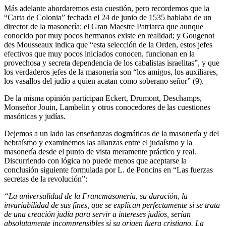
Más adelante abordaremos esta cuestión, pero recordemos que la
“Carta de Colonia” fechada el 24 de junio de 1535 hablaba de un
director de la masonería: el Gran Maestre Patriarca que aunque
conocido por muy pocos hermanos existe en realidad; y Gougenot
des Mousseaux indica que “esta selección de la Orden, estos jefes
efectivos que muy pocos iniciados conocen, funcionan en la
provechosa y secreta dependencia de los cabalistas israelitas”, y que
los verdaderos jefes de la masonería son “los amigos, los auxiliares,
los vasallos del judío a quien acatan como soberano señor” (9).
De la misma opinión participan Eckert, Drumont, Deschamps,
Monseñor Jouin, Lambelin y otros conocedores de las cuestiones
masónicas y judías.
Dejemos a un lado las enseñanzas dogmáticas de la masonería y del
hebraísmo y examinemos las alianzas entre el judaísmo y la
masonería desde el punto de vista meramente práctico y real.
Discurriendo con lógica no puede menos que aceptarse la
conclusión siguiente formulada por L. de Poncins en “Las fuerzas
secretas de la revolución”:
“La universalidad de la Francmasonería, su duración, la
invariabilidad de sus fines, que se explican perfectamente si se trata
de una creación judía para servir a intereses judíos, serían
absolutamente incomprensibles si su origen fuera cristiano. La