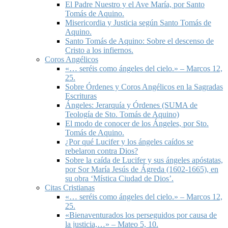
El Padre Nuestro y el Ave María, por Santo
Tomás de Aquino.
Misericordia y Justicia según Santo Tomás de
Aquino.
Santo Tomás de Aquino: Sobre el descenso de
Cristo a los infiernos.
Coros Angélicos
«… seréis como ángeles del cielo.» – Marcos 12,
25.
Sobre Órdenes y Coros Angélicos en la Sagradas
Escrituras
Ángeles: Jerarquía y Órdenes (SUMA de
Teología de Sto. Tomás de Aquino)
El modo de conocer de los Ángeles, por Sto.
Tomás de Aquino.
¿Por qué Lucifer y los ángeles caídos se
rebelaron contra Dios?
Sobre la caída de Lucifer y sus ángeles apóstatas,
por Sor María Jesús de Ágreda (1602-1665), en
su obra ‘Mística Ciudad de Dios’.
Citas Cristianas
«… seréis como ángeles del cielo.» – Marcos 12,
25.
«Bienaventurados los perseguidos por causa de
la justicia,…» – Mateo 5, 10.