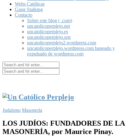
Webs Católicas
Gang Stalking
Contacto
Sobre este blog ( .com)
uncatolicoperplejo.net
uncatolicoperplejo.es
uncatolicoperplejo.org
uncatolicoperplejo2.wordpress.com
uncatolicoperplejo.wordpress.com baneado y
expulsado de wordpress.com
Judaísmo
Masonería
LOS JUDÍOS: FUNDADORES DE LA
MASONERÍA, por Maurice Pinay.