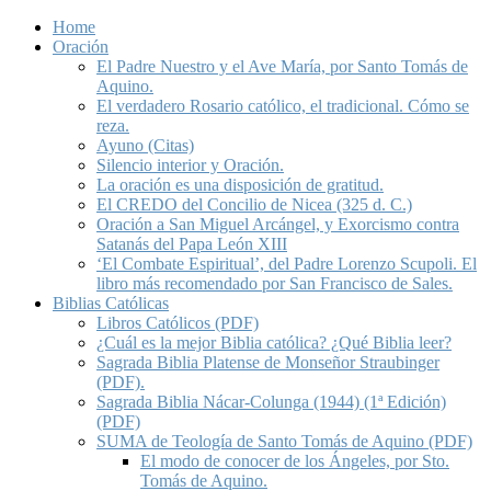
Home
Oración
El Padre Nuestro y el Ave María, por Santo Tomás de
Aquino.
El verdadero Rosario católico, el tradicional. Cómo se
reza.
Ayuno (Citas)
Silencio interior y Oración.
La oración es una disposición de gratitud.
El CREDO del Concilio de Nicea (325 d. C.)
Oración a San Miguel Arcángel, y Exorcismo contra
Satanás del Papa León XIII
‘El Combate Espiritual’, del Padre Lorenzo Scupoli. El
libro más recomendado por San Francisco de Sales.
Biblias Católicas
Libros Católicos (PDF)
¿Cuál es la mejor Biblia católica? ¿Qué Biblia leer?
Sagrada Biblia Platense de Monseñor Straubinger
(PDF).
Sagrada Biblia Nácar-Colunga (1944) (1ª Edición)
(PDF)
SUMA de Teología de Santo Tomás de Aquino (PDF)
El modo de conocer de los Ángeles, por Sto.
Tomás de Aquino.