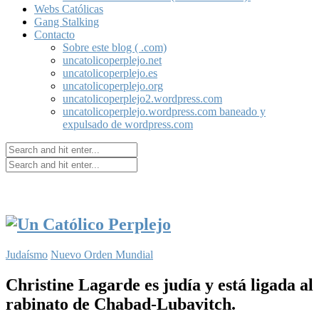
Webs Católicas
Gang Stalking
Contacto
Sobre este blog ( .com)
uncatolicoperplejo.net
uncatolicoperplejo.es
uncatolicoperplejo.org
uncatolicoperplejo2.wordpress.com
uncatolicoperplejo.wordpress.com baneado y
expulsado de wordpress.com
Judaísmo
Nuevo Orden Mundial
Christine Lagarde es judía y está ligada al
rabinato de Chabad-Lubavitch.