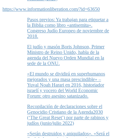
https://www.informationliberation.com/?id=63650
Pasos previos: Ya trabajan para etiquetar a
la Biblia como libro «antisemita».
Congreso Judío Europeo de noviembre de
2018.
El judío y masón Boris Johnson, Primer
Ministro de Reino Unido, habla de la
agenda del Nuevo Orden Mundial en la
sede de la ONU.
«El mundo se dividirá en superhumanos
mejorados y una masa prescindible» –
Yuval Noah Harari en 2016, historiador
israelí y vocero del World Economic
Forum: otro asesino satanizado.
Recopilación de declaraciones sobre el
Genocidio Cristiano de la Agenda2030
(‘The Great Reset’) por parte de rabinos y
judíos (junio/julio 2022)
«Serán destruidos y aniquilados». «Será el