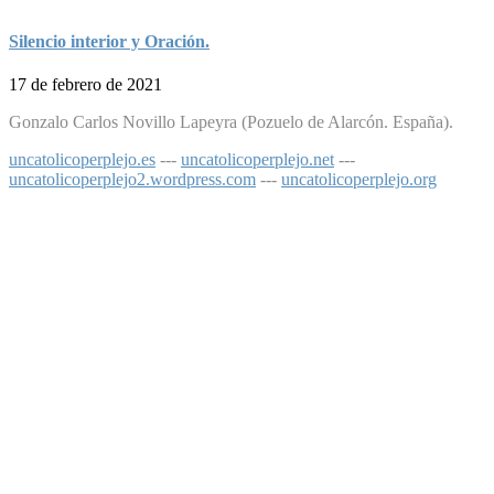
Silencio interior y Oración.
17 de febrero de 2021
Gonzalo Carlos Novillo Lapeyra (Pozuelo de Alarcón. España).
uncatolicoperplejo.es
---
uncatolicoperplejo.net
---
uncatolicoperplejo2.wordpress.com
---
uncatolicoperplejo.org