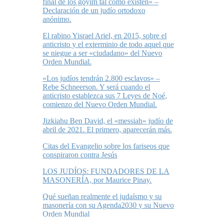
final de los goyim tal como existen» –
Declaración de un judío ortodoxo
anónimo.
El rabino Yisrael Ariel, en 2015, sobre el
anticristo y el exterminio de todo aquel que
se niegue a ser «ciudadano» del Nuevo
Orden Mundial.
«Los judíos tendrán 2.800 esclavos» –
Rebe Schneerson. Y será cuando el
anticristo establezca sus 7 Leyes de Noé,
comienzo del Nuevo Orden Mundial.
Jizkiahu Ben David, el «messiah» judío de
abril de 2021. El primero, aparecerán más.
Citas del Evangelio sobre los fariseos que
conspiraron contra Jesús
LOS JUDÍOS: FUNDADORES DE LA
MASONERÍA, por Maurice Pinay.
Qué sueñan realmente el judaísmo y su
masonería con su Agenda2030 y su Nuevo
Orden Mundial