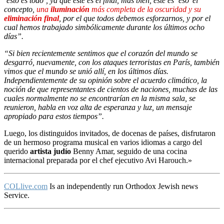
‘esto es todo’, ya que este es el final, más bien, este es ‘eso’ el
concepto,
una
iluminación
más completa de la oscuridad y su
eliminación final
, por el que todos debemos esforzarnos, y por el
cual hemos trabajado simbólicamente durante los últimos ocho
días”.
“Si bien recientemente sentimos que el corazón del mundo se
desgarró, nuevamente, con los ataques terroristas en París, también
vimos que el mundo se unió allí, en los últimos días.
Independientemente de su opinión sobre el acuerdo climático, la
noción de que representantes de cientos de naciones, muchas de las
cuales normalmente no se encontrarían en la misma sala, se
reunieron, habla en voz alta de esperanza y luz, un mensaje
apropiado para estos tiempos”.
Luego, los distinguidos invitados, de docenas de países, disfrutaron
de un hermoso programa musical en varios idiomas a cargo del
querido
artista judío
Benny Amar, seguido de una cocina
internacional preparada por el chef ejecutivo Avi Harouch.»
COLlive.com
Is an independently run Orthodox Jewish news
Service.