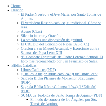
Home
Oración
El Padre Nuestro y el Ave María, por Santo Tomás de
Aquino.
El verdadero Rosario católico, el tradicional. Cómo se
reza.
Ayuno (Citas)
Silencio interior y Oración.
La oración es una disposición de gratitud.
El CREDO del Concilio de Nicea (325 d. C.)
Oración a San Miguel Arcángel, y Exorcismo contra
Satanás del Papa León XIII
‘El Combate Espiritual’, del Padre Lorenzo Scupoli. El
libro más recomendado por San Francisco de Sales.
Biblias Católicas
Libros Católicos (PDF)
¿Cuál es la mejor Biblia católica? ¿Qué Biblia leer?
Sagrada Biblia Platense de Monseñor Straubinger
(PDF).
Sagrada Biblia Nácar-Colunga (1944) (1ª Edición)
(PDF)
SUMA de Teología de Santo Tomás de Aquino (PDF)
El modo de conocer de los Ángeles, por Sto.
Tomás de Aquino.