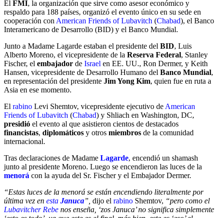
El
FMI
, la organización que sirve como asesor económico y
respaldo para 188 países, organizó el evento único en su sede en
cooperación con
American Friends of Lubavitch
(
Chabad
), el Banco
Interamericano de Desarrollo (BID) y el Banco Mundial.
Junto a Madame Lagarde estaban el presidente del
BID
, Luis
Alberto Moreno, el vicepresidente de la
Reserva Federal
, Stanley
Fischer, el
embajador
de
Israel
en EE. UU., Ron Dermer, y Keith
Hansen, vicepresidente de Desarrollo Humano del
Banco Mundial
,
en representación del presidente
Jim Yong Kim
, quien fue en ruta a
Asia en ese momento.
El
rabino
Levi Shemtov, vicepresidente ejecutivo de
American
Friends of Lubavitch
(
Chabad
) y Shliach en Washington, DC,
presidió
el evento al que asistieron cientos de destacados
financistas
,
diplomáticos
y otros
miembros
de la comunidad
internacional.
Tras declaraciones de
Madame
Lagarde
, encendió un shamash
junto al presidente Moreno. Luego se encendieron las luces de la
menorá
con la ayuda del Sr. Fischer y el Embajador Dermer.
“Estas luces de la menorá se están encendiendo literalmente por
última vez en
esta
Januca
”,
dijo el
rabino
Shemtov,
“pero como el
Lubavitcher Rebe
nos enseña, ‘zos Januca’ no significa simplemente