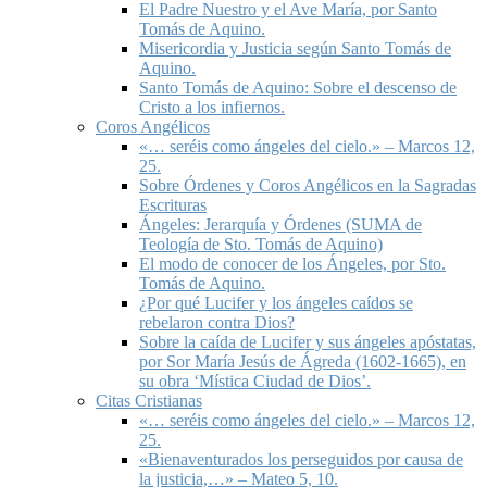
El Padre Nuestro y el Ave María, por Santo
Tomás de Aquino.
Misericordia y Justicia según Santo Tomás de
Aquino.
Santo Tomás de Aquino: Sobre el descenso de
Cristo a los infiernos.
Coros Angélicos
«… seréis como ángeles del cielo.» – Marcos 12,
25.
Sobre Órdenes y Coros Angélicos en la Sagradas
Escrituras
Ángeles: Jerarquía y Órdenes (SUMA de
Teología de Sto. Tomás de Aquino)
El modo de conocer de los Ángeles, por Sto.
Tomás de Aquino.
¿Por qué Lucifer y los ángeles caídos se
rebelaron contra Dios?
Sobre la caída de Lucifer y sus ángeles apóstatas,
por Sor María Jesús de Ágreda (1602-1665), en
su obra ‘Mística Ciudad de Dios’.
Citas Cristianas
«… seréis como ángeles del cielo.» – Marcos 12,
25.
«Bienaventurados los perseguidos por causa de
la justicia,…» – Mateo 5, 10.