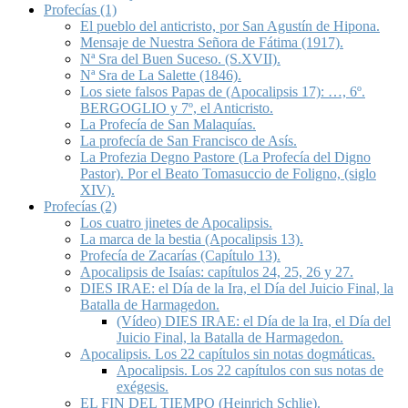
Profecías (1)
El pueblo del anticristo, por San Agustín de Hipona.
Mensaje de Nuestra Señora de Fátima (1917).
Nª Sra del Buen Suceso. (S.XVII).
Nª Sra de La Salette (1846).
Los siete falsos Papas de (Apocalipsis 17): …, 6º.
BERGOGLIO y 7º, el Anticristo.
La Profecía de San Malaquías.
La profecía de San Francisco de Asís.
La Profezia Degno Pastore (La Profecía del Digno
Pastor). Por el Beato Tomasuccio de Foligno, (siglo
XIV).
Profecías (2)
Los cuatro jinetes de Apocalipsis.
La marca de la bestia (Apocalipsis 13).
Profecía de Zacarías (Capítulo 13).
Apocalipsis de Isaías: capítulos 24, 25, 26 y 27.
DIES IRAE: el Día de la Ira, el Día del Juicio Final, la
Batalla de Harmagedon.
(Vídeo) DIES IRAE: el Día de la Ira, el Día del
Juicio Final, la Batalla de Harmagedon.
Apocalipsis. Los 22 capítulos sin notas dogmáticas.
Apocalipsis. Los 22 capítulos con sus notas de
exégesis.
EL FIN DEL TIEMPO (Heinrich Schlie).