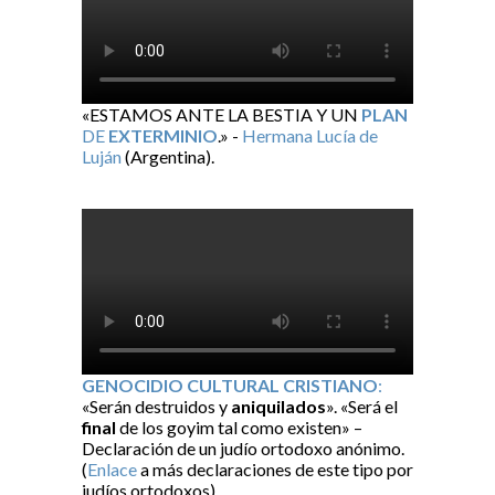
«ESTAMOS ANTE LA BESTIA Y UN
PLAN
DE
EXTERMINIO
.» -
Hermana Lucía de
Luján
(Argentina).
GENOCIDIO CULTURAL CRISTIANO
:
«Serán destruidos y
aniquilados
». «Será el
final
de los goyim tal como existen» –
Declaración de un judío ortodoxo anónimo.
(
Enlace
a más declaraciones de este tipo por
judíos ortodoxos).