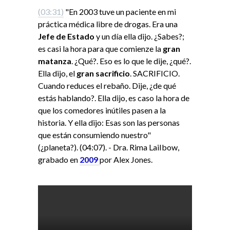
(03:31)
"En 2003 tuve un paciente en mi
práctica médica libre de drogas. Era una
Jefe de Estado
y un día ella dijo. ¿Sabes?;
es casi la hora para que comienze la
gran
matanza
. ¿Qué?. Eso es lo que le dije, ¿qué?.
Ella dijo, el
gran sacrificio
. SACRIFICIO.
Cuando reduces el rebaño. Dije, ¿de qué
estás hablando?. Ella dijo, es caso la hora de
que los comedores inútiles pasen a la
historia. Y ella dijo: Esas son las personas
que están consumiendo nuestro"
(¿planeta?). (04:07). - Dra. Rima LaiIbow,
grabado en
2009
por Alex Jones.