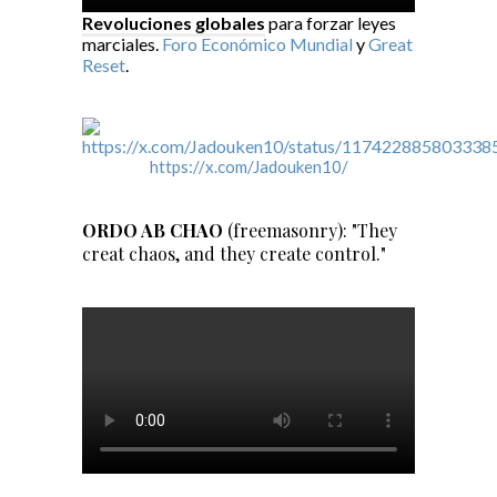
Revoluciones globales
para forzar leyes
marciales.
Foro Económico Mundial
y
Great
Reset
.
https://x.com/Jadouken10/
ORDO AB CHAO
(freemasonry): "They
creat chaos, and they create control."