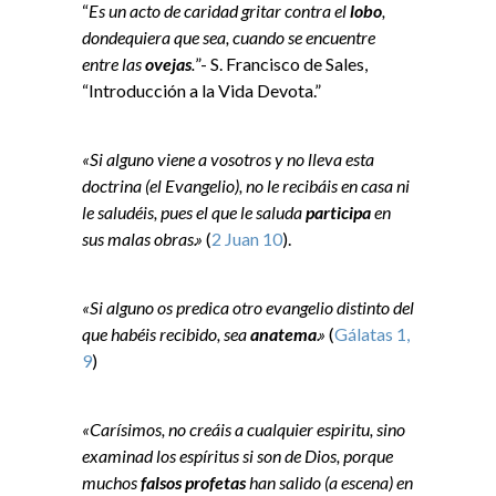
“
Es un acto de caridad gritar contra el
lobo
,
dondequiera que sea, cuando se encuentre
entre las
ovejas
.
”- S. Francisco de Sales,
“Introducción a la Vida Devota.”
«Si alguno viene a vosotros y no lleva esta
doctrina (el Evangelio), no le recibáis en casa ni
le saludéis, pues el que le saluda
participa
en
sus malas obras.»
(
2 Juan 10
).
«Si alguno os predica otro evangelio distinto del
que habéis recibido, sea
anatema
.»
(
Gálatas 1,
9
)
«Carísimos, no creáis a cualquier espiritu, sino
examinad los espíritus si son de Dios, porque
muchos
falsos profetas
han salido (a escena) en