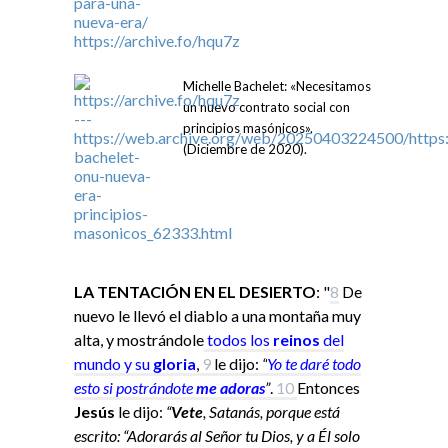
Michelle Bachelet: «Necesitamos
un nuevo contrato social con
principios masónicos».
(Diciembre de 2020).
LA TENTACIÓN EN EL DESIERTO
: "
8
De
nuevo le llevó el diablo a una montaña muy
alta, y mostrándole
todos los
reinos
del
mundo y su
gloria
,
9
le dijo:
“
Yo
te daré todo
esto si
postrándote
me adoras
”
.
10
Entonces
Jesús
le dijo:
“
Vete
, Satanás, porque está
escrito: “Adorarás al Señor tu Dios, y a Él solo