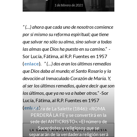
1 de febrero de 2021
” (…) ahora que cada uno de nosotros comience
por sí mismo su reforma espiritual; que tiene
que salvar no sólo su alma, sino salvar a todas
las almas que Dios ha puesto en su camino.”
-
Sor Lucía, Fátima, al R.P. Fuentes en 1957
(
enlace
).
” (…) dos eran los últimos remedios
que Dios daba al mundo; el Santo Rosario y la
devoción al Inmaculado Corazón de María. Y,
al ser los últimos remedios, quiere decir que son
los últimos, que ya no va a haber otros.”
-Sor
Lucía, Fátima, al R.P. Fuentes en 1957
(
enlace
).
Nª Sra de La Salette (1846): «ROMA
PERDERÁ LA FE y se convertirá en la
sede del ANTICRISTO». «El número de
Sacerdotes y religiosos que se
LA GRAN TRIBULACIÓN DE LA IGLESIA
separarán de la verdadera religión será