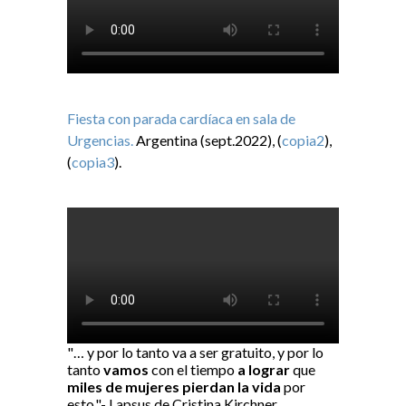
Fiesta con parada cardíaca en sala de
Urgencias.
Argentina (sept.2022), (
copia2
),
(
copia3
).
"… y por lo tanto va a ser gratuito, y por lo
tanto
vamos
con el tiempo
a lograr
que
miles de mujeres pierdan la vida
por
esto."- Lapsus de Cristina Kirchner.