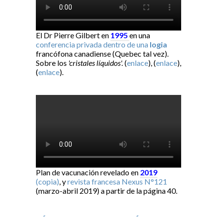
El Dr Pierre Gilbert en
1995
en una
conferencia privada dentro de una
logia
francófona canadiense (Quebec tal vez).
Sobre los
'cristales líquidos'.
(
enlace
), (
enlace
),
(
enlace
).
Plan de vacunación revelado en
2019
(copia)
, y
revista francesa Nexus N°121
(marzo-abril 2019) a partir de la página 40.