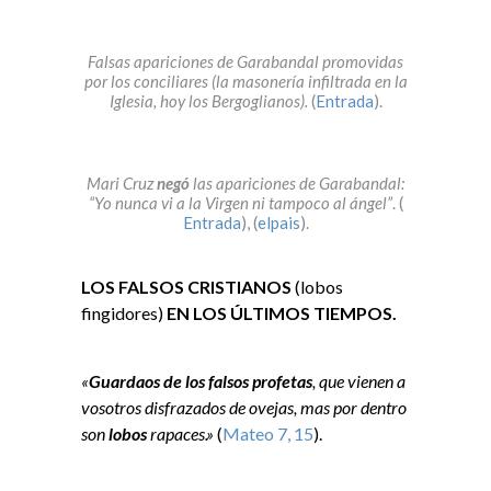
Falsas apariciones de Garabandal promovidas
por los conciliares (la masonería infiltrada en la
Iglesia, hoy los Bergoglianos).
(
Entrada
).
Mari Cruz
negó
las apariciones de Garabandal:
“Yo nunca vi a la Virgen ni tampoco al ángel”
. (
Entrada
), (
elpais
).
LOS FALSOS CRISTIANOS
(lobos
fingidores)
EN LOS ÚLTIMOS TIEMPOS.
«
Guardaos de los falsos profetas
, que vienen a
vosotros disfrazados de ovejas, mas por dentro
son
lobos
rapaces.»
(
Mateo 7, 15
).