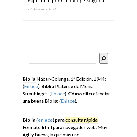
Espiritual, por Guadalupe Magaña.
2 de febrero de 2021
Buscar
Biblia
Nácar-Colunga. 1ª Edición, 1944:
(
Enlace
).
Biblia
Platense de Mons.
Straubinger: (
Enlace
).
Cómo
diferefenciar
una buena Biblia: (
Enlace
).
Biblia
(
enlace
) para
consulta rápida
.
Formato
html
para navegador web. Muy
ágil
y buena, la que más uso.