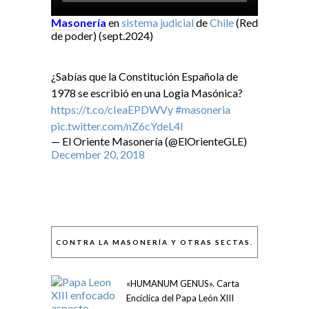
Masonería
en
sistema judicial
de
Chile
(Red
de poder) (sept.2024)
¿Sabías que la Constitución Española de
1978 se escribió en una Logia Masónica?
https://t.co/cIeaEPDWVy
#masoneria
pic.twitter.com/nZ6cYdeL4I
— El Oriente Masonería (@ElOrienteGLE)
December 20, 2018
CONTRA LA MASONERÍA Y OTRAS SECTAS.
«HUMANUM GENUS». Carta
Encíclica del Papa León XIII