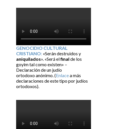
GENOCIDIO CULTURAL
CRISTIANO
:
«Serán destruidos y
aniquilados
». «Será el
final
de los
goyim tal como existen» –
Declaración de un judío
ortodoxo anónimo. (
Enlace
a más
declaraciones de este tipo por judíos
ortodoxos).