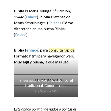
Biblia
Nácar-Colunga. 1ª Edición,
1944: (
Enlace
).
Biblia
Platense de
Mons. Straubinger: (
Enlace
).
Cómo
diferefenciar una buena Biblia:
(
Enlace
).
Biblia
(
enlace
) para
consulta rápida
.
Formato
html
para navegador web.
Muy
ágil
y buena, la que más uso.
El verdadero Rosario católico, el
EL SANTO ROSARIO
tradicional. Cómo se reza.
1 de febrero de 2021
Este ábaco portátil de nudos o bolitas es