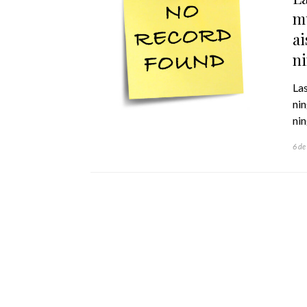
m
ai
ni
Las
nin
nin
6 de