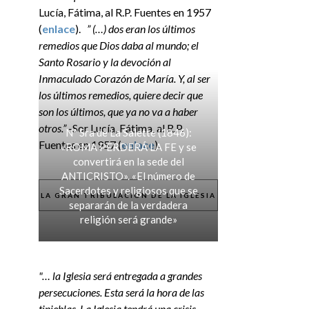
Lucía, Fátima, al R.P. Fuentes en 1957
(
enlace
).
” (…) dos eran los últimos
remedios que Dios daba al mundo; el
Santo Rosario y la devoción al
Inmaculado Corazón de María. Y, al ser
los últimos remedios, quiere decir que
son los últimos, que ya no va a haber
otros.”
-Sor Lucía, Fátima, al R.P.
Nª Sra de La Salette (1846):
Fuentes en 1957 (
enlace
).
«ROMA PERDERÁ LA FE y se
convertirá en la sede del
ANTICRISTO». «El número de
Sacerdotes y religiosos que se
LA GRAN TRIBULACIÓN DE LA IGLESIA
separarán de la verdadera
religión será grande»
"… la Iglesia será entregada a grandes
persecuciones. Esta será la hora de las
tinieblas. La Iglesia tendrá una crisis