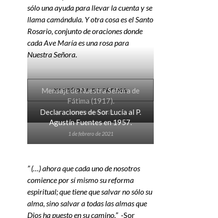
sólo una ayuda para llevar la cuenta y se
llama camándula. Y otra cosa es el Santo
Rosario, conjunto de oraciones donde
cada Ave María es una rosa para
Nuestra Señora
.
Mensaje de Nuestra Señora de
Nª SEÑORA DE FÁTIMA
Fátima (1917).
Declaraciones de Sor Lucía al P.
2 de febrero de 2021
Agustín Fuentes en 1957.
1 de febrero de 2021
” (…) ahora que cada uno de nosotros
comience por sí mismo su reforma
espiritual; que tiene que salvar no sólo su
alma, sino salvar a todas las almas que
Dios ha puesto en su camino.”
-Sor