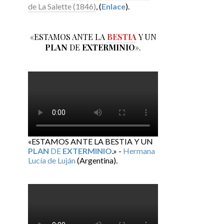
de La Salette (1846)
, (
Enlace
).
«ESTAMOS ANTE LA
BESTIA
Y UN
PLAN
DE
EXTERMINIO
».
«ESTAMOS ANTE LA BESTIA Y UN
PLAN
DE
EXTERMINIO
.» -
Hermana
Lucía de Luján
(Argentina).