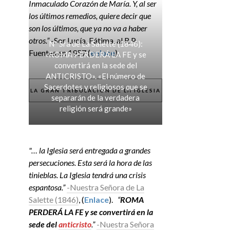
Inmaculado Corazón de María. Y, al ser
los últimos remedios, quiere decir que
son los últimos, que ya no va a haber
otros.”
-Sor Lucía, Fátima, al R.P.
Nª Sra de La Salette (1846):
Fuentes en 1957 (
enlace
).
«ROMA PERDERÁ LA FE y se
convertirá en la sede del
ANTICRISTO». «El número de
Sacerdotes y religiosos que se
LA GRAN TRIBULACIÓN DE LA IGLESIA
separarán de la verdadera
religión será grande»
"… la Iglesia será entregada a grandes
persecuciones. Esta será la hora de las
tinieblas. La Iglesia tendrá una crisis
espantosa.”
-Nuestra Señora de La
Salette (1846)
, (
Enlace
).
“
ROMA
PERDERÁ LA FE y se convertirá en la
sede del
anticristo
.”
-Nuestra Señora