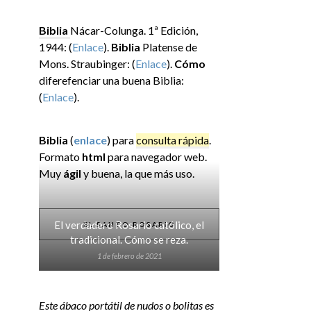
Biblia
Nácar-Colunga. 1ª Edición,
1944: (
Enlace
).
Biblia
Platense de
Mons. Straubinger: (
Enlace
).
Cómo
diferefenciar una buena Biblia:
(
Enlace
).
Biblia
(
enlace
) para
consulta rápida
.
Formato
html
para navegador web.
Muy
ágil
y buena, la que más uso.
El verdadero Rosario católico, el
EL SANTO ROSARIO
tradicional. Cómo se reza.
1 de febrero de 2021
Este ábaco portátil de nudos o bolitas es