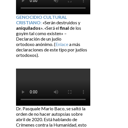
GENOCIDIO CULTURAL
CRISTIANO
:
«Serán destruidos y
aniquilados
». «Será el
final
de los
goyim tal como existen» –
Declaración de un judío
ortodoxo anónimo. (
Enlace
a más
declaraciones de este tipo por judíos
ortodoxos).
Dr. Pasquale Mario Baco, se saltó la
orden de no hacer autopsias sobre
abril de 2020. Está hablando de
Crímenes contra la Humanidad, esto