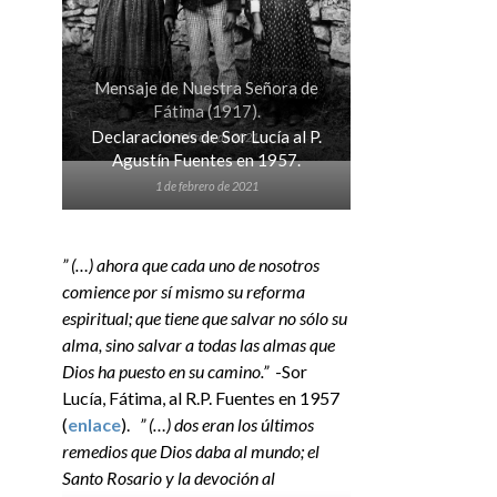
Mensaje de Nuestra Señora de
Fátima (1917).
Declaraciones de Sor Lucía al P.
2 de febrero de 2021
Agustín Fuentes en 1957.
1 de febrero de 2021
” (…) ahora que cada uno de nosotros
comience por sí mismo su reforma
espiritual; que tiene que salvar no sólo su
alma, sino salvar a todas las almas que
Dios ha puesto en su camino.”
-Sor
Lucía, Fátima, al R.P. Fuentes en 1957
(
enlace
).
” (…) dos eran los últimos
remedios que Dios daba al mundo; el
Santo Rosario y la devoción al