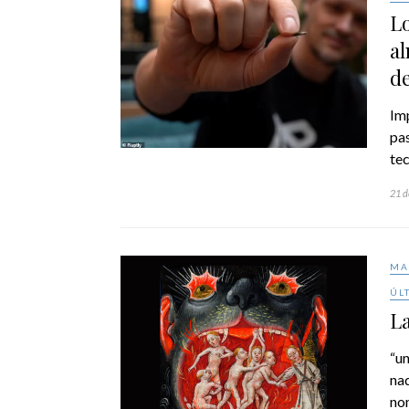
L
al
de
Im
pas
tec
21 d
MA
ÚL
La
“un
nad
nom