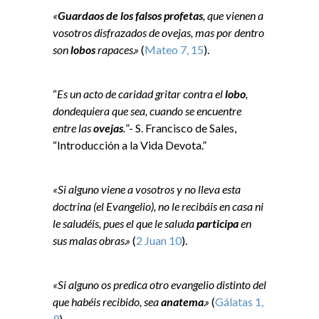
«
Guardaos de los falsos profetas
, que vienen a
vosotros disfrazados de ovejas, mas por dentro
son
lobos
rapaces.»
(
Mateo 7, 15
).
“
Es un acto de caridad gritar contra el
lobo
,
dondequiera que sea, cuando se encuentre
entre las
ovejas
.
”- S. Francisco de Sales,
“Introducción a la Vida Devota.”
«Si alguno viene a vosotros y no lleva esta
doctrina (el Evangelio), no le recibáis en casa ni
le saludéis, pues el que le saluda
participa
en
sus malas obras.»
(
2 Juan 10
).
«Si alguno os predica otro evangelio distinto del
que habéis recibido, sea
anatema
.»
(
Gálatas 1,
9
)