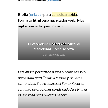
Biblia
(
enlace
) para
consulta rápida
.
Formato
html
para navegador web. Muy
ágil
y buena, la que más uso.
El verdadero Rosario católico, el
EL SANTO ROSARIO
tradicional. Cómo se reza.
1 de febrero de 2021
Este ábaco portátil de nudos o bolitas es sólo
una ayuda para llevar la cuenta y se llama
camándula. Y otra cosa es el Santo Rosario,
conjunto de oraciones donde cada Ave María
es una rosa para Nuestra Señora
.