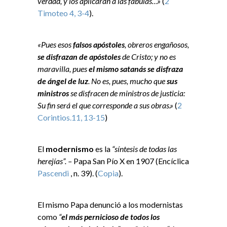
verdad, y los aplicaran a las fábulas…»
(
2
Timoteo 4, 3-4
).
«Pues esos
falsos apóstoles
, obreros engañosos,
se disfrazan de apóstoles
de Cristo; y no es
maravilla, pues
el mismo satanás se disfraza
de ángel de luz
. No es, pues, mucho que
sus
ministros
se disfracen de ministros de justicia:
Su fin será el que corresponde a sus obras.»
(
2
Corintios.11, 13-15
)
El
modernismo
es la
“síntesis de todas las
herejías”. –
Papa San Pío X en 1907 (Encíclica
Pascendi
, n. 39). (
Copia
).
El mismo Papa denunció a los modernistas
como
“
el más pernicioso de todos los