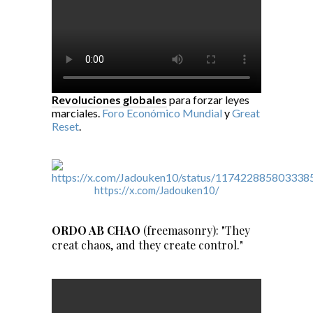
Revoluciones globales
para forzar leyes
marciales.
Foro Económico Mundial
y
Great
Reset
.
https://x.com/Jadouken10/
ORDO AB CHAO
(freemasonry): "They
creat chaos, and they create control."