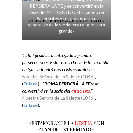
PERDERÁ LA FE y se convertirá en la
sede del ANTICRISTO». «El número de
Sacerdotes y religiosos que se
LA GRAN TRIBULACIÓN DE LA IGLESIA
separarán de la verdadera religión será
grande»
"… la Iglesia será entregada a grandes
persecuciones. Esta será la hora de las tinieblas.
La Iglesia tendrá una crisis espantosa.”
-
Nuestra Señora de La Salette (1846)
,
(
Enlace
).
“
ROMA PERDERÁ LA FE y se
convertirá en la sede del
anticristo
.”
-
Nuestra Señora de La Salette (1846)
,
(
Enlace
).
«ESTAMOS ANTE LA
BESTIA
Y UN
PLAN
DE
EXTERMINIO
».