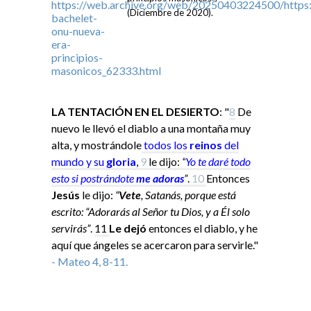
(Diciembre de 2020).
LA TENTACIÓN EN EL DESIERTO
: "
8
De
nuevo le llevó el diablo a una montaña muy
alta, y mostrándole
todos los
reinos
del
mundo y su
gloria
,
9
le dijo:
“
Yo
te daré todo
esto si
postrándote
me adoras
”
.
10
Entonces
Jesús
le dijo:
“
Vete
, Satanás, porque está
escrito: “Adorarás al Señor tu Dios, y a Él solo
servirás”
.
11
Le dejó
entonces el diablo, y he
aquí que ángeles se acercaron para servirle."
- Mateo 4, 8-11.