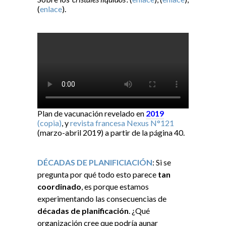
(
enlace
).
Plan de vacunación revelado en
2019
(copia)
, y
revista francesa Nexus N°121
(marzo-abril 2019) a partir de la página 40.
DÉCADAS DE PLANIFICIACIÓN
: Si se
pregunta por qué todo esto parece
tan
coordinado
, es porque estamos
experimentando las consecuencias de
décadas de planificación
. ¿Qué
organización cree que podría aunar