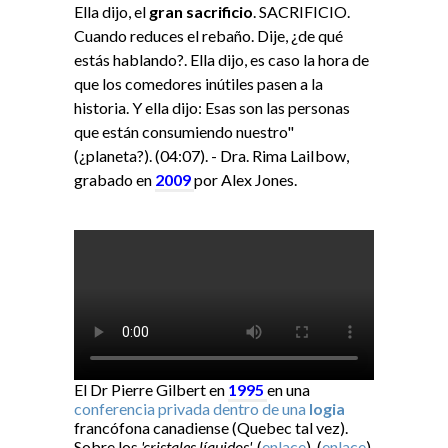
Ella dijo, el
gran sacrificio
. SACRIFICIO.
Cuando reduces el rebaño. Dije, ¿de qué
estás hablando?. Ella dijo, es caso la hora de
que los comedores inútiles pasen a la
historia. Y ella dijo: Esas son las personas
que están consumiendo nuestro"
(¿planeta?). (04:07). - Dra. Rima LaiIbow,
grabado en
2009
por Alex Jones.
El Dr Pierre Gilbert en
1995
en una
conferencia privada dentro de una
logia
francófona canadiense (Quebec tal vez).
Sobre los
'cristales líquidos'.
(
enlace
), (
enlace
),