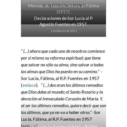
Mensaje de Nuestra Señora de Fátima
Nª SEÑORA DE FÁTIMA
(1917).
Declaraciones de Sor Lucía al P.
2 de febrero de 2021
Agustín Fuentes en 1957.
1 de febrero de 2021
” (…) ahora que cada uno de nosotros comience
por sí mismo su reforma espiritual; que tiene
que salvar no sólo su alma, sino salvar a todas
las almas que Dios ha puesto en su camino.”
-
Sor Lucía, Fátima, al R.P. Fuentes en 1957
(
enlace
).
” (…) dos eran los últimos remedios
que Dios daba al mundo; el Santo Rosario y la
devoción al Inmaculado Corazón de María. Y,
al ser los últimos remedios, quiere decir que son
los últimos, que ya no va a haber otros.”
-Sor
Lucía, Fátima, al R.P. Fuentes en 1957
(
enlace
).
Nª Sra de La Salette (1846): «ROMA