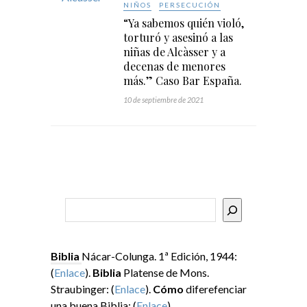
NIÑOS
PERSECUCIÓN
“Ya sabemos quién violó,
torturó y asesinó a las
niñas de Alcàsser y a
decenas de menores
más.” Caso Bar España.
10 de septiembre de 2021
Buscar
Biblia
Nácar-Colunga. 1ª Edición, 1944:
(
Enlace
).
Biblia
Platense de Mons.
Straubinger: (
Enlace
).
Cómo
diferefenciar
una buena Biblia: (
Enlace
).