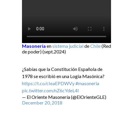
Masonería
en
sistema judicial
de
Chile
(Red
de poder) (sept.2024)
¿Sabías que la Constitución Española de
1978 se escribió en una Logia Masónica?
https://t.co/cIeaEPDWVy
#masoneria
pic.twitter.com/nZ6cYdeL4I
— El Oriente Masonería (@ElOrienteGLE)
December 20, 2018