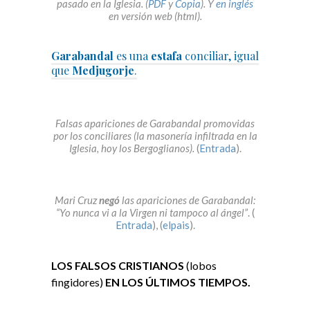
pasado en la Iglesia. (
PDF
y
Copia
). Y
en inglés
en versión web (html).
Garabandal
es una
estafa
conciliar, igual
que
Medjugorje
.
Falsas apariciones de Garabandal promovidas
por los conciliares (la masonería infiltrada en la
Iglesia, hoy los Bergoglianos).
(
Entrada
).
Mari Cruz
negó
las apariciones de Garabandal:
“Yo nunca vi a la Virgen ni tampoco al ángel”
. (
Entrada
), (
elpais
).
LOS FALSOS CRISTIANOS
(lobos
fingidores)
EN LOS ÚLTIMOS TIEMPOS.