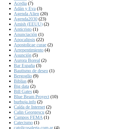
Acedia
(7)
Adán y Eva
(3)
Agenda Alien
(20)
Agenda2030
(23)
Amish (EEUU)
(2)
Anticristo
(1)
Anunciación
(1)
Apocalipsis
(22)
Apostolicae curae
(2)
Arrepentimiento
(4)
Asunción
(5)
Aurora Boreal
(2)
Bar España
(3)
Bautismo de deseo
(1)
Bergoglio
(9)
Biblias
(6)
Big data
(2)
Bill Gates
(4)
Blue Beam Proyect
(10)
burbuja.info
(2)
Caída de Internet
(2)
Calin Georgescu
(2)
Campos FEMA
(1)
Catecismo
(1)
catolicosalerta.com.ar
(4)