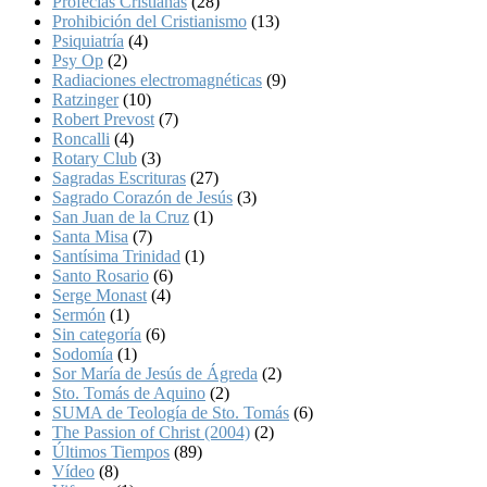
Profecías Cristianas
(28)
Prohibición del Cristianismo
(13)
Psiquiatría
(4)
Psy Op
(2)
Radiaciones electromagnéticas
(9)
Ratzinger
(10)
Robert Prevost
(7)
Roncalli
(4)
Rotary Club
(3)
Sagradas Escrituras
(27)
Sagrado Corazón de Jesús
(3)
San Juan de la Cruz
(1)
Santa Misa
(7)
Santísima Trinidad
(1)
Santo Rosario
(6)
Serge Monast
(4)
Sermón
(1)
Sin categoría
(6)
Sodomía
(1)
Sor María de Jesús de Ágreda
(2)
Sto. Tomás de Aquino
(2)
SUMA de Teología de Sto. Tomás
(6)
The Passion of Christ (2004)
(2)
Últimos Tiempos
(89)
Vídeo
(8)