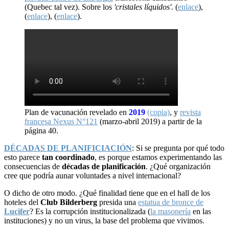
(Quebec tal vez). Sobre los
'cristales líquidos'.
(
enlace
),
(
enlace
), (
enlace
).
Plan de vacunación revelado en
2019
(copia)
, y
revista
francesa Nexus N°121
(marzo-abril 2019) a partir de la
página 40.
DÉCADAS DE PLANIFICIACIÓN
: Si se pregunta por qué todo
esto parece
tan coordinado
, es porque estamos experimentando las
consecuencias de
décadas de planificación
. ¿Qué organización
cree que podría aunar voluntades a nivel internacional?
O dicho de otro modo. ¿Qué finalidad tiene que en el hall de los
hoteles del
Club Bilderberg
presida una
estatua de bronce de
Lucifer
? Es la corrupción institucionalizada (
la masonería
en las
instituciones) y no un virus, la base del problema que vivimos.