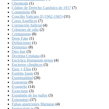
Chemtrails
(1)
Código de Derecho Canónico de 1917
(7)
Comunismo
(5)
Concilio Vaticano II (1962-1965)
(31)
Coros Angélicos
(7)
Corrupción Judicial
(4)
Crímenes de odio
(2)
Cristianismo
(8)
Deep Fake
(1)
Definiciones
(1)
Demonios
(8)
Dies Irae
(3)
Doctrina Cristiana
(1)
Encíclica Humanum genus
(4)
Encierros climáticos
(3)
Enoc y Elías
(1)
Espíritu Santo
(3)
Espiritualidad
(28)
Eugenesia
(9)
Evangelio
(14)
Exorcismo
(3)
Expulsión de los judíos
(3)
Exterminio
(37)
Falsas apariciones Marianas
(4)
Farmacéuticas
(3)