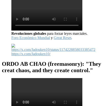
Revoluciones globales
para forzar leyes marciales.
Foro Económico Mundial
y
Great Reset
.
https://x.com/Jadouken10/
ORDO AB CHAO
(freemasonry): "They
creat chaos, and they create control."