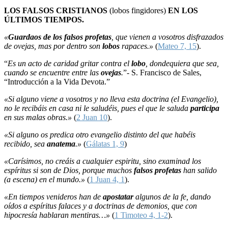
LOS FALSOS CRISTIANOS
(lobos fingidores)
EN LOS
ÚLTIMOS TIEMPOS.
«
Guardaos de los falsos profetas
, que vienen a vosotros disfrazados
de ovejas, mas por dentro son
lobos
rapaces.»
(
Mateo 7, 15
).
“
Es un acto de caridad gritar contra el
lobo
, dondequiera que sea,
cuando se encuentre entre las
ovejas
.
”- S. Francisco de Sales,
“Introducción a la Vida Devota.”
«Si alguno viene a vosotros y no lleva esta doctrina (el Evangelio),
no le recibáis en casa ni le saludéis, pues el que le saluda
participa
en sus malas obras.»
(
2 Juan 10
).
«Si alguno os predica otro evangelio distinto del que habéis
recibido, sea
anatema
.»
(
Gálatas 1, 9
)
«Carísimos, no creáis a cualquier espiritu, sino examinad los
espíritus si son de Dios, porque muchos
falsos profetas
han salido
(a escena) en el mundo.»
(
1 Juan 4, 1
).
«En tiempos venideros han de
apostatar
algunos de la fe, dando
oídos a espíritus falaces y a doctrinas de demonios, que con
hipocresía hablaran mentiras…»
(
1 Timoteo 4, 1-2
).