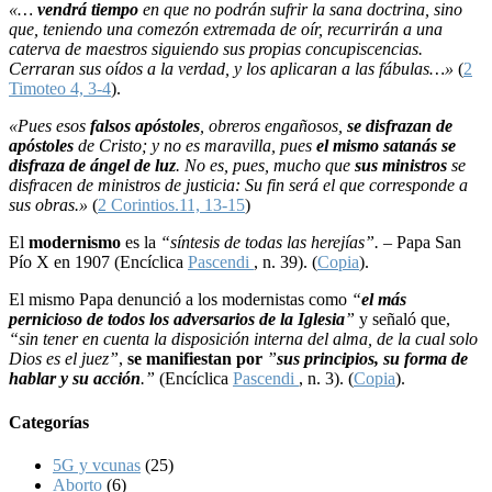
«…
vendrá tiempo
en que no podrán sufrir la sana doctrina, sino
que, teniendo una comezón extremada de oír, recurrirán a una
caterva de maestros siguiendo sus propias concupiscencias.
Cerraran sus oídos a la verdad, y los aplicaran a las fábulas…»
(
2
Timoteo 4, 3-4
).
«Pues esos
falsos apóstoles
, obreros engañosos,
se disfrazan de
apóstoles
de Cristo; y no es maravilla, pues
el mismo satanás se
disfraza de ángel de luz
. No es, pues, mucho que
sus ministros
se
disfracen de ministros de justicia: Su fin será el que corresponde a
sus obras.»
(
2 Corintios.11, 13-15
)
El
modernismo
es la
“síntesis de todas las herejías”. –
Papa San
Pío X en 1907 (Encíclica
Pascendi
, n. 39). (
Copia
).
El mismo Papa denunció a los modernistas como
“
el más
pernicioso de todos los adversarios de la Iglesia
”
y señaló que,
“sin tener en cuenta la disposición interna del alma, de la cual solo
Dios es el juez”
,
se manifiestan por
”
sus principios, su forma de
hablar y su acción
.”
(Encíclica
Pascendi
, n. 3). (
Copia
).
Categorías
5G y vcunas
(25)
Aborto
(6)