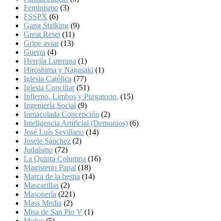
Feminismo
(3)
FSSPX
(6)
Gang Stalking
(9)
Great Reset
(11)
Gripe aviar
(13)
Guerra
(4)
Herejía Luterana
(1)
Hiroshima y Nagasaki
(1)
Iglesia Católica
(77)
Iglesia Conciliar
(51)
Infierno, Limbos y Purgatorio.
(15)
Ingeniería Social
(9)
Inmaculada Concepción
(2)
Inteligencia Artificial (Demonios)
(6)
José Luís Sevillano
(14)
Josele Sánchez
(2)
Judaísmo
(72)
La Quinta Columna
(16)
Magisterio Papal
(18)
Marca de la bestia
(14)
Mascarillas
(2)
Masonería
(221)
Mass Media
(2)
Misa de San Pio V
(1)
Moloc
(5)