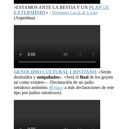
«ESTAMOS ANTE LA BESTIA Y UN
PLAN
DE
EXTERMINIO
.» -
Hermana Lucía de Luján
(Argentina).
GENOCIDIO CULTURAL CRISTIANO
:
«Serán
destruidos y
aniquilados
». «Será el
final
de los goyim
tal como existen» – Declaración de un judío
ortodoxo anónimo. (
Enlace
a más declaraciones de este
tipo por judíos ortodoxos).