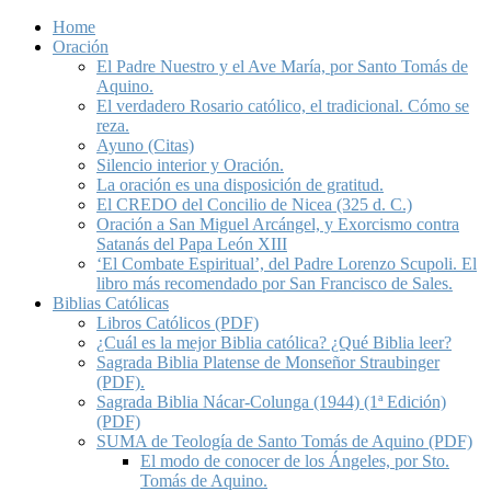
Home
Oración
El Padre Nuestro y el Ave María, por Santo Tomás de
Aquino.
El verdadero Rosario católico, el tradicional. Cómo se
reza.
Ayuno (Citas)
Silencio interior y Oración.
La oración es una disposición de gratitud.
El CREDO del Concilio de Nicea (325 d. C.)
Oración a San Miguel Arcángel, y Exorcismo contra
Satanás del Papa León XIII
‘El Combate Espiritual’, del Padre Lorenzo Scupoli. El
libro más recomendado por San Francisco de Sales.
Biblias Católicas
Libros Católicos (PDF)
¿Cuál es la mejor Biblia católica? ¿Qué Biblia leer?
Sagrada Biblia Platense de Monseñor Straubinger
(PDF).
Sagrada Biblia Nácar-Colunga (1944) (1ª Edición)
(PDF)
SUMA de Teología de Santo Tomás de Aquino (PDF)
El modo de conocer de los Ángeles, por Sto.
Tomás de Aquino.