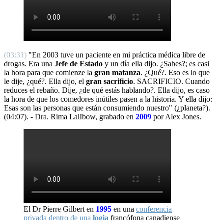
(03:31)
"En 2003 tuve un paciente en mi práctica médica libre de
drogas. Era una
Jefe de Estado
y un día ella dijo. ¿Sabes?; es casi
la hora para que comienze la
gran matanza
. ¿Qué?. Eso es lo que
le dije, ¿qué?. Ella dijo, el
gran sacrificio
. SACRIFICIO. Cuando
reduces el rebaño. Dije, ¿de qué estás hablando?. Ella dijo, es caso
la hora de que los comedores inútiles pasen a la historia. Y ella dijo:
Esas son las personas que están consumiendo nuestro" (¿planeta?).
(04:07). - Dra. Rima LaiIbow, grabado en
2009
por Alex Jones.
El Dr Pierre Gilbert en
1995
en una
conferencia
privada dentro de una
logia
francófona canadiense