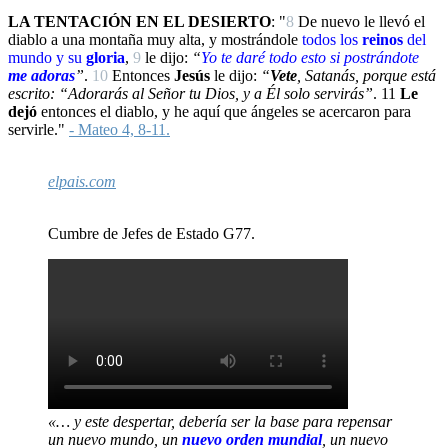
LA TENTACIÓN EN EL DESIERTO
: "
8
De nuevo le llevó el
diablo a una montaña muy alta, y mostrándole
todos los
reinos
del
mundo y su
gloria
,
9
le dijo:
“
Yo
te daré todo esto si
postrándote
me adoras
”
.
10
Entonces
Jesús
le dijo:
“
Vete
, Satanás, porque está
escrito: “Adorarás al Señor tu Dios, y a Él solo servirás”
.
11
Le
dejó
entonces el diablo, y he aquí que ángeles se acercaron para
servirle."
- Mateo 4, 8-11.
elpais.com
Cumbre de Jefes de Estado G77.
«… y este despertar, debería ser la base para repensar
un nuevo mundo, un
nuevo orden mundial
, un nuevo