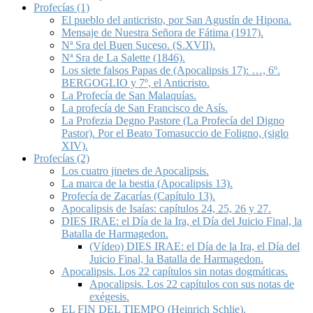
Profecías (1)
El pueblo del anticristo, por San Agustín de Hipona.
Mensaje de Nuestra Señora de Fátima (1917).
Nª Sra del Buen Suceso. (S.XVII).
Nª Sra de La Salette (1846).
Los siete falsos Papas de (Apocalipsis 17): …, 6º.
BERGOGLIO y 7º, el Anticristo.
La Profecía de San Malaquías.
La profecía de San Francisco de Asís.
La Profezia Degno Pastore (La Profecía del Digno
Pastor). Por el Beato Tomasuccio de Foligno, (siglo
XIV).
Profecías (2)
Los cuatro jinetes de Apocalipsis.
La marca de la bestia (Apocalipsis 13).
Profecía de Zacarías (Capítulo 13).
Apocalipsis de Isaías: capítulos 24, 25, 26 y 27.
DIES IRAE: el Día de la Ira, el Día del Juicio Final, la
Batalla de Harmagedon.
(Vídeo) DIES IRAE: el Día de la Ira, el Día del
Juicio Final, la Batalla de Harmagedon.
Apocalipsis. Los 22 capítulos sin notas dogmáticas.
Apocalipsis. Los 22 capítulos con sus notas de
exégesis.
EL FIN DEL TIEMPO (Heinrich Schlie).