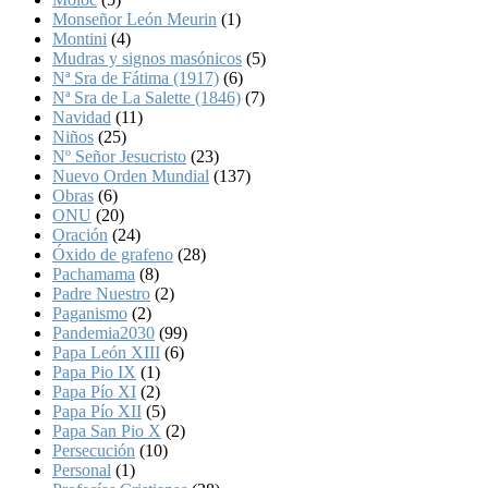
Monseñor León Meurin
(1)
Montini
(4)
Mudras y signos masónicos
(5)
Nª Sra de Fátima (1917)
(6)
Nª Sra de La Salette (1846)
(7)
Navidad
(11)
Niños
(25)
Nº Señor Jesucristo
(23)
Nuevo Orden Mundial
(137)
Obras
(6)
ONU
(20)
Oración
(24)
Óxido de grafeno
(28)
Pachamama
(8)
Padre Nuestro
(2)
Paganismo
(2)
Pandemia2030
(99)
Papa León XIII
(6)
Papa Pio IX
(1)
Papa Pío XI
(2)
Papa Pío XII
(5)
Papa San Pio X
(2)
Persecución
(10)
Personal
(1)