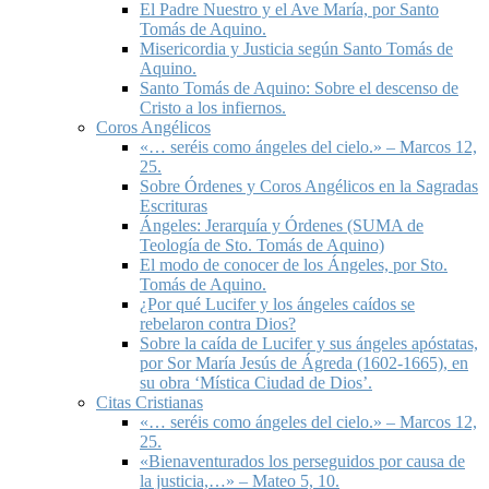
El Padre Nuestro y el Ave María, por Santo
Tomás de Aquino.
Misericordia y Justicia según Santo Tomás de
Aquino.
Santo Tomás de Aquino: Sobre el descenso de
Cristo a los infiernos.
Coros Angélicos
«… seréis como ángeles del cielo.» – Marcos 12,
25.
Sobre Órdenes y Coros Angélicos en la Sagradas
Escrituras
Ángeles: Jerarquía y Órdenes (SUMA de
Teología de Sto. Tomás de Aquino)
El modo de conocer de los Ángeles, por Sto.
Tomás de Aquino.
¿Por qué Lucifer y los ángeles caídos se
rebelaron contra Dios?
Sobre la caída de Lucifer y sus ángeles apóstatas,
por Sor María Jesús de Ágreda (1602-1665), en
su obra ‘Mística Ciudad de Dios’.
Citas Cristianas
«… seréis como ángeles del cielo.» – Marcos 12,
25.
«Bienaventurados los perseguidos por causa de
la justicia,…» – Mateo 5, 10.