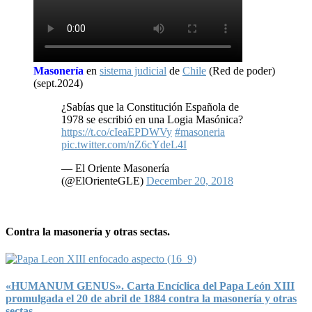
Masonería
en
sistema judicial
de
Chile
(Red de poder)
(sept.2024)
¿Sabías que la Constitución Española de
1978 se escribió en una Logia Masónica?
https://t.co/cIeaEPDWVy
#masoneria
pic.twitter.com/nZ6cYdeL4I
— El Oriente Masonería
(@ElOrienteGLE)
December 20, 2018
Contra la masonería y otras sectas.
«HUMANUM GENUS». Carta Encíclica del Papa León XIII
promulgada el 20 de abril de 1884 contra la masonería y otras
sectas.