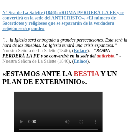
Nª Sra de La Salette (1846): «ROMA PERDERÁ LA FE y se
convertirá en la sede del ANTICRISTO». «El número de
Sacerdotes y religiosos que se separarán de la verdadera
religión será grande»
"… la Iglesia será entregada a grandes persecuciones. Esta será la
hora de las tinieblas. La Iglesia tendrá una crisis espantosa.”
-
Nuestra Señora de La Salette (1846)
, (
Enlace
).
“
ROMA
PERDERÁ LA FE y se convertirá en la sede del
anticristo
.”
-
Nuestra Señora de La Salette (1846)
, (
Enlace
).
«ESTAMOS ANTE LA
BESTIA
Y UN
PLAN
DE
EXTERMINIO
».