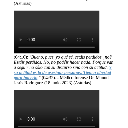
(Asturias).
(04:10):
"Bueno, pues, yo qué sé, estáis perdidos ¿no?
Estáis perdidos. No, no podéis hacer nada. Porque van
a seguir no sólo con su discurso sino con su actitud.
Y
su actitud es la de asesinar personas. Tienen libertad
para hacerlo
."
(04:32). - Médico forense Dr. Manuel
Jesús Rodríguez (18 junio 2023) (Asturias).