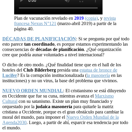
Plan de vacunación revelado en
2019
(copia)
, y
revista
francesa Nexus N°121
(marzo-abril 2019) a partir de la
página 40.
DÉCADAS DE PLANIFICIACIÓN
: Si se pregunta por qué todo
esto parece
tan coordinado
, es porque estamos experimentando las
consecuencias de
décadas de planificación
. ¿Qué organización
cree que podría aunar voluntades a nivel internacional?
O dicho de otro modo. ¿Qué finalidad tiene que en el hall de los
hoteles del
Club Bilderberg
presida una
estatua de bronce de
Lucifer
? Es la corrupción institucionalizada (
la masonería
en las
instituciones) y no un virus, la base del problema que vivimos.
NUEVO ORDEN MUNDIAL
: El cristianismo se está diluyendo
en Occidente que fue su cuna, mientras avanza el
Marxismo
Cultural
con su satanismo. Existe un plan muy financiado y
orquestado por la
judaica masonería
para quitarle la matriz
cristiana a Occidente, porque es el gran obstáculo para cambiar la
moral del mundo, para imponer el
Nuevo Orden Mundial de la
Agenda2030
. Luego, a partir de ahí, esparcir esa tendencia por todo
el mundo.