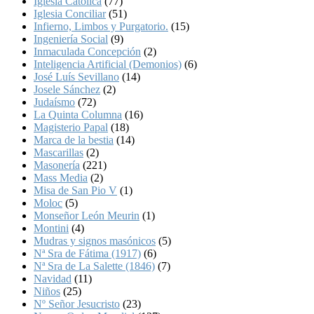
Iglesia Católica
(77)
Iglesia Conciliar
(51)
Infierno, Limbos y Purgatorio.
(15)
Ingeniería Social
(9)
Inmaculada Concepción
(2)
Inteligencia Artificial (Demonios)
(6)
José Luís Sevillano
(14)
Josele Sánchez
(2)
Judaísmo
(72)
La Quinta Columna
(16)
Magisterio Papal
(18)
Marca de la bestia
(14)
Mascarillas
(2)
Masonería
(221)
Mass Media
(2)
Misa de San Pio V
(1)
Moloc
(5)
Monseñor León Meurin
(1)
Montini
(4)
Mudras y signos masónicos
(5)
Nª Sra de Fátima (1917)
(6)
Nª Sra de La Salette (1846)
(7)
Navidad
(11)
Niños
(25)
Nº Señor Jesucristo
(23)