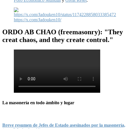
Foro Económico Mundial
y
Great Reset
.
https://x.com/Jadouken10/
ORDO AB CHAO
(freemasonry): "They
creat chaos, and they create control."
La masonería en todo ámbito y lugar
Breve resumen de Jefes de Estado asesinados por la masonería,