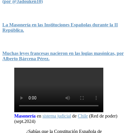
(por @Jadouken10)
La Masonería en las Instituciones Españolas durante la II
República.
Muchas leyes francesas nacieron en las logias masónicas, por
Alberto Bárcena Pérez.
Masonería
en
sistema judicial
de
Chile
(Red de poder)
(sept.2024)
¿Sabías que la Constitución Española de