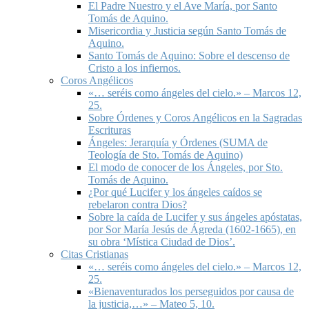
El Padre Nuestro y el Ave María, por Santo
Tomás de Aquino.
Misericordia y Justicia según Santo Tomás de
Aquino.
Santo Tomás de Aquino: Sobre el descenso de
Cristo a los infiernos.
Coros Angélicos
«… seréis como ángeles del cielo.» – Marcos 12,
25.
Sobre Órdenes y Coros Angélicos en la Sagradas
Escrituras
Ángeles: Jerarquía y Órdenes (SUMA de
Teología de Sto. Tomás de Aquino)
El modo de conocer de los Ángeles, por Sto.
Tomás de Aquino.
¿Por qué Lucifer y los ángeles caídos se
rebelaron contra Dios?
Sobre la caída de Lucifer y sus ángeles apóstatas,
por Sor María Jesús de Ágreda (1602-1665), en
su obra ‘Mística Ciudad de Dios’.
Citas Cristianas
«… seréis como ángeles del cielo.» – Marcos 12,
25.
«Bienaventurados los perseguidos por causa de
la justicia,…» – Mateo 5, 10.