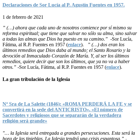
Declaraciones de Sor Lucía al P. Agustín Fuentes en 1957.
1 de febrero de 2021
” (…) ahora que cada uno de nosotros comience por sí mismo su
reforma espiritual; que tiene que salvar no sólo su alma, sino salvar
a todas las almas que Dios ha puesto en su camino.”
-Sor Lucía,
Fátima, al R.P. Fuentes en 1957 (
enlace
).
” (…) dos eran los
últimos remedios que Dios daba al mundo; el Santo Rosario y la
devoción al Inmaculado Corazón de María. Y, al ser los últimos
remedios, quiere decir que son los últimos, que ya no va a haber
otros.”
-Sor Lucía, Fátima, al R.P. Fuentes en 1957 (
enlace
).
La gran tribulación de la Iglesia
Nª Sra de La Salette (1846): «ROMA PERDERÁ LA FE y se
convertirá en la sede del ANTICRISTO». «El número de
Sacerdotes y religiosos que se separarán de la verdadera
religión será grande»
"… la Iglesia será entregada a grandes persecuciones. Esta será la
hora de las tinieblas. La Iglesia tendrá una crisis espantosa.”
-