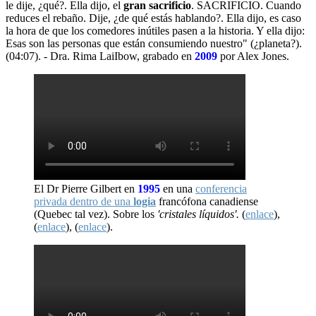
le dije, ¿qué?. Ella dijo, el
gran sacrificio
. SACRIFICIO. Cuando
reduces el rebaño. Dije, ¿de qué estás hablando?. Ella dijo, es caso
la hora de que los comedores inútiles pasen a la historia. Y ella dijo:
Esas son las personas que están consumiendo nuestro" (¿planeta?).
(04:07). - Dra. Rima LaiIbow, grabado en
2009
por Alex Jones.
El Dr Pierre Gilbert en
1995
en una
conferencia
privada dentro de una
logia
francófona canadiense
(Quebec tal vez). Sobre los
'cristales líquidos'.
(
enlace
),
(
enlace
), (
enlace
).