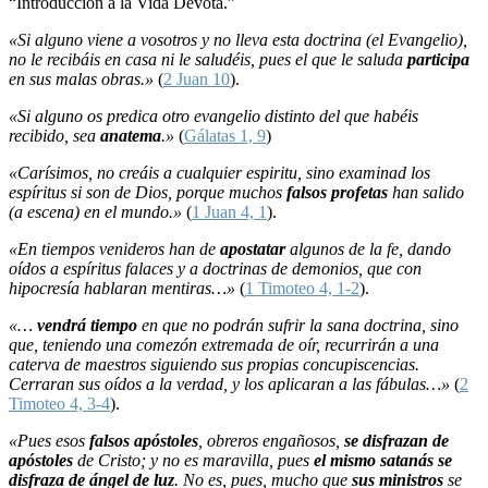
“Introducción a la Vida Devota.”
«Si alguno viene a vosotros y no lleva esta doctrina (el Evangelio),
no le recibáis en casa ni le saludéis, pues el que le saluda
participa
en sus malas obras.»
(
2 Juan 10
).
«Si alguno os predica otro evangelio distinto del que habéis
recibido, sea
anatema
.»
(
Gálatas 1, 9
)
«Carísimos, no creáis a cualquier espiritu, sino examinad los
espíritus si son de Dios, porque muchos
falsos profetas
han salido
(a escena) en el mundo.»
(
1 Juan 4, 1
).
«En tiempos venideros han de
apostatar
algunos de la fe, dando
oídos a espíritus falaces y a doctrinas de demonios, que con
hipocresía hablaran mentiras…»
(
1 Timoteo 4, 1-2
).
«…
vendrá tiempo
en que no podrán sufrir la sana doctrina, sino
que, teniendo una comezón extremada de oír, recurrirán a una
caterva de maestros siguiendo sus propias concupiscencias.
Cerraran sus oídos a la verdad, y los aplicaran a las fábulas…»
(
2
Timoteo 4, 3-4
).
«Pues esos
falsos apóstoles
, obreros engañosos,
se disfrazan de
apóstoles
de Cristo; y no es maravilla, pues
el mismo satanás se
disfraza de ángel de luz
. No es, pues, mucho que
sus ministros
se