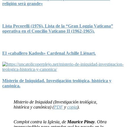
religión será grande»
Lista Pecorelli (1976). Lista de la “Gran Loggia Vaticana”
operativa en el Concilio Vaticano II (1962-1965).
El «caballero Kadosh» Cardenal Achille Liénart.
Misterio de Iniquidad. Investigación teológica, histórica y
canónica.
Misterio de Iniquidad (Investigación teológica,
histórica y canónica) (
PDF
y
copia
).
Complot contra la Iglesia, de
Maurice Pinay
. Obra
imprescindible para entender qué ha pasado en la