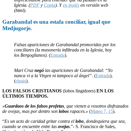
Iglesia. (
PDF
y
Copia
). Y
en inglés
en versión web
(html).
Garabandal
es una
estafa
conciliar, igual que
Medjugorje
.
Falsas apariciones de Garabandal promovidas por los
conciliares (la masonería infiltrada en la Iglesia, hoy
los Bergoglianos).
(
Entrada
).
Mari Cruz
negó
las apariciones de Garabandal: “Yo
nunca vi a la Virgen ni tampoco al ángel”
. (
Entrada
),
(
elpais
).
LOS FALSOS CRISTIANOS
(lobos fingidores)
EN LOS
ÚLTIMOS TIEMPOS.
«
Guardaos de los falsos profetas
, que vienen a vosotros disfrazados
de ovejas, mas por dentro son
lobos
rapaces.»
(
Mateo 7, 15
).
“
Es un acto de caridad gritar contra el
lobo
, dondequiera que sea,
cuando se encuentre entre las
ovejas
.
”- S. Francisco de Sales,