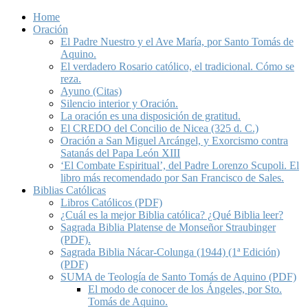
Home
Oración
El Padre Nuestro y el Ave María, por Santo Tomás de
Aquino.
El verdadero Rosario católico, el tradicional. Cómo se
reza.
Ayuno (Citas)
Silencio interior y Oración.
La oración es una disposición de gratitud.
El CREDO del Concilio de Nicea (325 d. C.)
Oración a San Miguel Arcángel, y Exorcismo contra
Satanás del Papa León XIII
‘El Combate Espiritual’, del Padre Lorenzo Scupoli. El
libro más recomendado por San Francisco de Sales.
Biblias Católicas
Libros Católicos (PDF)
¿Cuál es la mejor Biblia católica? ¿Qué Biblia leer?
Sagrada Biblia Platense de Monseñor Straubinger
(PDF).
Sagrada Biblia Nácar-Colunga (1944) (1ª Edición)
(PDF)
SUMA de Teología de Santo Tomás de Aquino (PDF)
El modo de conocer de los Ángeles, por Sto.
Tomás de Aquino.