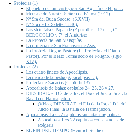
Profecías (1)
El pueblo del anticristo, por San Agustín de Hipona.
Mensaje de Nuestra Señora de Fátima (1917).
Nª Sra del Buen Suceso. (S.XVII).
Nª Sra de La Salette (1846).
Los siete falsos Papas de (Apocalipsis 17): …, 6º.
BERGOGLIO y 7º, el Anticristo.
La Profecía de San Malaquías.
La profecía de San Francisco de Asís.
La Profezia Degno Pastore (La Profecía del Digno
Pastor). Por el Beato Tomasuccio de Foligno, (siglo
XIV).
Profecías (2)
Los cuatro jinetes de Apocalipsis.
La marca de la bestia (Apocalipsis 13).
Profecía de Zacarías (Capítulo 13).
Apocalipsis de Isaías: capítulos 24, 25, 26 y 27.
DIES IRAE: el Día de la Ira, el Día del Juicio Final, la
Batalla de Harmagedon.
(Vídeo) DIES IRAE: el Día de la Ira, el Día del
Juicio Final, la Batalla de Harmagedon.
Apocalipsis. Los 22 capítulos sin notas dogmáticas.
Apocalipsis. Los 22 capítulos con sus notas de
exégesis.
EL FIN DEL TIEMPO (Heinrich Schlie).