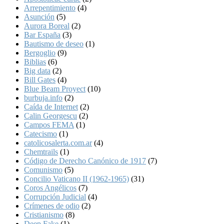
Arrepentimiento
(4)
Asunción
(5)
Aurora Boreal
(2)
Bar España
(3)
Bautismo de deseo
(1)
Bergoglio
(9)
Biblias
(6)
Big data
(2)
Bill Gates
(4)
Blue Beam Proyect
(10)
burbuja.info
(2)
Caída de Internet
(2)
Calin Georgescu
(2)
Campos FEMA
(1)
Catecismo
(1)
catolicosalerta.com.ar
(4)
Chemtrails
(1)
Código de Derecho Canónico de 1917
(7)
Comunismo
(5)
Concilio Vaticano II (1962-1965)
(31)
Coros Angélicos
(7)
Corrupción Judicial
(4)
Crímenes de odio
(2)
Cristianismo
(8)
Deep Fake
(1)