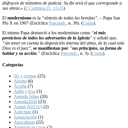
disfracen de ministros de justicia: Su fin será el que corresponde a
sus obras.»
(
2 Corintios.11, 13-15
)
El
modernismo
es la
“síntesis de todas las herejías”. –
Papa San
Pío X en 1907 (Encíclica
Pascendi
, n. 39). (
Copia
).
El mismo Papa denunció a los modernistas como
“
el más
pernicioso de todos los adversarios de la Iglesia
”
y señaló que,
“sin tener en cuenta la disposición interna del alma, de la cual solo
Dios es el juez”
,
se manifiestan por
”
sus principios, su forma de
hablar y su acción
.”
(Encíclica
Pascendi
, n. 3). (
Copia
).
Categorías
5G y vcunas
(25)
Aborto
(6)
Acedia
(7)
Adán y Eva
(3)
Agenda Alien
(20)
Agenda2030
(23)
Amish (EEUU)
(2)
Anticristo
(1)
Anunciación
(1)
Apocalipsis
(22)
Apostolicae curae
(2)