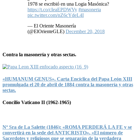
1978 se escribió en una Logia Masónica?
https://t.co/cIeaEPDWVy
#masoneria
pic.twitter.com/nZ6cYdeL4I
— El Oriente Masonería
(@ElOrienteGLE)
December 20, 2018
Contra la masonería y otras sectas.
«HUMANUM GENUS». Carta Encíclica del Papa León XIII
promulgada el 20 de abril de 1884 contra la masonería y otras
sectas.
Concilio Vaticano II (1962-1965)
Nª Sra de La Salette (1846): «ROMA PERDERÁ LA FE y se
convertirá en la sede del ANTICRISTO». «El número de
Sacerdotes y religiosos que se separarán de la verdadera