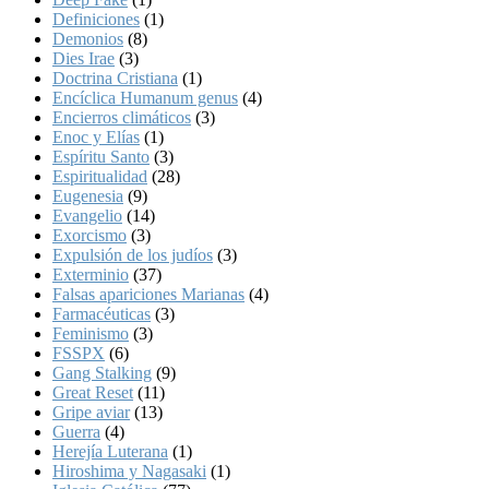
Definiciones
(1)
Demonios
(8)
Dies Irae
(3)
Doctrina Cristiana
(1)
Encíclica Humanum genus
(4)
Encierros climáticos
(3)
Enoc y Elías
(1)
Espíritu Santo
(3)
Espiritualidad
(28)
Eugenesia
(9)
Evangelio
(14)
Exorcismo
(3)
Expulsión de los judíos
(3)
Exterminio
(37)
Falsas apariciones Marianas
(4)
Farmacéuticas
(3)
Feminismo
(3)
FSSPX
(6)
Gang Stalking
(9)
Great Reset
(11)
Gripe aviar
(13)
Guerra
(4)
Herejía Luterana
(1)
Hiroshima y Nagasaki
(1)