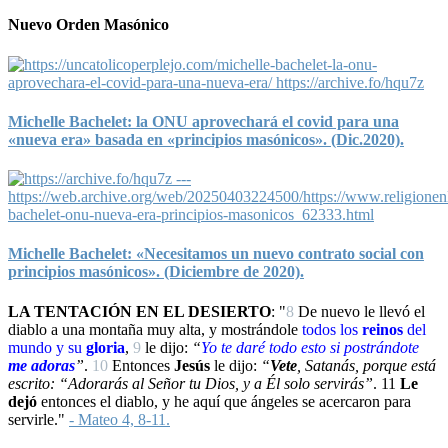
Nuevo Orden Masónico
Michelle Bachelet: la ONU aprovechará el covid para una
«nueva era» basada en «principios masónicos». (Dic.2020).
Michelle Bachelet: «Necesitamos un nuevo contrato social con
principios masónicos». (Diciembre de 2020).
LA TENTACIÓN EN EL DESIERTO
: "
8
De nuevo le llevó el
diablo a una montaña muy alta, y mostrándole
todos los
reinos
del
mundo y su
gloria
,
9
le dijo:
“
Yo
te daré todo esto si
postrándote
me adoras
”
.
10
Entonces
Jesús
le dijo:
“
Vete
, Satanás, porque está
escrito: “Adorarás al Señor tu Dios, y a Él solo servirás”
.
11
Le
dejó
entonces el diablo, y he aquí que ángeles se acercaron para
servirle."
- Mateo 4, 8-11.