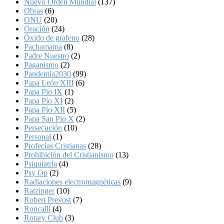
Nuevo Orden Mundial
(137)
Obras
(6)
ONU
(20)
Oración
(24)
Óxido de grafeno
(28)
Pachamama
(8)
Padre Nuestro
(2)
Paganismo
(2)
Pandemia2030
(99)
Papa León XIII
(6)
Papa Pio IX
(1)
Papa Pío XI
(2)
Papa Pío XII
(5)
Papa San Pio X
(2)
Persecución
(10)
Personal
(1)
Profecías Cristianas
(28)
Prohibición del Cristianismo
(13)
Psiquiatría
(4)
Psy Op
(2)
Radiaciones electromagnéticas
(9)
Ratzinger
(10)
Robert Prevost
(7)
Roncalli
(4)
Rotary Club
(3)