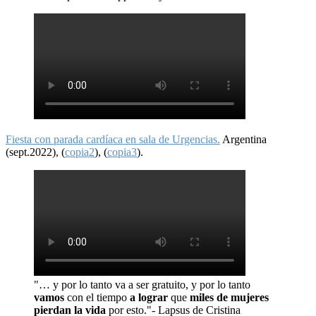
Fiesta con parada cardíaca en sala de Urgencias.
Argentina
(sept.2022), (
copia2
), (
copia3
).
"… y por lo tanto va a ser gratuito, y por lo tanto
vamos
con el tiempo
a lograr
que
miles de mujeres
pierdan la vida
por esto."- Lapsus de Cristina