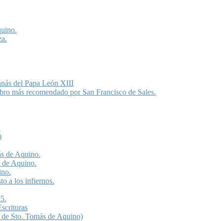
quino.
za.
anás del Papa León XIII
libro más recomendado por San Francisco de Sales.
.
)
ás de Aquino.
s de Aquino.
ino.
o a los infiernos.
5.
scrituras
 de Sto. Tomás de Aquino)