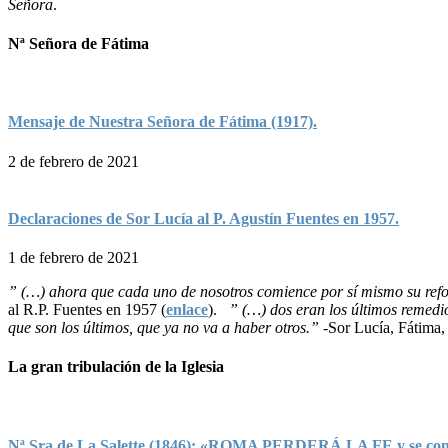
Señora
.
Nª Señora de Fátima
Mensaje de Nuestra Señora de Fátima (1917).
2 de febrero de 2021
Declaraciones de Sor Lucía al P. Agustín Fuentes en 1957.
1 de febrero de 2021
” (…) ahora que cada uno de nosotros comience por sí mismo su refor
al R.P. Fuentes en 1957 (
enlace
).
” (…) dos eran los últimos remedi
que son los últimos, que ya no va a haber otros.”
-Sor Lucía, Fátima, 
La gran tribulación de la Iglesia
Nª Sra de La Salette (1846): «ROMA PERDERÁ LA FE y se convert