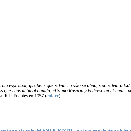
ma espiritual; que tiene que salvar no sólo su alma, sino salvar a to
os que Dios daba al mundo; el Santo Rosario y la devoción al Inmacula
al R.P. Fuentes en 1957 (
enlace
).
irá en la sede del ANTICRISTO». «El número de Sacerdotes y rel