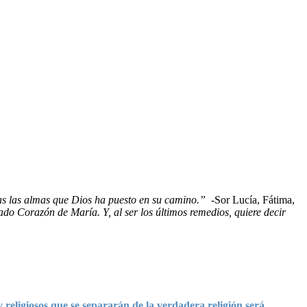
das las almas que Dios ha puesto en su camino.”
-Sor Lucía, Fátima,
do Corazón de María. Y, al ser los últimos remedios, quiere decir
igiosos que se separarán de la verdadera religión será