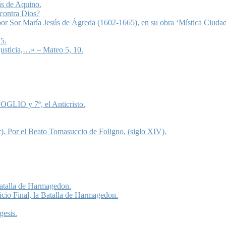
ás de Aquino.
 contra Dios?
 por Sor María Jesús de Ágreda (1602-1665), en su obra ‘Mística Ciudad
5.
justicia,…» – Mateo 5, 10.
OGLIO y 7º, el Anticristo.
). Por el Beato Tomasuccio de Foligno, (siglo XIV).
 Batalla de Harmagedon.
icio Final, la Batalla de Harmagedon.
gesis.