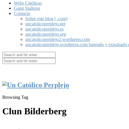
Webs Católicas
Gang Stalking
Contacto
Sobre este blog ( .com)
uncatolicoperplejo.net
uncatolicoperplejo.es
uncatolicoperplejo.org
uncatolicoperplejo2.wordpress.com
uncatolicoperplejo.wordpress.com baneado y expulsado
Browsing Tag
Clun Bilderberg