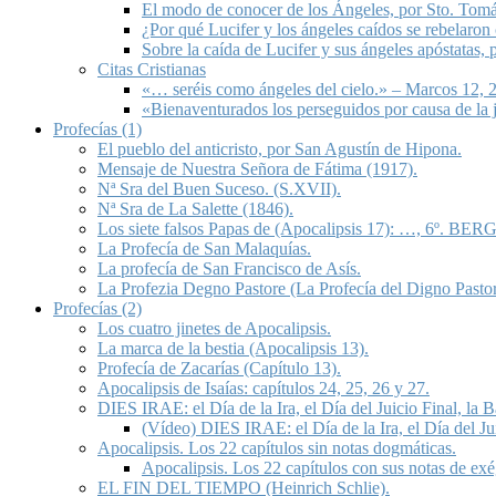
El modo de conocer de los Ángeles, por Sto. Tom
¿Por qué Lucifer y los ángeles caídos se rebelaron
Sobre la caída de Lucifer y sus ángeles apóstatas,
Citas Cristianas
«… seréis como ángeles del cielo.» – Marcos 12, 2
«Bienaventurados los perseguidos por causa de la 
Profecías (1)
El pueblo del anticristo, por San Agustín de Hipona.
Mensaje de Nuestra Señora de Fátima (1917).
Nª Sra del Buen Suceso. (S.XVII).
Nª Sra de La Salette (1846).
Los siete falsos Papas de (Apocalipsis 17): …, 6º. BERG
La Profecía de San Malaquías.
La profecía de San Francisco de Asís.
La Profezia Degno Pastore (La Profecía del Digno Pastor
Profecías (2)
Los cuatro jinetes de Apocalipsis.
La marca de la bestia (Apocalipsis 13).
Profecía de Zacarías (Capítulo 13).
Apocalipsis de Isaías: capítulos 24, 25, 26 y 27.
DIES IRAE: el Día de la Ira, el Día del Juicio Final, la
(Vídeo) DIES IRAE: el Día de la Ira, el Día del Ju
Apocalipsis. Los 22 capítulos sin notas dogmáticas.
Apocalipsis. Los 22 capítulos con sus notas de exé
EL FIN DEL TIEMPO (Heinrich Schlie).