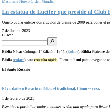
Masonería
Nuevo Orden Mundial
La estatua de Lucifer que preside al Club 
Quiero copiar enteros dos artículos de prensa de 2009 para poner el
7 de abril de 2023
Buscar
Biblia
Nácar-Colunga. 1ª Edición, 1944: (
Enlace
).
Biblia
Platense de
Biblia
(
enlace
) para
consulta rápida
. Formato
html
para navegador 
El Santo Rosario
El verdadero Rosario católico, el tradicional. Cómo se reza.
1 de febrero de 2021
Este ábaco portátil de nudos o bolitas es sólo una ayuda para lleva