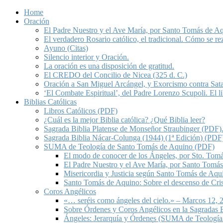
Home
Oración
El Padre Nuestro y el Ave María, por Santo Tomás de A
El verdadero Rosario católico, el tradicional. Cómo se re
Ayuno (Citas)
Silencio interior y Oración.
La oración es una disposición de gratitud.
El CREDO del Concilio de Nicea (325 d. C.)
Oración a San Miguel Arcángel, y Exorcismo contra Sat
‘El Combate Espiritual’, del Padre Lorenzo Scupoli. El 
Biblias Católicas
Libros Católicos (PDF)
¿Cuál es la mejor Biblia católica? ¿Qué Biblia leer?
Sagrada Biblia Platense de Monseñor Straubinger (PDF)
Sagrada Biblia Nácar-Colunga (1944) (1ª Edición) (PDF
SUMA de Teología de Santo Tomás de Aquino (PDF)
El modo de conocer de los Ángeles, por Sto. Tom
El Padre Nuestro y el Ave María, por Santo Tomá
Misericordia y Justicia según Santo Tomás de Aqu
Santo Tomás de Aquino: Sobre el descenso de Crist
Coros Angélicos
«… seréis como ángeles del cielo.» – Marcos 12, 2
Sobre Órdenes y Coros Angélicos en la Sagradas E
Ángeles: Jerarquía y Órdenes (SUMA de Teología