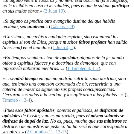
«Si alguno viene a vosotros y no lleva esta doctrina (el Evangelio),
no le recibáis en casa ni le saludéis, pues el que le saluda
participa
en sus malas obras.»
(
2 Juan 10
).
«Si alguno os predica otro evangelio distinto del que habéis
recibido, sea
anatema
.»
(
Gálatas 1, 9
)
«Carísimos, no creáis a cualquier espiritu, sino examinad los
espíritus si son de Dios, porque muchos
falsos profetas
han salido
(a escena) en el mundo.»
(
1 Juan 4, 1
).
«En tiempos venideros han de
apostatar
algunos de la fe, dando
oídos a espíritus falaces y a doctrinas de demonios, que con
hipocresía hablaran mentiras…»
(
1 Timoteo 4, 1-2
).
«…
vendrá tiempo
en que no podrán sufrir la sana doctrina, sino
que, teniendo una comezón extremada de oír, recurrirán a una
caterva de maestros siguiendo sus propias concupiscencias.
Cerraran sus oídos a la verdad, y los aplicaran a las fábulas…»
(
2
Timoteo 4, 3-4
).
«Pues esos
falsos apóstoles
, obreros engañosos,
se disfrazan de
apóstoles
de Cristo; y no es maravilla, pues
el mismo satanás se
disfraza de ángel de luz
. No es, pues, mucho que
sus ministros
se
disfracen de ministros de justicia: Su fin será el que corresponde a
sus obras.»
(
2 Corintios.11, 13-15
)