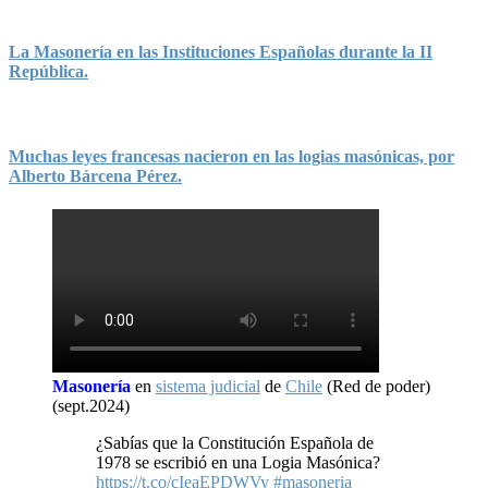
La Masonería en las Instituciones Españolas durante la II
República.
Muchas leyes francesas nacieron en las logias masónicas, por
Alberto Bárcena Pérez.
Masonería
en
sistema judicial
de
Chile
(Red de poder)
(sept.2024)
¿Sabías que la Constitución Española de
1978 se escribió en una Logia Masónica?
https://t.co/cIeaEPDWVy
#masoneria