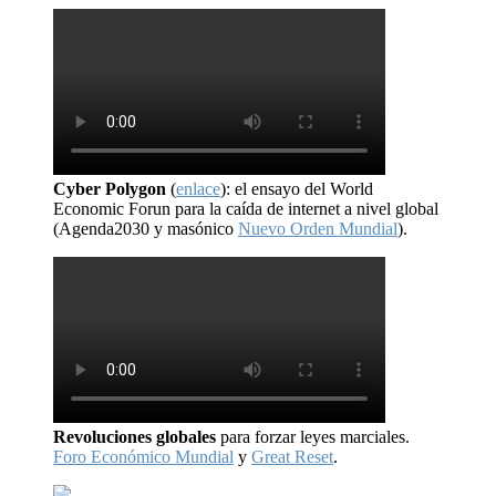
Cyber Polygon
(
enlace
): el ensayo del World
Economic Forun para la caída de internet a nivel global
(Agenda2030 y masónico
Nuevo Orden Mundial
).
Revoluciones globales
para forzar leyes marciales.
Foro Económico Mundial
y
Great Reset
.