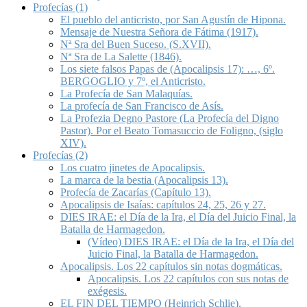
Profecías (1)
El pueblo del anticristo, por San Agustín de Hipona.
Mensaje de Nuestra Señora de Fátima (1917).
Nª Sra del Buen Suceso. (S.XVII).
Nª Sra de La Salette (1846).
Los siete falsos Papas de (Apocalipsis 17): …, 6º.
BERGOGLIO y 7º, el Anticristo.
La Profecía de San Malaquías.
La profecía de San Francisco de Asís.
La Profezia Degno Pastore (La Profecía del Digno
Pastor). Por el Beato Tomasuccio de Foligno, (siglo
XIV).
Profecías (2)
Los cuatro jinetes de Apocalipsis.
La marca de la bestia (Apocalipsis 13).
Profecía de Zacarías (Capítulo 13).
Apocalipsis de Isaías: capítulos 24, 25, 26 y 27.
DIES IRAE: el Día de la Ira, el Día del Juicio Final, la
Batalla de Harmagedon.
(Vídeo) DIES IRAE: el Día de la Ira, el Día del
Juicio Final, la Batalla de Harmagedon.
Apocalipsis. Los 22 capítulos sin notas dogmáticas.
Apocalipsis. Los 22 capítulos con sus notas de
exégesis.
EL FIN DEL TIEMPO (Heinrich Schlie).