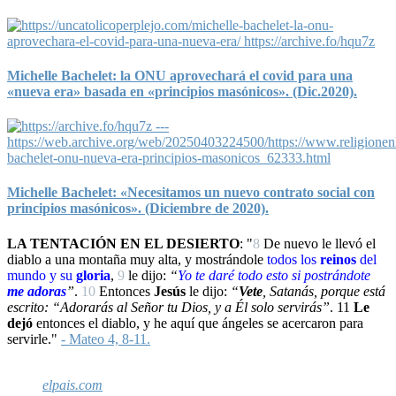
Michelle Bachelet: la ONU aprovechará el covid para una
«nueva era» basada en «principios masónicos». (Dic.2020).
Michelle Bachelet: «Necesitamos un nuevo contrato social con
principios masónicos». (Diciembre de 2020).
LA TENTACIÓN EN EL DESIERTO
: "
8
De nuevo le llevó el
diablo a una montaña muy alta, y mostrándole
todos los
reinos
del
mundo y su
gloria
,
9
le dijo:
“
Yo
te daré todo esto si
postrándote
me adoras
”
.
10
Entonces
Jesús
le dijo:
“
Vete
, Satanás, porque está
escrito: “Adorarás al Señor tu Dios, y a Él solo servirás”
.
11
Le
dejó
entonces el diablo, y he aquí que ángeles se acercaron para
servirle."
- Mateo 4, 8-11.
elpais.com