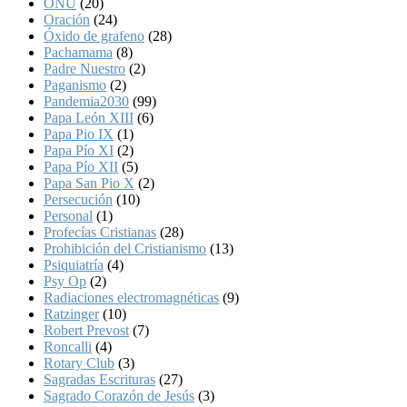
ONU
(20)
Oración
(24)
Óxido de grafeno
(28)
Pachamama
(8)
Padre Nuestro
(2)
Paganismo
(2)
Pandemia2030
(99)
Papa León XIII
(6)
Papa Pio IX
(1)
Papa Pío XI
(2)
Papa Pío XII
(5)
Papa San Pio X
(2)
Persecución
(10)
Personal
(1)
Profecías Cristianas
(28)
Prohibición del Cristianismo
(13)
Psiquiatría
(4)
Psy Op
(2)
Radiaciones electromagnéticas
(9)
Ratzinger
(10)
Robert Prevost
(7)
Roncalli
(4)
Rotary Club
(3)
Sagradas Escrituras
(27)
Sagrado Corazón de Jesús
(3)