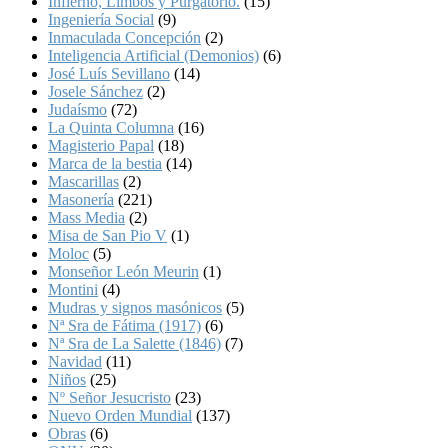
Infierno, Limbos y Purgatorio.
(15)
Ingeniería Social
(9)
Inmaculada Concepción
(2)
Inteligencia Artificial (Demonios)
(6)
José Luís Sevillano
(14)
Josele Sánchez
(2)
Judaísmo
(72)
La Quinta Columna
(16)
Magisterio Papal
(18)
Marca de la bestia
(14)
Mascarillas
(2)
Masonería
(221)
Mass Media
(2)
Misa de San Pio V
(1)
Moloc
(5)
Monseñor León Meurin
(1)
Montini
(4)
Mudras y signos masónicos
(5)
Nª Sra de Fátima (1917)
(6)
Nª Sra de La Salette (1846)
(7)
Navidad
(11)
Niños
(25)
Nº Señor Jesucristo
(23)
Nuevo Orden Mundial
(137)
Obras
(6)