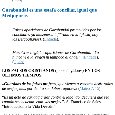
Garabandal
es una
estafa
conciliar, igual que
Medjugorje
.
Falsas apariciones de Garabandal promovidas por los
conciliares (la masonería infiltrada en la Iglesia, hoy
los Bergoglianos).
(
Entrada
).
Mari Cruz
negó
las apariciones de Garabandal: “Yo
nunca vi a la Virgen ni tampoco al ángel”
. (
Entrada
),
(
elpais
).
LOS FALSOS CRISTIANOS
(lobos fingidores)
EN LOS
ÚLTIMOS TIEMPOS.
«
Guardaos de los falsos profetas
, que vienen a vosotros disfrazados
de ovejas, mas por dentro son
lobos
rapaces.»
(
Mateo 7, 15
).
“
Es un acto de caridad gritar contra el
lobo
, dondequiera que sea,
cuando se encuentre entre las
ovejas
.
”- S. Francisco de Sales,
“Introducción a la Vida Devota.”