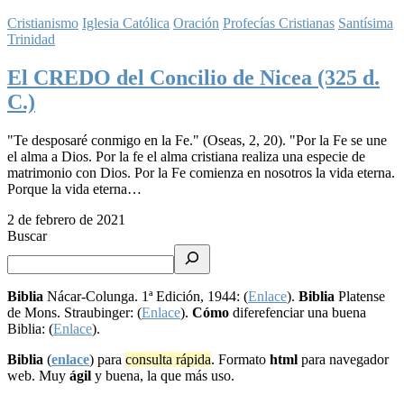
Cristianismo
Iglesia Católica
Oración
Profecías Cristianas
Santísima
Trinidad
El CREDO del Concilio de Nicea (325 d.
C.)
"Te desposaré conmigo en la Fe." (Oseas, 2, 20). "Por la Fe se une
el alma a Dios. Por la fe el alma cristiana realiza una especie de
matrimonio con Dios. Por la Fe comienza en nosotros la vida eterna.
Porque la vida eterna…
2 de febrero de 2021
Buscar
Biblia
Nácar-Colunga. 1ª Edición, 1944: (
Enlace
).
Biblia
Platense
de Mons. Straubinger: (
Enlace
).
Cómo
diferefenciar una buena
Biblia: (
Enlace
).
Biblia
(
enlace
) para
consulta rápida
. Formato
html
para navegador
web. Muy
ágil
y buena, la que más uso.