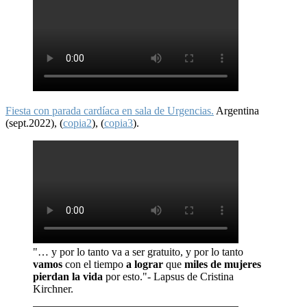
Fiesta con parada cardíaca en sala de Urgencias.
Argentina
(sept.2022), (
copia2
), (
copia3
).
"… y por lo tanto va a ser gratuito, y por lo tanto
vamos
con el tiempo
a lograr
que
miles de mujeres
pierdan la vida
por esto."- Lapsus de Cristina
Kirchner.