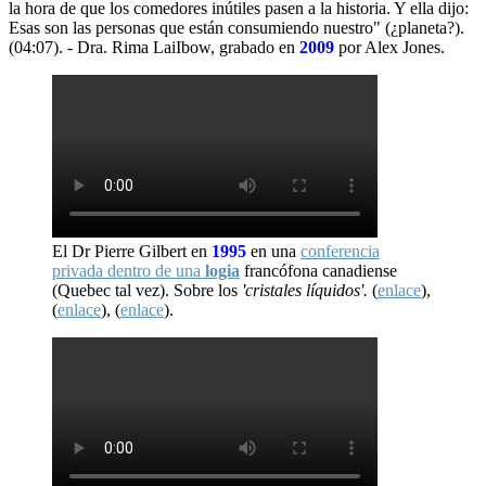
la hora de que los comedores inútiles pasen a la historia. Y ella dijo:
Esas son las personas que están consumiendo nuestro" (¿planeta?).
(04:07). - Dra. Rima LaiIbow, grabado en
2009
por Alex Jones.
El Dr Pierre Gilbert en
1995
en una
conferencia
privada dentro de una
logia
francófona canadiense
(Quebec tal vez). Sobre los
'cristales líquidos'.
(
enlace
),
(
enlace
), (
enlace
).