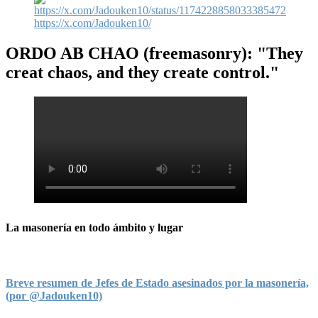
https://x.com/Jadouken10/
ORDO AB CHAO
(freemasonry): "They
creat chaos, and they create control."
La masonería en todo ámbito y lugar
Breve resumen de Jefes de Estado asesinados por la masonería,
(por @Jadouken10)