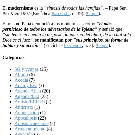
El
modernismo
es la
“síntesis de todas las herejías”. –
Papa San
Pío X en 1907 (Encíclica
Pascendi
, n. 39). (
Copia
).
El mismo Papa denunció a los modernistas como
“
el más
pernicioso de todos los adversarios de la Iglesia
”
y señaló que,
“sin tener en cuenta la disposición interna del alma, de la cual solo
Dios es el juez”
,
se manifiestan por
”
sus principios, su forma de
hablar y su acción
.”
(Encíclica
Pascendi
, n. 3). (
Copia
).
Categorías
5G y vcunas
(25)
Aborto
(6)
Acedia
(7)
Adán y Eva
(3)
Agenda Alien
(20)
Agenda2030
(23)
Amish (EEUU)
(2)
Anticristo
(1)
Anunciación
(1)
Apocalipsis
(22)
Apostolicae curae
(2)
Arrepentimiento
(4)
Asunción
(5)