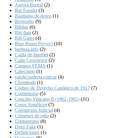
Aurora Boreal
(2)
Bar España
(3)
Bautismo de deseo
(1)
Bergoglio
(9)
Biblias
(6)
Big data
(2)
Bill Gates
(4)
Blue Beam Proyect
(10)
burbuja.info
(2)
Caída de Internet
(2)
Calin Georgescu
(2)
Campos FEMA
(1)
Catecismo
(1)
catolicosalerta.com.ar
(4)
Chemtrails
(1)
Código de Derecho Canónico de 1917
(7)
Comunismo
(5)
Concilio Vaticano II (1962-1965)
(31)
Coros Angélicos
(7)
Corrupción Judicial
(4)
Crímenes de odio
(2)
Cristianismo
(8)
Deep Fake
(1)
Definiciones
(1)
Demonios
(8)