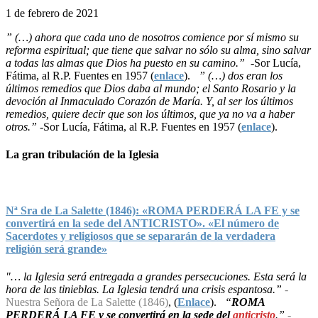
1 de febrero de 2021
” (…) ahora que cada uno de nosotros comience por sí mismo su
reforma espiritual; que tiene que salvar no sólo su alma, sino salvar
a todas las almas que Dios ha puesto en su camino.”
-Sor Lucía,
Fátima, al R.P. Fuentes en 1957 (
enlace
).
” (…) dos eran los
últimos remedios que Dios daba al mundo; el Santo Rosario y la
devoción al Inmaculado Corazón de María. Y, al ser los últimos
remedios, quiere decir que son los últimos, que ya no va a haber
otros.”
-Sor Lucía, Fátima, al R.P. Fuentes en 1957 (
enlace
).
La gran tribulación de la Iglesia
Nª Sra de La Salette (1846): «ROMA PERDERÁ LA FE y se
convertirá en la sede del ANTICRISTO». «El número de
Sacerdotes y religiosos que se separarán de la verdadera
religión será grande»
"… la Iglesia será entregada a grandes persecuciones. Esta será la
hora de las tinieblas. La Iglesia tendrá una crisis espantosa.”
-
Nuestra Señora de La Salette (1846)
, (
Enlace
).
“
ROMA
PERDERÁ LA FE y se convertirá en la sede del
anticristo
.”
-