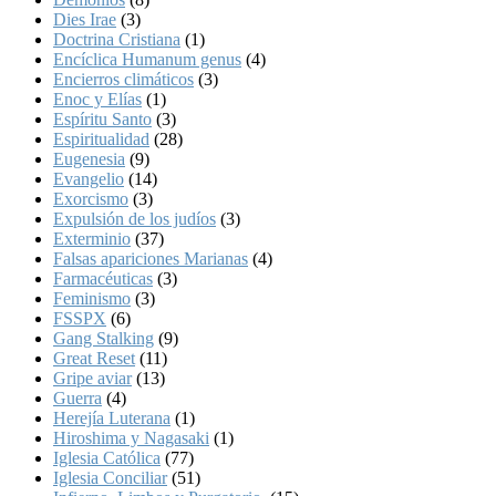
Dies Irae
(3)
Doctrina Cristiana
(1)
Encíclica Humanum genus
(4)
Encierros climáticos
(3)
Enoc y Elías
(1)
Espíritu Santo
(3)
Espiritualidad
(28)
Eugenesia
(9)
Evangelio
(14)
Exorcismo
(3)
Expulsión de los judíos
(3)
Exterminio
(37)
Falsas apariciones Marianas
(4)
Farmacéuticas
(3)
Feminismo
(3)
FSSPX
(6)
Gang Stalking
(9)
Great Reset
(11)
Gripe aviar
(13)
Guerra
(4)
Herejía Luterana
(1)
Hiroshima y Nagasaki
(1)
Iglesia Católica
(77)
Iglesia Conciliar
(51)