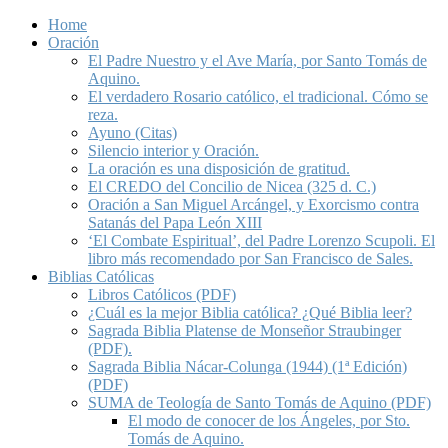
Home
Oración
El Padre Nuestro y el Ave María, por Santo Tomás de
Aquino.
El verdadero Rosario católico, el tradicional. Cómo se
reza.
Ayuno (Citas)
Silencio interior y Oración.
La oración es una disposición de gratitud.
El CREDO del Concilio de Nicea (325 d. C.)
Oración a San Miguel Arcángel, y Exorcismo contra
Satanás del Papa León XIII
‘El Combate Espiritual’, del Padre Lorenzo Scupoli. El
libro más recomendado por San Francisco de Sales.
Biblias Católicas
Libros Católicos (PDF)
¿Cuál es la mejor Biblia católica? ¿Qué Biblia leer?
Sagrada Biblia Platense de Monseñor Straubinger
(PDF).
Sagrada Biblia Nácar-Colunga (1944) (1ª Edición)
(PDF)
SUMA de Teología de Santo Tomás de Aquino (PDF)
El modo de conocer de los Ángeles, por Sto.
Tomás de Aquino.