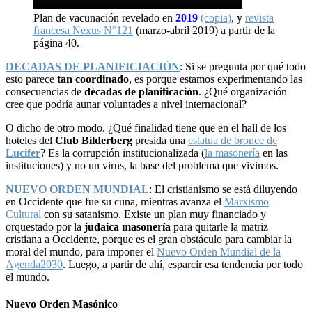
Plan de vacunación revelado en
2019
(copia)
, y
revista
francesa Nexus N°121
(marzo-abril 2019) a partir de la
página 40.
DÉCADAS DE PLANIFICIACIÓN
: Si se pregunta por qué todo
esto parece
tan coordinado
, es porque estamos experimentando las
consecuencias de
décadas de planificación
. ¿Qué organización
cree que podría aunar voluntades a nivel internacional?
O dicho de otro modo. ¿Qué finalidad tiene que en el hall de los
hoteles del
Club Bilderberg
presida una
estatua de bronce de
Lucifer
? Es la corrupción institucionalizada (
la masonería
en las
instituciones) y no un virus, la base del problema que vivimos.
NUEVO ORDEN MUNDIAL
: El cristianismo se está diluyendo
en Occidente que fue su cuna, mientras avanza el
Marxismo
Cultural
con su satanismo. Existe un plan muy financiado y
orquestado por la
judaica masonería
para quitarle la matriz
cristiana a Occidente, porque es el gran obstáculo para cambiar la
moral del mundo, para imponer el
Nuevo Orden Mundial de la
Agenda2030
. Luego, a partir de ahí, esparcir esa tendencia por todo
el mundo.
Nuevo Orden Masónico