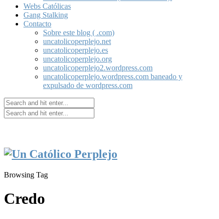
Webs Católicas
Gang Stalking
Contacto
Sobre este blog ( .com)
uncatolicoperplejo.net
uncatolicoperplejo.es
uncatolicoperplejo.org
uncatolicoperplejo2.wordpress.com
uncatolicoperplejo.wordpress.com baneado y
expulsado de wordpress.com
Browsing Tag
Credo