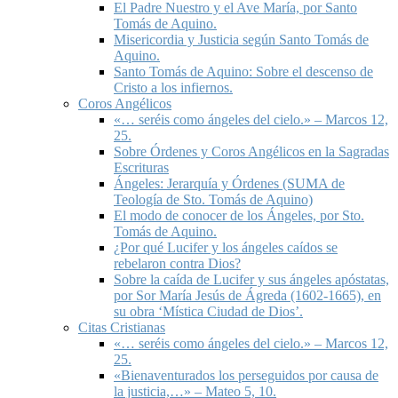
El Padre Nuestro y el Ave María, por Santo
Tomás de Aquino.
Misericordia y Justicia según Santo Tomás de
Aquino.
Santo Tomás de Aquino: Sobre el descenso de
Cristo a los infiernos.
Coros Angélicos
«… seréis como ángeles del cielo.» – Marcos 12,
25.
Sobre Órdenes y Coros Angélicos en la Sagradas
Escrituras
Ángeles: Jerarquía y Órdenes (SUMA de
Teología de Sto. Tomás de Aquino)
El modo de conocer de los Ángeles, por Sto.
Tomás de Aquino.
¿Por qué Lucifer y los ángeles caídos se
rebelaron contra Dios?
Sobre la caída de Lucifer y sus ángeles apóstatas,
por Sor María Jesús de Ágreda (1602-1665), en
su obra ‘Mística Ciudad de Dios’.
Citas Cristianas
«… seréis como ángeles del cielo.» – Marcos 12,
25.
«Bienaventurados los perseguidos por causa de
la justicia,…» – Mateo 5, 10.