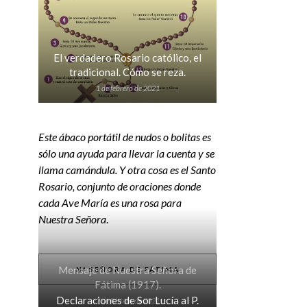
El verdadero Rosario católico, el
tradicional. Cómo se reza.
1 de febrero de 2021
Este ábaco portátil de nudos o bolitas es
sólo una ayuda para llevar la cuenta y se
llama camándula. Y otra cosa es el Santo
Rosario, conjunto de oraciones donde
cada Ave María es una rosa para
Nuestra Señora
.
Mensaje de Nuestra Señora de
Nª SEÑORA DE FÁTIMA
Fátima (1917).
Declaraciones de Sor Lucía al P.
2 de febrero de 2021