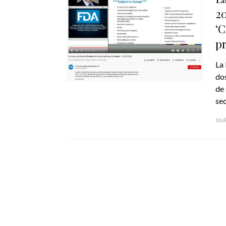
20
‘C
pr
La 
dos
de 
se
16 d