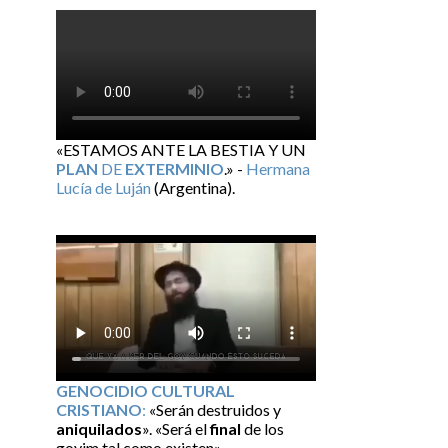
«ESTAMOS ANTE LA BESTIA Y UN
PLAN
DE
EXTERMINIO
.» -
Hermana
Lucía de Luján
(Argentina).
GENOCIDIO CULTURAL
CRISTIANO
:
«Serán destruidos y
aniquilados
». «Será el
final
de los
goyim tal como existen» –