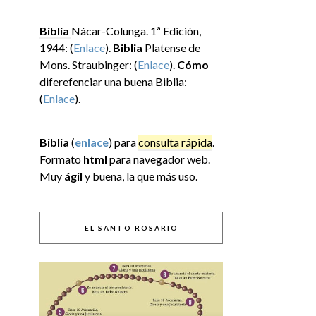
Biblia
Nácar-Colunga. 1ª Edición,
1944: (
Enlace
).
Biblia
Platense de
Mons. Straubinger: (
Enlace
).
Cómo
diferefenciar una buena Biblia:
(
Enlace
).
Biblia
(
enlace
) para
consulta rápida
.
Formato
html
para navegador web.
Muy
ágil
y buena, la que más uso.
EL SANTO ROSARIO