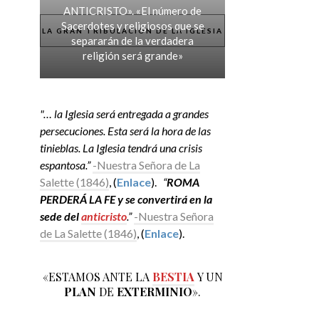
ANTICRISTO». «El número de
Sacerdotes y religiosos que se
LA GRAN TRIBULACIÓN DE LA IGLESIA
separarán de la verdadera
religión será grande»
"… la Iglesia será entregada a grandes
persecuciones. Esta será la hora de las
tinieblas. La Iglesia tendrá una crisis
espantosa.”
-Nuestra Señora de La
Salette (1846)
, (
Enlace
).
“
ROMA
PERDERÁ LA FE y se convertirá en la
sede del
anticristo
.”
-Nuestra Señora
de La Salette (1846)
, (
Enlace
).
«ESTAMOS ANTE LA
BESTIA
Y UN
PLAN
DE
EXTERMINIO
».