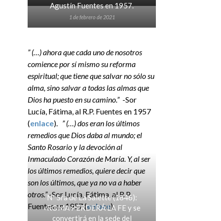
Agustín Fuentes en 1957.
1 de febrero de 2021
” (…) ahora que cada uno de nosotros
comience por sí mismo su reforma
espiritual; que tiene que salvar no sólo su
alma, sino salvar a todas las almas que
Dios ha puesto en su camino.”
-Sor
Lucía, Fátima, al R.P. Fuentes en 1957
(
enlace
).
” (…) dos eran los últimos
remedios que Dios daba al mundo; el
Santo Rosario y la devoción al
Inmaculado Corazón de María. Y, al ser
los últimos remedios, quiere decir que
son los últimos, que ya no va a haber
otros.”
-Sor Lucía, Fátima, al R.P.
Nª Sra de La Salette (1846):
Fuentes en 1957 (
enlace
).
«ROMA PERDERÁ LA FE y se
convertirá en la sede del