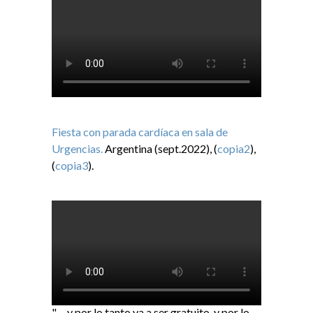
Fiesta con parada cardíaca en sala de
Urgencias.
Argentina (sept.2022), (
copia2
),
(
copia3
).
"… y por lo tanto va a ser gratuito, y por lo