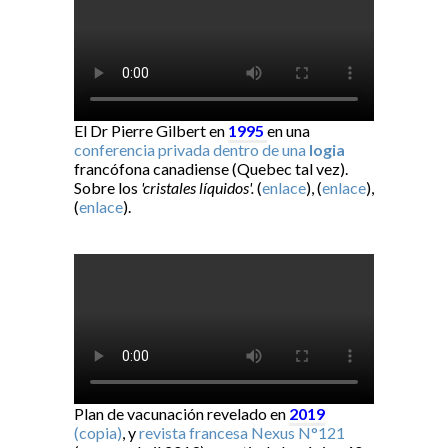
El Dr Pierre Gilbert en
1995
en una
conferencia privada dentro de una
logia
francófona canadiense (Quebec tal vez).
Sobre los
'cristales líquidos'.
(
enlace
), (
enlace
),
(
enlace
).
Plan de vacunación revelado en
2019
(copia)
, y
revista francesa Nexus N°121