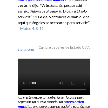
Jesús
le dijo:
“
Vete
, Satanás, porque está
escrito: “Adorarás al Señor tu Dios, y a Él solo
servirás”
.
11
Le dejó
entonces el diablo, y he
aquí que ángeles se acercaron para servirle."
- Mateo 4, 8-11.
Cumbre de Jefes de Estado G77.
elpais.com
«… y este despertar, debería ser la base para
repensar un nuevo mundo, un
nuevo orden
mundial
, un nuevo acuerdo social y económico