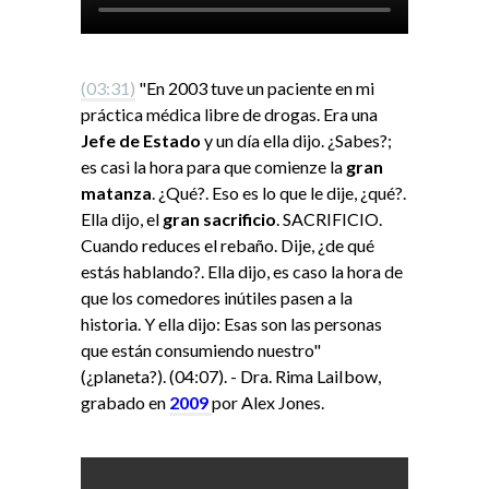
(03:31)
"En 2003 tuve un paciente en mi
práctica médica libre de drogas. Era una
Jefe de Estado
y un día ella dijo. ¿Sabes?;
es casi la hora para que comienze la
gran
matanza
. ¿Qué?. Eso es lo que le dije, ¿qué?.
Ella dijo, el
gran sacrificio
. SACRIFICIO.
Cuando reduces el rebaño. Dije, ¿de qué
estás hablando?. Ella dijo, es caso la hora de
que los comedores inútiles pasen a la
historia. Y ella dijo: Esas son las personas
que están consumiendo nuestro"
(¿planeta?). (04:07). - Dra. Rima LaiIbow,
grabado en
2009
por Alex Jones.