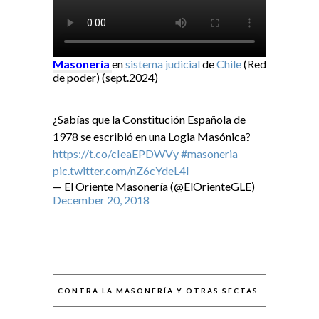
Masonería
en
sistema judicial
de
Chile
(Red
de poder) (sept.2024)
¿Sabías que la Constitución Española de
1978 se escribió en una Logia Masónica?
https://t.co/cIeaEPDWVy
#masoneria
pic.twitter.com/nZ6cYdeL4I
— El Oriente Masonería (@ElOrienteGLE)
December 20, 2018
CONTRA LA MASONERÍA Y OTRAS SECTAS.