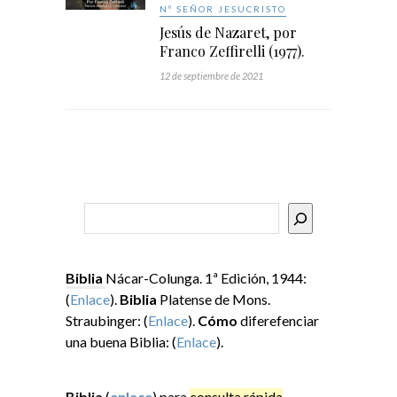
Nº SEÑOR JESUCRISTO
Jesús de Nazaret, por
Franco Zeffirelli (1977).
12 de septiembre de 2021
Buscar
Biblia
Nácar-Colunga. 1ª Edición, 1944:
(
Enlace
).
Biblia
Platense de Mons.
Straubinger: (
Enlace
).
Cómo
diferefenciar
una buena Biblia: (
Enlace
).
Biblia
(
enlace
) para
consulta rápida
.