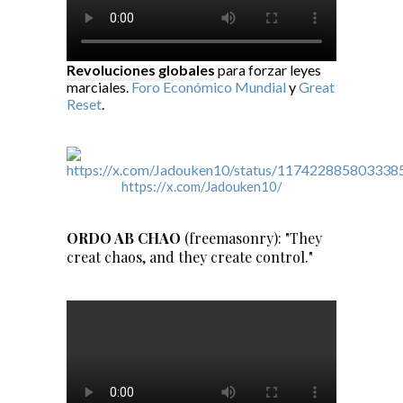
Revoluciones globales
para forzar leyes
marciales.
Foro Económico Mundial
y
Great
Reset
.
https://x.com/Jadouken10/
ORDO AB CHAO
(freemasonry): "They
creat chaos, and they create control."