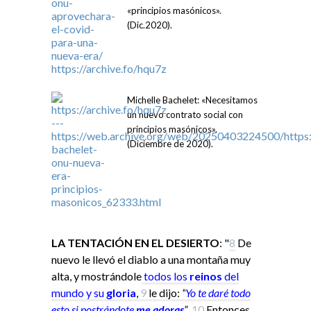
«principios masónicos».
(Dic.2020).
Michelle Bachelet: «Necesitamos
un nuevo contrato social con
principios masónicos».
(Diciembre de 2020).
LA TENTACIÓN EN EL DESIERTO
: "
8
De
nuevo le llevó el diablo a una montaña muy
alta, y mostrándole
todos los
reinos
del
mundo y su
gloria
,
9
le dijo:
“
Yo
te daré todo
esto si
postrándote
me adoras
”
.
10
Entonces