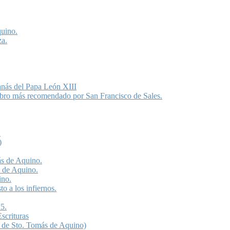
quino.
za.
anás del Papa León XIII
libro más recomendado por San Francisco de Sales.
.
)
ás de Aquino.
s de Aquino.
ino.
o a los infiernos.
5.
scrituras
 de Sto. Tomás de Aquino)