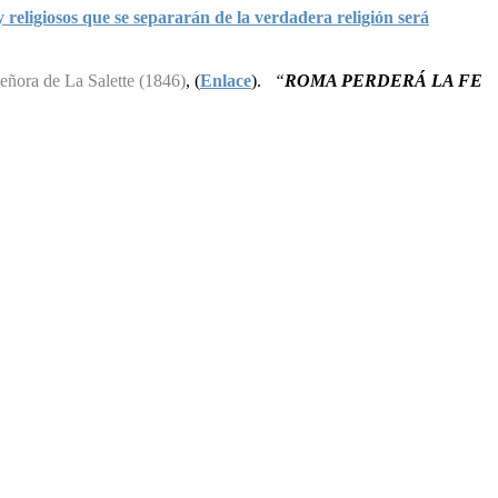
igiosos que se separarán de la verdadera religión será
eñora de La Salette (1846)
, (
Enlace
).
“
ROMA PERDERÁ LA FE