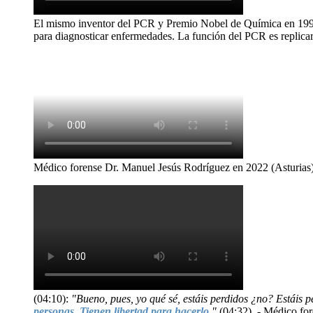
El mismo inventor del PCR y Premio Nobel de Química en 199
para diagnosticar enfermedades. La función del PCR es replicar
Médico forense Dr. Manuel Jesús Rodríguez en 2022 (Asturias)
(04:10):
"Bueno, pues, yo qué sé, estáis perdidos ¿no? Estáis p
personas. Tienen libertad para hacerlo
."
(04:32). - Médico fo