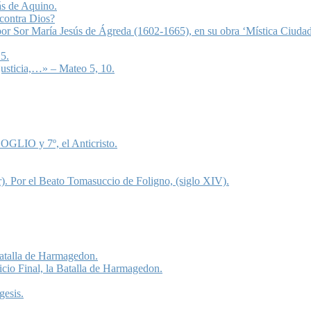
ás de Aquino.
 contra Dios?
 por Sor María Jesús de Ágreda (1602-1665), en su obra ‘Mística Ciudad
5.
justicia,…» – Mateo 5, 10.
OGLIO y 7º, el Anticristo.
). Por el Beato Tomasuccio de Foligno, (siglo XIV).
 Batalla de Harmagedon.
icio Final, la Batalla de Harmagedon.
gesis.