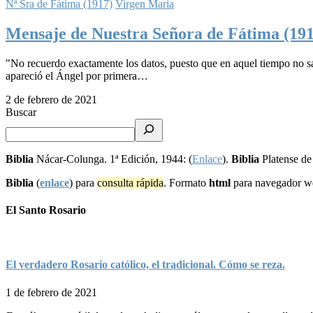
Nª Sra de Fátima (1917)
Virgen María
Mensaje de Nuestra Señora de Fátima (191
"No recuerdo exactamente los datos, puesto que en aquel tiempo no s
apareció el Ángel por primera…
2 de febrero de 2021
Buscar
Biblia
Nácar-Colunga. 1ª Edición, 1944: (
Enlace
).
Biblia
Platense de
Biblia
(
enlace
) para
consulta rápida
. Formato
html
para navegador 
El Santo Rosario
El verdadero Rosario católico, el tradicional. Cómo se reza.
1 de febrero de 2021