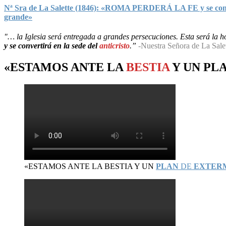
Nª Sra de La Salette (1846): «ROMA PERDERÁ LA FE y se convert
grande»
"… la Iglesia será entregada a grandes persecuciones. Esta será la hor
y se convertirá en la sede del
anticristo
.”
-Nuestra Señora de La Sale
«ESTAMOS ANTE LA
BESTIA
Y UN
PL
«ESTAMOS ANTE LA BESTIA Y UN
PLAN
DE
EXTER