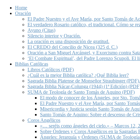
Home
Oración
El Padre Nuestro y el Ave María, por Santo Tomás de A
El verdadero Rosario católico, el tradicional. Cómo se re
Ayuno (Citas)
Silencio interior y Oración.
La oración es una disposición de gratitud.
El CREDO del Concilio de Nicea (325 d. C.)
Oración a San Miguel Arcángel, y Exorcismo contra Sat
‘El Combate Espiritual’, del Padre Lorenzo Scupoli. El 
Biblias Católicas
Libros Católicos (PDF)
¿Cuál es la mejor Biblia católica? ¿Qué Biblia leer?
Sagrada Biblia Platense de Monseñor Straubinger (PDF)
Sagrada Biblia Nácar-Colunga (1944) (1ª Edición) (PDF
SUMA de Teología de Santo Tomás de Aquino (PDF)
El modo de conocer de los Ángeles, por Sto. Tom
El Padre Nuestro y el Ave María, por Santo Tomá
Misericordia y Justicia según Santo Tomás de Aqu
Santo Tomás de Aquino: Sobre el descenso de Crist
Coros Angélicos
«… seréis como ángeles del cielo.» – Marcos 12, 2
Sobre Órdenes y Coros Angélicos en la Sagradas E
Ángeles: Jerarquía y Órdenes (SUMA de Teología