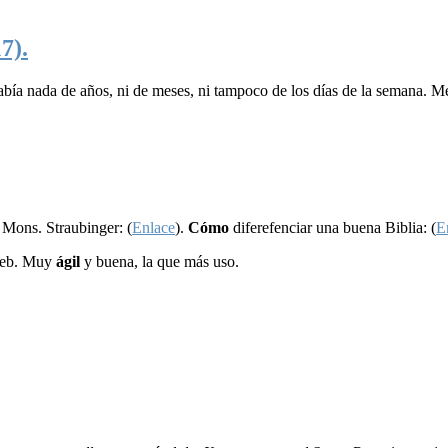
7).
abía nada de años, ni de meses, ni tampoco de los días de la semana. M
 Mons. Straubinger: (
Enlace
).
Cómo
diferefenciar una buena Biblia: (
E
web. Muy
ágil
y buena, la que más uso.