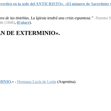
irá en la sede del ANTICRISTO». «El número de Sacerdotes y rel
a de las tinieblas. La Iglesia tendrá una crisis espantosa.”
-Nuestra S
tte (1846)
, (
Enlace
).
AN
DE
EXTERMINIO
».
MINIO
.» -
Hermana Lucía de Luján
(Argentina).