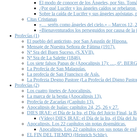
El modo de conocer de los Ángeles, por Sto. Tom
¿Por qué Lucifer y los ángeles caídos se rebelaron
Sobre la caída de Lucifer y sus ángeles apóstatas,
Citas Cristianas
«… seréis como ángeles del cielo.» – Marcos 12, 2
«Bienaventurados los perseguidos por causa de la 
Profecías (1)
El pueblo del anticristo, por San Agustín de Hipona.
Mensaje de Nuestra Señora de Fátima (1917).
Nª Sra del Buen Suceso. (S.XVII).
Nª Sra de La Salette (1846).
Los siete falsos Papas de (Apocalipsis 17): …, 6º. BERG
La Profecía de San Malaquías.
La profecía de San Francisco de Asís.
La Profezia Degno Pastore (La Profecía del Digno Pastor
Profecías (2)
Los cuatro jinetes de Apocalipsis.
La marca de la bestia (Apocalipsis 13).
Profecía de Zacarías (Capítulo 13).
Apocalipsis de Isaías: capítulos 24, 25, 26 y 27.
DIES IRAE: el Día de la Ira, el Día del Juicio Final, la
(Vídeo) DIES IRAE: el Día de la Ira, el Día del Ju
Apocalipsis. Los 22 capítulos sin notas dogmáticas.
Apocalipsis. Los 22 capítulos con sus notas de exé
EL FIN DEL TIEMPO (Heinrich Schlie).