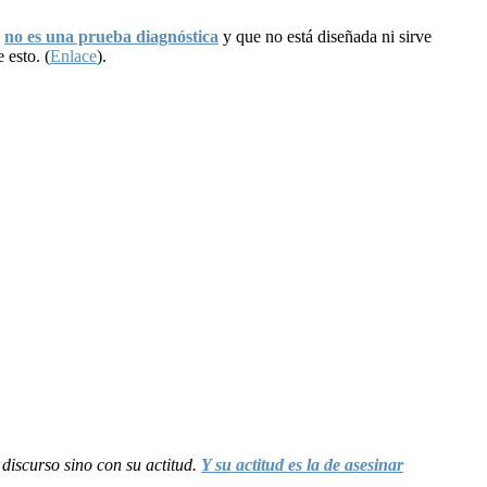
R
no es una prueba diagnóstica
y que no está diseñada ni sirve
 esto. (
Enlace
).
discurso sino con su actitud.
Y su actitud es la de asesinar