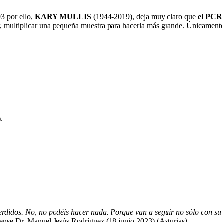
3 por ello,
KARY MULLIS
(1944-2019), deja muy claro que
el PC
, multiplicar una pequeña muestra para hacerla más grande. Únicamente
.
erdidos. No, no podéis hacer nada. Porque van a seguir no sólo con su 
rense Dr. Manuel Jesús Rodríguez (18 junio 2023) (Asturias).