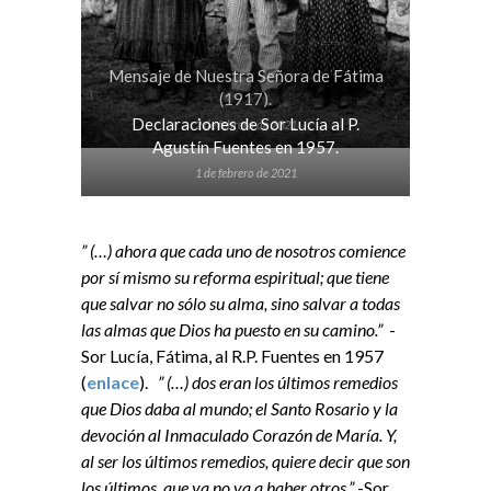
Mensaje de Nuestra Señora de Fátima
(1917).
Declaraciones de Sor Lucía al P.
2 de febrero de 2021
Agustín Fuentes en 1957.
1 de febrero de 2021
” (…) ahora que cada uno de nosotros comience
por sí mismo su reforma espiritual; que tiene
que salvar no sólo su alma, sino salvar a todas
las almas que Dios ha puesto en su camino.”
-
Sor Lucía, Fátima, al R.P. Fuentes en 1957
(
enlace
).
” (…) dos eran los últimos remedios
que Dios daba al mundo; el Santo Rosario y la
devoción al Inmaculado Corazón de María. Y,
al ser los últimos remedios, quiere decir que son
los últimos, que ya no va a haber otros.”
-Sor