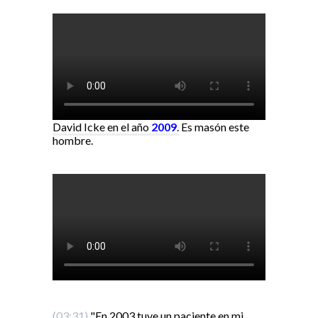
David Icke en el año
2009
.
Es masón este
hombre.
(03:31)
"En 2003 tuve un paciente en mi