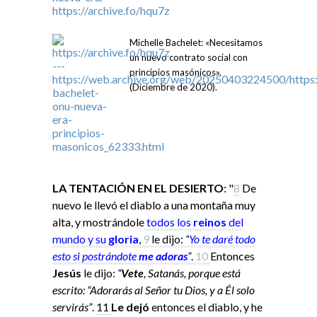
Michelle Bachelet: «Necesitamos
un nuevo contrato social con
principios masónicos».
(Diciembre de 2020).
LA TENTACIÓN EN EL DESIERTO
: "
8
De
nuevo le llevó el diablo a una montaña muy
alta, y mostrándole
todos los
reinos
del
mundo y su
gloria
,
9
le dijo:
“
Yo
te daré todo
esto si
postrándote
me adoras
”
.
10
Entonces
Jesús
le dijo:
“
Vete
, Satanás, porque está
escrito: “Adorarás al Señor tu Dios, y a Él solo
servirás”
.
11
Le dejó
entonces el diablo, y he