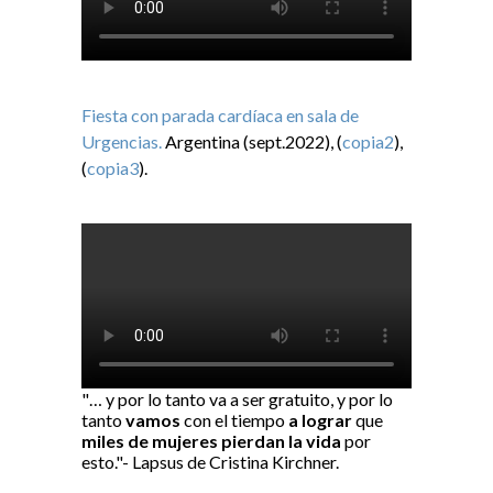
Fiesta con parada cardíaca en sala de
Urgencias.
Argentina (sept.2022), (
copia2
),
(
copia3
).
"… y por lo tanto va a ser gratuito, y por lo
tanto
vamos
con el tiempo
a lograr
que
miles de mujeres pierdan la vida
por
esto."- Lapsus de Cristina Kirchner.