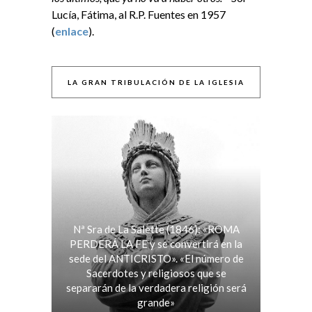
Lucía, Fátima, al R.P. Fuentes en 1957
(
enlace
).
LA GRAN TRIBULACIÓN DE LA IGLESIA
Nª Sra de La Salette (1846): «ROMA
PERDERÁ LA FE y se convertirá en la
sede del ANTICRISTO». «El número de
Sacerdotes y religiosos que se
separarán de la verdadera religión será
grande»