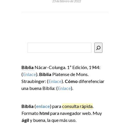
23 de febrero de 2022
Buscar
Biblia
Nácar-Colunga. 1ª Edición, 1944:
(
Enlace
).
Biblia
Platense de Mons.
Straubinger: (
Enlace
).
Cómo
diferefenciar
una buena Biblia: (
Enlace
).
Biblia
(
enlace
) para
consulta rápida
.
Formato
html
para navegador web. Muy
ágil
y buena, la que más uso.