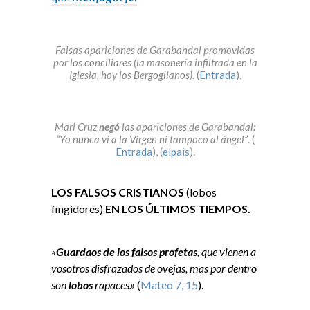
Falsas apariciones de Garabandal promovidas
por los conciliares (la masonería infiltrada en la
Iglesia, hoy los Bergoglianos).
(
Entrada
).
Mari Cruz
negó
las apariciones de Garabandal:
“Yo nunca vi a la Virgen ni tampoco al ángel”
. (
Entrada
), (
elpais
).
LOS FALSOS CRISTIANOS
(lobos
fingidores)
EN LOS ÚLTIMOS TIEMPOS.
«
Guardaos de los falsos profetas
, que vienen a
vosotros disfrazados de ovejas, mas por dentro
son
lobos
rapaces.»
(
Mateo 7, 15
).