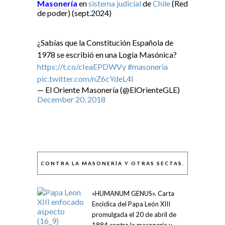
Masonería
en
sistema judicial
de
Chile
(Red
de poder) (sept.2024)
¿Sabías que la Constitución Española de
1978 se escribió en una Logia Masónica?
https://t.co/cIeaEPDWVy
#masoneria
pic.twitter.com/nZ6cYdeL4I
— El Oriente Masonería (@ElOrienteGLE)
December 20, 2018
CONTRA LA MASONERÍA Y OTRAS SECTAS.
«HUMANUM GENUS». Carta
Encíclica del Papa León XIII
promulgada el 20 de abril de
1884 contra la masonería y