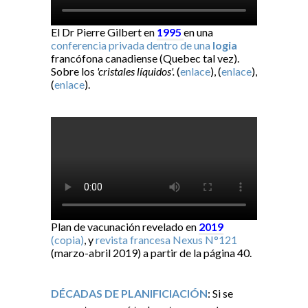
El Dr Pierre Gilbert en
1995
en una
conferencia privada dentro de una
logia
francófona canadiense (Quebec tal vez).
Sobre los
'cristales líquidos'.
(
enlace
), (
enlace
),
(
enlace
).
Plan de vacunación revelado en
2019
(copia)
, y
revista francesa Nexus N°121
(marzo-abril 2019) a partir de la página 40.
DÉCADAS DE PLANIFICIACIÓN
: Si se