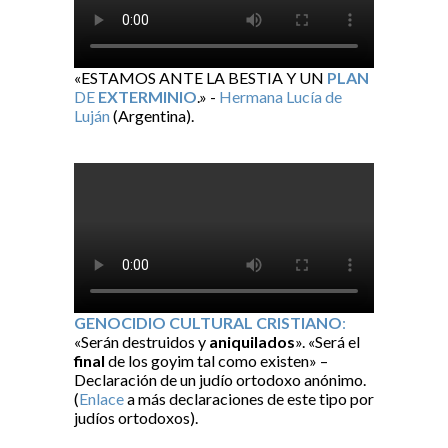
«ESTAMOS ANTE LA BESTIA Y UN
PLAN
DE
EXTERMINIO
.» -
Hermana Lucía de
Luján
(Argentina).
GENOCIDIO CULTURAL CRISTIANO
:
«Serán destruidos y
aniquilados
». «Será el
final
de los goyim tal como existen» –
Declaración de un judío ortodoxo anónimo.
(
Enlace
a más declaraciones de este tipo por
judíos ortodoxos).