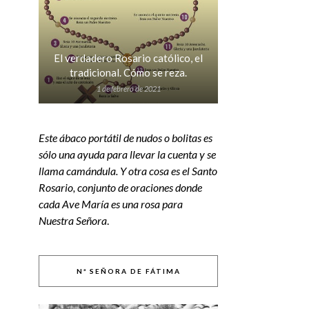
El verdadero Rosario católico, el
tradicional. Cómo se reza.
1 de febrero de 2021
Este ábaco portátil de nudos o bolitas es
sólo una ayuda para llevar la cuenta y se
llama camándula. Y otra cosa es el Santo
Rosario, conjunto de oraciones donde
cada Ave María es una rosa para
Nuestra Señora
.
Nª SEÑORA DE FÁTIMA