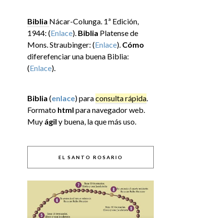
Biblia
Nácar-Colunga. 1ª Edición,
1944: (
Enlace
).
Biblia
Platense de
Mons. Straubinger: (
Enlace
).
Cómo
diferefenciar una buena Biblia:
(
Enlace
).
Biblia
(
enlace
) para
consulta rápida
.
Formato
html
para navegador web.
Muy
ágil
y buena, la que más uso.
EL SANTO ROSARIO