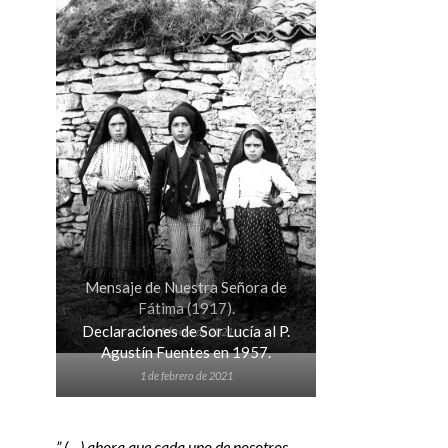
Mensaje de Nuestra Señora de
Fátima (1917).
Declaraciones de Sor Lucía al P.
2 de febrero de 2021
Agustín Fuentes en 1957.
1 de febrero de 2021
” (…) ahora que cada uno de nosotros