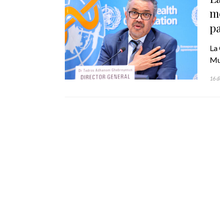
me
pa
La
Mun
16 d