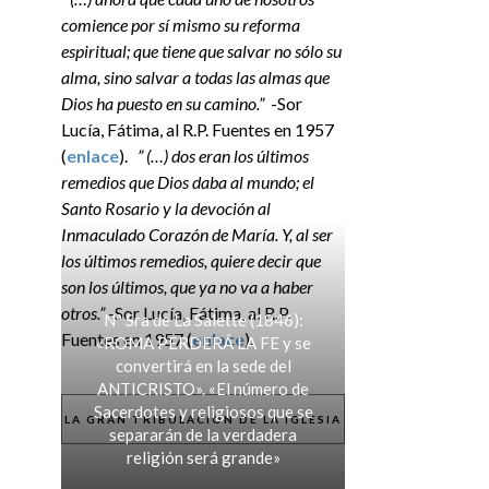
comience por sí mismo su reforma
espiritual; que tiene que salvar no sólo su
alma, sino salvar a todas las almas que
Dios ha puesto en su camino.”
-Sor
Lucía, Fátima, al R.P. Fuentes en 1957
(
enlace
).
” (…) dos eran los últimos
remedios que Dios daba al mundo; el
Santo Rosario y la devoción al
Inmaculado Corazón de María. Y, al ser
los últimos remedios, quiere decir que
son los últimos, que ya no va a haber
otros.”
-Sor Lucía, Fátima, al R.P.
Nª Sra de La Salette (1846):
Fuentes en 1957 (
enlace
).
«ROMA PERDERÁ LA FE y se
convertirá en la sede del
ANTICRISTO». «El número de
Sacerdotes y religiosos que se
LA GRAN TRIBULACIÓN DE LA IGLESIA
separarán de la verdadera
religión será grande»