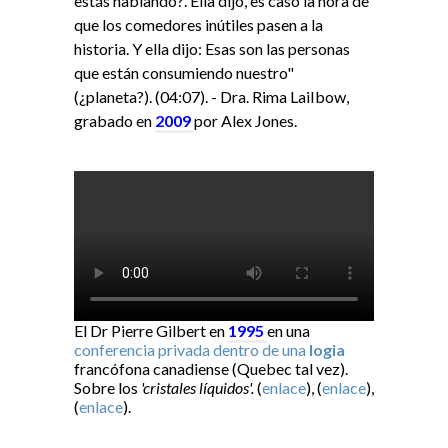
estás hablando?. Ella dijo, es caso la hora de
que los comedores inútiles pasen a la
historia. Y ella dijo: Esas son las personas
que están consumiendo nuestro"
(¿planeta?). (04:07). - Dra. Rima LaiIbow,
grabado en
2009
por Alex Jones.
El Dr Pierre Gilbert en
1995
en una
conferencia privada dentro de una
logia
francófona canadiense (Quebec tal vez).
Sobre los
'cristales líquidos'.
(
enlace
), (
enlace
),
(
enlace
).