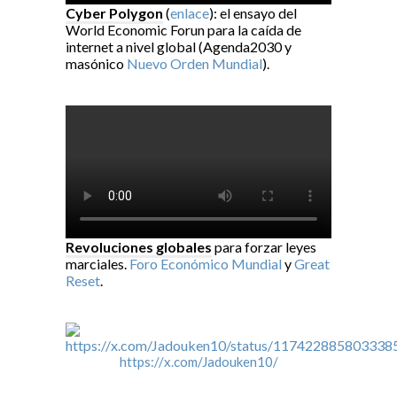
Cyber Polygon
(
enlace
): el ensayo del
World Economic Forun para la caída de
internet a nivel global (Agenda2030 y
masónico
Nuevo Orden Mundial
).
Revoluciones globales
para forzar leyes
marciales.
Foro Económico Mundial
y
Great
Reset
.
https://x.com/Jadouken10/