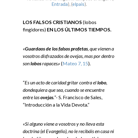
Entrada
), (
elpais
).
LOS FALSOS CRISTIANOS
(lobos
fingidores)
EN LOS ÚLTIMOS TIEMPOS.
«
Guardaos de los falsos profetas
, que vienen a
vosotros disfrazados de ovejas, mas por dentro
son
lobos
rapaces.»
(
Mateo 7, 15
).
“
Es un acto de caridad gritar contra el
lobo
,
dondequiera que sea, cuando se encuentre
entre las
ovejas
.
”- S. Francisco de Sales,
“Introducción a la Vida Devota.”
«Si alguno viene a vosotros y no lleva esta
doctrina (el Evangelio), no le recibáis en casa ni