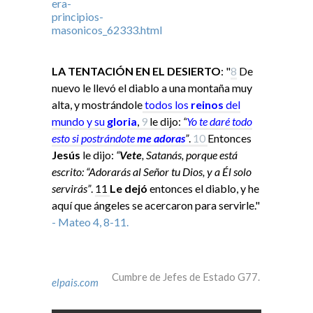
LA TENTACIÓN EN EL DESIERTO
: "
8
De
nuevo le llevó el diablo a una montaña muy
alta, y mostrándole
todos los
reinos
del
mundo y su
gloria
,
9
le dijo:
“
Yo
te daré todo
esto si
postrándote
me adoras
”
.
10
Entonces
Jesús
le dijo:
“
Vete
, Satanás, porque está
escrito: “Adorarás al Señor tu Dios, y a Él solo
servirás”
.
11
Le dejó
entonces el diablo, y he
aquí que ángeles se acercaron para servirle."
- Mateo 4, 8-11.
Cumbre de Jefes de Estado G77.
elpais.com