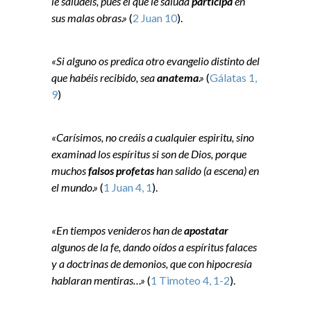
le saludéis, pues el que le saluda
participa
en
sus malas obras.»
(
2 Juan 10
).
«Si alguno os predica otro evangelio distinto del
que habéis recibido, sea
anatema
.»
(
Gálatas 1,
9
)
«Carísimos, no creáis a cualquier espiritu, sino
examinad los espíritus si son de Dios, porque
muchos
falsos profetas
han salido (a escena) en
el mundo.»
(
1 Juan 4, 1
).
«En tiempos venideros han de
apostatar
algunos de la fe, dando oídos a espíritus falaces
y a doctrinas de demonios, que con hipocresía
hablaran mentiras…»
(
1 Timoteo 4, 1-2
).