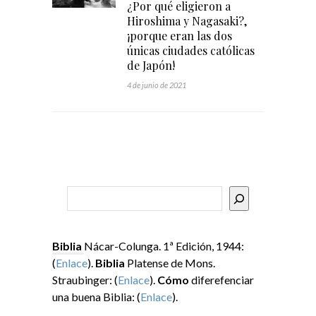
¿Por qué eligieron a
Hiroshima y Nagasaki?,
¡porque eran las dos
únicas ciudades católicas
de Japón!
4 de junio de 2021
Buscar
Biblia
Nácar-Colunga. 1ª Edición, 1944:
(
Enlace
).
Biblia
Platense de Mons.
Straubinger: (
Enlace
).
Cómo
diferefenciar
una buena Biblia: (
Enlace
).