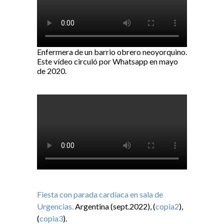
Enfermera de un barrio obrero neoyorquino.
Este vídeo circuló por Whatsapp en mayo
de 2020.
Fiesta con parada cardíaca en sala de
Urgencias.
Argentina (sept.2022), (
copia2
),
(
copia3
).