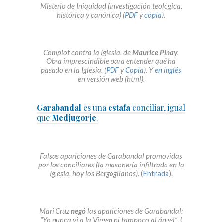
Misterio de Iniquidad (Investigación teológica,
histórica y canónica) (
PDF
y
copia
).
Complot contra la Iglesia, de
Maurice Pinay
.
Obra imprescindible para entender qué ha
pasado en la Iglesia. (
PDF
y
Copia
). Y
en inglés
en versión web (html).
Garabandal
es una
estafa
conciliar, igual
que
Medjugorje
.
Falsas apariciones de Garabandal promovidas
por los conciliares (la masonería infiltrada en la
Iglesia, hoy los Bergoglianos).
(
Entrada
).
Mari Cruz
negó
las apariciones de Garabandal:
“Yo nunca vi a la Virgen ni tampoco al ángel”
. (