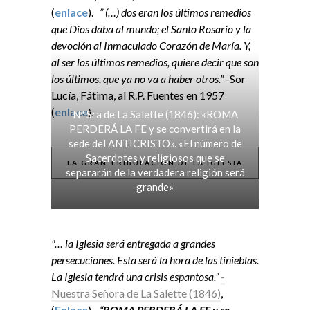
(
enlace
).
” (…) dos eran los últimos remedios
que Dios daba al mundo; el Santo Rosario y la
devoción al Inmaculado Corazón de María. Y,
al ser los últimos remedios, quiere decir que son
los últimos, que ya no va a haber otros.”
-Sor
Lucía, Fátima, al R.P. Fuentes en 1957
(
enlace
).
Nª Sra de La Salette (1846): «ROMA
PERDERÁ LA FE y se convertirá en la
sede del ANTICRISTO». «El número de
Sacerdotes y religiosos que se
LA GRAN TRIBULACIÓN DE LA IGLESIA
separarán de la verdadera religión será
grande»
"… la Iglesia será entregada a grandes
persecuciones. Esta será la hora de las tinieblas.
La Iglesia tendrá una crisis espantosa.”
-
Nuestra Señora de La Salette (1846)
,
(
Enlace
).
“
ROMA PERDERÁ LA FE y se