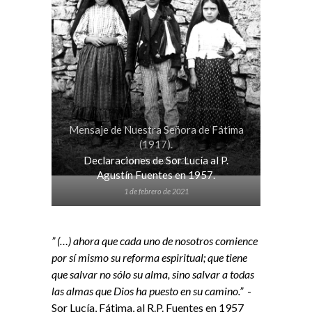
Mensaje de Nuestra Señora de Fátima
(1917).
Declaraciones de Sor Lucía al P.
2 de febrero de 2021
Agustín Fuentes en 1957.
1 de febrero de 2021
” (…) ahora que cada uno de nosotros comience
por sí mismo su reforma espiritual; que tiene
que salvar no sólo su alma, sino salvar a todas
las almas que Dios ha puesto en su camino.”
-
Sor Lucía, Fátima, al R.P. Fuentes en 1957