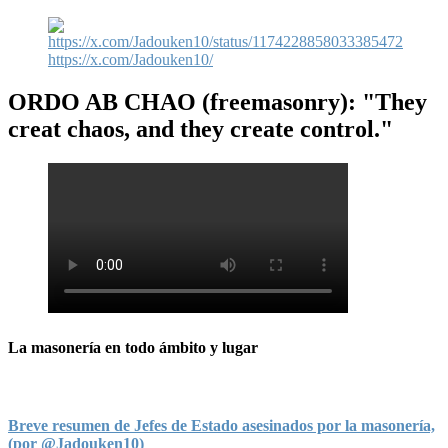
https://x.com/Jadouken10/
ORDO AB CHAO
(freemasonry): "They
creat chaos, and they create control."
La masonería en todo ámbito y lugar
Breve resumen de Jefes de Estado asesinados por la masonería,
(por @Jadouken10)