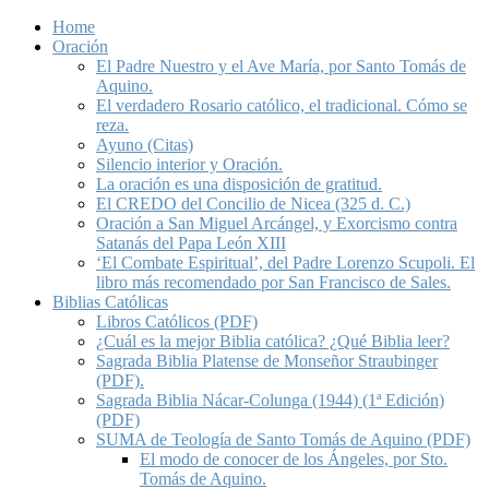
Home
Oración
El Padre Nuestro y el Ave María, por Santo Tomás de
Aquino.
El verdadero Rosario católico, el tradicional. Cómo se
reza.
Ayuno (Citas)
Silencio interior y Oración.
La oración es una disposición de gratitud.
El CREDO del Concilio de Nicea (325 d. C.)
Oración a San Miguel Arcángel, y Exorcismo contra
Satanás del Papa León XIII
‘El Combate Espiritual’, del Padre Lorenzo Scupoli. El
libro más recomendado por San Francisco de Sales.
Biblias Católicas
Libros Católicos (PDF)
¿Cuál es la mejor Biblia católica? ¿Qué Biblia leer?
Sagrada Biblia Platense de Monseñor Straubinger
(PDF).
Sagrada Biblia Nácar-Colunga (1944) (1ª Edición)
(PDF)
SUMA de Teología de Santo Tomás de Aquino (PDF)
El modo de conocer de los Ángeles, por Sto.
Tomás de Aquino.