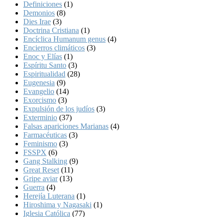
Definiciones
(1)
Demonios
(8)
Dies Irae
(3)
Doctrina Cristiana
(1)
Encíclica Humanum genus
(4)
Encierros climáticos
(3)
Enoc y Elías
(1)
Espíritu Santo
(3)
Espiritualidad
(28)
Eugenesia
(9)
Evangelio
(14)
Exorcismo
(3)
Expulsión de los judíos
(3)
Exterminio
(37)
Falsas apariciones Marianas
(4)
Farmacéuticas
(3)
Feminismo
(3)
FSSPX
(6)
Gang Stalking
(9)
Great Reset
(11)
Gripe aviar
(13)
Guerra
(4)
Herejía Luterana
(1)
Hiroshima y Nagasaki
(1)
Iglesia Católica
(77)