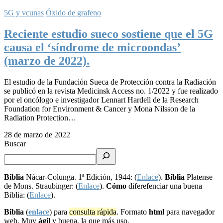
5G y vcunas
Óxido de grafeno
Reciente estudio sueco sostiene que el 5G
causa el ‘síndrome de microondas’
(marzo de 2022).
El estudio de la Fundación Sueca de Protección contra la Radiación
se publicó en la revista Medicinsk Access no. 1/2022 y fue realizado
por el oncólogo e investigador Lennart Hardell de la Research
Foundation for Environment & Cancer y Mona Nilsson de la
Radiation Protection…
28 de marzo de 2022
Buscar
Biblia
Nácar-Colunga. 1ª Edición, 1944: (
Enlace
).
Biblia
Platense
de Mons. Straubinger: (
Enlace
).
Cómo
diferefenciar una buena
Biblia: (
Enlace
).
Biblia
(
enlace
) para
consulta rápida
. Formato
html
para navegador
web. Muy
ágil
y buena, la que más uso.