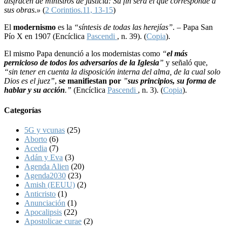
disfracen de ministros de justicia: Su fin será el que corresponde a
sus obras.»
(
2 Corintios.11, 13-15
)
El
modernismo
es la
“síntesis de todas las herejías”. –
Papa San
Pío X en 1907 (Encíclica
Pascendi
, n. 39). (
Copia
).
El mismo Papa denunció a los modernistas como
“
el más
pernicioso de todos los adversarios de la Iglesia
”
y señaló que,
“sin tener en cuenta la disposición interna del alma, de la cual solo
Dios es el juez”
,
se manifiestan por
”
sus principios, su forma de
hablar y su acción
.”
(Encíclica
Pascendi
, n. 3). (
Copia
).
Categorías
5G y vcunas
(25)
Aborto
(6)
Acedia
(7)
Adán y Eva
(3)
Agenda Alien
(20)
Agenda2030
(23)
Amish (EEUU)
(2)
Anticristo
(1)
Anunciación
(1)
Apocalipsis
(22)
Apostolicae curae
(2)