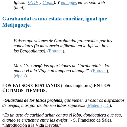
Iglesia. (
PDF
y
Copia
). Y
en inglés
en versión web
(html).
Garabandal
es una
estafa
conciliar, igual que
Medjugorje
.
Falsas apariciones de Garabandal promovidas por los
conciliares (la masonería infiltrada en la Iglesia, hoy
los Bergoglianos).
(
Entrada
).
Mari Cruz
negó
las apariciones de Garabandal: “Yo
nunca vi a la Virgen ni tampoco al ángel”
. (
Entrada
),
(
elpais
).
LOS FALSOS CRISTIANOS
(lobos fingidores)
EN LOS
ÚLTIMOS TIEMPOS.
«
Guardaos de los falsos profetas
, que vienen a vosotros disfrazados
de ovejas, mas por dentro son
lobos
rapaces.»
(
Mateo 7, 15
).
“
Es un acto de caridad gritar contra el
lobo
, dondequiera que sea,
cuando se encuentre entre las
ovejas
.
”- S. Francisco de Sales,
“Introducción a la Vida Devota.”