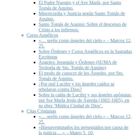
El Padre Nuestro y el Ave María, por Santo
Tomás de Aquino.
Misericordia y Justicia según Santo Tomás de
Aquino.
Santo Tomás de Aquino: Sobre el descenso de
Cristo a los infiernos.
Coros Angélicos
«… seréis como ángeles del cielo.» – Marcos 12,
25.
Sobre Órdenes y Coros Angélicos en la Sagradas
Escrituras
Ángeles: Jerarquía y Órdenes (SUMA de
Teología de Sto. Tomás de Aquino)
El modo de conocer de los Ángeles, por Sto.
Tomás de Aquino.
¿Por qué Lucifer y los ángeles caídos se
rebelaron contra Dios?
Sobre la caída de Lucifer y sus ángeles apóstatas,
por Sor María Jesús de Ágreda (1602-1665), en
su obra ‘Mística Ciudad de Dios’.
Citas Cristianas
«… seréis como ángeles del cielo.» – Marcos 12,
25.
«Bienaventurados los perseguidos por causa de
la justicia,…» – Mateo 5, 10.