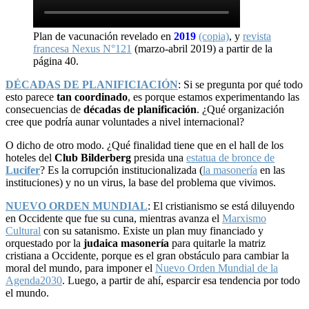
Plan de vacunación revelado en
2019
(copia)
, y
revista
francesa Nexus N°121
(marzo-abril 2019) a partir de la
página 40.
DÉCADAS DE PLANIFICIACIÓN
: Si se pregunta por qué todo
esto parece
tan coordinado
, es porque estamos experimentando las
consecuencias de
décadas de planificación
. ¿Qué organización
cree que podría aunar voluntades a nivel internacional?
O dicho de otro modo. ¿Qué finalidad tiene que en el hall de los
hoteles del
Club Bilderberg
presida una
estatua de bronce de
Lucifer
? Es la corrupción institucionalizada (
la masonería
en las
instituciones) y no un virus, la base del problema que vivimos.
NUEVO ORDEN MUNDIAL
: El cristianismo se está diluyendo
en Occidente que fue su cuna, mientras avanza el
Marxismo
Cultural
con su satanismo. Existe un plan muy financiado y
orquestado por la
judaica masonería
para quitarle la matriz
cristiana a Occidente, porque es el gran obstáculo para cambiar la
moral del mundo, para imponer el
Nuevo Orden Mundial de la
Agenda2030
. Luego, a partir de ahí, esparcir esa tendencia por todo
el mundo.