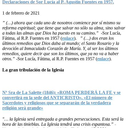
Declaraciones de Sor Lucía al P. Agustín Fuentes en 1957.
1 de febrero de 2021
” (…) ahora que cada uno de nosotros comience por sí mismo su
reforma espiritual; que tiene que salvar no sólo su alma, sino salvar
a todas las almas que Dios ha puesto en su camino.”
-Sor Lucía,
Fátima, al R.P. Fuentes en 1957 (
enlace
).
” (…) dos eran los
últimos remedios que Dios daba al mundo; el Santo Rosario y la
devoción al Inmaculado Corazón de María. Y, al ser los últimos
remedios, quiere decir que son los últimos, que ya no va a haber
otros.”
-Sor Lucía, Fátima, al R.P. Fuentes en 1957 (
enlace
).
La gran tribulación de la Iglesia
Nª Sra de La Salette (1846): «ROMA PERDERÁ LA FE y se
convertirá en la sede del ANTICRISTO». «El número de
Sacerdotes y religiosos que se separarán de la verdadera
religión será grande»
"… la Iglesia será entregada a grandes persecuciones. Esta será la
hora de las tinieblas. La Iglesia tendrá una crisis espantosa.”
-