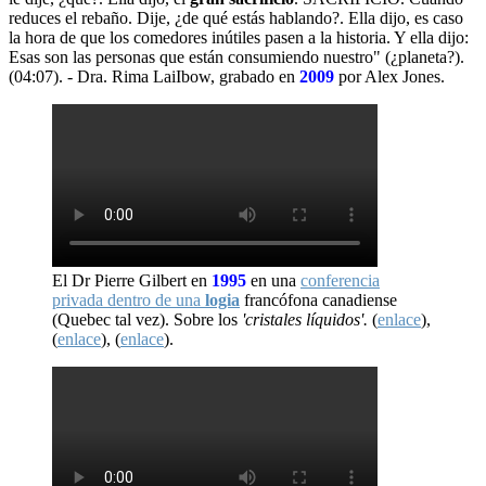
reduces el rebaño. Dije, ¿de qué estás hablando?. Ella dijo, es caso
la hora de que los comedores inútiles pasen a la historia. Y ella dijo:
Esas son las personas que están consumiendo nuestro" (¿planeta?).
(04:07). - Dra. Rima LaiIbow, grabado en
2009
por Alex Jones.
El Dr Pierre Gilbert en
1995
en una
conferencia
privada dentro de una
logia
francófona canadiense
(Quebec tal vez). Sobre los
'cristales líquidos'.
(
enlace
),
(
enlace
), (
enlace
).