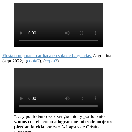
Fiesta con parada cardíaca en sala de Urgencias.
Argentina
(sept.2022), (
copia2
), (
copia3
).
"… y por lo tanto va a ser gratuito, y por lo tanto
vamos
con el tiempo
a lograr
que
miles de mujeres
pierdan la vida
por esto."- Lapsus de Cristina