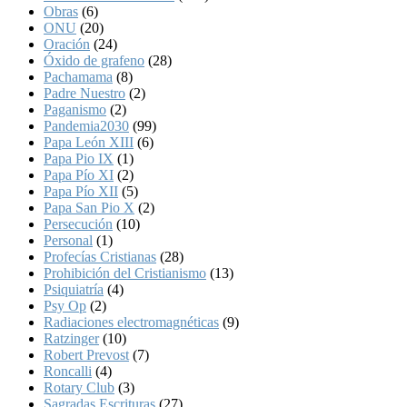
Obras
(6)
ONU
(20)
Oración
(24)
Óxido de grafeno
(28)
Pachamama
(8)
Padre Nuestro
(2)
Paganismo
(2)
Pandemia2030
(99)
Papa León XIII
(6)
Papa Pio IX
(1)
Papa Pío XI
(2)
Papa Pío XII
(5)
Papa San Pio X
(2)
Persecución
(10)
Personal
(1)
Profecías Cristianas
(28)
Prohibición del Cristianismo
(13)
Psiquiatría
(4)
Psy Op
(2)
Radiaciones electromagnéticas
(9)
Ratzinger
(10)
Robert Prevost
(7)
Roncalli
(4)
Rotary Club
(3)
Sagradas Escrituras
(27)