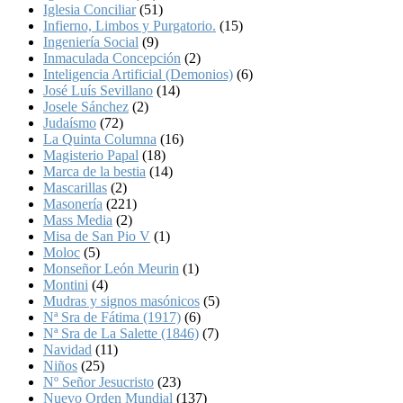
Iglesia Conciliar
(51)
Infierno, Limbos y Purgatorio.
(15)
Ingeniería Social
(9)
Inmaculada Concepción
(2)
Inteligencia Artificial (Demonios)
(6)
José Luís Sevillano
(14)
Josele Sánchez
(2)
Judaísmo
(72)
La Quinta Columna
(16)
Magisterio Papal
(18)
Marca de la bestia
(14)
Mascarillas
(2)
Masonería
(221)
Mass Media
(2)
Misa de San Pio V
(1)
Moloc
(5)
Monseñor León Meurin
(1)
Montini
(4)
Mudras y signos masónicos
(5)
Nª Sra de Fátima (1917)
(6)
Nª Sra de La Salette (1846)
(7)
Navidad
(11)
Niños
(25)
Nº Señor Jesucristo
(23)
Nuevo Orden Mundial
(137)