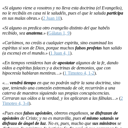
«Si alguno viene a vosotros y no lleva esta doctrina (el Evangelio),
no le recibáis en casa ni le saludéis, pues el que le saluda
participa
en sus malas obras.»
(
2 Juan 10
).
«Si alguno os predica otro evangelio distinto del que habéis
recibido, sea
anatema
.»
(
Gálatas 1, 9
)
«Carísimos, no creáis a cualquier espiritu, sino examinad los
espíritus si son de Dios, porque muchos
falsos profetas
han salido
(a escena) en el mundo.»
(
1 Juan 4, 1
).
«En tiempos venideros han de
apostatar
algunos de la fe, dando
oídos a espíritus falaces y a doctrinas de demonios, que con
hipocresía hablaran mentiras…»
(
1 Timoteo 4, 1-2
).
«…
vendrá tiempo
en que no podrán sufrir la sana doctrina, sino
que, teniendo una comezón extremada de oír, recurrirán a una
caterva de maestros siguiendo sus propias concupiscencias.
Cerraran sus oídos a la verdad, y los aplicaran a las fábulas…»
(
2
Timoteo 4, 3-4
).
«Pues esos
falsos apóstoles
, obreros engañosos,
se disfrazan de
apóstoles
de Cristo; y no es maravilla, pues
el mismo satanás se
disfraza de ángel de luz
. No es, pues, mucho que
sus ministros
se