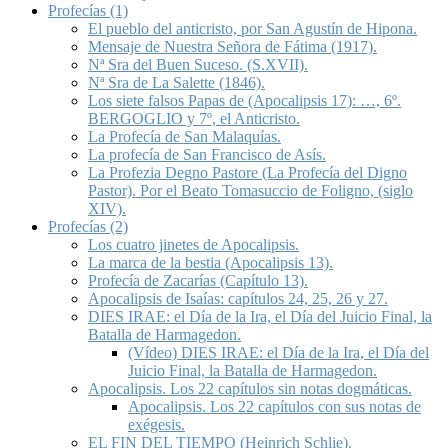
Profecías (1)
El pueblo del anticristo, por San Agustín de Hipona.
Mensaje de Nuestra Señora de Fátima (1917).
Nª Sra del Buen Suceso. (S.XVII).
Nª Sra de La Salette (1846).
Los siete falsos Papas de (Apocalipsis 17): …, 6º.
BERGOGLIO y 7º, el Anticristo.
La Profecía de San Malaquías.
La profecía de San Francisco de Asís.
La Profezia Degno Pastore (La Profecía del Digno
Pastor). Por el Beato Tomasuccio de Foligno, (siglo
XIV).
Profecías (2)
Los cuatro jinetes de Apocalipsis.
La marca de la bestia (Apocalipsis 13).
Profecía de Zacarías (Capítulo 13).
Apocalipsis de Isaías: capítulos 24, 25, 26 y 27.
DIES IRAE: el Día de la Ira, el Día del Juicio Final, la
Batalla de Harmagedon.
(Vídeo) DIES IRAE: el Día de la Ira, el Día del
Juicio Final, la Batalla de Harmagedon.
Apocalipsis. Los 22 capítulos sin notas dogmáticas.
Apocalipsis. Los 22 capítulos con sus notas de
exégesis.
EL FIN DEL TIEMPO (Heinrich Schlie).