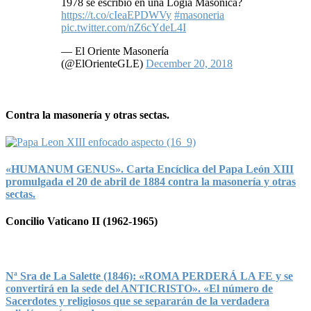
1978 se escribió en una Logia Masónica?
https://t.co/cIeaEPDWVy
#masoneria
pic.twitter.com/nZ6cYdeL4I
— El Oriente Masonería
(@ElOrienteGLE)
December 20, 2018
Contra la masonería y otras sectas.
«HUMANUM GENUS». Carta Encíclica del Papa León XIII
promulgada el 20 de abril de 1884 contra la masonería y otras
sectas.
Concilio Vaticano II (1962-1965)
Nª Sra de La Salette (1846): «ROMA PERDERÁ LA FE y se
convertirá en la sede del ANTICRISTO». «El número de
Sacerdotes y religiosos que se separarán de la verdadera