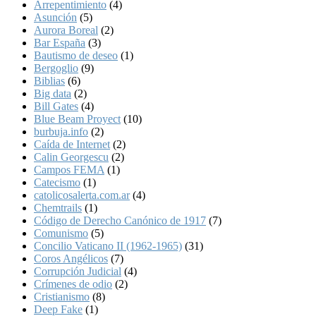
Arrepentimiento
(4)
Asunción
(5)
Aurora Boreal
(2)
Bar España
(3)
Bautismo de deseo
(1)
Bergoglio
(9)
Biblias
(6)
Big data
(2)
Bill Gates
(4)
Blue Beam Proyect
(10)
burbuja.info
(2)
Caída de Internet
(2)
Calin Georgescu
(2)
Campos FEMA
(1)
Catecismo
(1)
catolicosalerta.com.ar
(4)
Chemtrails
(1)
Código de Derecho Canónico de 1917
(7)
Comunismo
(5)
Concilio Vaticano II (1962-1965)
(31)
Coros Angélicos
(7)
Corrupción Judicial
(4)
Crímenes de odio
(2)
Cristianismo
(8)
Deep Fake
(1)