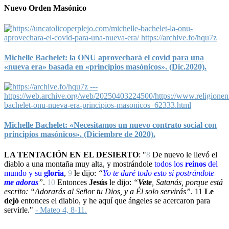
Nuevo Orden Masónico
Michelle Bachelet: la ONU aprovechará el covid para una
«nueva era» basada en «principios masónicos». (Dic.2020).
Michelle Bachelet: «Necesitamos un nuevo contrato social con
principios masónicos». (Diciembre de 2020).
LA TENTACIÓN EN EL DESIERTO
: "
8
De nuevo le llevó el
diablo a una montaña muy alta, y mostrándole
todos los
reinos
del
mundo y su
gloria
,
9
le dijo:
“
Yo
te daré todo esto si
postrándote
me adoras
”
.
10
Entonces
Jesús
le dijo:
“
Vete
, Satanás, porque está
escrito: “Adorarás al Señor tu Dios, y a Él solo servirás”
.
11
Le
dejó
entonces el diablo, y he aquí que ángeles se acercaron para
servirle."
- Mateo 4, 8-11.