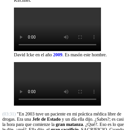
Kirchner.
David Icke en el año
2009
.
Es masón este hombre.
(03:31)
"En 2003 tuve un paciente en mi práctica médica libre de
drogas. Era una
Jefe de Estado
y un día ella dijo. ¿Sabes?; es casi
la hora para que comienze la
gran matanza
. ¿Qué?. Eso es lo que
le dije, ¿qué?. Ella dijo, el
gran sacrificio
. SACRIFICIO. Cuando