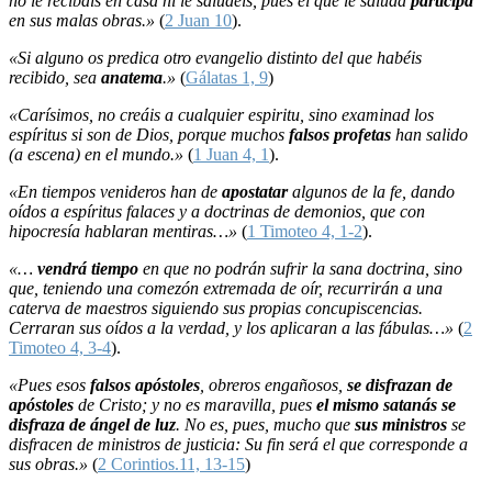
no le recibáis en casa ni le saludéis, pues el que le saluda
participa
en sus malas obras.»
(
2 Juan 10
).
«Si alguno os predica otro evangelio distinto del que habéis
recibido, sea
anatema
.»
(
Gálatas 1, 9
)
«Carísimos, no creáis a cualquier espiritu, sino examinad los
espíritus si son de Dios, porque muchos
falsos profetas
han salido
(a escena) en el mundo.»
(
1 Juan 4, 1
).
«En tiempos venideros han de
apostatar
algunos de la fe, dando
oídos a espíritus falaces y a doctrinas de demonios, que con
hipocresía hablaran mentiras…»
(
1 Timoteo 4, 1-2
).
«…
vendrá tiempo
en que no podrán sufrir la sana doctrina, sino
que, teniendo una comezón extremada de oír, recurrirán a una
caterva de maestros siguiendo sus propias concupiscencias.
Cerraran sus oídos a la verdad, y los aplicaran a las fábulas…»
(
2
Timoteo 4, 3-4
).
«Pues esos
falsos apóstoles
, obreros engañosos,
se disfrazan de
apóstoles
de Cristo; y no es maravilla, pues
el mismo satanás se
disfraza de ángel de luz
. No es, pues, mucho que
sus ministros
se
disfracen de ministros de justicia: Su fin será el que corresponde a
sus obras.»
(
2 Corintios.11, 13-15
)