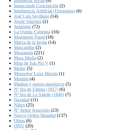
Ingeniería Social
(9)
Inmaculada Concepción
(2)
Inteligencia Artificial (Demonios)
(6)
José Luís Sevillano
(14)
Josele Sánchez
(2)
Judaísmo
(72)
La Quinta Columna
(16)
Magisterio Papal
(18)
Marca de la bestia
(14)
Mascarillas
(2)
Masonería
(221)
Mass Media
(2)
Misa de San Pio V
(1)
Moloc
(5)
Monseñor León Meurin
(1)
Montini
(4)
Mudras y signos masónicos
(5)
Nª Sra de Fátima (1917)
(6)
Nª Sra de La Salette (1846)
(7)
Navidad
(11)
Niños
(25)
Nº Señor Jesucristo
(23)
Nuevo Orden Mundial
(137)
Obras
(6)
ONU
(20)