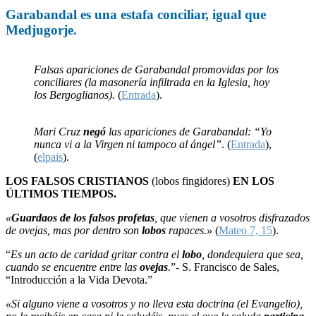
Garabandal
es una
estafa
conciliar, igual que
Medjugorje
.
Falsas apariciones de Garabandal promovidas por los
conciliares (la masonería infiltrada en la Iglesia, hoy
los Bergoglianos).
(
Entrada
).
Mari Cruz
negó
las apariciones de Garabandal: “Yo
nunca vi a la Virgen ni tampoco al ángel”
. (
Entrada
),
(
elpais
).
LOS FALSOS CRISTIANOS
(lobos fingidores)
EN LOS
ÚLTIMOS TIEMPOS.
«
Guardaos de los falsos profetas
, que vienen a vosotros disfrazados
de ovejas, mas por dentro son
lobos
rapaces.»
(
Mateo 7, 15
).
“
Es un acto de caridad gritar contra el
lobo
, dondequiera que sea,
cuando se encuentre entre las
ovejas
.
”- S. Francisco de Sales,
“Introducción a la Vida Devota.”
«Si alguno viene a vosotros y no lleva esta doctrina (el Evangelio),