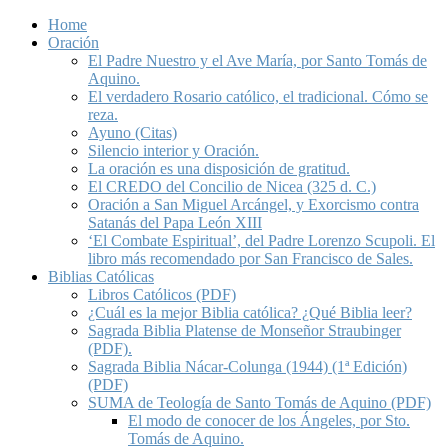
Home
Oración
El Padre Nuestro y el Ave María, por Santo Tomás de
Aquino.
El verdadero Rosario católico, el tradicional. Cómo se
reza.
Ayuno (Citas)
Silencio interior y Oración.
La oración es una disposición de gratitud.
El CREDO del Concilio de Nicea (325 d. C.)
Oración a San Miguel Arcángel, y Exorcismo contra
Satanás del Papa León XIII
‘El Combate Espiritual’, del Padre Lorenzo Scupoli. El
libro más recomendado por San Francisco de Sales.
Biblias Católicas
Libros Católicos (PDF)
¿Cuál es la mejor Biblia católica? ¿Qué Biblia leer?
Sagrada Biblia Platense de Monseñor Straubinger
(PDF).
Sagrada Biblia Nácar-Colunga (1944) (1ª Edición)
(PDF)
SUMA de Teología de Santo Tomás de Aquino (PDF)
El modo de conocer de los Ángeles, por Sto.
Tomás de Aquino.