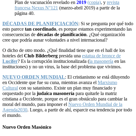
Plan de vacunación revelado en
2019
(copia)
, y
revista
francesa Nexus N°121
(marzo-abril 2019) a partir de la
página 40.
DÉCADAS DE PLANIFICIACIÓN
: Si se pregunta por qué todo
esto parece
tan coordinado
, es porque estamos experimentando las
consecuencias de
décadas de planificación
. ¿Qué organización
cree que podría aunar voluntades a nivel internacional?
O dicho de otro modo. ¿Qué finalidad tiene que en el hall de los
hoteles del
Club Bilderberg
presida una
estatua de bronce de
Lucifer
? Es la corrupción institucionalizada (
la masonería
en las
instituciones) y no un virus, la base del problema que vivimos.
NUEVO ORDEN MUNDIAL
: El cristianismo se está diluyendo
en Occidente que fue su cuna, mientras avanza el
Marxismo
Cultural
con su satanismo. Existe un plan muy financiado y
orquestado por la
judaica masonería
para quitarle la matriz
cristiana a Occidente, porque es el gran obstáculo para cambiar la
moral del mundo, para imponer el
Nuevo Orden Mundial de la
Agenda2030
. Luego, a partir de ahí, esparcir esa tendencia por todo
el mundo.
Nuevo Orden Masónico