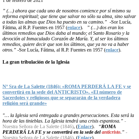
1 de febrero de 2021
” (…) ahora que cada uno de nosotros comience por sí mismo su
reforma espiritual; que tiene que salvar no sólo su alma, sino salvar
a todas las almas que Dios ha puesto en su camino.”
-Sor Lucía,
Fátima, al R.P. Fuentes en 1957 (
enlace
).
” (…) dos eran los
últimos remedios que Dios daba al mundo; el Santo Rosario y la
devoción al Inmaculado Corazón de María. Y, al ser los últimos
remedios, quiere decir que son los últimos, que ya no va a haber
otros.”
-Sor Lucía, Fátima, al R.P. Fuentes en 1957 (
enlace
).
La gran tribulación de la Iglesia
Nª Sra de La Salette (1846): «ROMA PERDERÁ LA FE y se
convertirá en la sede del ANTICRISTO». «El número de
Sacerdotes y religiosos que se separarán de la verdadera
religión será grande»
"… la Iglesia será entregada a grandes persecuciones. Esta será la
hora de las tinieblas. La Iglesia tendrá una crisis espantosa.”
-
Nuestra Señora de La Salette (1846)
, (
Enlace
).
“
ROMA
PERDERÁ LA FE y se convertirá en la sede del
anticristo
.”
-
Nuestra Señora de La Salette (1846)
, (
Enlace
).