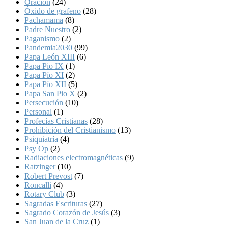
Oración
(24)
Óxido de grafeno
(28)
Pachamama
(8)
Padre Nuestro
(2)
Paganismo
(2)
Pandemia2030
(99)
Papa León XIII
(6)
Papa Pio IX
(1)
Papa Pío XI
(2)
Papa Pío XII
(5)
Papa San Pio X
(2)
Persecución
(10)
Personal
(1)
Profecías Cristianas
(28)
Prohibición del Cristianismo
(13)
Psiquiatría
(4)
Psy Op
(2)
Radiaciones electromagnéticas
(9)
Ratzinger
(10)
Robert Prevost
(7)
Roncalli
(4)
Rotary Club
(3)
Sagradas Escrituras
(27)
Sagrado Corazón de Jesús
(3)
San Juan de la Cruz
(1)