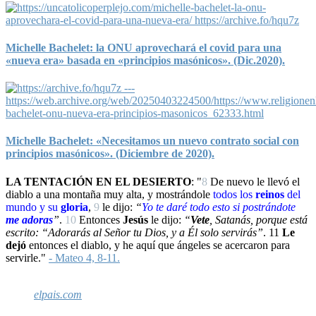
Michelle Bachelet: la ONU aprovechará el covid para una
«nueva era» basada en «principios masónicos». (Dic.2020).
Michelle Bachelet: «Necesitamos un nuevo contrato social con
principios masónicos». (Diciembre de 2020).
LA TENTACIÓN EN EL DESIERTO
: "
8
De nuevo le llevó el
diablo a una montaña muy alta, y mostrándole
todos los
reinos
del
mundo y su
gloria
,
9
le dijo:
“
Yo
te daré todo esto si
postrándote
me adoras
”
.
10
Entonces
Jesús
le dijo:
“
Vete
, Satanás, porque está
escrito: “Adorarás al Señor tu Dios, y a Él solo servirás”
.
11
Le
dejó
entonces el diablo, y he aquí que ángeles se acercaron para
servirle."
- Mateo 4, 8-11.
elpais.com