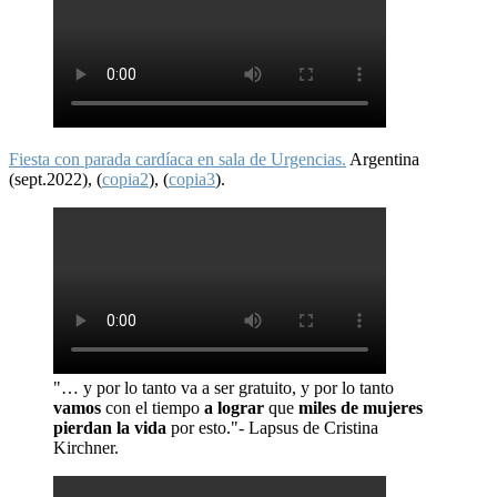
Fiesta con parada cardíaca en sala de Urgencias.
Argentina
(sept.2022), (
copia2
), (
copia3
).
"… y por lo tanto va a ser gratuito, y por lo tanto
vamos
con el tiempo
a lograr
que
miles de mujeres
pierdan la vida
por esto."- Lapsus de Cristina
Kirchner.