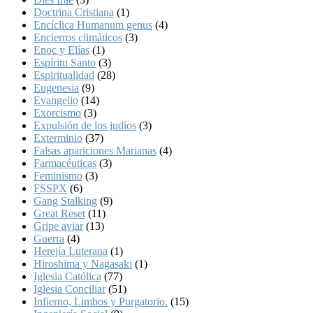
Doctrina Cristiana
(1)
Encíclica Humanum genus
(4)
Encierros climáticos
(3)
Enoc y Elías
(1)
Espíritu Santo
(3)
Espiritualidad
(28)
Eugenesia
(9)
Evangelio
(14)
Exorcismo
(3)
Expulsión de los judíos
(3)
Exterminio
(37)
Falsas apariciones Marianas
(4)
Farmacéuticas
(3)
Feminismo
(3)
FSSPX
(6)
Gang Stalking
(9)
Great Reset
(11)
Gripe aviar
(13)
Guerra
(4)
Herejía Luterana
(1)
Hiroshima y Nagasaki
(1)
Iglesia Católica
(77)
Iglesia Conciliar
(51)
Infierno, Limbos y Purgatorio.
(15)