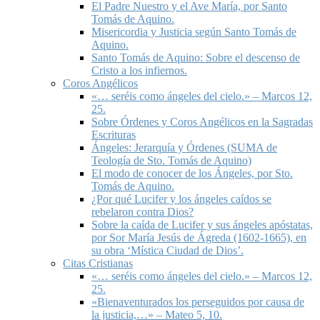
El Padre Nuestro y el Ave María, por Santo
Tomás de Aquino.
Misericordia y Justicia según Santo Tomás de
Aquino.
Santo Tomás de Aquino: Sobre el descenso de
Cristo a los infiernos.
Coros Angélicos
«… seréis como ángeles del cielo.» – Marcos 12,
25.
Sobre Órdenes y Coros Angélicos en la Sagradas
Escrituras
Ángeles: Jerarquía y Órdenes (SUMA de
Teología de Sto. Tomás de Aquino)
El modo de conocer de los Ángeles, por Sto.
Tomás de Aquino.
¿Por qué Lucifer y los ángeles caídos se
rebelaron contra Dios?
Sobre la caída de Lucifer y sus ángeles apóstatas,
por Sor María Jesús de Ágreda (1602-1665), en
su obra ‘Mística Ciudad de Dios’.
Citas Cristianas
«… seréis como ángeles del cielo.» – Marcos 12,
25.
«Bienaventurados los perseguidos por causa de
la justicia,…» – Mateo 5, 10.