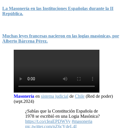
La Masonería en las Instituciones Españolas durante la II
República.
Muchas leyes francesas nacieron en las logias masónicas, por
Alberto Bárcena Pérez.
Masonería
en
sistema judicial
de
Chile
(Red de poder)
(sept.2024)
¿Sabías que la Constitución Española de
1978 se escribió en una Logia Masónica?
https://t.co/cIeaEPDWVy
#masoneria
pic.twitter.com/nZ6cYdeL4I