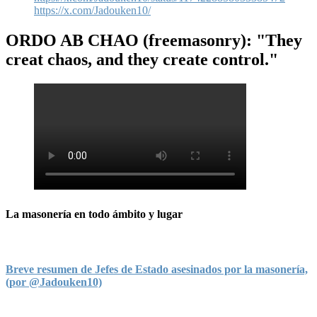
https://x.com/Jadouken10/
ORDO AB CHAO
(freemasonry): "They
creat chaos, and they create control."
La masonería en todo ámbito y lugar
Breve resumen de Jefes de Estado asesinados por la masonería,
(por @Jadouken10)