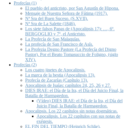
Profecías (1)
El pueblo del anticristo, por San Agustín de Hipona.
Mensaje de Nuestra Señora de Fátima (1917).
Nª Sra del Buen Suceso. (S.XVII).
Nª Sra de La Salette (1846).
Los siete falsos Papas de (Apocalipsis 17): …, 6º.
BERGOGLIO y 7º, el Anticristo.
La Profecía de San Malaquías.
La profecía de San Francisco de Asís.
La Profezia Degno Pastore (La Profecía del Digno
Pastor). Por el Beato Tomasuccio de Foligno, (siglo
XIV).
Profecías (2)
Los cuatro jinetes de Apocalipsis.
La marca de la bestia (Apocalipsis 13).
Profecía de Zacarías (Capítulo 13).
Apocalipsis de Isaías: capítulos 24, 25, 26 y 27.
DIES IRAE: el Día de la Ira, el Día del Juicio Final, la
Batalla de Harmagedon.
(Vídeo) DIES IRAE: el Día de la Ira, el Día del
Juicio Final, la Batalla de Harmagedon.
Apocalipsis. Los 22 capítulos sin notas dogmáticas.
Apocalipsis. Los 22 capítulos con sus notas de
exégesis.
EL FIN DEL TIEMPO (Heinrich Schlie).