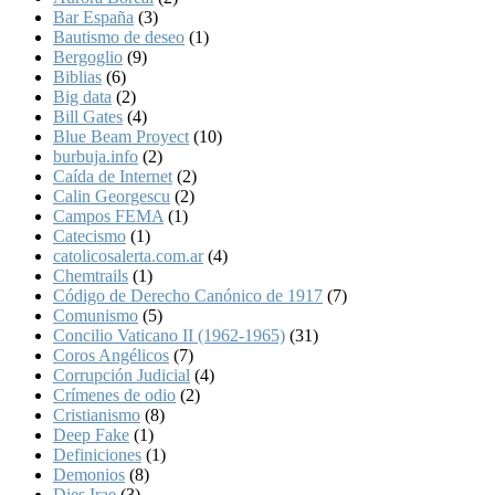
Bar España
(3)
Bautismo de deseo
(1)
Bergoglio
(9)
Biblias
(6)
Big data
(2)
Bill Gates
(4)
Blue Beam Proyect
(10)
burbuja.info
(2)
Caída de Internet
(2)
Calin Georgescu
(2)
Campos FEMA
(1)
Catecismo
(1)
catolicosalerta.com.ar
(4)
Chemtrails
(1)
Código de Derecho Canónico de 1917
(7)
Comunismo
(5)
Concilio Vaticano II (1962-1965)
(31)
Coros Angélicos
(7)
Corrupción Judicial
(4)
Crímenes de odio
(2)
Cristianismo
(8)
Deep Fake
(1)
Definiciones
(1)
Demonios
(8)
Dies Irae
(3)