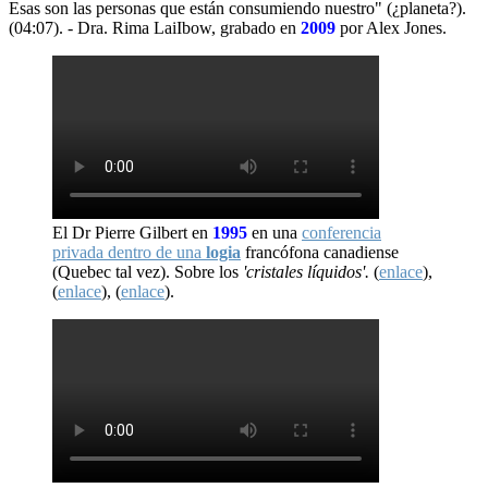
Esas son las personas que están consumiendo nuestro" (¿planeta?).
(04:07). - Dra. Rima LaiIbow, grabado en
2009
por Alex Jones.
El Dr Pierre Gilbert en
1995
en una
conferencia
privada dentro de una
logia
francófona canadiense
(Quebec tal vez). Sobre los
'cristales líquidos'.
(
enlace
),
(
enlace
), (
enlace
).