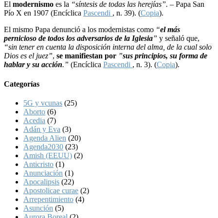
El
modernismo
es la
“síntesis de todas las herejías”. –
Papa San
Pío X en 1907 (Encíclica
Pascendi
, n. 39). (
Copia
).
El mismo Papa denunció a los modernistas como
“
el más
pernicioso de todos los adversarios de la Iglesia
”
y señaló que,
“sin tener en cuenta la disposición interna del alma, de la cual solo
Dios es el juez”
,
se manifiestan por
”
sus principios, su forma de
hablar y su acción
.”
(Encíclica
Pascendi
, n. 3). (
Copia
).
Categorías
5G y vcunas
(25)
Aborto
(6)
Acedia
(7)
Adán y Eva
(3)
Agenda Alien
(20)
Agenda2030
(23)
Amish (EEUU)
(2)
Anticristo
(1)
Anunciación
(1)
Apocalipsis
(22)
Apostolicae curae
(2)
Arrepentimiento
(4)
Asunción
(5)
Aurora Boreal
(2)