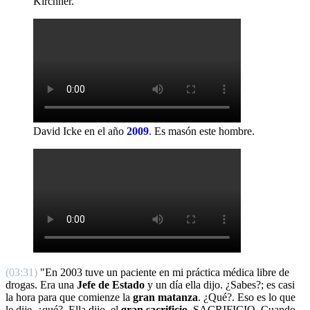
Kirchner.
David Icke en el año
2009
.
Es masón este hombre.
(03:31)
"En 2003 tuve un paciente en mi práctica médica libre de
drogas. Era una
Jefe de Estado
y un día ella dijo. ¿Sabes?; es casi
la hora para que comienze la
gran matanza
. ¿Qué?. Eso es lo que
le dije, ¿qué?. Ella dijo, el
gran sacrificio
. SACRIFICIO. Cuando