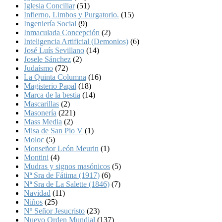
Iglesia Conciliar
(51)
Infierno, Limbos y Purgatorio.
(15)
Ingeniería Social
(9)
Inmaculada Concepción
(2)
Inteligencia Artificial (Demonios)
(6)
José Luís Sevillano
(14)
Josele Sánchez
(2)
Judaísmo
(72)
La Quinta Columna
(16)
Magisterio Papal
(18)
Marca de la bestia
(14)
Mascarillas
(2)
Masonería
(221)
Mass Media
(2)
Misa de San Pio V
(1)
Moloc
(5)
Monseñor León Meurin
(1)
Montini
(4)
Mudras y signos masónicos
(5)
Nª Sra de Fátima (1917)
(6)
Nª Sra de La Salette (1846)
(7)
Navidad
(11)
Niños
(25)
Nº Señor Jesucristo
(23)
Nuevo Orden Mundial
(137)