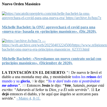
Nuevo Orden Masónico
Michelle Bachelet: la ONU aprovechará el covid para una
«nueva era» basada en «principios masónicos». (Dic.2020).
Michelle Bachelet: «Necesitamos un nuevo contrato social con
principios masónicos». (Diciembre de 2020).
LA TENTACIÓN EN EL DESIERTO
: "
8
De nuevo le llevó el
diablo a una montaña muy alta, y mostrándole
todos los
reinos
del
mundo y su
gloria
,
9
le dijo:
“
Yo
te daré todo esto si
postrándote
me adoras
”
.
10
Entonces
Jesús
le dijo:
“
Vete
, Satanás, porque está
escrito: “Adorarás al Señor tu Dios, y a Él solo servirás”
.
11
Le
dejó
entonces el diablo, y he aquí que ángeles se acercaron para
servirle."
- Mateo 4, 8-11.