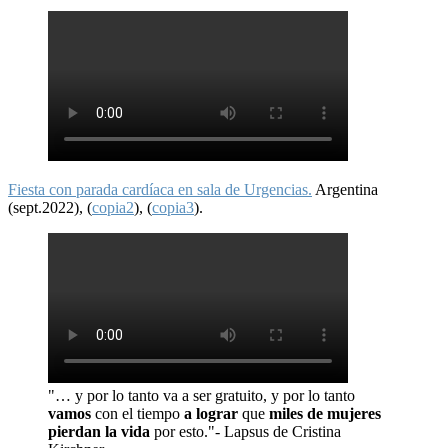
Fiesta con parada cardíaca en sala de Urgencias.
Argentina
(sept.2022), (
copia2
), (
copia3
).
"… y por lo tanto va a ser gratuito, y por lo tanto
vamos
con el tiempo
a lograr
que
miles de mujeres
pierdan la vida
por esto."- Lapsus de Cristina