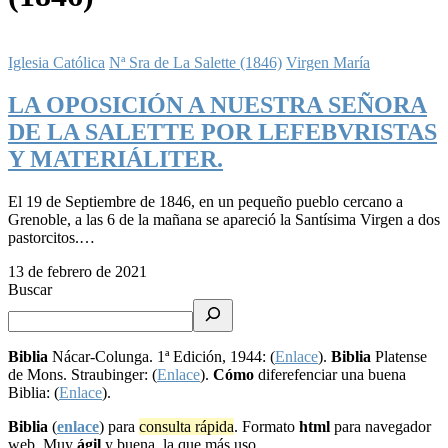
Iglesia Católica
Nª Sra de La Salette (1846)
Virgen María
LA OPOSICIÓN A NUESTRA SEÑORA
DE LA SALETTE POR LEFEBVRISTAS
Y MATERIÁLITER.
El 19 de Septiembre de 1846, en un pequeño pueblo cercano a
Grenoble, a las 6 de la mañana se apareció la Santísima Virgen a dos
pastorcitos.…
13 de febrero de 2021
Buscar
Biblia
Nácar-Colunga. 1ª Edición, 1944: (
Enlace
).
Biblia
Platense
de Mons. Straubinger: (
Enlace
).
Cómo
diferefenciar una buena
Biblia: (
Enlace
).
Biblia
(
enlace
) para
consulta rápida
. Formato
html
para navegador
web. Muy
ágil
y buena, la que más uso.