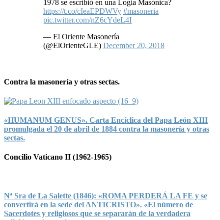
1978 se escribió en una Logia Masónica?
https://t.co/cIeaEPDWVy
#masoneria
pic.twitter.com/nZ6cYdeL4I
— El Oriente Masonería
(@ElOrienteGLE)
December 20, 2018
Contra la masonería y otras sectas.
«HUMANUM GENUS». Carta Encíclica del Papa León XIII
promulgada el 20 de abril de 1884 contra la masonería y otras
sectas.
Concilio Vaticano II (1962-1965)
Nª Sra de La Salette (1846): «ROMA PERDERÁ LA FE y se
convertirá en la sede del ANTICRISTO». «El número de
Sacerdotes y religiosos que se separarán de la verdadera