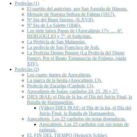
Profecías (1)
El pueblo del anticristo, por San Agustín de Hipona.
Mensaje de Nuestra Señora de Fátima (1917).
Nª Sra del Buen Suceso. (S.XVII).
Nª Sra de La Salette (1846).
Los siete falsos Papas de (Apocalipsis 17): …, 6º.
BERGOGLIO y 7º, el Anticristo.
La Profecía de San Malaquías.
La profecía de San Francisco de Asís.
La Profezia Degno Pastore (La Profecía del Digno
Pastor). Por el Beato Tomasuccio de Foligno, (siglo
XIV).
Profecías (2)
Los cuatro jinetes de Apocalipsis.
La marca de la bestia (Apocalipsis 13).
Profecía de Zacarías (Capítulo 13).
Apocalipsis de Isaías: capítulos 24, 25, 26 y 27.
DIES IRAE: el Día de la Ira, el Día del Juicio Final, la
Batalla de Harmagedon.
(Vídeo) DIES IRAE: el Día de la Ira, el Día del
Juicio Final, la Batalla de Harmagedon.
Apocalipsis. Los 22 capítulos sin notas dogmáticas.
Apocalipsis. Los 22 capítulos con sus notas de
exégesis.
EL FIN DEL TIEMPO (Heinrich Schlie).