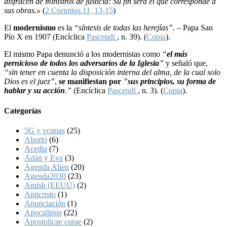
disfracen de ministros de justicia: Su fin será el que corresponde a
sus obras.»
(
2 Corintios.11, 13-15
)
El
modernismo
es la
“síntesis de todas las herejías”. –
Papa San
Pío X en 1907 (Encíclica
Pascendi
, n. 39). (
Copia
).
El mismo Papa denunció a los modernistas como
“
el más
pernicioso de todos los adversarios de la Iglesia
”
y señaló que,
“sin tener en cuenta la disposición interna del alma, de la cual solo
Dios es el juez”
,
se manifiestan por
”
sus principios, su forma de
hablar y su acción
.”
(Encíclica
Pascendi
, n. 3). (
Copia
).
Categorías
5G y vcunas
(25)
Aborto
(6)
Acedia
(7)
Adán y Eva
(3)
Agenda Alien
(20)
Agenda2030
(23)
Amish (EEUU)
(2)
Anticristo
(1)
Anunciación
(1)
Apocalipsis
(22)
Apostolicae curae
(2)