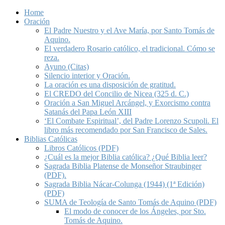
Home
Oración
El Padre Nuestro y el Ave María, por Santo Tomás de
Aquino.
El verdadero Rosario católico, el tradicional. Cómo se
reza.
Ayuno (Citas)
Silencio interior y Oración.
La oración es una disposición de gratitud.
El CREDO del Concilio de Nicea (325 d. C.)
Oración a San Miguel Arcángel, y Exorcismo contra
Satanás del Papa León XIII
‘El Combate Espiritual’, del Padre Lorenzo Scupoli. El
libro más recomendado por San Francisco de Sales.
Biblias Católicas
Libros Católicos (PDF)
¿Cuál es la mejor Biblia católica? ¿Qué Biblia leer?
Sagrada Biblia Platense de Monseñor Straubinger
(PDF).
Sagrada Biblia Nácar-Colunga (1944) (1ª Edición)
(PDF)
SUMA de Teología de Santo Tomás de Aquino (PDF)
El modo de conocer de los Ángeles, por Sto.
Tomás de Aquino.