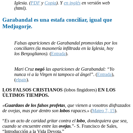
Iglesia. (
PDF
y
Copia
). Y
en inglés
en versión web
(html).
Garabandal
es una
estafa
conciliar, igual que
Medjugorje
.
Falsas apariciones de Garabandal promovidas por los
conciliares (la masonería infiltrada en la Iglesia, hoy
los Bergoglianos).
(
Entrada
).
Mari Cruz
negó
las apariciones de Garabandal: “Yo
nunca vi a la Virgen ni tampoco al ángel”
. (
Entrada
),
(
elpais
).
LOS FALSOS CRISTIANOS
(lobos fingidores)
EN LOS
ÚLTIMOS TIEMPOS.
«
Guardaos de los falsos profetas
, que vienen a vosotros disfrazados
de ovejas, mas por dentro son
lobos
rapaces.»
(
Mateo 7, 15
).
“
Es un acto de caridad gritar contra el
lobo
, dondequiera que sea,
cuando se encuentre entre las
ovejas
.
”- S. Francisco de Sales,
“Introducción a la Vida Devota.”