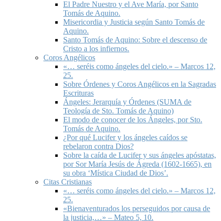
El Padre Nuestro y el Ave María, por Santo
Tomás de Aquino.
Misericordia y Justicia según Santo Tomás de
Aquino.
Santo Tomás de Aquino: Sobre el descenso de
Cristo a los infiernos.
Coros Angélicos
«… seréis como ángeles del cielo.» – Marcos 12,
25.
Sobre Órdenes y Coros Angélicos en la Sagradas
Escrituras
Ángeles: Jerarquía y Órdenes (SUMA de
Teología de Sto. Tomás de Aquino)
El modo de conocer de los Ángeles, por Sto.
Tomás de Aquino.
¿Por qué Lucifer y los ángeles caídos se
rebelaron contra Dios?
Sobre la caída de Lucifer y sus ángeles apóstatas,
por Sor María Jesús de Ágreda (1602-1665), en
su obra ‘Mística Ciudad de Dios’.
Citas Cristianas
«… seréis como ángeles del cielo.» – Marcos 12,
25.
«Bienaventurados los perseguidos por causa de
la justicia,…» – Mateo 5, 10.