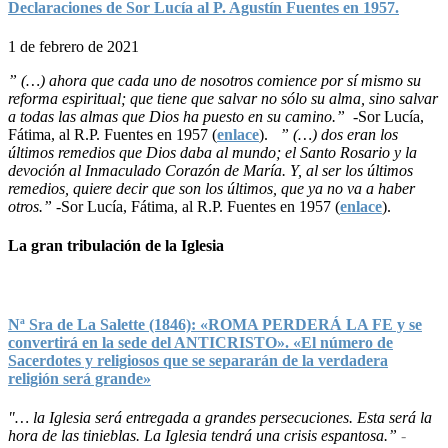
Declaraciones de Sor Lucía al P. Agustín Fuentes en 1957.
1 de febrero de 2021
” (…) ahora que cada uno de nosotros comience por sí mismo su
reforma espiritual; que tiene que salvar no sólo su alma, sino salvar
a todas las almas que Dios ha puesto en su camino.”
-Sor Lucía,
Fátima, al R.P. Fuentes en 1957 (
enlace
).
” (…) dos eran los
últimos remedios que Dios daba al mundo; el Santo Rosario y la
devoción al Inmaculado Corazón de María. Y, al ser los últimos
remedios, quiere decir que son los últimos, que ya no va a haber
otros.”
-Sor Lucía, Fátima, al R.P. Fuentes en 1957 (
enlace
).
La gran tribulación de la Iglesia
Nª Sra de La Salette (1846): «ROMA PERDERÁ LA FE y se
convertirá en la sede del ANTICRISTO». «El número de
Sacerdotes y religiosos que se separarán de la verdadera
religión será grande»
"… la Iglesia será entregada a grandes persecuciones. Esta será la
hora de las tinieblas. La Iglesia tendrá una crisis espantosa.”
-