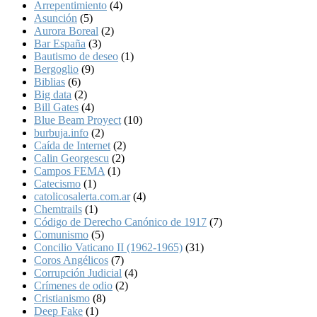
Arrepentimiento
(4)
Asunción
(5)
Aurora Boreal
(2)
Bar España
(3)
Bautismo de deseo
(1)
Bergoglio
(9)
Biblias
(6)
Big data
(2)
Bill Gates
(4)
Blue Beam Proyect
(10)
burbuja.info
(2)
Caída de Internet
(2)
Calin Georgescu
(2)
Campos FEMA
(1)
Catecismo
(1)
catolicosalerta.com.ar
(4)
Chemtrails
(1)
Código de Derecho Canónico de 1917
(7)
Comunismo
(5)
Concilio Vaticano II (1962-1965)
(31)
Coros Angélicos
(7)
Corrupción Judicial
(4)
Crímenes de odio
(2)
Cristianismo
(8)
Deep Fake
(1)