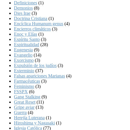
Definiciones
(1)
Demonios
(8)
Dies Irae
(3)
Doctrina Cristiana
(1)
Encíclica Humanum genus
(4)
Encierros climáticos
(3)
Enoc y Elías
(1)
Espíritu Santo
(3)
Espiritualidad
(28)
Eugenesia
(9)
Evangelio
(14)
Exorcismo
(3)
Expulsión de los judíos
(3)
Exterminio
(37)
Falsas apariciones Marianas
(4)
Farmacéuticas
(3)
Feminismo
(3)
FSSPX
(6)
Gang Stalking
(9)
Great Reset
(11)
Gripe aviar
(13)
Guerra
(4)
Herejía Luterana
(1)
Hiroshima y Nagasaki
(1)
Iglesia Católica
(77)