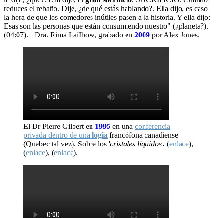
reduces el rebaño. Dije, ¿de qué estás hablando?. Ella dijo, es caso
la hora de que los comedores inútiles pasen a la historia. Y ella dijo:
Esas son las personas que están consumiendo nuestro" (¿planeta?).
(04:07). - Dra. Rima LaiIbow, grabado en
2009
por Alex Jones.
El Dr Pierre Gilbert en
1995
en una
conferencia
privada dentro de una
logia
francófona canadiense
(Quebec tal vez). Sobre los
'cristales líquidos'.
(
enlace
),
(
enlace
), (
enlace
).