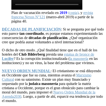
Plan de vacunación revelado en
2019
(copia)
, y
revista
francesa Nexus N°121
(marzo-abril 2019) a partir de la
página 40.
DÉCADAS DE PLANIFICIACIÓN
: Si se pregunta por qué todo
esto parece
tan coordinado
, es porque estamos experimentando las
consecuencias de
décadas de planificación
. ¿Qué organización
cree que podría aunar voluntades a nivel internacional?
O dicho de otro modo. ¿Qué finalidad tiene que en el hall de los
hoteles del
Club Bilderberg
presida una
estatua de bronce de
Lucifer
? Es la corrupción institucionalizada (
la masonería
en las
instituciones) y no un virus, la base del problema que vivimos.
NUEVO ORDEN MUNDIAL
: El cristianismo se está diluyendo
en Occidente que fue su cuna, mientras avanza el
Marxismo
Cultural
con su satanismo. Existe un plan muy financiado y
orquestado por la
judaica masonería
para quitarle la matriz
cristiana a Occidente, porque es el gran obstáculo para cambiar la
moral del mundo, para imponer el
Nuevo Orden Mundial de la
Agenda2030
. Luego, a partir de ahí, esparcir esa tendencia por todo
el mundo.