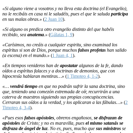
«Si alguno viene a vosotros y no lleva esta doctrina (el Evangelio),
no le recibáis en casa ni le saludéis, pues el que le saluda
participa
en sus malas obras.»
(
2 Juan 10
).
«Si alguno os predica otro evangelio distinto del que habéis
recibido, sea
anatema
.»
(
Gálatas 1, 9
)
«Carísimos, no creáis a cualquier espiritu, sino examinad los
espíritus si son de Dios, porque muchos
falsos profetas
han salido
(a escena) en el mundo.»
(
1 Juan 4, 1
).
«En tiempos venideros han de
apostatar
algunos de la fe, dando
oídos a espíritus falaces y a doctrinas de demonios, que con
hipocresía hablaran mentiras…»
(
1 Timoteo 4, 1-2
).
«…
vendrá tiempo
en que no podrán sufrir la sana doctrina, sino
que, teniendo una comezón extremada de oír, recurrirán a una
caterva de maestros siguiendo sus propias concupiscencias.
Cerraran sus oídos a la verdad, y los aplicaran a las fábulas…»
(
2
Timoteo 4, 3-4
).
«Pues esos
falsos apóstoles
, obreros engañosos,
se disfrazan de
apóstoles
de Cristo; y no es maravilla, pues
el mismo satanás se
disfraza de ángel de luz
. No es, pues, mucho que
sus ministros
se