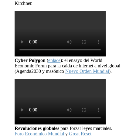
Kirchner.
Cyber Polygon
(
enlace
): el ensayo del World
Economic Forun para la caída de internet a nivel global
(Agenda2030 y masónico
Nuevo Orden Mundial
).
Revoluciones globales
para forzar leyes marciales.
Foro Económico Mundial
y
Great Reset
.