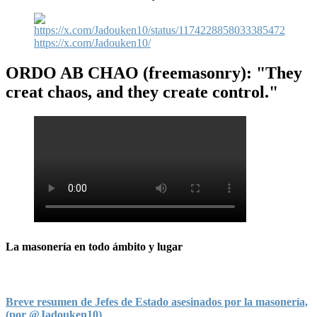
https://x.com/Jadouken10/
ORDO AB CHAO
(freemasonry): "They
creat chaos, and they create control."
La masonería en todo ámbito y lugar
Breve resumen de Jefes de Estado asesinados por la masonería,
(por @Jadouken10)