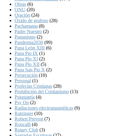
Obras
(6)
ONU
(20)
Oración
(24)
Óxido de grafeno
(28)
Pachamama
(8)
Padre Nuestro
(2)
Paganismo
(2)
Pandemia2030
(99)
Papa León XIII
(6)
Papa Pio IX
(1)
Papa Pío XI
(2)
Papa Pío XII
(5)
Papa San Pio X
(2)
Persecución
(10)
Personal
(1)
Profecías Cristianas
(28)
Prohibición del Cristianismo
(13)
Psiquiatría
(4)
Psy Op
(2)
Radiaciones electromagnéticas
(9)
Ratzinger
(10)
Robert Prevost
(7)
Roncalli
(4)
Rotary Club
(3)
Sagradas Escrituras
(27)