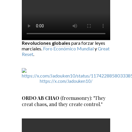
Revoluciones globales
para forzar leyes
marciales.
Foro Económico Mundial
y
Great
Reset
.
https://x.com/Jadouken10/
ORDO AB CHAO
(freemasonry): "They
creat chaos, and they create control."