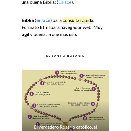
una buena Biblia: (
Enlace
).
Biblia
(
enlace
) para
consulta rápida
.
Formato
html
para navegador web. Muy
ágil
y buena, la que más uso.
EL SANTO ROSARIO
El verdadero Rosario católico, el