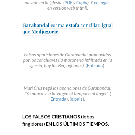
pasado en la Iglesia. (
PDF
y
Copia
). Y
en inglés
en versión web (html).
Garabandal
es una
estafa
conciliar, igual
que
Medjugorje
.
Falsas apariciones de Garabandal promovidas
por los conciliares (la masonería infiltrada en la
Iglesia, hoy los Bergoglianos).
(
Entrada
).
Mari Cruz
negó
las apariciones de Garabandal:
“Yo nunca vi a la Virgen ni tampoco al ángel”
. (
Entrada
), (
elpais
).
LOS FALSOS CRISTIANOS
(lobos
fingidores)
EN LOS ÚLTIMOS TIEMPOS.