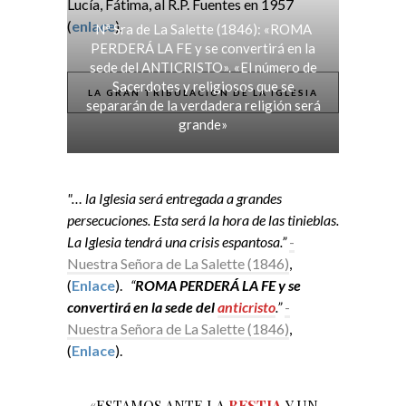
Lucía, Fátima, al R.P. Fuentes en 1957
(
enlace
).
Nª Sra de La Salette (1846): «ROMA
PERDERÁ LA FE y se convertirá en la
sede del ANTICRISTO». «El número de
Sacerdotes y religiosos que se
LA GRAN TRIBULACIÓN DE LA IGLESIA
separarán de la verdadera religión será
grande»
"… la Iglesia será entregada a grandes
persecuciones. Esta será la hora de las tinieblas.
La Iglesia tendrá una crisis espantosa.”
-
Nuestra Señora de La Salette (1846)
,
(
Enlace
).
“
ROMA PERDERÁ LA FE y se
convertirá en la sede del
anticristo
.”
-
Nuestra Señora de La Salette (1846)
,
(
Enlace
).
«ESTAMOS ANTE LA
BESTIA
Y UN