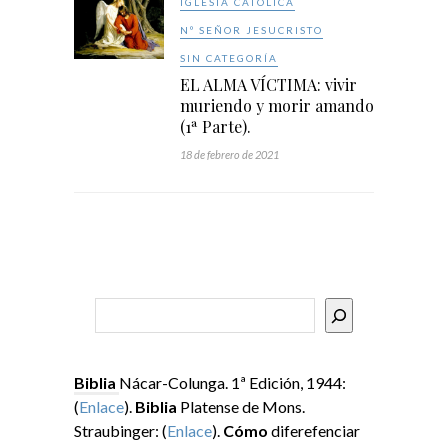
IGLESIA CATÓLICA
Nº SEÑOR JESUCRISTO
SIN CATEGORÍA
EL ALMA VÍCTIMA: vivir
muriendo y morir amando
(1ª Parte).
18 de febrero de 2021
Buscar
Biblia
Nácar-Colunga. 1ª Edición, 1944:
(
Enlace
).
Biblia
Platense de Mons.
Straubinger: (
Enlace
).
Cómo
diferefenciar