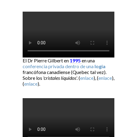
El Dr Pierre Gilbert en
1995
en una
conferencia privada dentro de una
logia
francófona canadiense (Quebec tal vez).
Sobre los
'cristales líquidos'.
(
enlace
), (
enlace
),
(
enlace
).