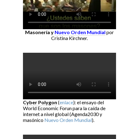
Masonería y
Nuevo Orden Mundial
por
Cristina Kirchner.
Cyber Polygon
(
enlace
): el ensayo del
World Economic Forun para la caída de
internet a nivel global (Agenda2030 y
masónico
Nuevo Orden Mundial
).