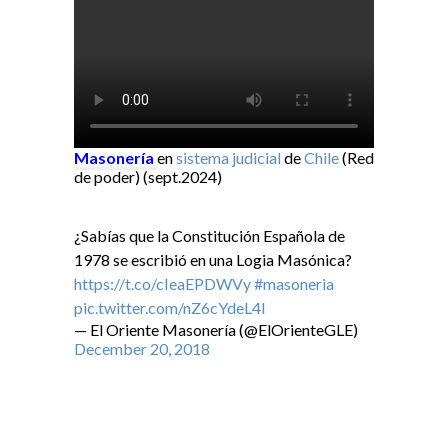
Masonería
en
sistema judicial
de
Chile
(Red
de poder) (sept.2024)
¿Sabías que la Constitución Española de
1978 se escribió en una Logia Masónica?
https://t.co/cIeaEPDWVy
#masoneria
pic.twitter.com/nZ6cYdeL4I
— El Oriente Masonería (@ElOrienteGLE)
December 20, 2018