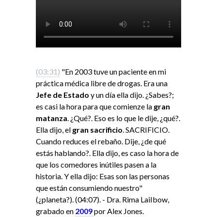
(03:31)
"En 2003 tuve un paciente en mi
práctica médica libre de drogas. Era una
Jefe de Estado
y un día ella dijo. ¿Sabes?;
es casi la hora para que comienze la
gran
matanza
. ¿Qué?. Eso es lo que le dije, ¿qué?.
Ella dijo, el
gran sacrificio
. SACRIFICIO.
Cuando reduces el rebaño. Dije, ¿de qué
estás hablando?. Ella dijo, es caso la hora de
que los comedores inútiles pasen a la
historia. Y ella dijo: Esas son las personas
que están consumiendo nuestro"
(¿planeta?). (04:07). - Dra. Rima LaiIbow,
grabado en
2009
por Alex Jones.