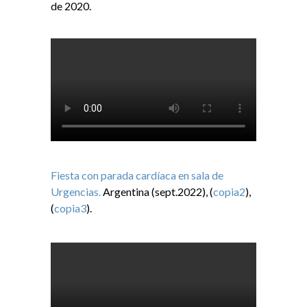
de 2020.
Fiesta con parada cardíaca en sala de
Urgencias.
Argentina (sept.2022), (
copia2
),
(
copia3
).