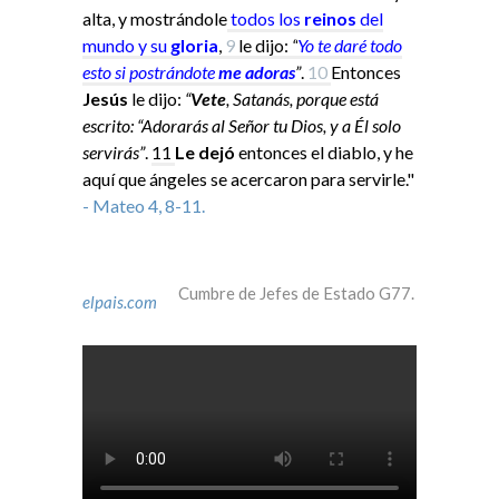
alta, y mostrándole
todos los
reinos
del
mundo y su
gloria
,
9
le dijo:
“
Yo
te daré todo
esto si
postrándote
me adoras
”
.
10
Entonces
Jesús
le dijo:
“
Vete
, Satanás, porque está
escrito: “Adorarás al Señor tu Dios, y a Él solo
servirás”
.
11
Le dejó
entonces el diablo, y he
aquí que ángeles se acercaron para servirle."
- Mateo 4, 8-11.
Cumbre de Jefes de Estado G77.
elpais.com