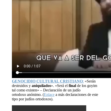
GENOCIDIO CULTURAL CRISTIANO
:
«Serán
destruidos y
aniquilados
». «Será el
final
de los goyim
tal como existen» – Declaración de un judío
ortodoxo anónimo. (
Enlace
a más declaraciones de este
tipo por judíos ortodoxos).