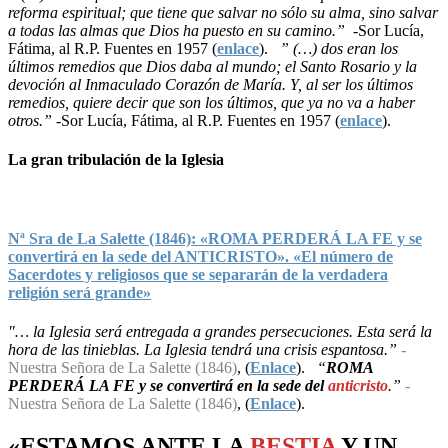
reforma espiritual; que tiene que salvar no sólo su alma, sino salvar
a todas las almas que Dios ha puesto en su camino.”
-Sor Lucía,
Fátima, al R.P. Fuentes en 1957 (
enlace
).
” (…) dos eran los
últimos remedios que Dios daba al mundo; el Santo Rosario y la
devoción al Inmaculado Corazón de María. Y, al ser los últimos
remedios, quiere decir que son los últimos, que ya no va a haber
otros.”
-Sor Lucía, Fátima, al R.P. Fuentes en 1957 (
enlace
).
La gran tribulación de la Iglesia
Nª Sra de La Salette (1846): «ROMA PERDERÁ LA FE y se
convertirá en la sede del ANTICRISTO». «El número de
Sacerdotes y religiosos que se separarán de la verdadera
religión será grande»
"… la Iglesia será entregada a grandes persecuciones. Esta será la
hora de las tinieblas. La Iglesia tendrá una crisis espantosa.”
-
Nuestra Señora de La Salette (1846)
, (
Enlace
).
“
ROMA
PERDERÁ LA FE y se convertirá en la sede del
anticristo
.”
-
Nuestra Señora de La Salette (1846)
, (
Enlace
).
«ESTAMOS ANTE LA
BESTIA
Y UN