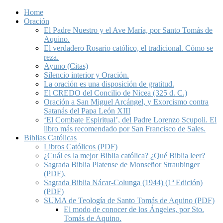
Home
Oración
El Padre Nuestro y el Ave María, por Santo Tomás de
Aquino.
El verdadero Rosario católico, el tradicional. Cómo se
reza.
Ayuno (Citas)
Silencio interior y Oración.
La oración es una disposición de gratitud.
El CREDO del Concilio de Nicea (325 d. C.)
Oración a San Miguel Arcángel, y Exorcismo contra
Satanás del Papa León XIII
‘El Combate Espiritual’, del Padre Lorenzo Scupoli. El
libro más recomendado por San Francisco de Sales.
Biblias Católicas
Libros Católicos (PDF)
¿Cuál es la mejor Biblia católica? ¿Qué Biblia leer?
Sagrada Biblia Platense de Monseñor Straubinger
(PDF).
Sagrada Biblia Nácar-Colunga (1944) (1ª Edición)
(PDF)
SUMA de Teología de Santo Tomás de Aquino (PDF)
El modo de conocer de los Ángeles, por Sto.
Tomás de Aquino.