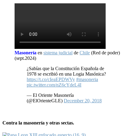
Masonería
en
sistema judicial
de
Chile
(Red de poder)
(sept.2024)
¿Sabías que la Constitución Española de
1978 se escribió en una Logia Masónica?
https://t.co/cIeaEPDWVy
#masoneria
pic.twitter.com/nZ6cYdeL4I
— El Oriente Masonería
(@ElOrienteGLE)
December 20, 2018
Contra la masonería y otras sectas.