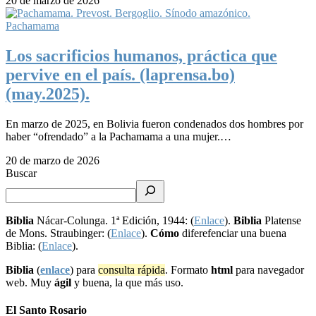
20 de marzo de 2026
Pachamama
Los sacrificios humanos, práctica que
pervive en el país. (laprensa.bo)
(may.2025).
En marzo de 2025, en Bolivia fueron condenados dos hombres por
haber “ofrendado” a la Pachamama a una mujer.…
20 de marzo de 2026
Buscar
Biblia
Nácar-Colunga. 1ª Edición, 1944: (
Enlace
).
Biblia
Platense
de Mons. Straubinger: (
Enlace
).
Cómo
diferefenciar una buena
Biblia: (
Enlace
).
Biblia
(
enlace
) para
consulta rápida
. Formato
html
para navegador
web. Muy
ágil
y buena, la que más uso.
El Santo Rosario