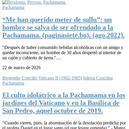
Pachamama
“Me han querido meter de sullu”: un
hombre se salva de ser ofrendado a la
Pachamama. (paginasiete.bo). (ago.2022).
"Después de haber consumido bebidas alcohólicas con un amigo y
quedar inconsciente, un hombre de 30 años despertó al interior de
un cajón y cubierto de tierra."…
22 de marzo de 2026
Bergoglio
Concilio Vaticano II (1962-1965)
Iglesia Conciliar
Pachamama
El culto idolátrico a la Pachamama en los
jardines del Vaticano y en la Basílica de
San Pedro, aquel octubre de 2019.
"Cuando vieren, pues, la abominación de la desolación predicha por
el profeta Daniel en el lugar santo (el que leyere entienda)," - Mateo