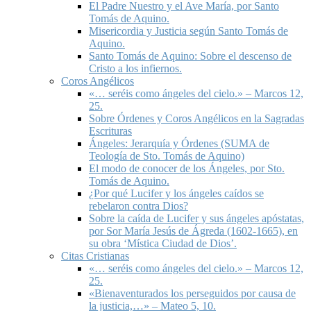
El Padre Nuestro y el Ave María, por Santo
Tomás de Aquino.
Misericordia y Justicia según Santo Tomás de
Aquino.
Santo Tomás de Aquino: Sobre el descenso de
Cristo a los infiernos.
Coros Angélicos
«… seréis como ángeles del cielo.» – Marcos 12,
25.
Sobre Órdenes y Coros Angélicos en la Sagradas
Escrituras
Ángeles: Jerarquía y Órdenes (SUMA de
Teología de Sto. Tomás de Aquino)
El modo de conocer de los Ángeles, por Sto.
Tomás de Aquino.
¿Por qué Lucifer y los ángeles caídos se
rebelaron contra Dios?
Sobre la caída de Lucifer y sus ángeles apóstatas,
por Sor María Jesús de Ágreda (1602-1665), en
su obra ‘Mística Ciudad de Dios’.
Citas Cristianas
«… seréis como ángeles del cielo.» – Marcos 12,
25.
«Bienaventurados los perseguidos por causa de
la justicia,…» – Mateo 5, 10.