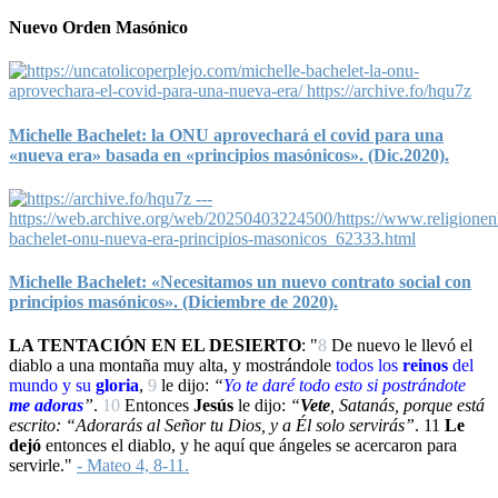
Nuevo Orden Masónico
Michelle Bachelet: la ONU aprovechará el covid para una
«nueva era» basada en «principios masónicos». (Dic.2020).
Michelle Bachelet: «Necesitamos un nuevo contrato social con
principios masónicos». (Diciembre de 2020).
LA TENTACIÓN EN EL DESIERTO
: "
8
De nuevo le llevó el
diablo a una montaña muy alta, y mostrándole
todos los
reinos
del
mundo y su
gloria
,
9
le dijo:
“
Yo
te daré todo esto si
postrándote
me adoras
”
.
10
Entonces
Jesús
le dijo:
“
Vete
, Satanás, porque está
escrito: “Adorarás al Señor tu Dios, y a Él solo servirás”
.
11
Le
dejó
entonces el diablo, y he aquí que ángeles se acercaron para
servirle."
- Mateo 4, 8-11.