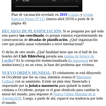
Plan de vacunación revelado en
2019
(copia)
, y
revista
francesa Nexus N°121
(marzo-abril 2019) a partir de la
página 40.
DÉCADAS DE PLANIFICIACIÓN
: Si se pregunta por qué todo
esto parece
tan coordinado
, es porque estamos experimentando las
consecuencias de
décadas de planificación
. ¿Qué organización
cree que podría aunar voluntades a nivel internacional?
O dicho de otro modo. ¿Qué finalidad tiene que en el hall de los
hoteles del
Club Bilderberg
presida una
estatua de bronce de
Lucifer
? Es la corrupción institucionalizada (
la masonería
en las
instituciones) y no un virus, la base del problema que vivimos.
NUEVO ORDEN MUNDIAL
: El cristianismo se está diluyendo
en Occidente que fue su cuna, mientras avanza el
Marxismo
Cultural
con su satanismo. Existe un plan muy financiado y
orquestado por la
judaica masonería
para quitarle la matriz
cristiana a Occidente, porque es el gran obstáculo para cambiar la
moral del mundo, para imponer el
Nuevo Orden Mundial de la
Agenda2030
. Luego, a partir de ahí, esparcir esa tendencia por todo
el mundo.