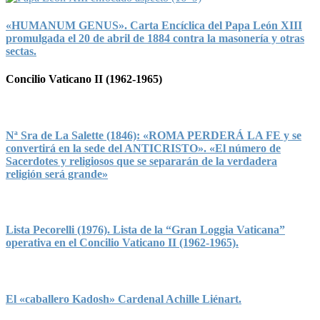
«HUMANUM GENUS». Carta Encíclica del Papa León XIII
promulgada el 20 de abril de 1884 contra la masonería y otras
sectas.
Concilio Vaticano II (1962-1965)
Nª Sra de La Salette (1846): «ROMA PERDERÁ LA FE y se
convertirá en la sede del ANTICRISTO». «El número de
Sacerdotes y religiosos que se separarán de la verdadera
religión será grande»
Lista Pecorelli (1976). Lista de la “Gran Loggia Vaticana”
operativa en el Concilio Vaticano II (1962-1965).
El «caballero Kadosh» Cardenal Achille Liénart.