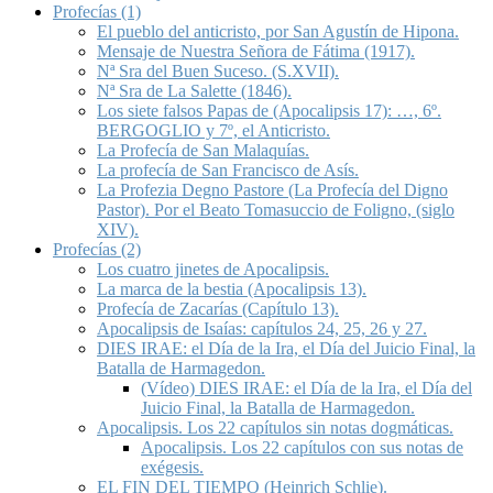
Profecías (1)
El pueblo del anticristo, por San Agustín de Hipona.
Mensaje de Nuestra Señora de Fátima (1917).
Nª Sra del Buen Suceso. (S.XVII).
Nª Sra de La Salette (1846).
Los siete falsos Papas de (Apocalipsis 17): …, 6º.
BERGOGLIO y 7º, el Anticristo.
La Profecía de San Malaquías.
La profecía de San Francisco de Asís.
La Profezia Degno Pastore (La Profecía del Digno
Pastor). Por el Beato Tomasuccio de Foligno, (siglo
XIV).
Profecías (2)
Los cuatro jinetes de Apocalipsis.
La marca de la bestia (Apocalipsis 13).
Profecía de Zacarías (Capítulo 13).
Apocalipsis de Isaías: capítulos 24, 25, 26 y 27.
DIES IRAE: el Día de la Ira, el Día del Juicio Final, la
Batalla de Harmagedon.
(Vídeo) DIES IRAE: el Día de la Ira, el Día del
Juicio Final, la Batalla de Harmagedon.
Apocalipsis. Los 22 capítulos sin notas dogmáticas.
Apocalipsis. Los 22 capítulos con sus notas de
exégesis.
EL FIN DEL TIEMPO (Heinrich Schlie).