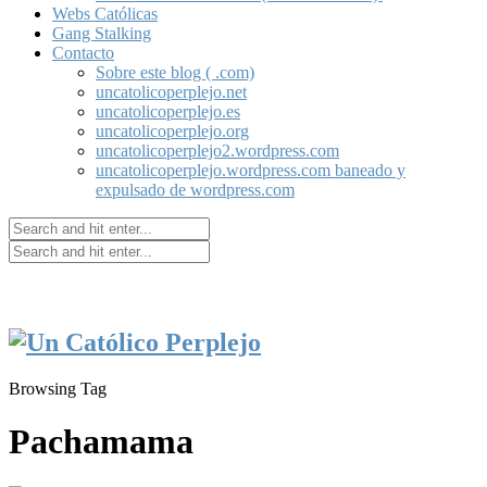
Webs Católicas
Gang Stalking
Contacto
Sobre este blog ( .com)
uncatolicoperplejo.net
uncatolicoperplejo.es
uncatolicoperplejo.org
uncatolicoperplejo2.wordpress.com
uncatolicoperplejo.wordpress.com baneado y
expulsado de wordpress.com
Browsing Tag
Pachamama