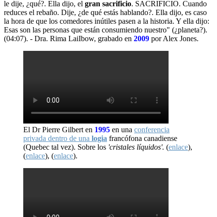
le dije, ¿qué?. Ella dijo, el
gran sacrificio
. SACRIFICIO. Cuando
reduces el rebaño. Dije, ¿de qué estás hablando?. Ella dijo, es caso
la hora de que los comedores inútiles pasen a la historia. Y ella dijo:
Esas son las personas que están consumiendo nuestro" (¿planeta?).
(04:07). - Dra. Rima LaiIbow, grabado en
2009
por Alex Jones.
El Dr Pierre Gilbert en
1995
en una
conferencia
privada dentro de una
logia
francófona canadiense
(Quebec tal vez). Sobre los
'cristales líquidos'.
(
enlace
),
(
enlace
), (
enlace
).