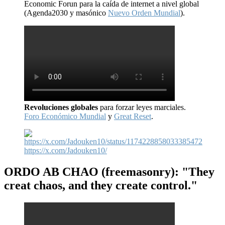
Economic Forun para la caída de internet a nivel global
(Agenda2030 y masónico
Nuevo Orden Mundial
).
Revoluciones globales
para forzar leyes marciales.
Foro Económico Mundial
y
Great Reset
.
https://x.com/Jadouken10/
ORDO AB CHAO
(freemasonry): "They
creat chaos, and they create control."