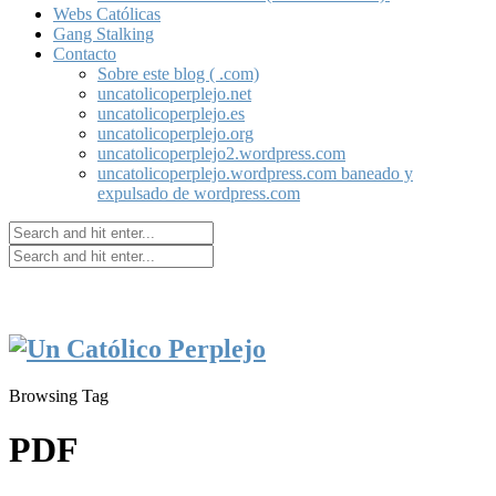
Webs Católicas
Gang Stalking
Contacto
Sobre este blog ( .com)
uncatolicoperplejo.net
uncatolicoperplejo.es
uncatolicoperplejo.org
uncatolicoperplejo2.wordpress.com
uncatolicoperplejo.wordpress.com baneado y
expulsado de wordpress.com
Browsing Tag
PDF