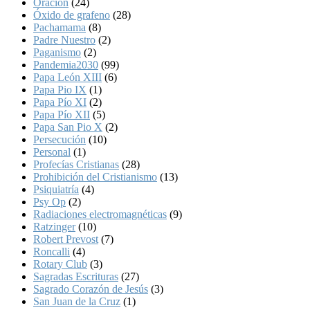
Oración
(24)
Óxido de grafeno
(28)
Pachamama
(8)
Padre Nuestro
(2)
Paganismo
(2)
Pandemia2030
(99)
Papa León XIII
(6)
Papa Pio IX
(1)
Papa Pío XI
(2)
Papa Pío XII
(5)
Papa San Pio X
(2)
Persecución
(10)
Personal
(1)
Profecías Cristianas
(28)
Prohibición del Cristianismo
(13)
Psiquiatría
(4)
Psy Op
(2)
Radiaciones electromagnéticas
(9)
Ratzinger
(10)
Robert Prevost
(7)
Roncalli
(4)
Rotary Club
(3)
Sagradas Escrituras
(27)
Sagrado Corazón de Jesús
(3)
San Juan de la Cruz
(1)