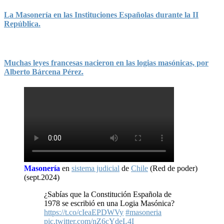
La Masonería en las Instituciones Españolas durante la II
República.
Muchas leyes francesas nacieron en las logias masónicas, por
Alberto Bárcena Pérez.
Masonería
en
sistema judicial
de
Chile
(Red de poder)
(sept.2024)
¿Sabías que la Constitución Española de
1978 se escribió en una Logia Masónica?
https://t.co/cIeaEPDWVy
#masoneria
pic.twitter.com/nZ6cYdeL4I