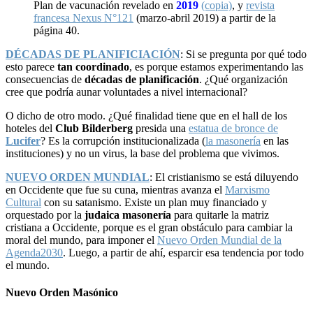
Plan de vacunación revelado en
2019
(copia)
, y
revista
francesa Nexus N°121
(marzo-abril 2019) a partir de la
página 40.
DÉCADAS DE PLANIFICIACIÓN
: Si se pregunta por qué todo
esto parece
tan coordinado
, es porque estamos experimentando las
consecuencias de
décadas de planificación
. ¿Qué organización
cree que podría aunar voluntades a nivel internacional?
O dicho de otro modo. ¿Qué finalidad tiene que en el hall de los
hoteles del
Club Bilderberg
presida una
estatua de bronce de
Lucifer
? Es la corrupción institucionalizada (
la masonería
en las
instituciones) y no un virus, la base del problema que vivimos.
NUEVO ORDEN MUNDIAL
: El cristianismo se está diluyendo
en Occidente que fue su cuna, mientras avanza el
Marxismo
Cultural
con su satanismo. Existe un plan muy financiado y
orquestado por la
judaica masonería
para quitarle la matriz
cristiana a Occidente, porque es el gran obstáculo para cambiar la
moral del mundo, para imponer el
Nuevo Orden Mundial de la
Agenda2030
. Luego, a partir de ahí, esparcir esa tendencia por todo
el mundo.
Nuevo Orden Masónico