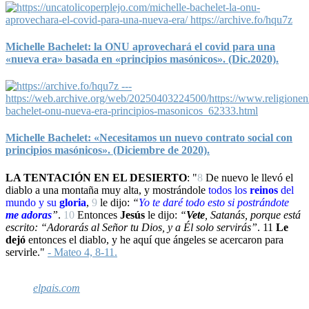
Michelle Bachelet: la ONU aprovechará el covid para una
«nueva era» basada en «principios masónicos». (Dic.2020).
Michelle Bachelet: «Necesitamos un nuevo contrato social con
principios masónicos». (Diciembre de 2020).
LA TENTACIÓN EN EL DESIERTO
: "
8
De nuevo le llevó el
diablo a una montaña muy alta, y mostrándole
todos los
reinos
del
mundo y su
gloria
,
9
le dijo:
“
Yo
te daré todo esto si
postrándote
me adoras
”
.
10
Entonces
Jesús
le dijo:
“
Vete
, Satanás, porque está
escrito: “Adorarás al Señor tu Dios, y a Él solo servirás”
.
11
Le
dejó
entonces el diablo, y he aquí que ángeles se acercaron para
servirle."
- Mateo 4, 8-11.
elpais.com