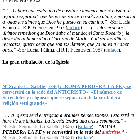
1 de febrero de 2021
” (…) ahora que cada uno de nosotros comience por sí mismo su
reforma espiritual; que tiene que salvar no sólo su alma, sino salvar
a todas las almas que Dios ha puesto en su camino.”
-Sor Lucía,
Fátima, al R.P. Fuentes en 1957 (
enlace
).
” (…) dos eran los
últimos remedios que Dios daba al mundo; el Santo Rosario y la
devoción al Inmaculado Corazón de María. Y, al ser los últimos
remedios, quiere decir que son los últimos, que ya no va a haber
otros.”
-Sor Lucía, Fátima, al R.P. Fuentes en 1957 (
enlace
).
La gran tribulación de la Iglesia
Nª Sra de La Salette (1846): «ROMA PERDERÁ LA FE y se
convertirá en la sede del ANTICRISTO». «El número de
Sacerdotes y religiosos que se separarán de la verdadera
religión será grande»
"… la Iglesia será entregada a grandes persecuciones. Esta será la
hora de las tinieblas. La Iglesia tendrá una crisis espantosa.”
-
Nuestra Señora de La Salette (1846)
, (
Enlace
).
“
ROMA
PERDERÁ LA FE y se convertirá en la sede del
anticristo
.”
-
Nuestra Señora de La Salette (1846)
, (
Enlace
).