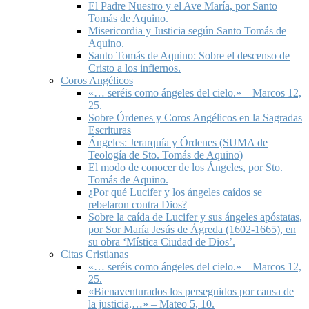
El Padre Nuestro y el Ave María, por Santo
Tomás de Aquino.
Misericordia y Justicia según Santo Tomás de
Aquino.
Santo Tomás de Aquino: Sobre el descenso de
Cristo a los infiernos.
Coros Angélicos
«… seréis como ángeles del cielo.» – Marcos 12,
25.
Sobre Órdenes y Coros Angélicos en la Sagradas
Escrituras
Ángeles: Jerarquía y Órdenes (SUMA de
Teología de Sto. Tomás de Aquino)
El modo de conocer de los Ángeles, por Sto.
Tomás de Aquino.
¿Por qué Lucifer y los ángeles caídos se
rebelaron contra Dios?
Sobre la caída de Lucifer y sus ángeles apóstatas,
por Sor María Jesús de Ágreda (1602-1665), en
su obra ‘Mística Ciudad de Dios’.
Citas Cristianas
«… seréis como ángeles del cielo.» – Marcos 12,
25.
«Bienaventurados los perseguidos por causa de
la justicia,…» – Mateo 5, 10.