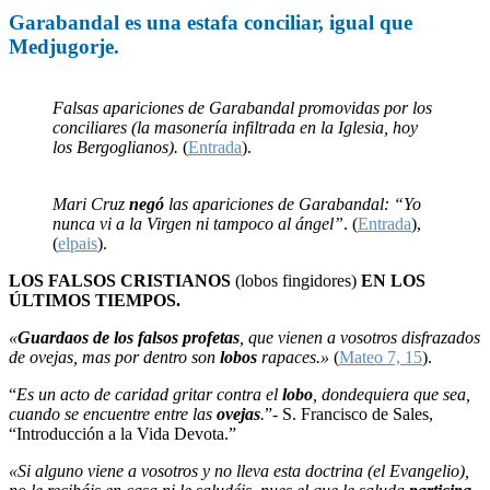
Garabandal
es una
estafa
conciliar, igual que
Medjugorje
.
Falsas apariciones de Garabandal promovidas por los
conciliares (la masonería infiltrada en la Iglesia, hoy
los Bergoglianos).
(
Entrada
).
Mari Cruz
negó
las apariciones de Garabandal: “Yo
nunca vi a la Virgen ni tampoco al ángel”
. (
Entrada
),
(
elpais
).
LOS FALSOS CRISTIANOS
(lobos fingidores)
EN LOS
ÚLTIMOS TIEMPOS.
«
Guardaos de los falsos profetas
, que vienen a vosotros disfrazados
de ovejas, mas por dentro son
lobos
rapaces.»
(
Mateo 7, 15
).
“
Es un acto de caridad gritar contra el
lobo
, dondequiera que sea,
cuando se encuentre entre las
ovejas
.
”- S. Francisco de Sales,
“Introducción a la Vida Devota.”
«Si alguno viene a vosotros y no lleva esta doctrina (el Evangelio),