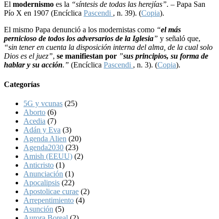
El
modernismo
es la
“síntesis de todas las herejías”. –
Papa San
Pío X en 1907 (Encíclica
Pascendi
, n. 39). (
Copia
).
El mismo Papa denunció a los modernistas como
“
el más
pernicioso de todos los adversarios de la Iglesia
”
y señaló que,
“sin tener en cuenta la disposición interna del alma, de la cual solo
Dios es el juez”
,
se manifiestan por
”
sus principios, su forma de
hablar y su acción
.”
(Encíclica
Pascendi
, n. 3). (
Copia
).
Categorías
5G y vcunas
(25)
Aborto
(6)
Acedia
(7)
Adán y Eva
(3)
Agenda Alien
(20)
Agenda2030
(23)
Amish (EEUU)
(2)
Anticristo
(1)
Anunciación
(1)
Apocalipsis
(22)
Apostolicae curae
(2)
Arrepentimiento
(4)
Asunción
(5)
Aurora Boreal
(2)