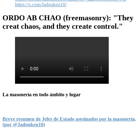
https://x.com/Jadouken10/
ORDO AB CHAO
(freemasonry): "They
creat chaos, and they create control."
La masonería en todo ámbito y lugar
Breve resumen de Jefes de Estado asesinados por la masonería,
(por @Jadouken10)