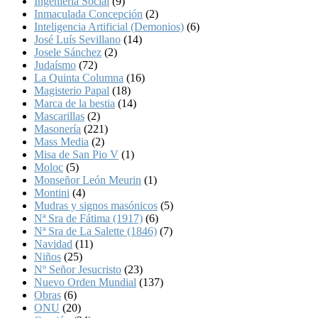
Ingeniería Social
(9)
Inmaculada Concepción
(2)
Inteligencia Artificial (Demonios)
(6)
José Luís Sevillano
(14)
Josele Sánchez
(2)
Judaísmo
(72)
La Quinta Columna
(16)
Magisterio Papal
(18)
Marca de la bestia
(14)
Mascarillas
(2)
Masonería
(221)
Mass Media
(2)
Misa de San Pio V
(1)
Moloc
(5)
Monseñor León Meurin
(1)
Montini
(4)
Mudras y signos masónicos
(5)
Nª Sra de Fátima (1917)
(6)
Nª Sra de La Salette (1846)
(7)
Navidad
(11)
Niños
(25)
Nº Señor Jesucristo
(23)
Nuevo Orden Mundial
(137)
Obras
(6)
ONU
(20)