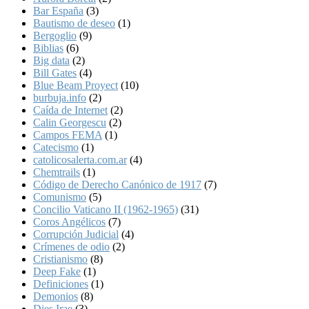
Bar España
(3)
Bautismo de deseo
(1)
Bergoglio
(9)
Biblias
(6)
Big data
(2)
Bill Gates
(4)
Blue Beam Proyect
(10)
burbuja.info
(2)
Caída de Internet
(2)
Calin Georgescu
(2)
Campos FEMA
(1)
Catecismo
(1)
catolicosalerta.com.ar
(4)
Chemtrails
(1)
Código de Derecho Canónico de 1917
(7)
Comunismo
(5)
Concilio Vaticano II (1962-1965)
(31)
Coros Angélicos
(7)
Corrupción Judicial
(4)
Crímenes de odio
(2)
Cristianismo
(8)
Deep Fake
(1)
Definiciones
(1)
Demonios
(8)
Dies Irae
(3)