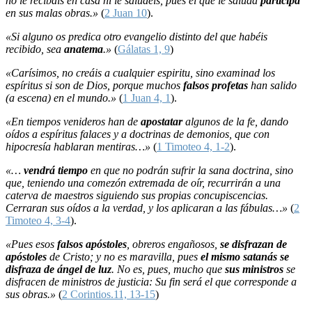
no le recibáis en casa ni le saludéis, pues el que le saluda
participa
en sus malas obras.»
(
2 Juan 10
).
«Si alguno os predica otro evangelio distinto del que habéis
recibido, sea
anatema
.»
(
Gálatas 1, 9
)
«Carísimos, no creáis a cualquier espiritu, sino examinad los
espíritus si son de Dios, porque muchos
falsos profetas
han salido
(a escena) en el mundo.»
(
1 Juan 4, 1
).
«En tiempos venideros han de
apostatar
algunos de la fe, dando
oídos a espíritus falaces y a doctrinas de demonios, que con
hipocresía hablaran mentiras…»
(
1 Timoteo 4, 1-2
).
«…
vendrá tiempo
en que no podrán sufrir la sana doctrina, sino
que, teniendo una comezón extremada de oír, recurrirán a una
caterva de maestros siguiendo sus propias concupiscencias.
Cerraran sus oídos a la verdad, y los aplicaran a las fábulas…»
(
2
Timoteo 4, 3-4
).
«Pues esos
falsos apóstoles
, obreros engañosos,
se disfrazan de
apóstoles
de Cristo; y no es maravilla, pues
el mismo satanás se
disfraza de ángel de luz
. No es, pues, mucho que
sus ministros
se
disfracen de ministros de justicia: Su fin será el que corresponde a
sus obras.»
(
2 Corintios.11, 13-15
)