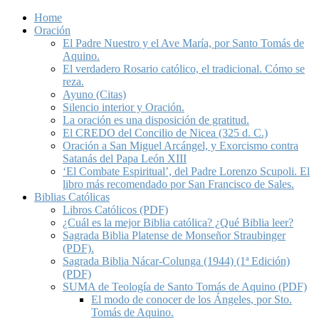
Home
Oración
El Padre Nuestro y el Ave María, por Santo Tomás de
Aquino.
El verdadero Rosario católico, el tradicional. Cómo se
reza.
Ayuno (Citas)
Silencio interior y Oración.
La oración es una disposición de gratitud.
El CREDO del Concilio de Nicea (325 d. C.)
Oración a San Miguel Arcángel, y Exorcismo contra
Satanás del Papa León XIII
‘El Combate Espiritual’, del Padre Lorenzo Scupoli. El
libro más recomendado por San Francisco de Sales.
Biblias Católicas
Libros Católicos (PDF)
¿Cuál es la mejor Biblia católica? ¿Qué Biblia leer?
Sagrada Biblia Platense de Monseñor Straubinger
(PDF).
Sagrada Biblia Nácar-Colunga (1944) (1ª Edición)
(PDF)
SUMA de Teología de Santo Tomás de Aquino (PDF)
El modo de conocer de los Ángeles, por Sto.
Tomás de Aquino.