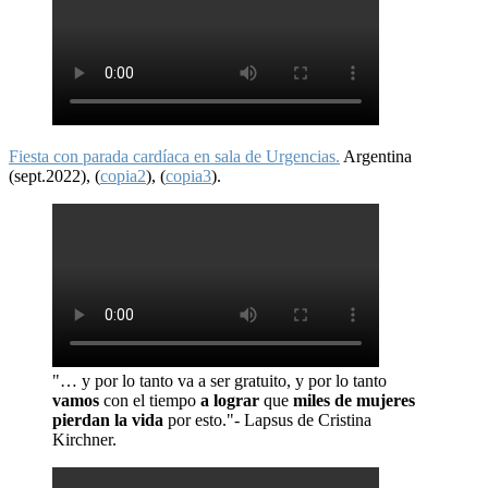
Fiesta con parada cardíaca en sala de Urgencias.
Argentina
(sept.2022), (
copia2
), (
copia3
).
"… y por lo tanto va a ser gratuito, y por lo tanto
vamos
con el tiempo
a lograr
que
miles de mujeres
pierdan la vida
por esto."- Lapsus de Cristina
Kirchner.