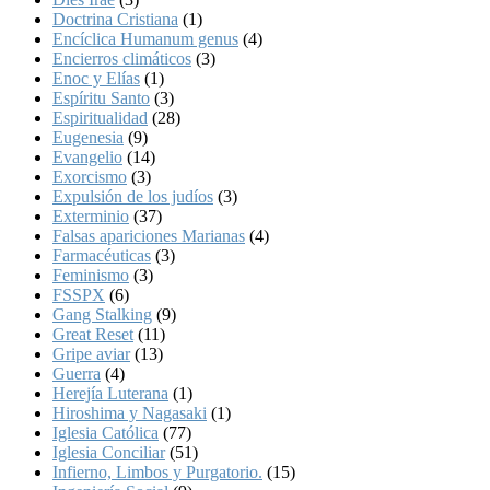
Doctrina Cristiana
(1)
Encíclica Humanum genus
(4)
Encierros climáticos
(3)
Enoc y Elías
(1)
Espíritu Santo
(3)
Espiritualidad
(28)
Eugenesia
(9)
Evangelio
(14)
Exorcismo
(3)
Expulsión de los judíos
(3)
Exterminio
(37)
Falsas apariciones Marianas
(4)
Farmacéuticas
(3)
Feminismo
(3)
FSSPX
(6)
Gang Stalking
(9)
Great Reset
(11)
Gripe aviar
(13)
Guerra
(4)
Herejía Luterana
(1)
Hiroshima y Nagasaki
(1)
Iglesia Católica
(77)
Iglesia Conciliar
(51)
Infierno, Limbos y Purgatorio.
(15)