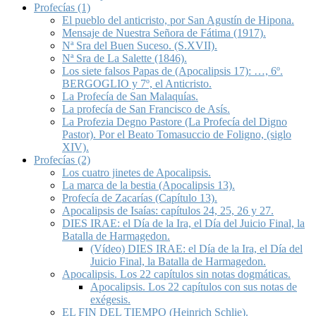
Profecías (1)
El pueblo del anticristo, por San Agustín de Hipona.
Mensaje de Nuestra Señora de Fátima (1917).
Nª Sra del Buen Suceso. (S.XVII).
Nª Sra de La Salette (1846).
Los siete falsos Papas de (Apocalipsis 17): …, 6º.
BERGOGLIO y 7º, el Anticristo.
La Profecía de San Malaquías.
La profecía de San Francisco de Asís.
La Profezia Degno Pastore (La Profecía del Digno
Pastor). Por el Beato Tomasuccio de Foligno, (siglo
XIV).
Profecías (2)
Los cuatro jinetes de Apocalipsis.
La marca de la bestia (Apocalipsis 13).
Profecía de Zacarías (Capítulo 13).
Apocalipsis de Isaías: capítulos 24, 25, 26 y 27.
DIES IRAE: el Día de la Ira, el Día del Juicio Final, la
Batalla de Harmagedon.
(Vídeo) DIES IRAE: el Día de la Ira, el Día del
Juicio Final, la Batalla de Harmagedon.
Apocalipsis. Los 22 capítulos sin notas dogmáticas.
Apocalipsis. Los 22 capítulos con sus notas de
exégesis.
EL FIN DEL TIEMPO (Heinrich Schlie).