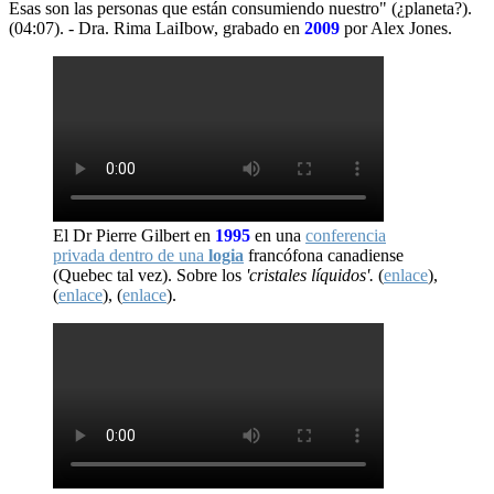
Esas son las personas que están consumiendo nuestro" (¿planeta?).
(04:07). - Dra. Rima LaiIbow, grabado en
2009
por Alex Jones.
El Dr Pierre Gilbert en
1995
en una
conferencia
privada dentro de una
logia
francófona canadiense
(Quebec tal vez). Sobre los
'cristales líquidos'.
(
enlace
),
(
enlace
), (
enlace
).