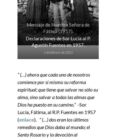
Mensaje de Nuestra Señora de
Fátima (1917).
Declaraciones de Sor Lucía al P.
2 de febrero de 2021
Agustín Fuentes en 1957.
1 de febrero de 2021
” (…) ahora que cada uno de nosotros
comience por sí mismo su reforma
espiritual; que tiene que salvar no sólo su
alma, sino salvar a todas las almas que
Dios ha puesto en su camino.”
-Sor
Lucía, Fátima, al R.P. Fuentes en 1957
(
enlace
).
” (…) dos eran los últimos
remedios que Dios daba al mundo; el
Santo Rosario y la devoción al