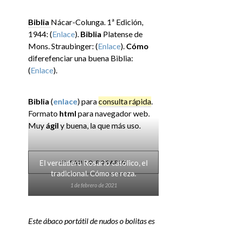
Biblia
Nácar-Colunga. 1ª Edición,
1944: (
Enlace
).
Biblia
Platense de
Mons. Straubinger: (
Enlace
).
Cómo
diferefenciar una buena Biblia:
(
Enlace
).
Biblia
(
enlace
) para
consulta rápida
.
Formato
html
para navegador web.
Muy
ágil
y buena, la que más uso.
El verdadero Rosario católico, el
EL SANTO ROSARIO
tradicional. Cómo se reza.
1 de febrero de 2021
Este ábaco portátil de nudos o bolitas es