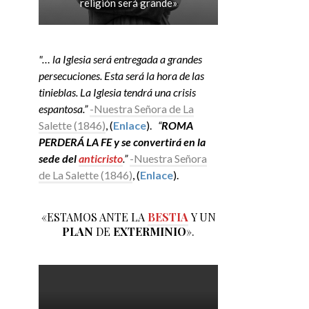
religión será grande»
"… la Iglesia será entregada a grandes
persecuciones. Esta será la hora de las
tinieblas. La Iglesia tendrá una crisis
espantosa.”
-Nuestra Señora de La
Salette (1846)
, (
Enlace
).
“
ROMA
PERDERÁ LA FE y se convertirá en la
sede del
anticristo
.”
-Nuestra Señora
de La Salette (1846)
, (
Enlace
).
«ESTAMOS ANTE LA
BESTIA
Y UN
PLAN
DE
EXTERMINIO
».