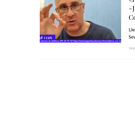
-J
C
Ll
Sev
14 d