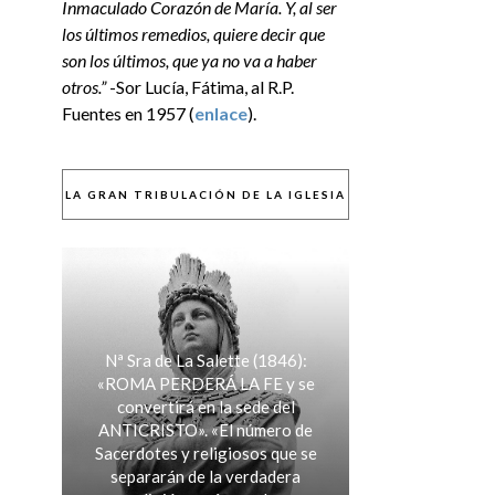
Inmaculado Corazón de María. Y, al ser
los últimos remedios, quiere decir que
son los últimos, que ya no va a haber
otros.”
-Sor Lucía, Fátima, al R.P.
Fuentes en 1957 (
enlace
).
LA GRAN TRIBULACIÓN DE LA IGLESIA
Nª Sra de La Salette (1846):
«ROMA PERDERÁ LA FE y se
convertirá en la sede del
ANTICRISTO». «El número de
Sacerdotes y religiosos que se
separarán de la verdadera