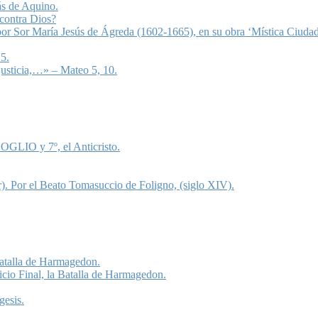
ás de Aquino.
 contra Dios?
 por Sor María Jesús de Ágreda (1602-1665), en su obra ‘Mística Ciudad
5.
justicia,…» – Mateo 5, 10.
OGLIO y 7º, el Anticristo.
). Por el Beato Tomasuccio de Foligno, (siglo XIV).
 Batalla de Harmagedon.
icio Final, la Batalla de Harmagedon.
gesis.