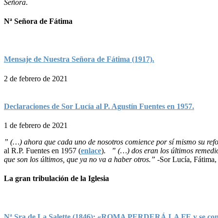
Señora
.
Nª Señora de Fátima
Mensaje de Nuestra Señora de Fátima (1917).
2 de febrero de 2021
Declaraciones de Sor Lucía al P. Agustín Fuentes en 1957.
1 de febrero de 2021
” (…) ahora que cada uno de nosotros comience por sí mismo su refor
al R.P. Fuentes en 1957 (
enlace
).
” (…) dos eran los últimos remedi
que son los últimos, que ya no va a haber otros.”
-Sor Lucía, Fátima, 
La gran tribulación de la Iglesia
Nª Sra de La Salette (1846): «ROMA PERDERÁ LA FE y se convert