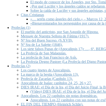
El modo de conocer de los Ángeles, por Sto. Tom
¿Por qué Lucifer y los ángeles caídos se rebelaron
Sobre la caída de Lucifer y sus ángeles apóstatas,
Citas Cristianas
«… seréis como ángeles del cielo.» – Marcos 12, 2
«Bienaventurados los perseguidos por causa de la 
Profecías (1)
El pueblo del anticristo, por San Agustín de Hipona.
Mensaje de Nuestra Señora de Fátima (1917).
Nª Sra del Buen Suceso. (S.XVII).
Nª Sra de La Salette (1846).
Los siete falsos Papas de (Apocalipsis 17): …, 6º. BERG
La Profecía de San Malaquías.
La profecía de San Francisco de Asís.
La Profezia Degno Pastore (La Profecía del Digno Pastor
Profecías (2)
Los cuatro jinetes de Apocalipsis.
La marca de la bestia (Apocalipsis 13).
Profecía de Zacarías (Capítulo 13).
Apocalipsis de Isaías: capítulos 24, 25, 26 y 27.
DIES IRAE: el Día de la Ira, el Día del Juicio Final, la
(Vídeo) DIES IRAE: el Día de la Ira, el Día del Ju
Apocalipsis. Los 22 capítulos sin notas dogmáticas.
Apocalipsis. Los 22 capítulos con sus notas de exé
EL FIN DEL TIEMPO (Heinrich Schlie).