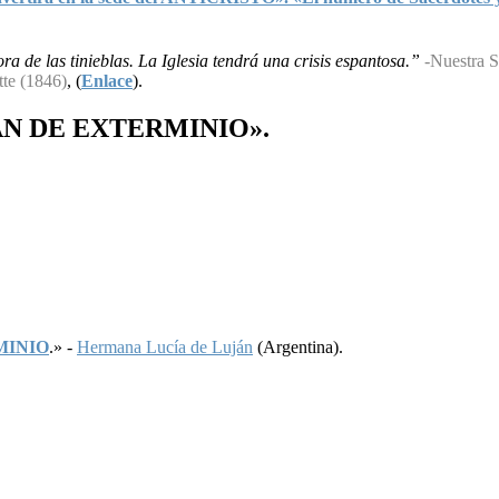
a de las tinieblas. La Iglesia tendrá una crisis espantosa.”
-Nuestra S
tte (1846)
, (
Enlace
).
AN
DE
EXTERMINIO
».
MINIO
.» -
Hermana Lucía de Luján
(Argentina).