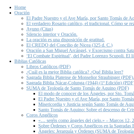
Home
Oración
El Padre Nuestro y el Ave María, por Santo Tomás de A
El verdadero Rosario católico, el tradicional. Cómo se re
Ayuno (Citas)
Silencio interior y Oración.
La oración es una disposición de gratitud.
El CREDO del Concilio de Nicea (325 d. C.)
Oración a San Miguel Arcángel, y Exorcismo contra Sat
‘El Combate Espiritual’, del Padre Lorenzo Scupoli. El 
Biblias Católicas
Libros Católicos (PDF)
¿Cuál es la mejor Biblia católica? ¿Qué Biblia leer?
Sagrada Biblia Platense de Monseñor Straubinger (PDF)
Sagrada Biblia Nácar-Colunga (1944) (1ª Edición) (PDF
SUMA de Teología de Santo Tomás de Aquino (PDF)
El modo de conocer de los Ángeles, por Sto. Tom
El Padre Nuestro y el Ave María, por Santo Tomá
Misericordia y Justicia según Santo Tomás de Aqu
Santo Tomás de Aquino: Sobre el descenso de Crist
Coros Angélicos
«… seréis como ángeles del cielo.» – Marcos 12, 2
Sobre Órdenes y Coros Angélicos en la Sagradas E
Ángeles: Jerarquía y Órdenes (SUMA de Teología