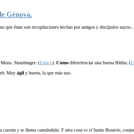
de Génova.
sino que éstas son recopilaciones hechas por amigos y discípulos suyos
 Mons. Straubinger: (
Enlace
).
Cómo
diferefenciar una buena Biblia: (
E
web. Muy
ágil
y buena, la que más uso.
r la cuenta y se llama camándula. Y otra cosa es el Santo Rosario, con