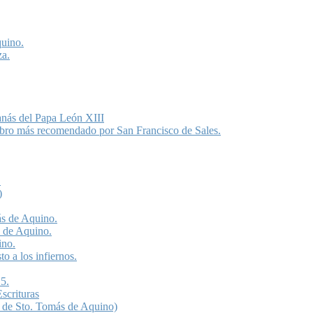
quino.
za.
anás del Papa León XIII
libro más recomendado por San Francisco de Sales.
.
)
ás de Aquino.
s de Aquino.
ino.
o a los infiernos.
5.
scrituras
 de Sto. Tomás de Aquino)