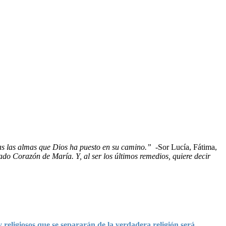
das las almas que Dios ha puesto en su camino.”
-Sor Lucía, Fátima,
do Corazón de María. Y, al ser los últimos remedios, quiere decir
igiosos que se separarán de la verdadera religión será