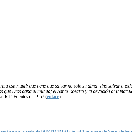
ma espiritual; que tiene que salvar no sólo su alma, sino salvar a to
os que Dios daba al mundo; el Santo Rosario y la devoción al Inmacula
al R.P. Fuentes en 1957 (
enlace
).
irá en la sede del ANTICRISTO». «El número de Sacerdotes y rel