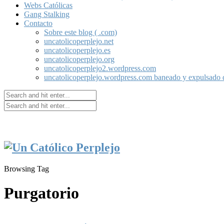
Webs Católicas
Gang Stalking
Contacto
Sobre este blog ( .com)
uncatolicoperplejo.net
uncatolicoperplejo.es
uncatolicoperplejo.org
uncatolicoperplejo2.wordpress.com
uncatolicoperplejo.wordpress.com baneado y expulsado
Browsing Tag
Purgatorio