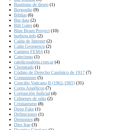
Bautismo de deseo
(1)
Bergoglio
(9)
Biblias
(6)
Big data
(2)
Bill Gates
(4)
Blue Beam Proyect
(10)
burbuja.info
(2)
Caída de Internet
(2)
Calin Georgescu
(2)
Campos FEMA
(1)
Catecismo
(1)
catolicosalerta.com.ar
(4)
Chemtrails
(1)
Código de Derecho Canónico de 1917
(7)
Comunismo
(5)
Concilio Vaticano II (1962-1965)
(31)
Coros Angélicos
(7)
Corrupción Judicial
(4)
Crímenes de odio
(2)
Cristianismo
(8)
Deep Fake
(1)
Definiciones
(1)
Demonios
(8)
Dies Irae
(3)
Doctrina Cristiana
(1)