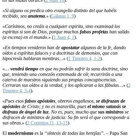
en sus malas obras.»
(
2 Juan 10
).
«Si alguno os predica otro evangelio distinto del que habéis
recibido, sea
anatema
.»
(
Gálatas 1, 9
)
«Carísimos, no creáis a cualquier espiritu, sino examinad los
espíritus si son de Dios, porque muchos
falsos profetas
han salido
(a escena) en el mundo.»
(
1 Juan 4, 1
).
«En tiempos venideros han de
apostatar
algunos de la fe, dando
oídos a espíritus falaces y a doctrinas de demonios, que con
hipocresía hablaran mentiras…»
(
1 Timoteo 4, 1-2
).
«…
vendrá tiempo
en que no podrán sufrir la sana doctrina, sino
que, teniendo una comezón extremada de oír, recurrirán a una
caterva de maestros siguiendo sus propias concupiscencias.
Cerraran sus oídos a la verdad, y los aplicaran a las fábulas…»
(
2
Timoteo 4, 3-4
).
«Pues esos
falsos apóstoles
, obreros engañosos,
se disfrazan de
apóstoles
de Cristo; y no es maravilla, pues
el mismo satanás se
disfraza de ángel de luz
. No es, pues, mucho que
sus ministros
se
disfracen de ministros de justicia: Su fin será el que corresponde a
sus obras.»
(
2 Corintios.11, 13-15
)
El
modernismo
es la
“síntesis de todas las herejías”. –
Papa San