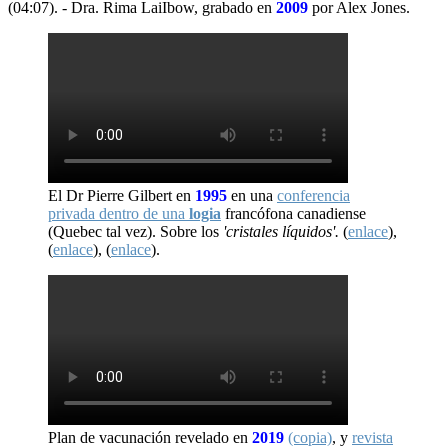
(04:07). - Dra. Rima LaiIbow, grabado en
2009
por Alex Jones.
El Dr Pierre Gilbert en
1995
en una
conferencia
privada dentro de una
logia
francófona canadiense
(Quebec tal vez). Sobre los
'cristales líquidos'.
(
enlace
),
(
enlace
), (
enlace
).
Plan de vacunación revelado en
2019
(copia)
, y
revista