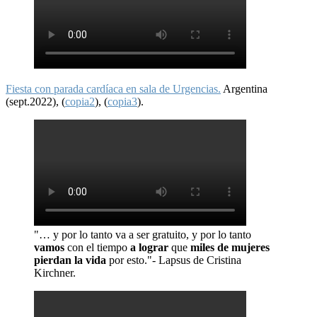
Fiesta con parada cardíaca en sala de Urgencias.
Argentina
(sept.2022), (
copia2
), (
copia3
).
"… y por lo tanto va a ser gratuito, y por lo tanto
vamos
con el tiempo
a lograr
que
miles de mujeres
pierdan la vida
por esto."- Lapsus de Cristina
Kirchner.