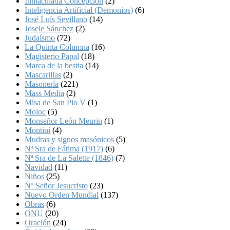
Inmaculada Concepción
(2)
Inteligencia Artificial (Demonios)
(6)
José Luís Sevillano
(14)
Josele Sánchez
(2)
Judaísmo
(72)
La Quinta Columna
(16)
Magisterio Papal
(18)
Marca de la bestia
(14)
Mascarillas
(2)
Masonería
(221)
Mass Media
(2)
Misa de San Pio V
(1)
Moloc
(5)
Monseñor León Meurin
(1)
Montini
(4)
Mudras y signos masónicos
(5)
Nª Sra de Fátima (1917)
(6)
Nª Sra de La Salette (1846)
(7)
Navidad
(11)
Niños
(25)
Nº Señor Jesucristo
(23)
Nuevo Orden Mundial
(137)
Obras
(6)
ONU
(20)
Oración
(24)