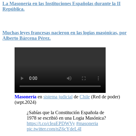
La Masonería en las Instituciones Españolas durante la II
República.
Muchas leyes francesas nacieron en las logias masónicas, por
Alberto Bárcena Pérez.
Masonería
en
sistema judicial
de
Chile
(Red de poder)
(sept.2024)
¿Sabías que la Constitución Española de
1978 se escribió en una Logia Masónica?
https://t.co/cIeaEPDWVy
#masoneria
pic.twitter.com/nZ6cYdeL4I