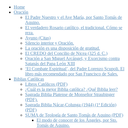
Home
Oración
El Padre Nuestro y el Ave María, por Santo Tomás de
Aquino.
El verdadero Rosario católico, el tradicional. Cómo se
reza.
Ayuno (Citas)
Silencio interior y Oración.
La oración es una disposición de gratitud.
El CREDO del Concilio de Nicea (325 d. C.)
Oración a San Miguel Arcángel, y Exorcismo contra
Satanás del Papa León XIII
‘El Combate Espiritual’, del Padre Lorenzo Scupoli. El
libro más recomendado por San Francisco de Sales.
Biblias Católicas
Libros Católicos (PDF)
¿Cuál es la mejor Biblia católica? ¿Qué Biblia leer?
Sagrada Biblia Platense de Monseñor Straubinger
(PDF).
Sagrada Biblia Nácar-Colunga (1944) (1ª Edición)
(PDF)
SUMA de Teología de Santo Tomás de Aquino (PDF)
El modo de conocer de los Ángeles, por Sto.
Tomás de Aquino.