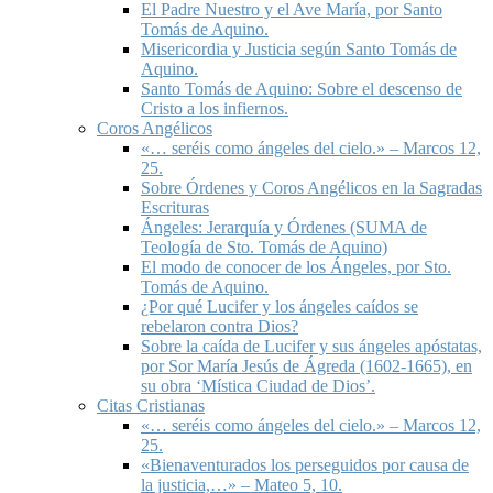
El Padre Nuestro y el Ave María, por Santo
Tomás de Aquino.
Misericordia y Justicia según Santo Tomás de
Aquino.
Santo Tomás de Aquino: Sobre el descenso de
Cristo a los infiernos.
Coros Angélicos
«… seréis como ángeles del cielo.» – Marcos 12,
25.
Sobre Órdenes y Coros Angélicos en la Sagradas
Escrituras
Ángeles: Jerarquía y Órdenes (SUMA de
Teología de Sto. Tomás de Aquino)
El modo de conocer de los Ángeles, por Sto.
Tomás de Aquino.
¿Por qué Lucifer y los ángeles caídos se
rebelaron contra Dios?
Sobre la caída de Lucifer y sus ángeles apóstatas,
por Sor María Jesús de Ágreda (1602-1665), en
su obra ‘Mística Ciudad de Dios’.
Citas Cristianas
«… seréis como ángeles del cielo.» – Marcos 12,
25.
«Bienaventurados los perseguidos por causa de
la justicia,…» – Mateo 5, 10.