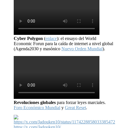
Cyber Polygon
(
enlace
): el ensayo del World
Economic Forun para la caída de internet a nivel global
(Agenda2030 y masónico
Nuevo Orden Mundial
).
Revoluciones globales
para forzar leyes marciales.
Foro Económico Mundial
y
Great Reset
.
https://x.com/Jadouken10/