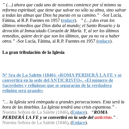
” (…) ahora que cada uno de nosotros comience por sí mismo su
reforma espiritual; que tiene que salvar no sólo su alma, sino salvar
a todas las almas que Dios ha puesto en su camino.”
-Sor Lucía,
Fátima, al R.P. Fuentes en 1957 (
enlace
).
” (…) dos eran los
últimos remedios que Dios daba al mundo; el Santo Rosario y la
devoción al Inmaculado Corazón de María. Y, al ser los últimos
remedios, quiere decir que son los últimos, que ya no va a haber
otros.”
-Sor Lucía, Fátima, al R.P. Fuentes en 1957 (
enlace
).
La gran tribulación de la Iglesia
Nª Sra de La Salette (1846): «ROMA PERDERÁ LA FE y se
convertirá en la sede del ANTICRISTO». «El número de
Sacerdotes y religiosos que se separarán de la verdadera
religión será grande»
"… la Iglesia será entregada a grandes persecuciones. Esta será la
hora de las tinieblas. La Iglesia tendrá una crisis espantosa.”
-
Nuestra Señora de La Salette (1846)
, (
Enlace
).
“
ROMA
PERDERÁ LA FE y se convertirá en la sede del
anticristo
.”
-
Nuestra Señora de La Salette (1846)
, (
Enlace
).