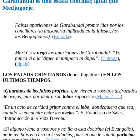
Garabandal
es una
estafa
conciliar, igual que
Medjugorje
.
Falsas apariciones de Garabandal promovidas por los
conciliares (la masonería infiltrada en la Iglesia, hoy
los Bergoglianos).
(
Entrada
).
Mari Cruz
negó
las apariciones de Garabandal: “Yo
nunca vi a la Virgen ni tampoco al ángel”
. (
Entrada
),
(
elpais
).
LOS FALSOS CRISTIANOS
(lobos fingidores)
EN LOS
ÚLTIMOS TIEMPOS.
«
Guardaos de los falsos profetas
, que vienen a vosotros disfrazados
de ovejas, mas por dentro son
lobos
rapaces.»
(
Mateo 7, 15
).
“
Es un acto de caridad gritar contra el
lobo
, dondequiera que sea,
cuando se encuentre entre las
ovejas
.
”- S. Francisco de Sales,
“Introducción a la Vida Devota.”
«Si alguno viene a vosotros y no lleva esta doctrina (el Evangelio),
no le recibáis en casa ni le saludéis, pues el que le saluda
participa