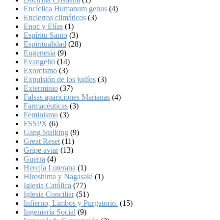
Encíclica Humanum genus
(4)
Encierros climáticos
(3)
Enoc y Elías
(1)
Espíritu Santo
(3)
Espiritualidad
(28)
Eugenesia
(9)
Evangelio
(14)
Exorcismo
(3)
Expulsión de los judíos
(3)
Exterminio
(37)
Falsas apariciones Marianas
(4)
Farmacéuticas
(3)
Feminismo
(3)
FSSPX
(6)
Gang Stalking
(9)
Great Reset
(11)
Gripe aviar
(13)
Guerra
(4)
Herejía Luterana
(1)
Hiroshima y Nagasaki
(1)
Iglesia Católica
(77)
Iglesia Conciliar
(51)
Infierno, Limbos y Purgatorio.
(15)
Ingeniería Social
(9)