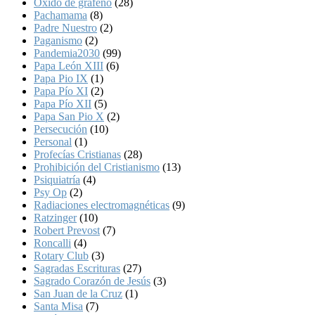
Óxido de grafeno
(28)
Pachamama
(8)
Padre Nuestro
(2)
Paganismo
(2)
Pandemia2030
(99)
Papa León XIII
(6)
Papa Pio IX
(1)
Papa Pío XI
(2)
Papa Pío XII
(5)
Papa San Pio X
(2)
Persecución
(10)
Personal
(1)
Profecías Cristianas
(28)
Prohibición del Cristianismo
(13)
Psiquiatría
(4)
Psy Op
(2)
Radiaciones electromagnéticas
(9)
Ratzinger
(10)
Robert Prevost
(7)
Roncalli
(4)
Rotary Club
(3)
Sagradas Escrituras
(27)
Sagrado Corazón de Jesús
(3)
San Juan de la Cruz
(1)
Santa Misa
(7)