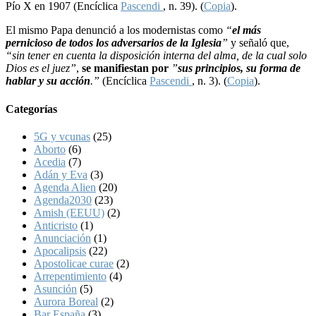
Pío X en 1907 (Encíclica
Pascendi
, n. 39). (
Copia
).
El mismo Papa denunció a los modernistas como
“
el más
pernicioso de todos los adversarios de la Iglesia
”
y señaló que,
“sin tener en cuenta la disposición interna del alma, de la cual solo
Dios es el juez”
,
se manifiestan por
”
sus principios, su forma de
hablar y su acción
.”
(Encíclica
Pascendi
, n. 3). (
Copia
).
Categorías
5G y vcunas
(25)
Aborto
(6)
Acedia
(7)
Adán y Eva
(3)
Agenda Alien
(20)
Agenda2030
(23)
Amish (EEUU)
(2)
Anticristo
(1)
Anunciación
(1)
Apocalipsis
(22)
Apostolicae curae
(2)
Arrepentimiento
(4)
Asunción
(5)
Aurora Boreal
(2)
Bar España
(3)