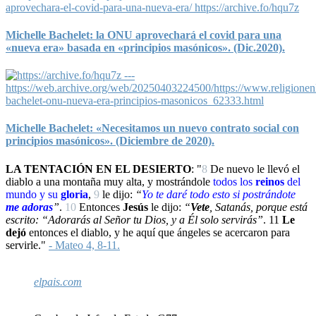
Michelle Bachelet: la ONU aprovechará el covid para una
«nueva era» basada en «principios masónicos». (Dic.2020).
Michelle Bachelet: «Necesitamos un nuevo contrato social con
principios masónicos». (Diciembre de 2020).
LA TENTACIÓN EN EL DESIERTO
: "
8
De nuevo le llevó el
diablo a una montaña muy alta, y mostrándole
todos los
reinos
del
mundo y su
gloria
,
9
le dijo:
“
Yo
te daré todo esto si
postrándote
me adoras
”
.
10
Entonces
Jesús
le dijo:
“
Vete
, Satanás, porque está
escrito: “Adorarás al Señor tu Dios, y a Él solo servirás”
.
11
Le
dejó
entonces el diablo, y he aquí que ángeles se acercaron para
servirle."
- Mateo 4, 8-11.
elpais.com