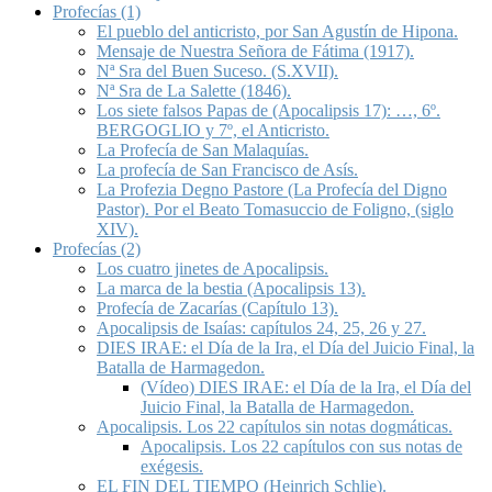
Profecías (1)
El pueblo del anticristo, por San Agustín de Hipona.
Mensaje de Nuestra Señora de Fátima (1917).
Nª Sra del Buen Suceso. (S.XVII).
Nª Sra de La Salette (1846).
Los siete falsos Papas de (Apocalipsis 17): …, 6º.
BERGOGLIO y 7º, el Anticristo.
La Profecía de San Malaquías.
La profecía de San Francisco de Asís.
La Profezia Degno Pastore (La Profecía del Digno
Pastor). Por el Beato Tomasuccio de Foligno, (siglo
XIV).
Profecías (2)
Los cuatro jinetes de Apocalipsis.
La marca de la bestia (Apocalipsis 13).
Profecía de Zacarías (Capítulo 13).
Apocalipsis de Isaías: capítulos 24, 25, 26 y 27.
DIES IRAE: el Día de la Ira, el Día del Juicio Final, la
Batalla de Harmagedon.
(Vídeo) DIES IRAE: el Día de la Ira, el Día del
Juicio Final, la Batalla de Harmagedon.
Apocalipsis. Los 22 capítulos sin notas dogmáticas.
Apocalipsis. Los 22 capítulos con sus notas de
exégesis.
EL FIN DEL TIEMPO (Heinrich Schlie).